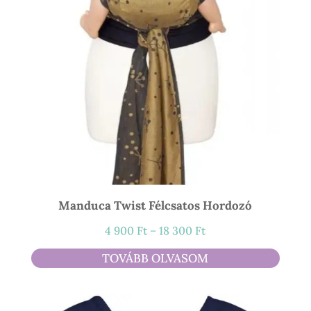
Manduca Twist Félcsatos Hordozó
Ártartomány:
4 900
Ft
–
18 300
Ft
4
TOVÁBB OLVASOM
900 Ft
-
18