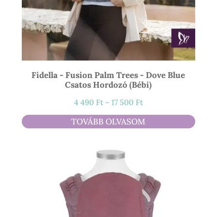
Fidella - Fusion Palm Trees - Dove Blue
Csatos Hordozó (bébi)
Ártartomány:
4 490
Ft
–
17 500
Ft
4
TOVÁBB OLVASOM
490 Ft
-
17
500 Ft