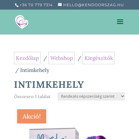
+36 70 779 7314
HELLO@KENDOORSZAG.HU
Kezdőlap
/
Webshop
/
Kiegészítők
/ Intimkehely
INTIMKEHELY
Összesen 1 találat
Akció!