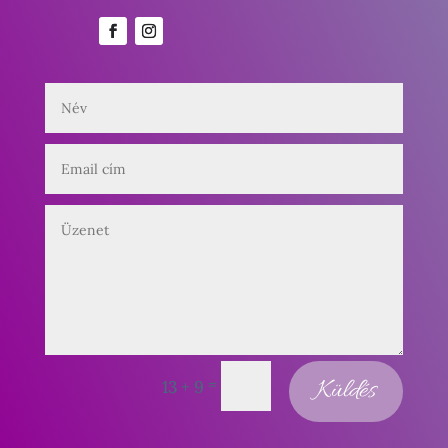
=
Küldés
13 + 9