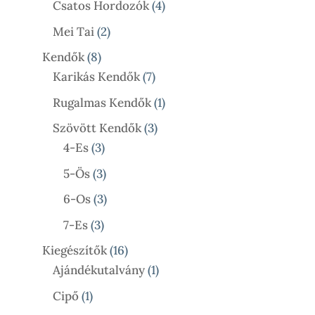
4
Termék
Csatos Hordozók
4
Termék
2
Mei Tai
2
Termék
8
Kendők
8
Termék
7
Karikás Kendők
7
Termék
1
Rugalmas Kendők
1
Termék
3
Szövött Kendők
3
3
Termék
4-Es
3
Termék
3
5-Ös
3
Termék
3
6-Os
3
Termék
3
7-Es
3
Termék
16
Kiegészítők
16
Termék
1
Ajándékutalvány
1
Termék
1
Cipő
1
Termék