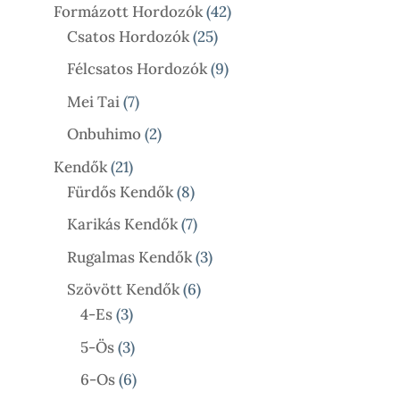
Termék
42
Formázott Hordozók
42
25
Termék
Csatos Hordozók
25
Termék
9
Félcsatos Hordozók
9
Termék
7
Mei Tai
7
Termék
2
Onbuhimo
2
Termék
21
Kendők
21
Termék
8
Fürdős Kendők
8
Termék
7
Karikás Kendők
7
Termék
3
Rugalmas Kendők
3
Termék
6
Szövött Kendők
6
3
Termék
4-Es
3
Termék
3
5-Ös
3
Termék
6
6-Os
6