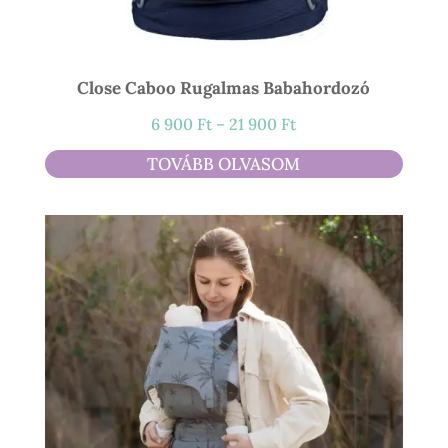
Close Caboo Rugalmas Babahordozó
Ártartomány:
6 900
Ft
–
21 900
Ft
6
TOVÁBB OLVASOM
900 Ft
-
21
900 Ft