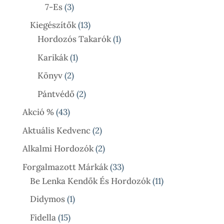
Termék
3
7-Es
3
Termék
13
Kiegészítők
13
Termék
1
Hordozós Takarók
1
Termék
1
Karikák
1
Termék
2
Könyv
2
Termék
2
Pántvédő
2
Termék
43
Akció %
43
Termék
2
Aktuális Kedvenc
2
Termék
2
Alkalmi Hordozók
2
Termék
33
Forgalmazott Márkák
33
Termék
11
Be Lenka Kendők És Hordozók
11
Termék
1
Didymos
1
Termék
15
Fidella
15