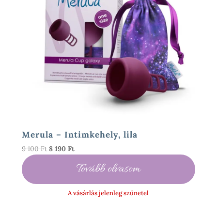
Merula – Intimkehely, lila
Original
Current
9 100
Ft
8 190
Ft
price
price
Tovább olvasom
was:
is:
9
8
100 Ft.
190 Ft.
A vásárlás jelenleg szünetel