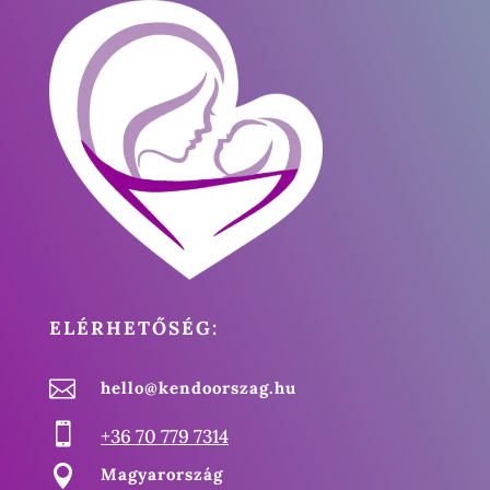
ELÉRHETŐSÉG:

hello@kendoorszag.hu

+36 70 779 7314

Magyarország