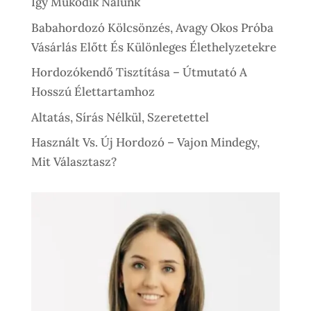
Így Működik Nálunk
Babahordozó Kölcsönzés, Avagy Okos Próba
Vásárlás Előtt És Különleges Élethelyzetekre
Hordozókendő Tisztítása – Útmutató A
Hosszú Élettartamhoz
Altatás, Sírás Nélkül, Szeretettel
Használt Vs. Új Hordozó – Vajon Mindegy,
Mit Választasz?