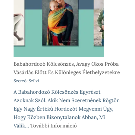
Így
Működik
Nálunk
Babahordozó Kölcsönzés, Avagy Okos Próba
Vásárlás Előtt És Különleges Élethelyzetekre
Szerző: Szilvi
A Babahordozó Kölcsönzés Egyrészt
Azoknak Szól, Akik Nem Szeretnének Rögtön
Egy Nagy Értékű Hordozót Megvenni Úgy,
Hogy Közben Bizonytalanok Abban, Mi
:
Válik…
További Információ
Babahordozó