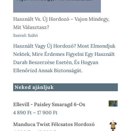
Használt Vs. Új Hordozó – Vajon Mindegy,
Mit Választasz?
Szerző: Szilvi
Használt Vagy Új Hordozó? Most Elmondjuk
Nektek, Mire Érdemes Figyelni Egy Használt
Darab Beszerzése Esetén, És Hogyan
Ellenőrizd Annak Biztonságát.
Neked ajánljuk
Ellevill - Paisley Smaragd 6-Os
Ártartomány:
4 890
Ft
–
17 900
Ft
4
Manduca Twist Félcsatos Hordozó
890 Ft