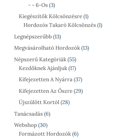
3
Termék
- - 6-Os
3
Termék
1
Kiegészítők Kölcsönzésre
1
Termék
1
Hordozós Takaró Kölcsönzés
1
Termék
13
Legnépszerűbb
13
Termék
13
Megvásárolható Hordozók
13
Termék
55
Népszerű Kategóriák
55
17
Termék
Kezdőknek Ajánljuk
17
Termék
37
Kifejezetten A Nyárra
37
Termék
29
Kifejezetten Az Őszre
29
Termék
28
Újszülött Kortól
28
Termék
6
Tanácsadás
6
Termék
30
Webshop
30
Termék
6
Formázott Hordozók
6