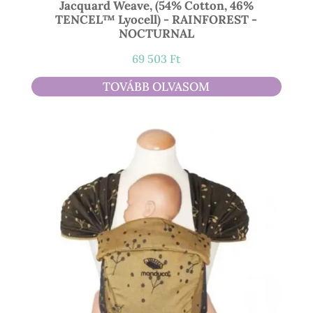
Jacquard Weave, (54% Cotton, 46%
TENCEL™ Lyocell) - RAINFOREST -
NOCTURNAL
69 503
Ft
TOVÁBB OLVASOM