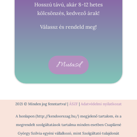
Hosszú távú, akár 8-12 hetes
kölcsönzés, kedvező árak!
Válassz és rendeld meg!
Mutasd
2021 © Minden jog fenntartva! |
ÁSZF
|
Adatvédelmi nyilatkozat
A honlapon (http://kendoorszag.hu/) megjelenő tartalom, és a
megrendelt szolgáltatások tartalma minden esetben Csaplárné
György Szilvia egyéni vállalkozó, mint Szolgáltató tulajdonát