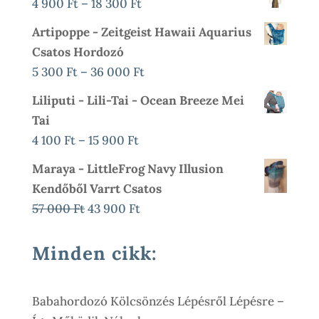
Ártartomány:
4 900
Ft
–
18 300
Ft
-
4
Artipoppe - Zeitgeist Hawaii Aquarius
17
900 Ft
Csatos Hordozó
900 Ft
-
Ártartomány:
5 300
Ft
–
36 000
Ft
18
5
Liliputi - Lili-Tai - Ocean Breeze Mei
300 Ft
300 Ft
Tai
-
Ártartomány:
4 100
Ft
–
15 900
Ft
36
4
Maraya - LittleFrog Navy Illusion
000 Ft
100 Ft
Kendőből Varrt Csatos
-
Original
Current
57 000
Ft
43 900
Ft
15
Price
Price
900 Ft
Was:
Is:
Minden cikk:
57
43
000 Ft.
900 Ft.
Babahordozó Kölcsönzés Lépésről Lépésre –