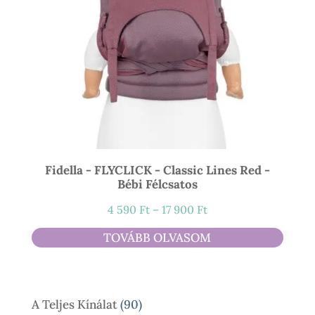
Fidella - FLYCLICK - Classic Lines Red -
Bébi Félcsatos
Ártartomány:
4 590
Ft
–
17 900
Ft
4
TOVÁBB OLVASOM
590 Ft
-
17
90
A Teljes Kínálat
90
900 Ft