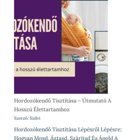
Kölcsönzés,
Avagy
Okos
Próba
Vásárlás
Előtt
És
Különleges
Élethelyzetekre
Hordozókendő Tisztítása – Útmutató A
Hosszú Élettartamhoz
Szerző: Szilvi
Hordozókendő Tisztítása Lépésről Lépésre:
Hogyan Mosd, Áztasd, Szárítsd És Ápold A