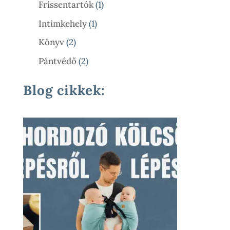
1
Frissentartók
1
Termék
1
Intimkehely
1
Termék
2
Könyv
2
Termék
2
Pántvédő
2
Termék
Blog cikkek: