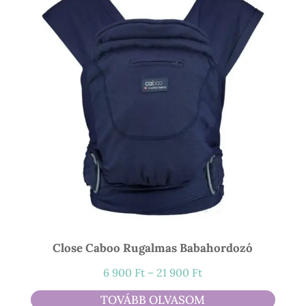
300 Ft
Close Caboo Rugalmas Babahordozó
Ártartomány:
6 900
Ft
–
21 900
Ft
6
TOVÁBB OLVASOM