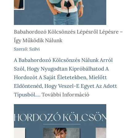
Babahordozó Kölcsönzés Lépésről Lépésre –
Így Működik Nálunk
Szerző: Szilvi
A Babahordozó Kölcsönzés Nálunk Arról
Szól, Hogy Nyugodtan Kipróbálhatod A
Hordozót A Saját Életetekben, Mielőtt
Eldöntenéd, Hogy Veszel-E Egyet Az Adott
:
Típusból.…
További Információ
Babahordozó
Kölcsönzés
Lépésről
Lépésre
–