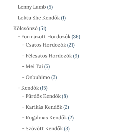
Termék
5
Lenny Lamb
5
Termék
1
Loktu She Kendők
1
Termék
51
Kölcsönző
51
Termék
36
- Formázott Hordozók
36
21
Termék
- Csatos Hordozók
21
Termék
9
- Félcsatos Hordozók
9
Termék
5
- Mei Tai
5
Termék
2
- Onbuhimo
2
Termék
15
- Kendők
15
Termék
8
- Fürdős Kendők
8
Termék
2
- Karikás Kendők
2
Termék
2
- Rugalmas Kendők
2
Termék
3
- Szövött Kendők
3