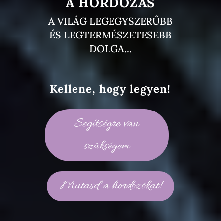
A HORDOZÁS
A VILÁG LEGEGYSZERŰBB
ÉS LEGTERMÉSZETESEBB
DOLGA...
Kellene, hogy legyen!
Segítségre van
szükségem
Mutasd a hordozókat!