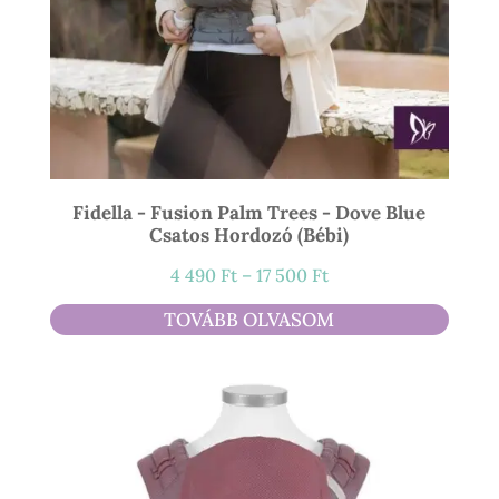
Fidella - Fusion Palm Trees - Dove Blue
Csatos Hordozó (bébi)
Ártartomány:
4 490
Ft
–
17 500
Ft
4
TOVÁBB OLVASOM
490 Ft
-
17
500 Ft