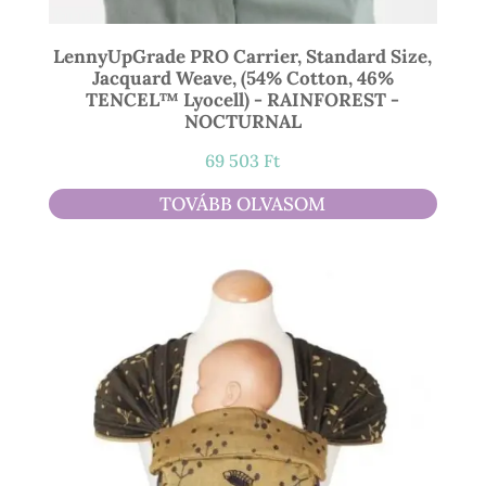
LennyUpGrade PRO Carrier, Standard Size,
Jacquard Weave, (54% Cotton, 46%
TENCEL™ Lyocell) - RAINFOREST -
NOCTURNAL
69 503
Ft
TOVÁBB OLVASOM