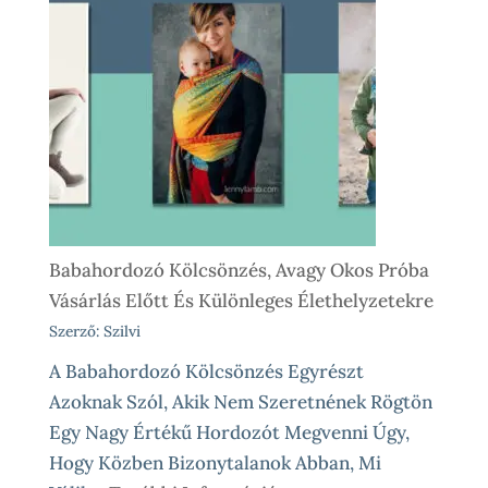
Lépésre
–
Így
Működik
Nálunk
Babahordozó Kölcsönzés, Avagy Okos Próba
Vásárlás Előtt És Különleges Élethelyzetekre
Szerző: Szilvi
A Babahordozó Kölcsönzés Egyrészt
Azoknak Szól, Akik Nem Szeretnének Rögtön
Egy Nagy Értékű Hordozót Megvenni Úgy,
Hogy Közben Bizonytalanok Abban, Mi