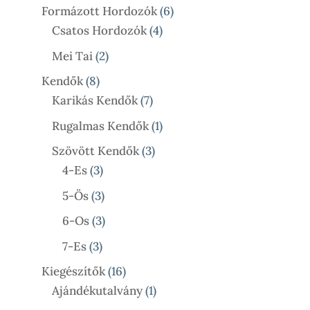
Termék
6
Formázott Hordozók
6
4
Termék
Csatos Hordozók
4
Termék
2
Mei Tai
2
Termék
8
Kendők
8
Termék
7
Karikás Kendők
7
Termék
1
Rugalmas Kendők
1
Termék
3
Szövött Kendők
3
3
Termék
4-Es
3
Termék
3
5-Ös
3
Termék
3
6-Os
3
Termék
3
7-Es
3
Termék
16
Kiegészítők
16
Termék
1
Ajándékutalvány
1
Termék