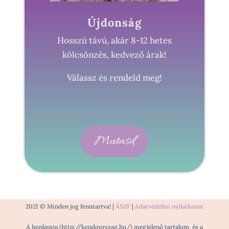
Újdonság
Hosszú távú, akár 8-12 hetes
kölcsönzés, kedvező árak!
Válassz és rendeld meg!
Mutasd
2021 © Minden jog fenntartva! |
ÁSZF
|
Adatvédelmi nyilatkozat
A honlapon (http://kendoorszag.hu/) megjelenő tartalom, és a