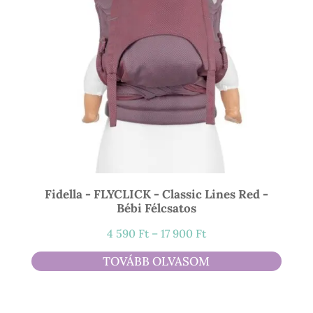
Fidella - FLYCLICK - Classic Lines Red -
Bébi Félcsatos
Ártartomány:
4 590
Ft
–
17 900
Ft
4
TOVÁBB OLVASOM
590 Ft
-
17