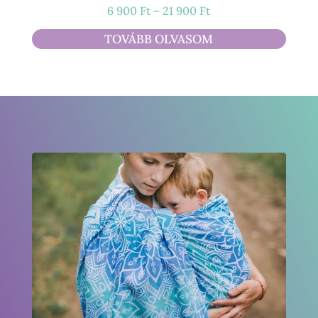
Ártartomány:
6 900
Ft
–
21 900
Ft
6
TOVÁBB OLVASOM
900 Ft
-
21
900 Ft