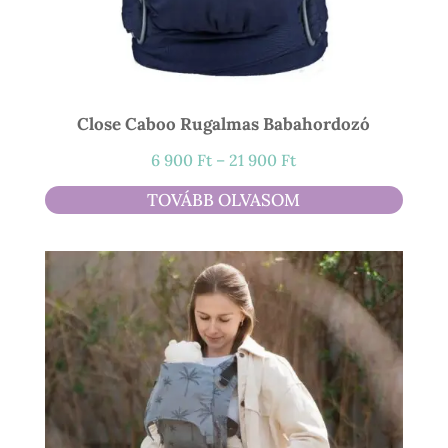
Close Caboo Rugalmas Babahordozó
Ártartomány:
6 900
Ft
–
21 900
Ft
6
TOVÁBB OLVASOM
900 Ft
-
21
900 Ft