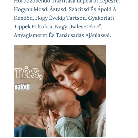
Hordozókendő Tisztítása Lépésről Lépésre:
Hogyan Mosd, Áztasd, Szárítsd És Ápold A
Kendőd, Hogy Évekig Tartson. Gyakorlati
Tippek Foltokra, Nagy „balesetekre”,
Anyagismeret És Tanácsadás Ajánlással.