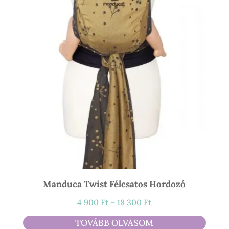
Manduca Twist Félcsatos Hordozó
Ártartomány:
4 900
Ft
–
18 300
Ft
4
TOVÁBB OLVASOM