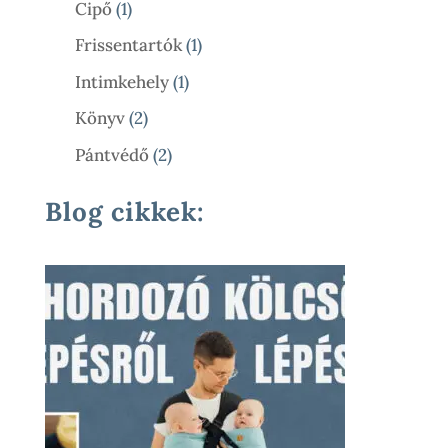
1
Cipő
1
Termék
1
Frissentartók
1
Termék
1
Intimkehely
1
Termék
2
Könyv
2
Termék
2
Pántvédő
2
Termék
Blog cikkek: