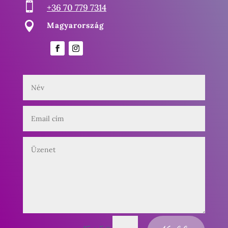

+36 70 779 7314

Magyarország