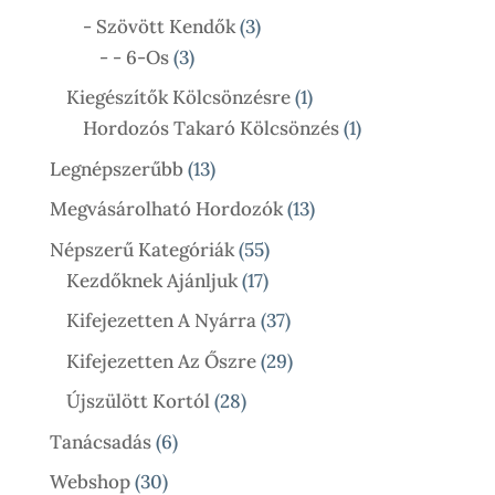
Termék
3
- Szövött Kendők
3
3
Termék
- - 6-Os
3
Termék
1
Kiegészítők Kölcsönzésre
1
Termék
1
Hordozós Takaró Kölcsönzés
1
Termék
13
Legnépszerűbb
13
Termék
13
Megvásárolható Hordozók
13
Termék
55
Népszerű Kategóriák
55
17
Termék
Kezdőknek Ajánljuk
17
Termék
37
Kifejezetten A Nyárra
37
Termék
29
Kifejezetten Az Őszre
29
Termék
28
Újszülött Kortól
28
Termék
6
Tanácsadás
6
Termék
30
Webshop
30