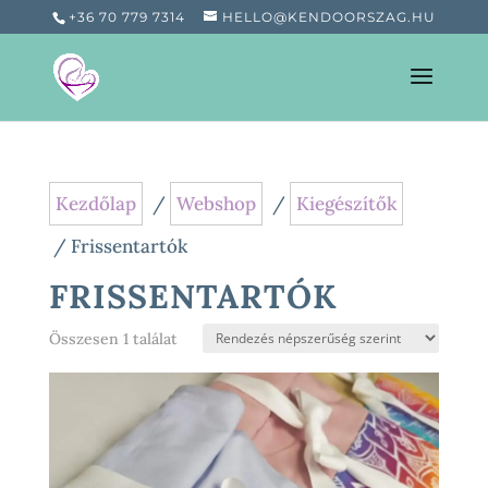
+36 70 779 7314
HELLO@KENDOORSZAG.HU
Kezdőlap
/
Webshop
/
Kiegészítők
/ Frissentartók
FRISSENTARTÓK
Összesen 1 találat