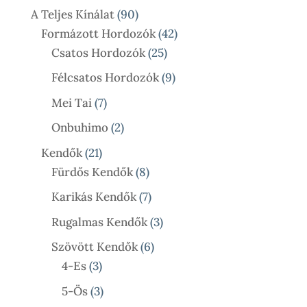
90
A Teljes Kínálat
90
900 Ft
Termék
42
Formázott Hordozók
42
25
Termék
Csatos Hordozók
25
Termék
9
Félcsatos Hordozók
9
Termék
7
Mei Tai
7
Termék
2
Onbuhimo
2
Termék
21
Kendők
21
Termék
8
Fürdős Kendők
8
Termék
7
Karikás Kendők
7
Termék
3
Rugalmas Kendők
3
Termék
6
Szövött Kendők
6
3
Termék
4-Es
3
Termék
3
5-Ös
3