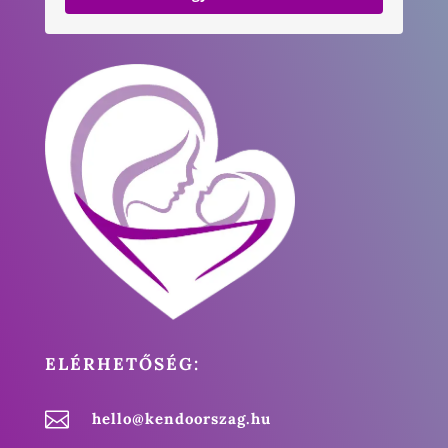
ELÉRHETŐSÉG:

hello@kendoorszag.hu