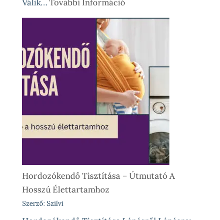
:
Válik…
További Információ
Babahordozó
Kölcsönzés,
Avagy
Okos
Próba
Vásárlás
Előtt
És
Különleges
Élethelyzetekre
Hordozókendő Tisztítása – Útmutató A
Hosszú Élettartamhoz
Szerző: Szilvi