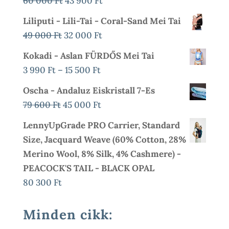
Original
Current
60 000
Ft
43 900
Ft
Price
Price
Liliputi - Lili-Tai - Coral-Sand Mei Tai
Was:
Is:
Original
Current
49 000
Ft
32 000
Ft
60
43
Price
Price
Kokadi - Aslan FÜRDŐS Mei Tai
000 Ft.
900 Ft.
Was:
Is:
Ártartomány:
3 990
Ft
–
15 500
Ft
49
32
3
Oscha - Andaluz Eiskristall 7-Es
000 Ft.
000 Ft.
990 Ft
Original
Current
79 600
Ft
45 000
Ft
-
Price
Price
LennyUpGrade PRO Carrier, Standard
15
Was:
Is:
Size, Jacquard Weave (60% Cotton, 28%
500 Ft
79
45
Merino Wool, 8% Silk, 4% Cashmere) -
600 Ft.
000 Ft.
PEACOCK'S TAIL - BLACK OPAL
80 300
Ft
Minden cikk: