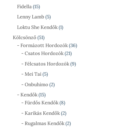
Termék
15
Fidella
15
Termék
5
Lenny Lamb
5
Termék
1
Loktu She Kendők
1
Termék
51
Kölcsönző
51
Termék
36
- Formázott Hordozók
36
21
Termék
- Csatos Hordozók
21
Termék
9
- Félcsatos Hordozók
9
Termék
5
- Mei Tai
5
Termék
2
- Onbuhimo
2
Termék
15
- Kendők
15
Termék
8
- Fürdős Kendők
8
Termék
2
- Karikás Kendők
2
Termék
2
- Rugalmas Kendők
2