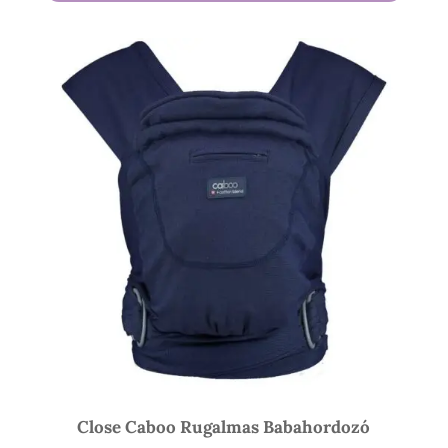
900 Ft
-
18
300 Ft
Close Caboo Rugalmas Babahordozó