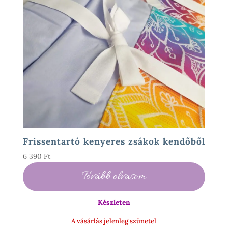
Frissentartó kenyeres zsákok kendőből
6 390
Ft
Tovább olvasom
Készleten
A vásárlás jelenleg szünetel