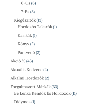
Termék
6
6-Os
6
Termék
3
7-Es
3
Termék
13
Kiegészítők
13
Termék
1
Hordozós Takarók
1
Termék
1
Karikák
1
Termék
2
Könyv
2
Termék
2
Pántvédő
2
Termék
43
Akció %
43
Termék
2
Aktuális Kedvenc
2
Termék
2
Alkalmi Hordozók
2
Termék
33
Forgalmazott Márkák
33
Termék
11
Be Lenka Kendők És Hordozók
11
Termék
1
Didymos
1