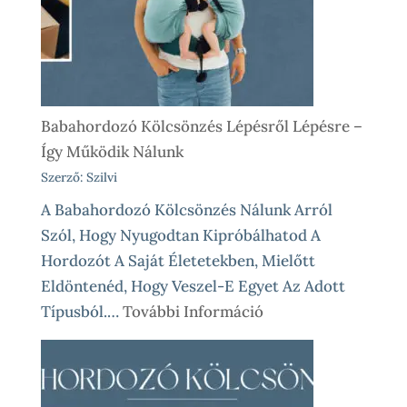
Babahordozó Kölcsönzés Lépésről Lépésre –
Így Működik Nálunk
Szerző: Szilvi
A Babahordozó Kölcsönzés Nálunk Arról
Szól, Hogy Nyugodtan Kipróbálhatod A
Hordozót A Saját Életetekben, Mielőtt
Eldöntenéd, Hogy Veszel-E Egyet Az Adott
:
Típusból.…
További Információ
Babahordozó
Kölcsönzés
Lépésről