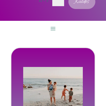
=
Küldés
15 + 5