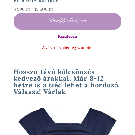
FÜRDŐS karikás
Ártartomány:
3 990
Ft
–
15 500
Ft
3
Tovább olvasom
990 Ft
-
Készleten
15
500 Ft
A vásárlás jelenleg szünetel
Hosszú távú kölcsönzés
kedvező árakkal. Már 8-12
hétre is a tiéd lehet a hordozó.
Válassz! Várlak