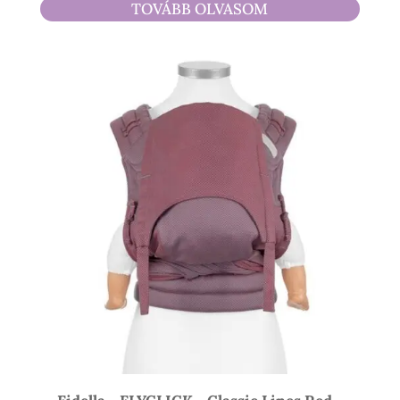
TOVÁBB OLVASOM
490 Ft
-
17
500 Ft