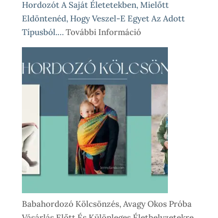
Hordozót A Saját Életetekben, Mielőtt
Eldöntenéd, Hogy Veszel-E Egyet Az Adott
:
Típusból.…
További Információ
Babahordozó
Kölcsönzés
Lépésről
Lépésre
–
Így
Működik
Nálunk
Babahordozó Kölcsönzés, Avagy Okos Próba
Vásárlás Előtt És Különleges Élethelyzetekre