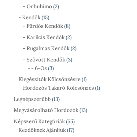
Termék
2
- Onbuhimo
2
Termék
15
- Kendők
15
Termék
8
- Fürdős Kendők
8
Termék
2
- Karikás Kendők
2
Termék
2
- Rugalmas Kendők
2
Termék
3
- Szövött Kendők
3
3
Termék
- - 6-Os
3
Termék
1
Kiegészítők Kölcsönzésre
1
Termék
1
Hordozós Takaró Kölcsönzés
1
Termék
13
Legnépszerűbb
13
Termék
13
Megvásárolható Hordozók
13
Termék
55
Népszerű Kategóriák
55
17
Termék
Kezdőknek Ajánljuk
17