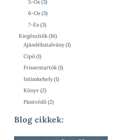
3
5-Ös
3
Termék
3
6-Os
3
Termék
3
7-Es
3
Termék
16
Kiegészítők
16
Termék
1
Ajándékutalvány
1
Termék
1
Cipő
1
Termék
1
Frissentartók
1
Termék
1
Intimkehely
1
Termék
2
Könyv
2
Termék
2
Pántvédő
2
Termék
Blog cikkek: