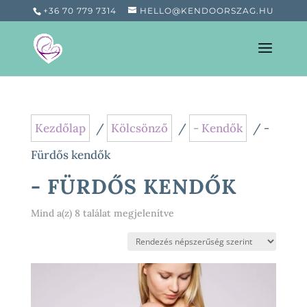
+36 70 779 7314
HELLO@KENDOORSZAG.HU
Kezdőlap
/
Kölcsönző
/
- Kendők
/ -
Fürdős kendők
- FÜRDŐS KENDŐK
Sorted
Mind a(z) 8 találat megjelenítve
by
popularity