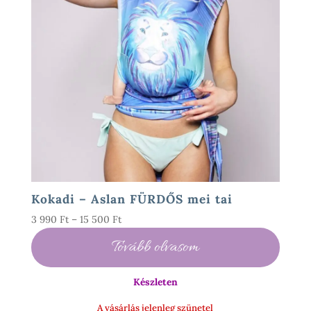
Kokadi – Aslan FÜRDŐS mei tai
Ártartomány:
3 990
Ft
–
15 500
Ft
3
Tovább olvasom
990 Ft
-
Készleten
15
500 Ft
A vásárlás jelenleg szünetel