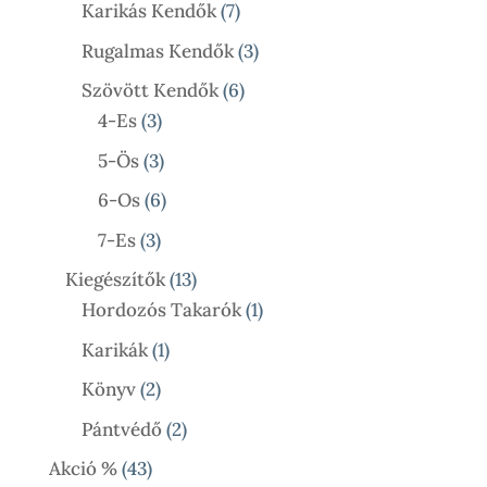
Termék
7
Karikás Kendők
7
Termék
3
Rugalmas Kendők
3
Termék
6
Szövött Kendők
6
3
Termék
4-Es
3
Termék
3
5-Ös
3
Termék
6
6-Os
6
Termék
3
7-Es
3
Termék
13
Kiegészítők
13
Termék
1
Hordozós Takarók
1
Termék
1
Karikák
1
Termék
2
Könyv
2
Termék
2
Pántvédő
2
Termék
43
Akció %
43