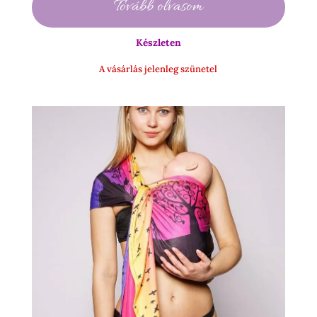
Tovább olvasom
990 Ft
-
Készleten
15
500 Ft
A vásárlás jelenleg szünetel