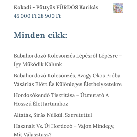
Kokadi - Pöttyös FÜRDŐS Karikás
Original
Current
45 000
Ft
28 900
Ft
Price
Price
Was:
Is:
Minden cikk:
45
28
000 Ft.
900 Ft.
Babahordozó Kölcsönzés Lépésről Lépésre –
Így Működik Nálunk
Babahordozó Kölcsönzés, Avagy Okos Próba
Vásárlás Előtt És Különleges Élethelyzetekre
Hordozókendő Tisztítása – Útmutató A
Hosszú Élettartamhoz
Altatás, Sírás Nélkül, Szeretettel
Használt Vs. Új Hordozó – Vajon Mindegy,
Mit Választasz?