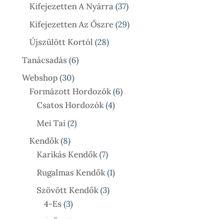
Termék
37
Kifejezetten A Nyárra
37
Termék
29
Kifejezetten Az Őszre
29
Termék
28
Újszülött Kortól
28
Termék
6
Tanácsadás
6
Termék
30
Webshop
30
Termék
6
Formázott Hordozók
6
4
Termék
Csatos Hordozók
4
Termék
2
Mei Tai
2
Termék
8
Kendők
8
Termék
7
Karikás Kendők
7
Termék
1
Rugalmas Kendők
1
Termék
3
Szövött Kendők
3
3
Termék
4-Es
3
Termék