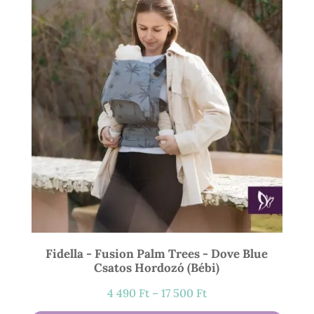
900 Ft
Fidella - Fusion Palm Trees - Dove Blue
Csatos Hordozó (bébi)
Ártartomány:
4 490
Ft
–
17 500
Ft
4