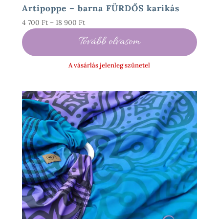
Artipoppe – barna FÜRDŐS karikás
Ártartomány:
4 700
Ft
–
18 900
Ft
4
Tovább olvasom
700 Ft
-
A vásárlás jelenleg szünetel
18
900 Ft