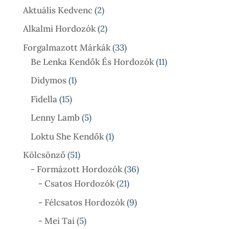
Termék
2
Aktuális Kedvenc
2
Termék
2
Alkalmi Hordozók
2
Termék
33
Forgalmazott Márkák
33
Termék
11
Be Lenka Kendők És Hordozók
11
Termék
1
Didymos
1
Termék
15
Fidella
15
Termék
5
Lenny Lamb
5
Termék
1
Loktu She Kendők
1
Termék
51
Kölcsönző
51
Termék
36
- Formázott Hordozók
36
21
Termék
- Csatos Hordozók
21
Termék
9
- Félcsatos Hordozók
9
Termék
5
- Mei Tai
5