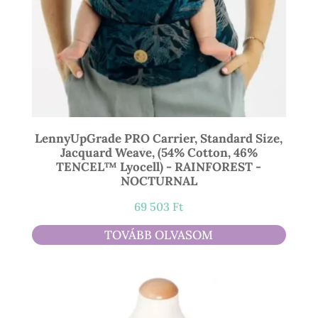
LennyUpGrade PRO Carrier, Standard Size,
Jacquard Weave, (54% Cotton, 46%
TENCEL™ Lyocell) - RAINFOREST -
NOCTURNAL
69 503
Ft
TOVÁBB OLVASOM