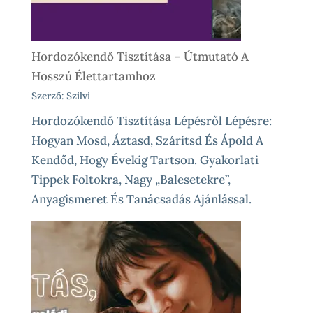
Élethelyzetekre
Hordozókendő Tisztítása – Útmutató A
Hosszú Élettartamhoz
Szerző: Szilvi
Hordozókendő Tisztítása Lépésről Lépésre:
Hogyan Mosd, Áztasd, Szárítsd És Ápold A
Kendőd, Hogy Évekig Tartson. Gyakorlati
Tippek Foltokra, Nagy „balesetekre”,
Anyagismeret És Tanácsadás Ajánlással.