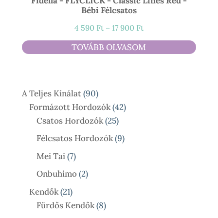
Fidella - FLYCLICK - Classic Lines Red -
Bébi Félcsatos
Ártartomány:
4 590
Ft
–
17 900
Ft
4
TOVÁBB OLVASOM
590 Ft
-
17
90
A Teljes Kínálat
90
900 Ft
Termék
42
Formázott Hordozók
42
25
Termék
Csatos Hordozók
25
Termék
9
Félcsatos Hordozók
9
Termék
7
Mei Tai
7
Termék
2
Onbuhimo
2
Termék
21
Kendők
21
Termék
8
Fürdős Kendők
8