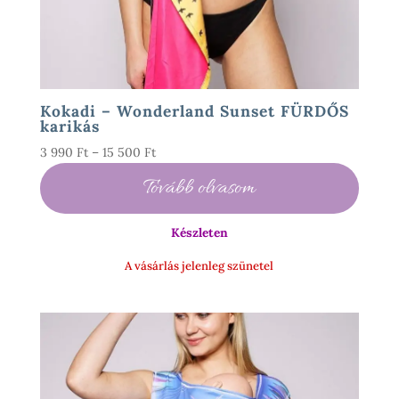
Kokadi – Wonderland Sunset FÜRDŐS
karikás
Ártartomány:
3 990
Ft
–
15 500
Ft
3
Tovább olvasom
990 Ft
-
Készleten
15
500 Ft
A vásárlás jelenleg szünetel