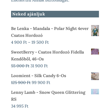
Ellenőrizd Annak Biztonságát.
Neked ajánljuk
Be Lenka - Mandala - Polar Night 4ever
Csatos Hordozó
Ártartomány:
4 900
Ft
–
19 500
Ft
4
SweetBerry - Csatos Hordozó Fidella
900 Ft
Kendőből, 46-Os
-
Original
Current
55 000
Ft
31 900
Ft
19
Price
Price
Loomient - Silk Candy 6-Os
500 Ft
Was:
Is:
Original
Current
125 900
Ft
99 900
Ft
55
31
Price
Price
Lenny Lamb - Snow Queen Glittering
000 Ft.
900 Ft.
Was:
Is:
RS
125
99
34 995
Ft
900 Ft.
900 Ft.