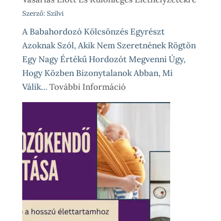
Szerző: Szilvi
A Babahordozó Kölcsönzés Egyrészt
Azoknak Szól, Akik Nem Szeretnének Rögtön
Egy Nagy Értékű Hordozót Megvenni Úgy,
Hogy Közben Bizonytalanok Abban, Mi
:
Válik…
További Információ
Babahordozó
Kölcsönzés,
Avagy
Okos
Próba
Vásárlás
Előtt
És
Különleges