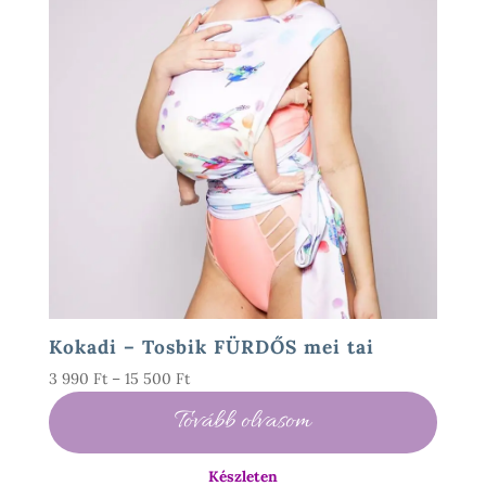
Kokadi – Tosbik FÜRDŐS mei tai
Ártartomány:
3 990
Ft
–
15 500
Ft
3
Tovább olvasom
990 Ft
-
Készleten
15