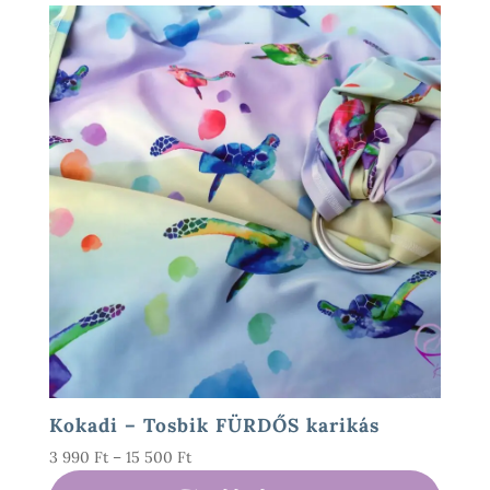
Kokadi – Tosbik FÜRDŐS karikás
Ártartomány:
3 990
Ft
–
15 500
Ft
3