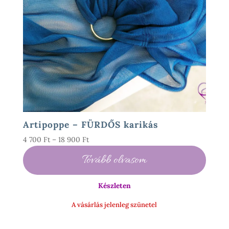
Artipoppe – FÜRDŐS karikás
Ártartomány:
4 700
Ft
–
18 900
Ft
4
Tovább olvasom
700 Ft
-
Készleten
18
900 Ft
A vásárlás jelenleg szünetel