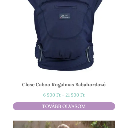
Close Caboo Rugalmas Babahordozó
Ártartomány:
6 900
Ft
–
21 900
Ft
6
TOVÁBB OLVASOM
900 Ft
-
21