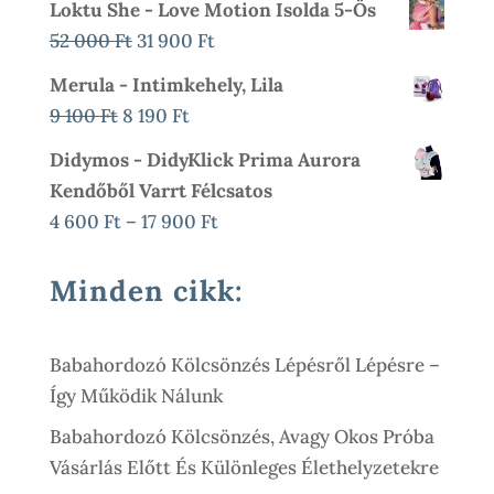
Loktu She - Love Motion Isolda 5-Ös
000 Ft.
900 Ft.
Was:
Is:
Original
Current
52 000
Ft
31 900
Ft
3
2
Price
Price
Merula - Intimkehely, Lila
790 Ft.
300 Ft.
Was:
Is:
Original
Current
9 100
Ft
8 190
Ft
52
31
Price
Price
Didymos - DidyKlick Prima Aurora
000 Ft.
900 Ft.
Was:
Is:
Kendőből Varrt Félcsatos
9
8
Ártartomány:
4 600
Ft
–
17 900
Ft
100 Ft.
190 Ft.
4
600 Ft
Minden cikk:
-
17
Babahordozó Kölcsönzés Lépésről Lépésre –
900 Ft
Így Működik Nálunk
Babahordozó Kölcsönzés, Avagy Okos Próba
Vásárlás Előtt És Különleges Élethelyzetekre