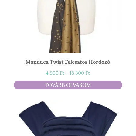
Manduca Twist Félcsatos Hordozó
Ártartomány:
4 900
Ft
–
18 300
Ft
4
TOVÁBB OLVASOM
900 Ft
-
18
300 Ft