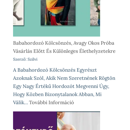
Nálunk
Babahordozó Kölcsönzés, Avagy Okos Próba
Vásárlás Előtt És Különleges Élethelyzetekre
Szerző: Szilvi
A Babahordozó Kölcsönzés Egyrészt
Azoknak Szól, Akik Nem Szeretnének Rögtön
Egy Nagy Értékű Hordozót Megvenni Úgy,
Hogy Közben Bizonytalanok Abban, Mi
:
Válik…
További Információ
Babahordozó
Kölcsönzés,
Avagy