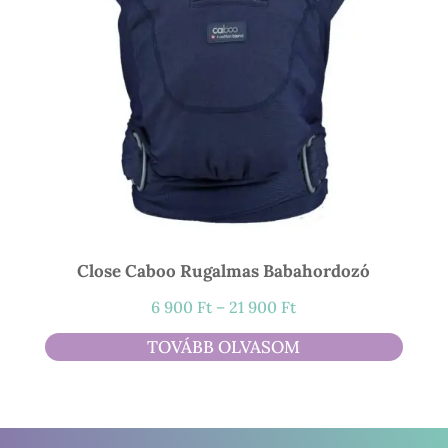
Close Caboo Rugalmas Babahordozó
Ártartomány:
6 900
Ft
–
21 900
Ft
6
TOVÁBB OLVASOM
900 Ft
-
21
900 Ft