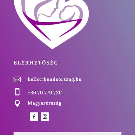
ELÉRHETŐSÉG:

hello@kendoorszag.hu

+36 70 779 7314

Magyarország