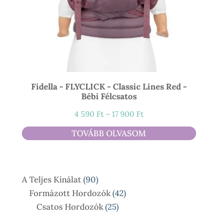
Fidella - FLYCLICK - Classic Lines Red -
Bébi Félcsatos
Ártartomány:
4 590
Ft
–
17 900
Ft
4
TOVÁBB OLVASOM
590 Ft
-
17
90
A Teljes Kínálat
90
900 Ft
Termék
42
Formázott Hordozók
42
25
Termék
Csatos Hordozók
25