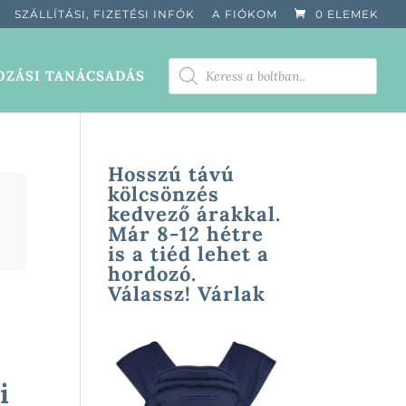
SZÁLLÍTÁSI, FIZETÉSI INFÓK
A FIÓKOM
0 ELEMEK
PRODUCTS
ZÁSI TANÁCSADÁS
SEARCH
Hosszú távú
kölcsönzés
kedvező árakkal.
Már 8-12 hétre
is a tiéd lehet a
hordozó.
Válassz! Várlak
i