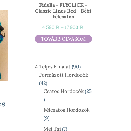
Fidella - FLYCLICK -
Classic Lines Red - Bébi
Félcsatos
Ártartomány:
4 590
Ft
–
17 900
Ft
4
TOVÁBB OLVASOM
590 Ft
-
17
90
A Teljes Kínálat
90
900 Ft
Termék
Formázott Hordozók
42
42
Termék
Csatos Hordozók
25
25
es
Termék
Félcsatos Hordozók
9
9
Termék
7
Mei Tai
7
: