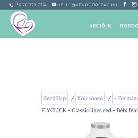
+36 70 779 7314
HELLO@KENDOORSZAG.HU
AKCIÓ %
HORDO
Kezdőlap
/
Kölcsönző
/
- Formáz
FLYCLICK – Classic lines red – Bébi fél