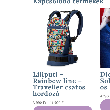
Kapcsolódó termékek
Liliputi –
Di
Rainbow line –
So
Traveller csatos
os
hordozó
4 790
Ártartomány:
3 990
Ft
–
14 900
Ft
3