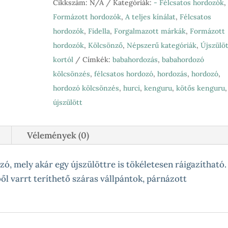
FLYCLICK
Cikkszám:
N/A
Kategóriák:
- Félcsatos hordozók
,
-
Formázott hordozók
,
A teljes kínálat
,
Félcsatos
Classic
hordozók
,
Fidella
,
Forgalmazott márkák
,
Formázott
lines
hordozók
,
Kölcsönző
,
Népszerű kategóriák
,
Újszülö
red
kortól
Címkék:
babahordozás
,
babahordozó
-
kölcsönzés
,
félcsatos hordozó
,
hordozás
,
hordozó
,
Bébi
hordozó kölcsönzés
,
hurci
,
kenguru
,
kötős kenguru
,
félcsatos
újszülött
mennyiség
Vélemények (0)
ó, mely akár egy újszülöttre is tökéletesen ráigazítható.
l varrt teríthető száras vállpántok, párnázott