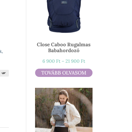
ány:
Close Caboo Rugalmas
Babahordozó
s,
Ártartomány:
6 900
Ft
–
21 900
Ft
6
TOVÁBB OLVASOM
900 Ft
-
21
900 Ft