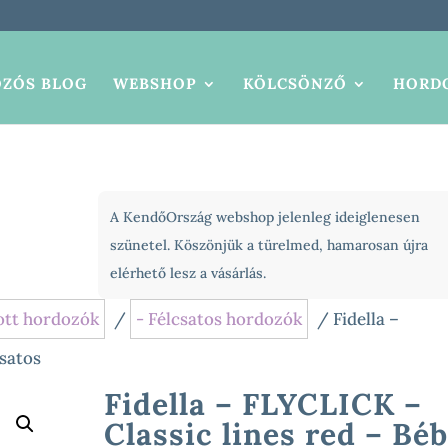
ZÓS BLOG
WEBSHOP
KÖLCSÖNZŐ
HORDO
A KendőOrszág webshop jelenleg ideiglenesen
szünetel. Köszönjük a türelmed, hamarosan újra
elérhető lesz a vásárlás.
ott hordozók
/
- Félcsatos hordozók
/ Fidella –
csatos
Fidella – FLYCLICK –
Classic lines red – Béb