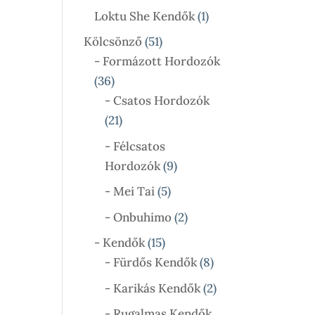
Termék
1
Loktu She Kendők
1
Termék
51
Kölcsönző
51
Termék
- Formázott Hordozók
36
36
Termék
- Csatos Hordozók
21
21
Termék
- Félcsatos
9
Hordozók
9
Termék
5
- Mei Tai
5
Termék
2
- Onbuhimo
2
Termék
15
- Kendők
15
Termék
8
- Fürdős Kendők
8
Termék
2
- Karikás Kendők
2
Termék
- Rugalmas Kendők