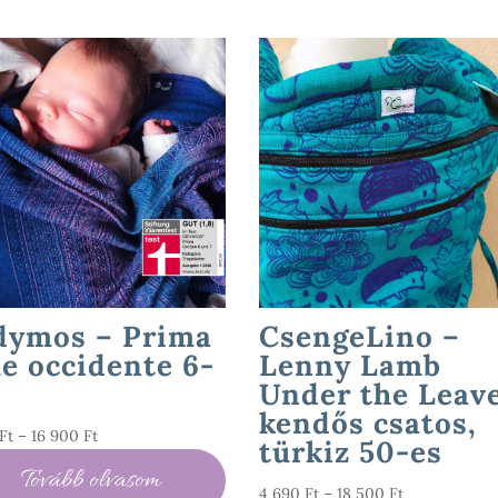
dymos – Prima
CsengeLino –
le occidente 6-
Lenny Lamb
Under the Leav
kendős csatos,
Ártartomány:
Ft
–
16 900
Ft
türkiz 50-es
4
Tovább olvasom
790 Ft
Ártartomány
4 690
Ft
–
18 500
Ft