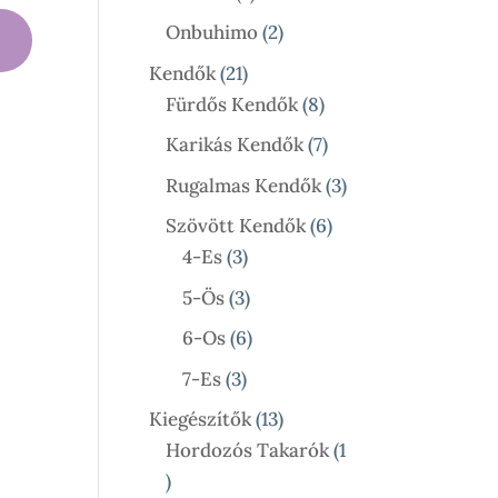
Termék
2
Onbuhimo
2
Termék
21
Kendők
21
Termék
8
Fürdős Kendők
8
Termék
7
Karikás Kendők
7
Termék
3
Rugalmas Kendők
3
Termék
6
Szövött Kendők
6
3
Termék
4-Es
3
Termék
3
5-Ös
3
Termék
6
6-Os
6
Termék
3
7-Es
3
Termék
13
Kiegészítők
13
Termék
Hordozós Takarók
1
1