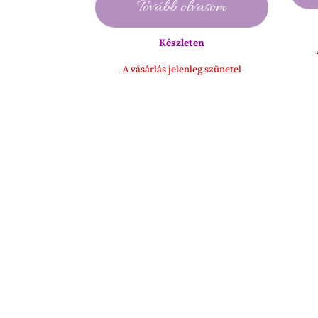
Tovább olvasom
990 Ft
-
Készleten
14
900 Ft
A vásárlás jelenleg szünetel