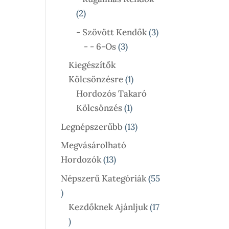
2
2
Termék
3
- Szövött Kendők
3
3
Termék
- - 6-Os
3
Termék
Kiegészítők
1
Kölcsönzésre
1
Termék
Hordozós Takaró
1
Kölcsönzés
1
Termék
13
Legnépszerűbb
13
Termék
Megvásárolható
13
Hordozók
13
Termék
Népszerű Kategóriák
55
55
Termék
Kezdőknek Ajánljuk
17
17