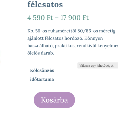
félcsatos
Ártartom
4 590
Ft
–
17 900
Ft
4
590 Ft
Kb. 56-os ruhamérettől 80/86-os méretig
-
ajánlott félcsatos hordozó. Könnyen
17
használható, praktikus, rendkívül kényelme
900 Ft
ölelős darab.
Kölcsönzés
időtartama
Kosárba
Fidella
-