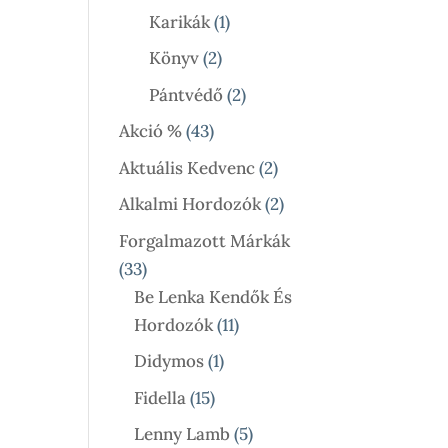
Termék
1
Karikák
1
Termék
2
Könyv
2
Termék
2
Pántvédő
2
Termék
43
Akció %
43
Termék
2
Aktuális Kedvenc
2
Termék
2
Alkalmi Hordozók
2
Termék
Forgalmazott Márkák
33
33
Termék
Be Lenka Kendők És
11
Hordozók
11
Termék
1
Didymos
1
Termék
15
Fidella
15
Termék
5
Lenny Lamb
5