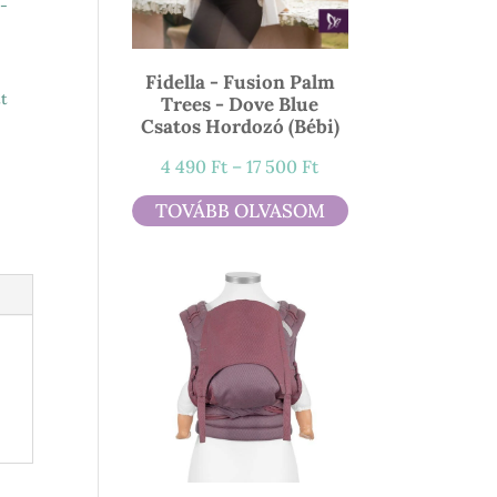
-
Fidella - Fusion Palm
tt
Trees - Dove Blue
Csatos Hordozó (bébi)
Ártartomány:
4 490
Ft
–
17 500
Ft
4
TOVÁBB OLVASOM
490 Ft
-
17
500 Ft