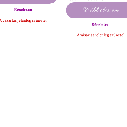
-
4
Tovább olvasom
Készleten
16
690 Ft
900 Ft
-
A vásárlás jelenleg szünetel
Készleten
18
500 Ft
A vásárlás jelenleg szünetel