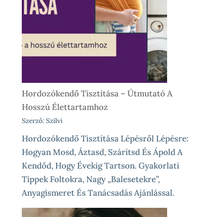
Vásárlás
Előtt
És
Különleges
Élethelyzetekre
Hordozókendő Tisztítása – Útmutató A
Hosszú Élettartamhoz
Szerző: Szilvi
Hordozókendő Tisztítása Lépésről Lépésre:
Hogyan Mosd, Áztasd, Szárítsd És Ápold A
Kendőd, Hogy Évekig Tartson. Gyakorlati
Tippek Foltokra, Nagy „balesetekre”,
Anyagismeret És Tanácsadás Ajánlással.