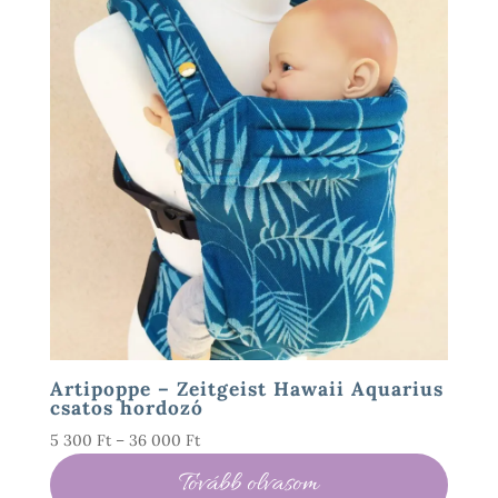
Artipoppe – Zeitgeist Hawaii Aquarius
csatos hordozó
Ártartomány:
5 300
Ft
–
36 000
Ft
5
Tovább olvasom
300 Ft