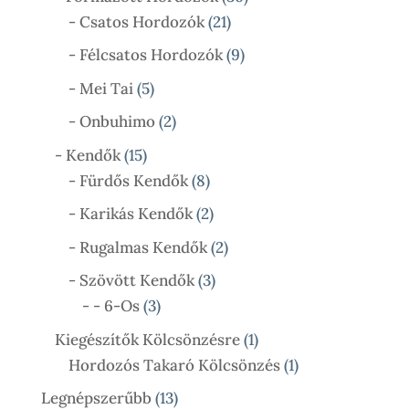
21
Termék
- Csatos Hordozók
21
Termék
9
- Félcsatos Hordozók
9
Termék
5
- Mei Tai
5
Termék
2
- Onbuhimo
2
Termék
15
- Kendők
15
Termék
8
- Fürdős Kendők
8
Termék
2
- Karikás Kendők
2
Termék
2
- Rugalmas Kendők
2
Termék
3
- Szövött Kendők
3
3
Termék
- - 6-Os
3
Termék
1
Kiegészítők Kölcsönzésre
1
Termék
1
Hordozós Takaró Kölcsönzés
1
Termék
13
Legnépszerűbb
13