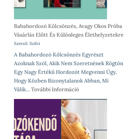
Babahordozó Kölcsönzés, Avagy Okos Próba
Vásárlás Előtt És Különleges Élethelyzetekre
Szerző: Szilvi
A Babahordozó Kölcsönzés Egyrészt
Azoknak Szól, Akik Nem Szeretnének Rögtön
Egy Nagy Értékű Hordozót Megvenni Úgy,
Hogy Közben Bizonytalanok Abban, Mi
:
Válik…
További Információ
Babahordozó
Kölcsönzés,
Avagy
Okos
Próba