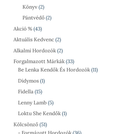
Termék
2
Könyv
2
Termék
2
Pántvédő
2
Termék
43
Akció %
43
Termék
2
Aktuális Kedvenc
2
Termék
2
Alkalmi Hordozók
2
Termék
33
Forgalmazott Márkák
33
Termék
11
Be Lenka Kendők És Hordozók
11
Termék
1
Didymos
1
Termék
15
Fidella
15
Termék
5
Lenny Lamb
5
Termék
1
Loktu She Kendők
1
Termék
51
Kölcsönző
51
Termék
36
- Formázott Hordozók
36