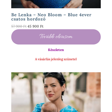
Be Lenka – Neo Bloom – Blue 4ever
csatos hordozó
Original
Current
57 900
Ft
45 900
Ft
price
price
Tovább olvasom
was:
is:
57
45
900 Ft.
900 Ft.
Készleten
A vásárlás jelenleg szünetel