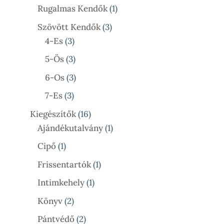
Termék
1
Rugalmas Kendők
1
Termék
3
Szövött Kendők
3
3
Termék
4-Es
3
Termék
3
5-Ös
3
Termék
3
6-Os
3
Termék
3
7-Es
3
Termék
16
Kiegészítők
16
Termék
1
Ajándékutalvány
1
Termék
1
Cipő
1
Termék
1
Frissentartók
1
Termék
1
Intimkehely
1
Termék
2
Könyv
2
Termék
2
Pántvédő
2