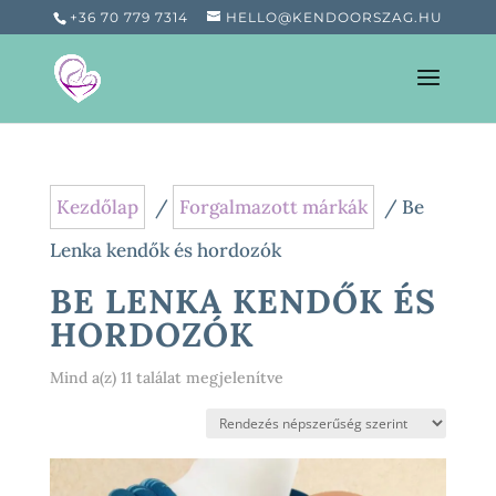
+36 70 779 7314
HELLO@KENDOORSZAG.HU
Kezdőlap
/
Forgalmazott márkák
/ Be
Lenka kendők és hordozók
BE LENKA KENDŐK ÉS
HORDOZÓK
Sorted
Mind a(z) 11 találat megjelenítve
by
popularity