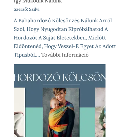
Így Működik Nálunk
Szerző: Szilvi
A Babahordozó Kölcsönzés Nálunk Arról
Szól, Hogy Nyugodtan Kipróbálhatod A
Hordozót A Saját Életetekben, Mielőtt
Eldöntenéd, Hogy Veszel-E Egyet Az Adott
:
Típusból.…
További Információ
Babahordozó
Kölcsönzés
Lépésről
Lépésre
–
Így
Működik
Nálunk