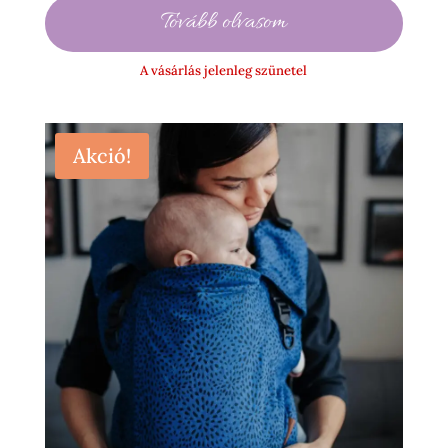
27
Tovább olvasom
900 Ft
-
A vásárlás jelenleg szünetel
45
990 Ft
Akció!