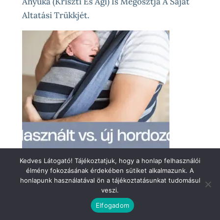
Anyuka (Kriszti És Ági) Is Megosztja A Saját
Altatási Trükkjét.
Kedves Látogató! Tájékoztatjuk, hogy a honlap felhasználói
élmény fokozásának érdekében sütiket alkalmazunk. A
honlapunk használatával ön a tájékoztatásunkat tudomásul
Használt Vs. Új Hordozó – Vajon Mindegy,
veszi.
Mit Választasz?
Elfogadom
Szerző: Szilvi