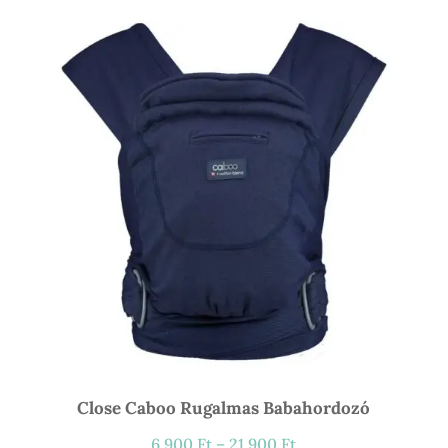
Close Caboo Rugalmas Babahordozó
Ártartomány:
6 900
Ft
–
21 900
Ft