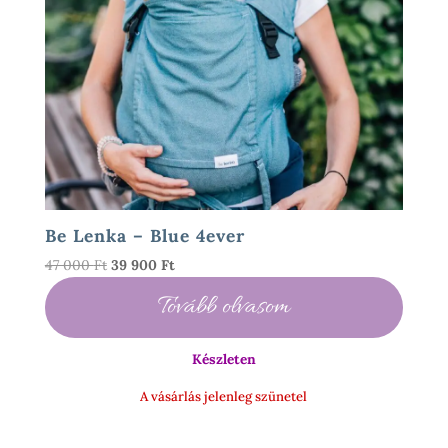
Be Lenka – Blue 4ever
Original
Current
47 000
Ft
39 900
Ft
price
price
Tovább olvasom
was:
is:
47
39
000 Ft.
900 Ft.
Készleten
A vásárlás jelenleg szünetel