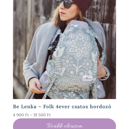
Be Lenka – Folk 4ever csatos hordozó
Ártartomány:
4 900
Ft
–
19 500
Ft
4
Tovább olvasom
900 Ft