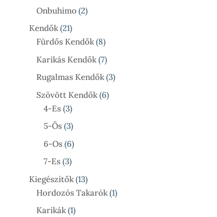
Termék
2
Onbuhimo
2
Termék
21
Kendők
21
Termék
8
Fürdős Kendők
8
Termék
7
Karikás Kendők
7
Termék
3
Rugalmas Kendők
3
Termék
6
Szövött Kendők
6
3
Termék
4-Es
3
Termék
3
5-Ös
3
Termék
6
6-Os
6
Termék
3
7-Es
3
Termék
13
Kiegészítők
13
Termék
1
Hordozós Takarók
1
Termék
1
Karikák
1