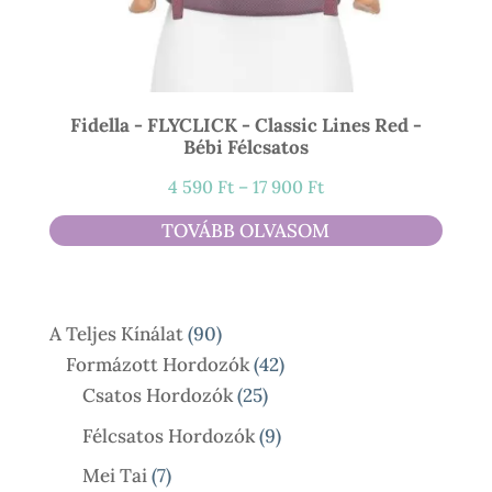
Fidella - FLYCLICK - Classic Lines Red -
Bébi Félcsatos
Ártartomány:
4 590
Ft
–
17 900
Ft
4
TOVÁBB OLVASOM
590 Ft
-
17
90
A Teljes Kínálat
90
900 Ft
Termék
42
Formázott Hordozók
42
25
Termék
Csatos Hordozók
25
Termék
9
Félcsatos Hordozók
9
Termék
7
Mei Tai
7