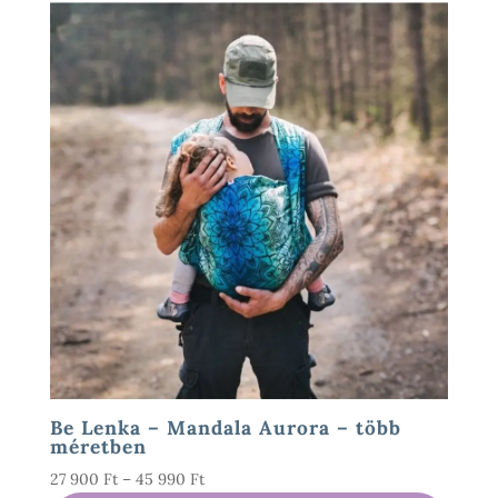
Be Lenka – Mandala Aurora – több
méretben
Ártartomány:
27 900
Ft
–
45 990
Ft