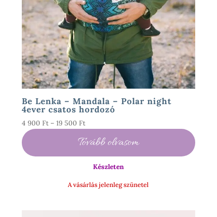
Be Lenka – Mandala – Polar night
4ever csatos hordozó
Ártartomány:
4 900
Ft
–
19 500
Ft
4
Tovább olvasom
900 Ft
-
Készleten
19
500 Ft
A vásárlás jelenleg szünetel