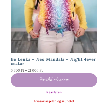
Be Lenka – Neo Mandala – Night 4ever
csatos
Ártartomány:
5 300
Ft
–
21 000
Ft
5
Tovább olvasom
300 Ft
-
Készleten
21
000 Ft
A vásárlás jelenleg szünetel