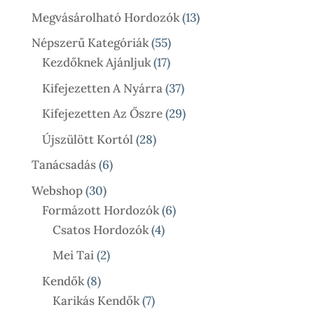
Termék
13
Megvásárolható Hordozók
13
Termék
55
Népszerű Kategóriák
55
17
Termék
Kezdőknek Ajánljuk
17
Termék
37
Kifejezetten A Nyárra
37
Termék
29
Kifejezetten Az Őszre
29
Termék
28
Újszülött Kortól
28
Termék
6
Tanácsadás
6
Termék
30
Webshop
30
Termék
6
Formázott Hordozók
6
4
Termék
Csatos Hordozók
4
Termék
2
Mei Tai
2
Termék
8
Kendők
8
Termék
7
Karikás Kendők
7