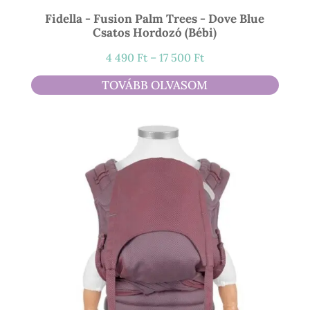
Fidella - Fusion Palm Trees - Dove Blue
Csatos Hordozó (bébi)
Ártartomány:
4 490
Ft
–
17 500
Ft
4
TOVÁBB OLVASOM
490 Ft
-
17
500 Ft