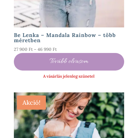
Be Lenka – Mandala Rainbow – több
méretben
Ártartomány:
27 900
Ft
–
46 990
Ft
27
Tovább olvasom
900 Ft
-
A vásárlás jelenleg szünetel
46
990 Ft
Akció!