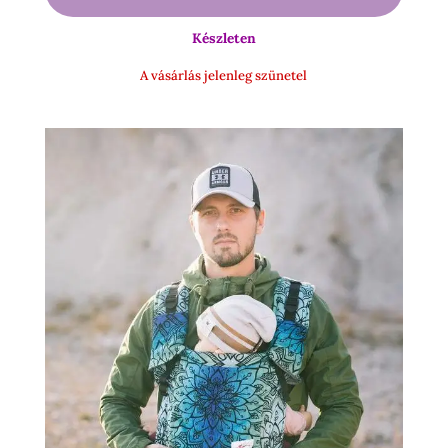
-
Készleten
36
000 Ft
A vásárlás jelenleg szünetel