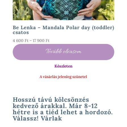
Be Lenka – Mandala Polar day (toddler)
csatos
Ártartomány:
4 600
Ft
–
17 900
Ft
4
Tovább olvasom
600 Ft
-
Készleten
17
900 Ft
A vásárlás jelenleg szünetel
Hosszú távú kölcsönzés
kedvező árakkal. Már 8-12
hétre is a tiéd lehet a hordozó.
Válassz! Várlak