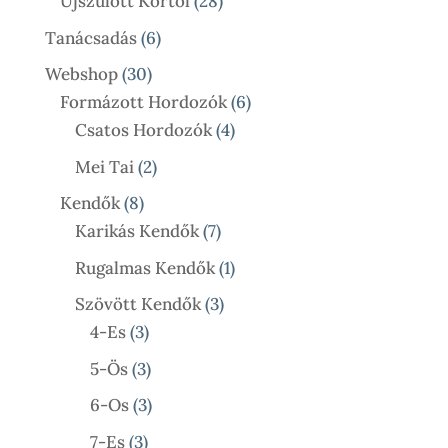
28
Újszülött Kortól
28
Termék
6
Tanácsadás
6
Termék
30
Webshop
30
Termék
6
Formázott Hordozók
6
4
Termék
Csatos Hordozók
4
Termék
2
Mei Tai
2
Termék
8
Kendők
8
Termék
7
Karikás Kendők
7
Termék
1
Rugalmas Kendők
1
Termék
3
Szövött Kendők
3
3
Termék
4-Es
3
Termék
3
5-Ös
3
Termék
3
6-Os
3
Termék
3
7-Es
3