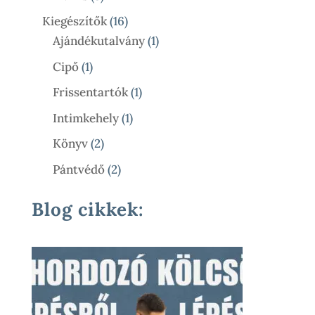
Termék
16
Kiegészítők
16
Termék
1
Ajándékutalvány
1
Termék
1
Cipő
1
Termék
1
Frissentartók
1
Termék
1
Intimkehely
1
Termék
2
Könyv
2
Termék
2
Pántvédő
2
Termék
Blog cikkek: