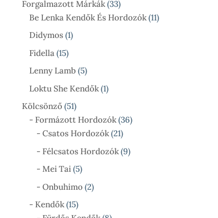
33
Forgalmazott Márkák
33
Termék
11
Be Lenka Kendők És Hordozók
11
Termék
1
Didymos
1
Termék
15
Fidella
15
Termék
5
Lenny Lamb
5
Termék
1
Loktu She Kendők
1
Termék
51
Kölcsönző
51
Termék
36
- Formázott Hordozók
36
21
Termék
- Csatos Hordozók
21
Termék
9
- Félcsatos Hordozók
9
Termék
5
- Mei Tai
5
Termék
2
- Onbuhimo
2
Termék
15
- Kendők
15
Termék
8