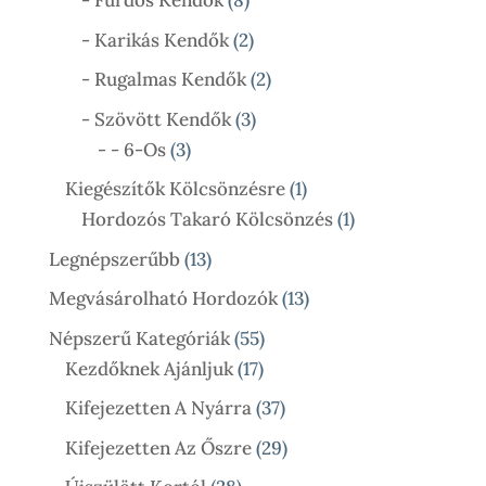
- Fürdős Kendők
8
Termék
2
- Karikás Kendők
2
Termék
2
- Rugalmas Kendők
2
Termék
3
- Szövött Kendők
3
3
Termék
- - 6-Os
3
Termék
1
Kiegészítők Kölcsönzésre
1
Termék
1
Hordozós Takaró Kölcsönzés
1
Termék
13
Legnépszerűbb
13
Termék
13
Megvásárolható Hordozók
13
Termék
55
Népszerű Kategóriák
55
17
Termék
Kezdőknek Ajánljuk
17
Termék
37
Kifejezetten A Nyárra
37
Termék
29
Kifejezetten Az Őszre
29
Termék