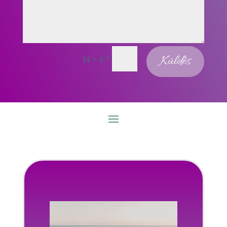
=
Küldés
14 + 4