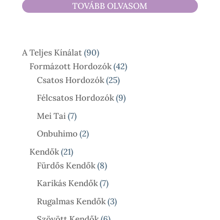
TOVÁBB OLVASOM
590 Ft
-
17
90
A Teljes Kínálat
90
900 Ft
Termék
42
Formázott Hordozók
42
25
Termék
Csatos Hordozók
25
Termék
9
Félcsatos Hordozók
9
Termék
7
Mei Tai
7
Termék
2
Onbuhimo
2
Termék
21
Kendők
21
Termék
8
Fürdős Kendők
8
Termék
7
Karikás Kendők
7
Termék
3
Rugalmas Kendők
3
Termék
6
Szövött Kendők
6