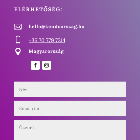
ELÉRHETŐSÉG:

hello@kendoorszag.hu

+36 70 779 7314

Magyarország