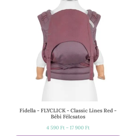
500 Ft
Fidella - FLYCLICK - Classic Lines Red -
Bébi Félcsatos
Ártartomány:
4 590
Ft
–
17 900
Ft
4