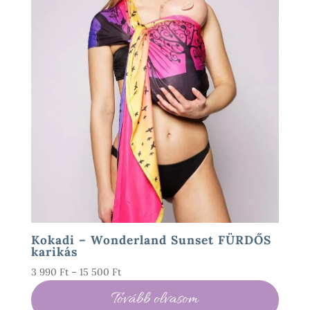
Kokadi – Wonderland Sunset FÜRDŐS
karikás
Ártartomány:
3 990
Ft
–
15 500
Ft
3
Tovább olvasom
990 Ft