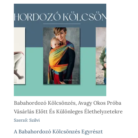
Babahordozó
Kölcsönzés
Lépésről
Lépésre
–
Így
Működik
Nálunk
Babahordozó Kölcsönzés, Avagy Okos Próba
Vásárlás Előtt És Különleges Élethelyzetekre
Szerző: Szilvi
A Babahordozó Kölcsönzés Egyrészt