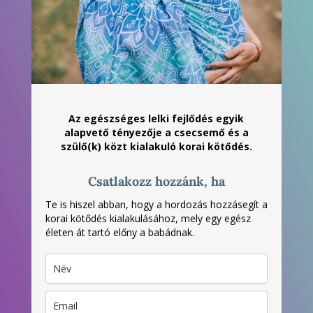
Az egészséges lelki fejlődés egyik
alapvető tényezője a csecsemő és a
szülő(k) közt kialakuló korai kötődés.
Csatlakozz hozzánk, ha
Te is hiszel abban, hogy a hordozás hozzásegít a
korai kötődés kialakulásához, mely egy egész
életen át tartó előny a babádnak.