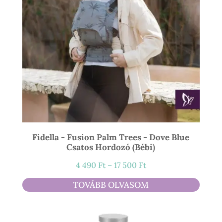
Fidella - Fusion Palm Trees - Dove Blue
Csatos Hordozó (bébi)
Ártartomány:
4 490
Ft
–
17 500
Ft
4
TOVÁBB OLVASOM
490 Ft
-
17