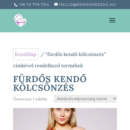
+36 70 779 7314
HELLO@KENDOORSZAG.HU
Kezdőlap
/ “fürdős kendő kölcsönzés”
címkével rendelkező termékek
FÜRDŐS KENDŐ
KÖLCSÖNZÉS
Összesen 1 találat