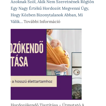
Azoknak Szól, Akik Nem Szeretnének Rögtön
Egy Nagy Értékű Hordozót Megvenni Úgy,
Hogy Közben Bizonytalanok Abban, Mi
:
Válik…
További Információ
Babahordozó
Kölcsönzés,
Avagy
Okos
Próba
Vásárlás
Előtt
És
Különleges
Élethelyzetekre
Hordozókendő Tisztítása – Útmutató A