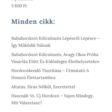
21
19
5 850
Ft
900 Ft.
900 Ft.
Minden cikk:
Babahordozó Kölcsönzés Lépésről Lépésre –
Így Működik Nálunk
Babahordozó Kölcsönzés, Avagy Okos Próba
Vásárlás Előtt És Különleges Élethelyzetekre
Hordozókendő Tisztítása – Útmutató A
Hosszú Élettartamhoz
Altatás, Sírás Nélkül, Szeretettel
Használt Vs. Új Hordozó – Vajon Mindegy,
Mit Választasz?