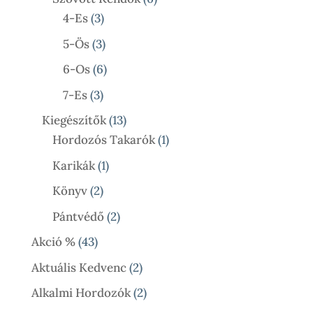
3
Termék
4-Es
3
Termék
3
5-Ös
3
Termék
6
6-Os
6
Termék
3
7-Es
3
Termék
13
Kiegészítők
13
Termék
1
Hordozós Takarók
1
Termék
1
Karikák
1
Termék
2
Könyv
2
Termék
2
Pántvédő
2
Termék
43
Akció %
43
Termék
2
Aktuális Kedvenc
2
Termék
2
Alkalmi Hordozók
2
Termék