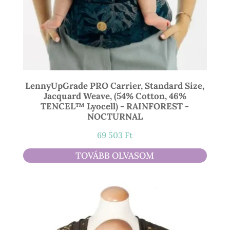
LennyUpGrade PRO Carrier, Standard Size,
Jacquard Weave, (54% Cotton, 46%
TENCEL™ Lyocell) - RAINFOREST -
NOCTURNAL
69 503
Ft
TOVÁBB OLVASOM