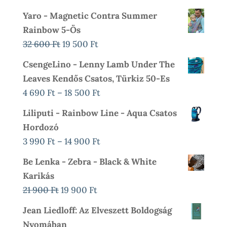
Yaro - Magnetic Contra Summer
Rainbow 5-Ös
Original
Current
32 600
Ft
19 500
Ft
Price
Price
CsengeLino - Lenny Lamb Under The
Was:
Is:
Leaves Kendős Csatos, Türkiz 50-Es
32
19
Ártartomány:
4 690
Ft
–
18 500
Ft
600 Ft.
500 Ft.
4
Liliputi - Rainbow Line - Aqua Csatos
690 Ft
Hordozó
-
Ártartomány:
3 990
Ft
–
14 900
Ft
18
3
Be Lenka - Zebra - Black & White
500 Ft
990 Ft
Karikás
-
Original
Current
21 900
Ft
19 900
Ft
14
Price
Price
Jean Liedloff: Az Elveszett Boldogság
900 Ft
Was:
Is:
Nyomában