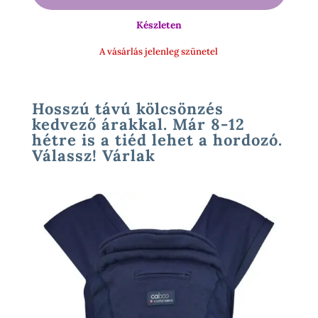
-
Készleten
15
500 Ft
A vásárlás jelenleg szünetel
Hosszú távú kölcsönzés
kedvező árakkal. Már 8-12
hétre is a tiéd lehet a hordozó.
Válassz! Várlak