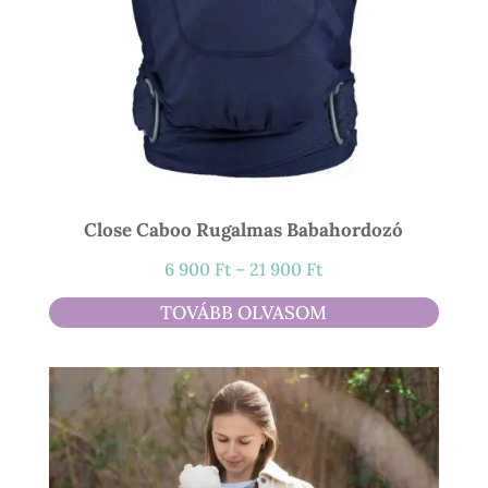
Close Caboo Rugalmas Babahordozó
Ártartomány:
6 900
Ft
–
21 900
Ft
6
TOVÁBB OLVASOM
900 Ft
-
21
900 Ft