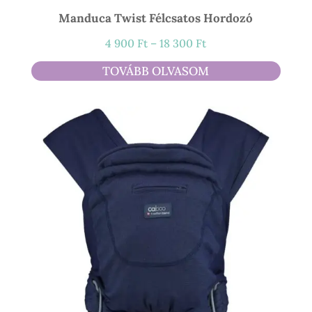
Manduca Twist Félcsatos Hordozó
Ártartomány:
4 900
Ft
–
18 300
Ft
4
TOVÁBB OLVASOM
900 Ft
-
18
300 Ft