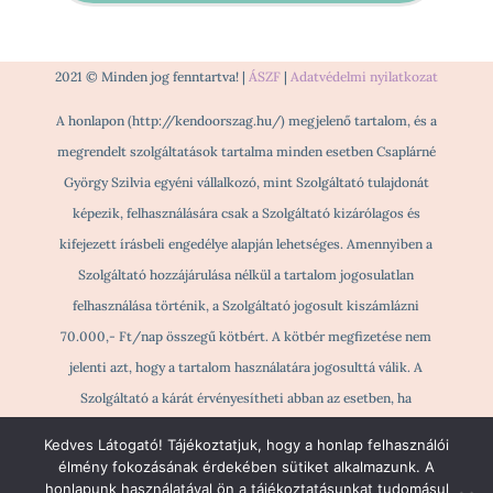
2021 © Minden jog fenntartva! |
ÁSZF
|
Adatvédelmi nyilatkozat
A honlapon (http://kendoorszag.hu/) megjelenő tartalom, és a
megrendelt szolgáltatások tartalma minden esetben Csaplárné
György Szilvia egyéni vállalkozó, mint Szolgáltató tulajdonát
képezik, felhasználására csak a Szolgáltató kizárólagos és
kifejezett írásbeli engedélye alapján lehetséges. Amennyiben a
Szolgáltató hozzájárulása nélkül a tartalom jogosulatlan
felhasználása történik, a Szolgáltató jogosult kiszámlázni
70.000,- Ft/nap összegű kötbért. A kötbér megfizetése nem
jelenti azt, hogy a tartalom használatára jogosulttá válik. A
Szolgáltató a kárát érvényesítheti abban az esetben, ha
jogosulatlan tartalomhasználat történik és ezzel a másik Fél
Kedves Látogató! Tájékoztatjuk, hogy a honlap felhasználói
részére kárt okoz.
élmény fokozásának érdekében sütiket alkalmazunk. A
honlapunk használatával ön a tájékoztatásunkat tudomásul