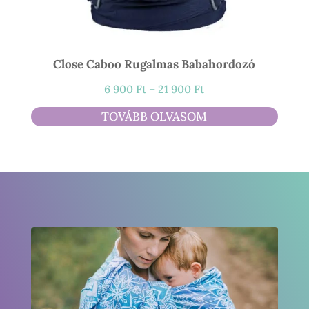
Close Caboo Rugalmas Babahordozó
Ártartomány:
6 900
Ft
–
21 900
Ft
6
TOVÁBB OLVASOM
900 Ft
-
21
900 Ft