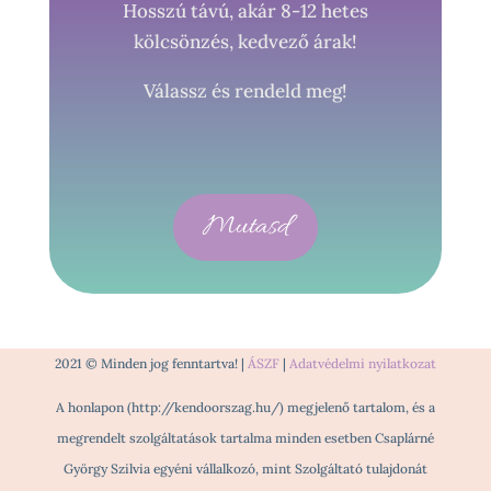
Hosszú távú, akár 8-12 hetes
kölcsönzés, kedvező árak!
Válassz és rendeld meg!
Mutasd
2021 © Minden jog fenntartva! |
ÁSZF
|
Adatvédelmi nyilatkozat
A honlapon (http://kendoorszag.hu/) megjelenő tartalom, és a
megrendelt szolgáltatások tartalma minden esetben Csaplárné
György Szilvia egyéni vállalkozó, mint Szolgáltató tulajdonát