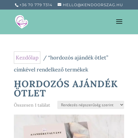
+36 70 779 7314
HELLO@KENDOORSZAG.HU
Kezdőlap
/ “hordozós ajándék ötlet”
címkével rendelkező termékek
HORDOZÓS AJÁNDÉK
ÖTLET
Összesen 1 találat