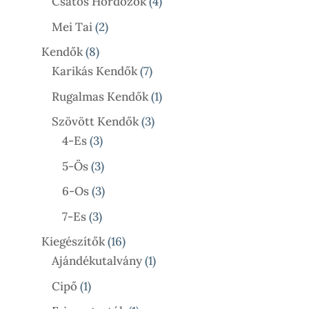
4
Termék
Csatos Hordozók
4
Termék
2
Mei Tai
2
Termék
8
Kendők
8
Termék
7
Karikás Kendők
7
Termék
1
Rugalmas Kendők
1
Termék
3
Szövött Kendők
3
3
Termék
4-Es
3
Termék
3
5-Ös
3
Termék
3
6-Os
3
Termék
3
7-Es
3
Termék
16
Kiegészítők
16
Termék
1
Ajándékutalvány
1
Termék
1
Cipő
1
Termék