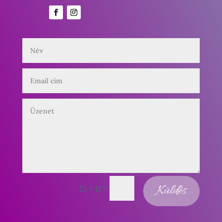
=
Küldés
15 + 11