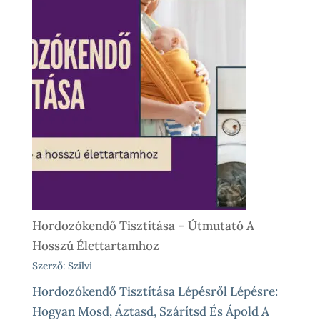
Kölcsönzés,
Avagy
Okos
Próba
Vásárlás
Előtt
És
Különleges
Élethelyzetekre
Hordozókendő Tisztítása – Útmutató A
Hosszú Élettartamhoz
Szerző: Szilvi
Hordozókendő Tisztítása Lépésről Lépésre:
Hogyan Mosd, Áztasd, Szárítsd És Ápold A