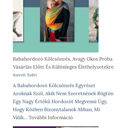
Így
Működik
Nálunk
Babahordozó Kölcsönzés, Avagy Okos Próba
Vásárlás Előtt És Különleges Élethelyzetekre
Szerző: Szilvi
A Babahordozó Kölcsönzés Egyrészt
Azoknak Szól, Akik Nem Szeretnének Rögtön
Egy Nagy Értékű Hordozót Megvenni Úgy,
Hogy Közben Bizonytalanok Abban, Mi
:
Válik…
További Információ
Babahordozó