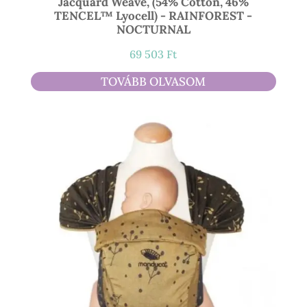
Jacquard Weave, (54% Cotton, 46%
TENCEL™ Lyocell) - RAINFOREST -
NOCTURNAL
69 503
Ft
TOVÁBB OLVASOM