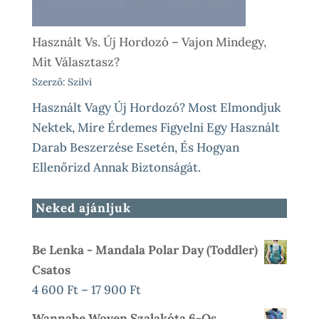
Használt Vs. Új Hordozó – Vajon Mindegy,
Mit Választasz?
Szerző: Szilvi
Használt Vagy Új Hordozó? Most Elmondjuk
Nektek, Mire Érdemes Figyelni Egy Használt
Darab Beszerzése Esetén, És Hogyan
Ellenőrizd Annak Biztonságát.
Neked ajánljuk
Be Lenka - Mandala Polar Day (toddler)
Csatos
Ártartomány:
4 600
Ft
–
17 900
Ft
4
Wannabe Woven Szalakóta 6-Os