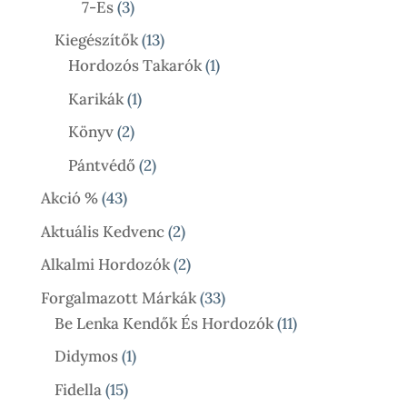
3
7-Es
3
Termék
13
Kiegészítők
13
Termék
1
Hordozós Takarók
1
Termék
1
Karikák
1
Termék
2
Könyv
2
Termék
2
Pántvédő
2
Termék
43
Akció %
43
Termék
2
Aktuális Kedvenc
2
Termék
2
Alkalmi Hordozók
2
Termék
33
Forgalmazott Márkák
33
Termék
11
Be Lenka Kendők És Hordozók
11
Termék
1
Didymos
1
Termék
15
Fidella
15