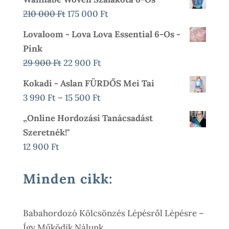
600 Ft
Original
Current
210 000
Ft
175 000
Ft
-
Price
Price
Lovaloom - Lova Lova Essential 6-Os -
17
Was:
Is:
Pink
900 Ft
210
175
Original
Current
29 900
Ft
22 900
Ft
000 Ft.
000 Ft.
Price
Price
Kokadi - Aslan FÜRDŐS Mei Tai
Was:
Is:
Ártartomány:
3 990
Ft
–
15 500
Ft
29
22
3
„Online Hordozási Tanácsadást
900 Ft.
900 Ft.
990 Ft
Szeretnék!"
-
12 900
Ft
15
500 Ft
Minden cikk:
Babahordozó Kölcsönzés Lépésről Lépésre –
Így Működik Nálunk