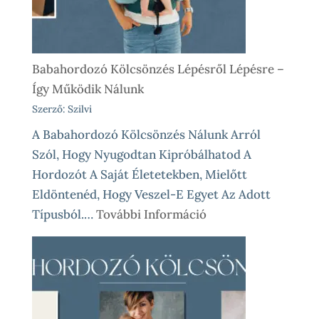
Babahordozó Kölcsönzés Lépésről Lépésre –
Így Működik Nálunk
Szerző: Szilvi
A Babahordozó Kölcsönzés Nálunk Arról
Szól, Hogy Nyugodtan Kipróbálhatod A
Hordozót A Saját Életetekben, Mielőtt
Eldöntenéd, Hogy Veszel-E Egyet Az Adott
:
Típusból.…
További Információ
Babahordozó
Kölcsönzés
Lépésről
Lépésre
–