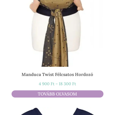
Manduca Twist Félcsatos Hordozó
Ártartomány:
4 900
Ft
–
18 300
Ft
4
TOVÁBB OLVASOM
900 Ft
-
18