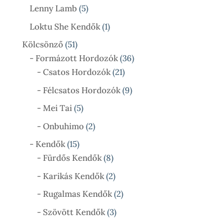
Termék
5
Lenny Lamb
5
Termék
1
Loktu She Kendők
1
Termék
51
Kölcsönző
51
Termék
36
- Formázott Hordozók
36
21
Termék
- Csatos Hordozók
21
Termék
9
- Félcsatos Hordozók
9
Termék
5
- Mei Tai
5
Termék
2
- Onbuhimo
2
Termék
15
- Kendők
15
Termék
8
- Fürdős Kendők
8
Termék
2
- Karikás Kendők
2
Termék
2
- Rugalmas Kendők
2
Termék
3
- Szövött Kendők
3