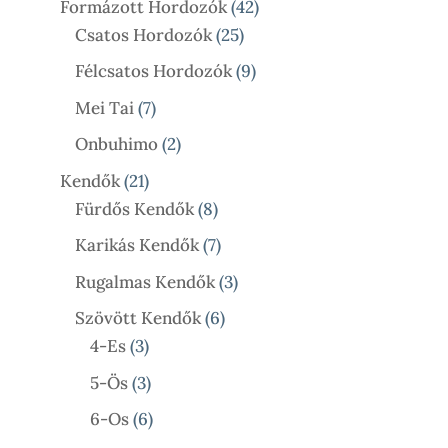
Termék
42
Formázott Hordozók
42
25
Termék
Csatos Hordozók
25
Termék
9
Félcsatos Hordozók
9
Termék
7
Mei Tai
7
Termék
2
Onbuhimo
2
Termék
21
Kendők
21
Termék
8
Fürdős Kendők
8
Termék
7
Karikás Kendők
7
Termék
3
Rugalmas Kendők
3
Termék
6
Szövött Kendők
6
3
Termék
4-Es
3
Termék
3
5-Ös
3
Termék
6
6-Os
6
Termék