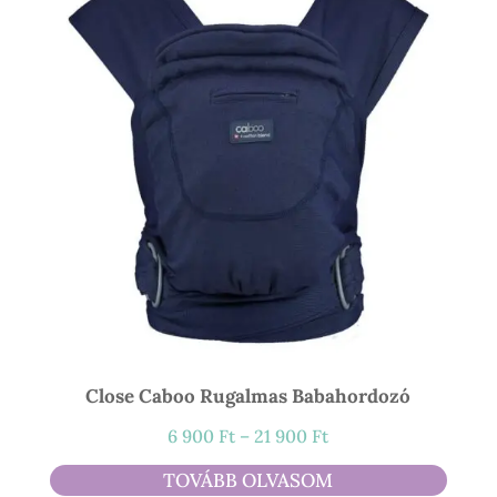
300 Ft
Close Caboo Rugalmas Babahordozó
Ártartomány:
6 900
Ft
–
21 900
Ft
6
TOVÁBB OLVASOM