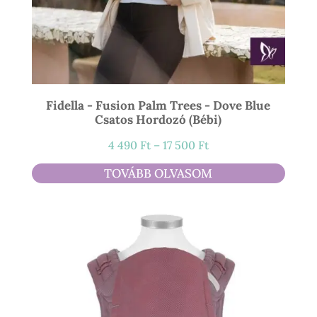
Fidella - Fusion Palm Trees - Dove Blue
Csatos Hordozó (bébi)
Ártartomány:
4 490
Ft
–
17 500
Ft
4
TOVÁBB OLVASOM
490 Ft
-
17
500 Ft