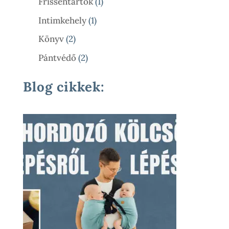
1
Frissentartók
1
Termék
1
Intimkehely
1
Termék
2
Könyv
2
Termék
2
Pántvédő
2
Termék
Blog cikkek: