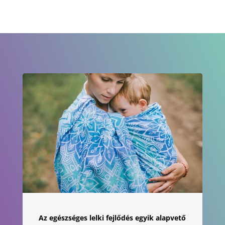
900 Ft
-
21
900 Ft
Az egészséges lelki fejlődés egyik alapvető