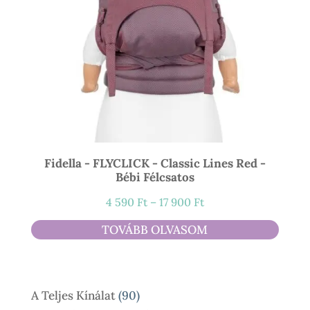
Fidella - FLYCLICK - Classic Lines Red -
Bébi Félcsatos
Ártartomány:
4 590
Ft
–
17 900
Ft
4
TOVÁBB OLVASOM
590 Ft
-
17
90
A Teljes Kínálat
90
900 Ft