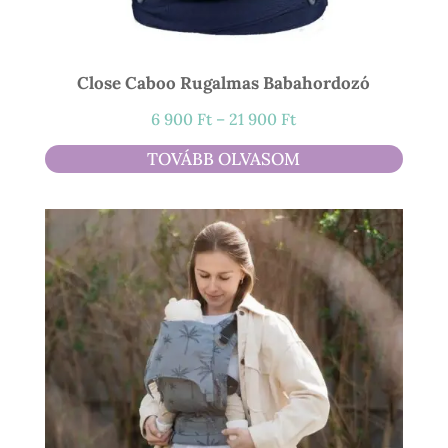
Close Caboo Rugalmas Babahordozó
Ártartomány:
6 900
Ft
–
21 900
Ft
6
TOVÁBB OLVASOM
900 Ft
-
21
900 Ft