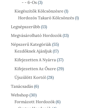
3
Termék
- - 6-Os
3
Termék
1
Kiegészítők Kölcsönzésre
1
Termék
1
Hordozós Takaró Kölcsönzés
1
Termék
13
Legnépszerűbb
13
Termék
13
Megvásárolható Hordozók
13
Termék
55
Népszerű Kategóriák
55
17
Termék
Kezdőknek Ajánljuk
17
Termék
37
Kifejezetten A Nyárra
37
Termék
29
Kifejezetten Az Őszre
29
Termék
28
Újszülött Kortól
28
Termék
6
Tanácsadás
6
Termék
30
Webshop
30
Termék
6
Formázott Hordozók
6