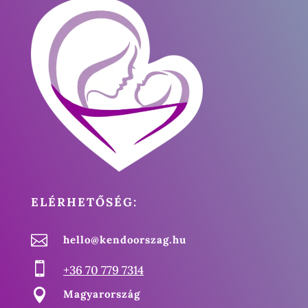
ELÉRHETŐSÉG:

hello@kendoorszag.hu

+36 70 779 7314

Magyarország