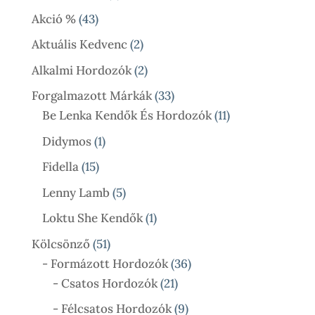
Termék
43
Akció %
43
Termék
2
Aktuális Kedvenc
2
Termék
2
Alkalmi Hordozók
2
Termék
33
Forgalmazott Márkák
33
Termék
11
Be Lenka Kendők És Hordozók
11
Termék
1
Didymos
1
Termék
15
Fidella
15
Termék
5
Lenny Lamb
5
Termék
1
Loktu She Kendők
1
Termék
51
Kölcsönző
51
Termék
36
- Formázott Hordozók
36
21
Termék
- Csatos Hordozók
21
Termék
9
- Félcsatos Hordozók
9