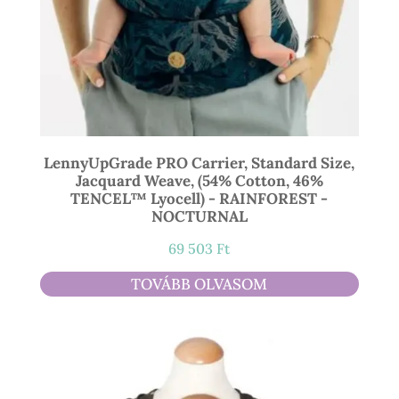
LennyUpGrade PRO Carrier, Standard Size,
Jacquard Weave, (54% Cotton, 46%
TENCEL™ Lyocell) - RAINFOREST -
NOCTURNAL
69 503
Ft
TOVÁBB OLVASOM