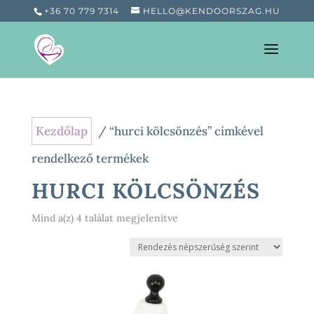
+36 70 779 7314
HELLO@KENDOORSZAG.HU
Kezdőlap
/ “hurci kölcsönzés” címkével
rendelkező termékek
HURCI KÖLCSÖNZÉS
Sorted
Mind a(z) 4 találat megjelenítve
by
popularity