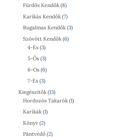
Termék
8
Fürdős Kendők
8
Termék
7
Karikás Kendők
7
Termék
3
Rugalmas Kendők
3
Termék
6
Szövött Kendők
6
3
Termék
4-Es
3
Termék
3
5-Ös
3
Termék
6
6-Os
6
Termék
3
7-Es
3
Termék
13
Kiegészítők
13
Termék
1
Hordozós Takarók
1
Termék
1
Karikák
1
Termék
2
Könyv
2
Termék
2
Pántvédő
2