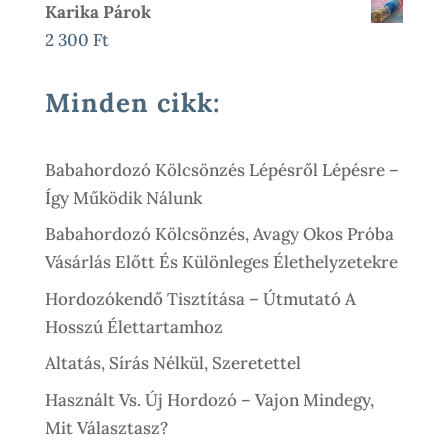
Karika Párok
900 Ft
2 300
Ft
-
15
Minden cikk:
500 Ft
Babahordozó Kölcsönzés Lépésről Lépésre –
Így Működik Nálunk
Babahordozó Kölcsönzés, Avagy Okos Próba
Vásárlás Előtt És Különleges Élethelyzetekre
Hordozókendő Tisztítása – Útmutató A
Hosszú Élettartamhoz
Altatás, Sírás Nélkül, Szeretettel
Használt Vs. Új Hordozó – Vajon Mindegy,
Mit Választasz?