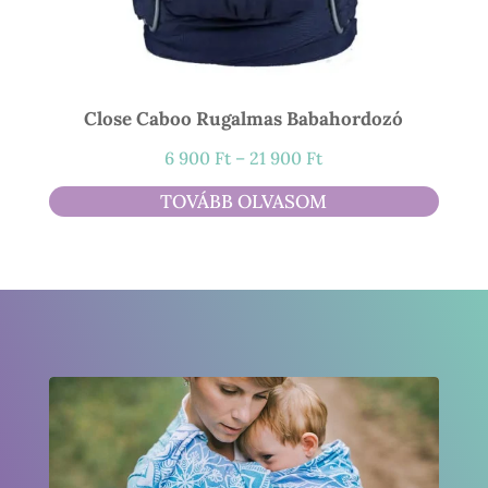
Close Caboo Rugalmas Babahordozó
Ártartomány:
6 900
Ft
–
21 900
Ft
6
TOVÁBB OLVASOM
900 Ft
-
21
900 Ft