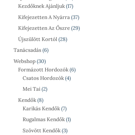
17
Termék
Kezdőknek Ajánljuk
17
Termék
37
Kifejezetten A Nyárra
37
Termék
29
Kifejezetten Az Őszre
29
Termék
28
Újszülött Kortól
28
Termék
6
Tanácsadás
6
Termék
30
Webshop
30
Termék
6
Formázott Hordozók
6
4
Termék
Csatos Hordozók
4
Termék
2
Mei Tai
2
Termék
8
Kendők
8
Termék
7
Karikás Kendők
7
Termék
1
Rugalmas Kendők
1
Termék
3
Szövött Kendők
3