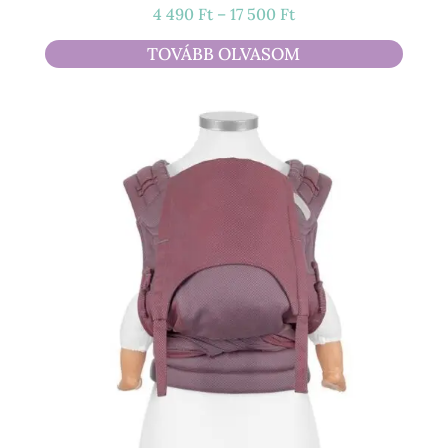
Ártartomány:
4 490
Ft
–
17 500
Ft
4
TOVÁBB OLVASOM
490 Ft
-
17
500 Ft