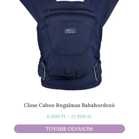
Close Caboo Rugalmas Babahordozó
Ártartomány:
6 900
Ft
–
21 900
Ft
6
TOVÁBB OLVASOM
900 Ft