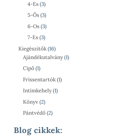
3
Termék
4-Es
3
Termék
3
5-Ös
3
Termék
3
6-Os
3
Termék
3
7-Es
3
Termék
16
Kiegészítők
16
Termék
1
Ajándékutalvány
1
Termék
1
Cipő
1
Termék
1
Frissentartók
1
Termék
1
Intimkehely
1
Termék
2
Könyv
2
Termék
2
Pántvédő
2
Termék
Blog cikkek: