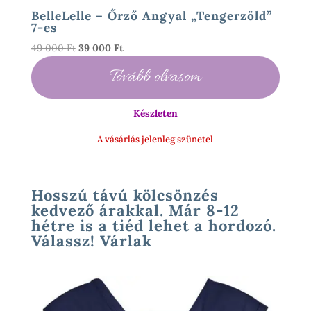
BelleLelle – Őrző Angyal „Tengerzöld”
7-es
Original
Current
49 000
Ft
39 000
Ft
price
price
Tovább olvasom
was:
is:
49
39
000 Ft.
000 Ft.
Készleten
A vásárlás jelenleg szünetel
Hosszú távú kölcsönzés
kedvező árakkal. Már 8-12
hétre is a tiéd lehet a hordozó.
Válassz! Várlak