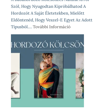
Szól, Hogy Nyugodtan Kipróbálhatod A
Hordozót A Saját Életetekben, Mielőtt
Eldöntenéd, Hogy Veszel-E Egyet Az Adott
:
Típusból.…
További Információ
Babahordozó
Kölcsönzés
Lépésről
Lépésre
–
Így
Működik
Nálunk