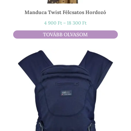
Manduca Twist Félcsatos Hordozó
Ártartomány:
4 900
Ft
–
18 300
Ft
4
TOVÁBB OLVASOM
900 Ft
-
18
300 Ft