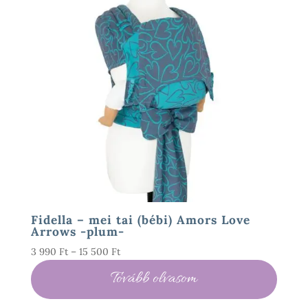
Fidella – mei tai (bébi) Amors Love
Arrows -plum-
Ártartomány:
3 990
Ft
–
15 500
Ft
3
Tovább olvasom
990 Ft
-