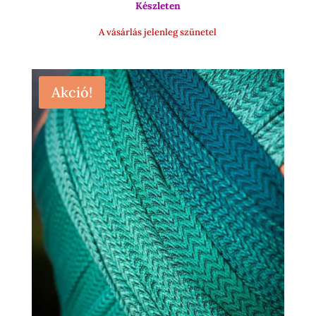
Készleten
15
500 Ft
A vásárlás jelenleg szünetel
Akció!