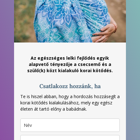
Az egészséges lelki fejlődés egyik
alapvető tényezője a csecsemő és a
szülő(k) közt kialakuló korai kötődés.
Csatlakozz hozzánk, ha
Te is hiszel abban, hogy a hordozás hozzásegít a
korai kötődés kialakulásához, mely egy egész
életen át tartó előny a babádnak.