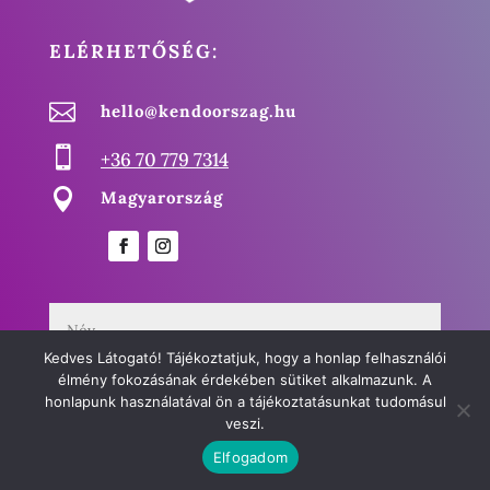
ELÉRHETŐSÉG:

hello@kendoorszag.hu

+36 70 779 7314

Magyarország
Kedves Látogató! Tájékoztatjuk, hogy a honlap felhasználói
élmény fokozásának érdekében sütiket alkalmazunk. A
honlapunk használatával ön a tájékoztatásunkat tudomásul
veszi.
Elfogadom