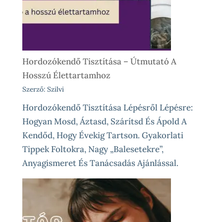
Különleges
Élethelyzetekre
Hordozókendő Tisztítása – Útmutató A
Hosszú Élettartamhoz
Szerző: Szilvi
Hordozókendő Tisztítása Lépésről Lépésre:
Hogyan Mosd, Áztasd, Szárítsd És Ápold A
Kendőd, Hogy Évekig Tartson. Gyakorlati
Tippek Foltokra, Nagy „balesetekre”,
Anyagismeret És Tanácsadás Ajánlással.