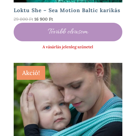
Loktu She – Sea Motion Baltic karikás
Original
Current
29 000
Ft
16 900
Ft
price
price
Tovább olvasom
was:
is:
29
16
000 Ft.
900 Ft.
A vásárlás jelenleg szünetel
Akció!