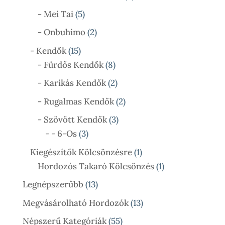
Termék
5
- Mei Tai
5
Termék
2
- Onbuhimo
2
Termék
15
- Kendők
15
Termék
8
- Fürdős Kendők
8
Termék
2
- Karikás Kendők
2
Termék
2
- Rugalmas Kendők
2
Termék
3
- Szövött Kendők
3
3
Termék
- - 6-Os
3
Termék
1
Kiegészítők Kölcsönzésre
1
Termék
1
Hordozós Takaró Kölcsönzés
1
Termék
13
Legnépszerűbb
13
Termék
13
Megvásárolható Hordozók
13
Termék
55
Népszerű Kategóriák
55