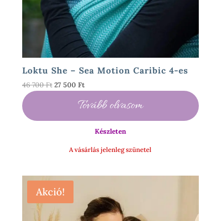
Loktu She – Sea Motion Caribic 4-es
Original
Current
46 700
Ft
27 500
Ft
price
price
Tovább olvasom
was:
is:
46
27
700 Ft.
500 Ft.
Készleten
A vásárlás jelenleg szünetel
Akció!