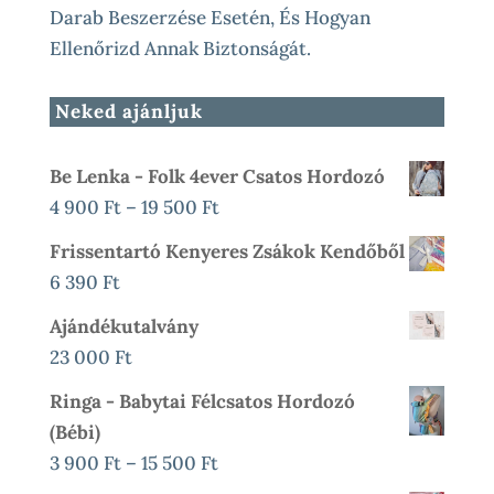
Darab Beszerzése Esetén, És Hogyan
Ellenőrizd Annak Biztonságát.
Neked ajánljuk
Be Lenka - Folk 4ever Csatos Hordozó
Ártartomány:
4 900
Ft
–
19 500
Ft
4
Frissentartó Kenyeres Zsákok Kendőből
900 Ft
6 390
Ft
-
Ajándékutalvány
19
23 000
Ft
500 Ft
Ringa - Babytai Félcsatos Hordozó
(bébi)
Ártartomány:
3 900
Ft
–
15 500
Ft
3