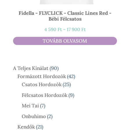
Fidella - FLYCLICK - Classic Lines Red -
Bébi Félcsatos
Ártartomány:
4 590
Ft
–
17 900
Ft
4
TOVÁBB OLVASOM
590 Ft
-
17
90
A Teljes Kínálat
90
900 Ft
Termék
42
Formázott Hordozók
42
25
Termék
Csatos Hordozók
25
Termék
9
Félcsatos Hordozók
9
Termék
7
Mei Tai
7
Termék
2
Onbuhimo
2
Termék
21
Kendők
21