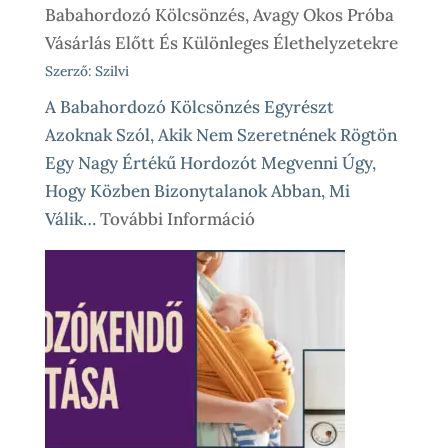
Babahordozó Kölcsönzés, Avagy Okos Próba
Vásárlás Előtt És Különleges Élethelyzetekre
Szerző: Szilvi
A Babahordozó Kölcsönzés Egyrészt
Azoknak Szól, Akik Nem Szeretnének Rögtön
Egy Nagy Értékű Hordozót Megvenni Úgy,
Hogy Közben Bizonytalanok Abban, Mi
:
Válik…
További Információ
Babahordozó
Kölcsönzés,
Avagy
Okos
Próba
Vásárlás
Előtt
És