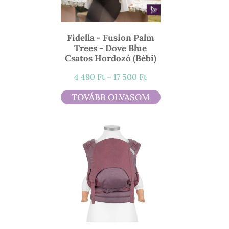
Fidella - Fusion Palm
Trees - Dove Blue
Csatos Hordozó (bébi)
Ártartomány:
4 490
Ft
–
17 500
Ft
4
TOVÁBB OLVASOM
490 Ft
-
17
500 Ft