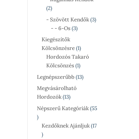
2
2
Termék
3
- Szövött Kendők
3
3
Termék
- - 6-Os
3
Termék
Kiegészítők
1
Kölcsönzésre
1
Termék
Hordozós Takaró
1
Kölcsönzés
1
Termék
13
Legnépszerűbb
13
Termék
Megvásárolható
13
Hordozók
13
Termék
Népszerű Kategóriák
55
55
Termék
Kezdőknek Ajánljuk
17
17