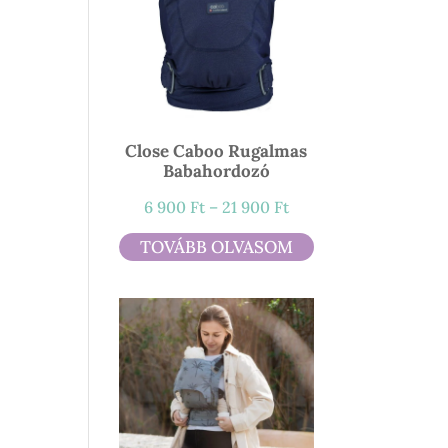
Close Caboo Rugalmas
Babahordozó
Ártartomány:
6 900
Ft
–
21 900
Ft
6
TOVÁBB OLVASOM
900 Ft
-
21
900 Ft