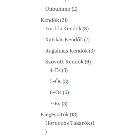
Termék
2
Onbuhimo
2
Termék
21
Kendők
21
Termék
8
Fürdős Kendők
8
Termék
7
Karikás Kendők
7
Termék
3
Rugalmas Kendők
3
Termék
6
Szövött Kendők
6
3
Termék
4-Es
3
Termék
3
5-Ös
3
Termék
6
6-Os
6
Termék
3
7-Es
3
Termék
13
Kiegészítők
13
Termék
Hordozós Takarók
1
1