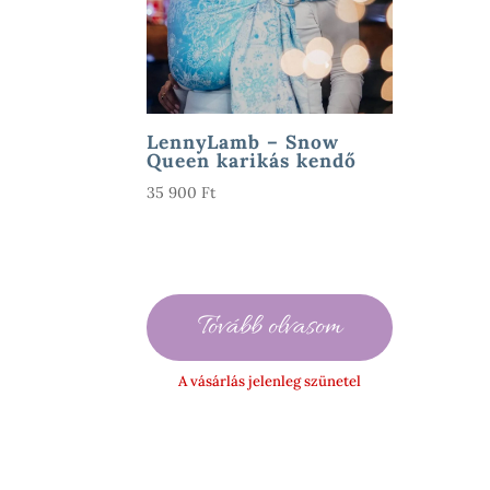
LennyLamb – Snow
Queen karikás kendő
35 900
Ft
Tovább olvasom
A vásárlás jelenleg szünetel