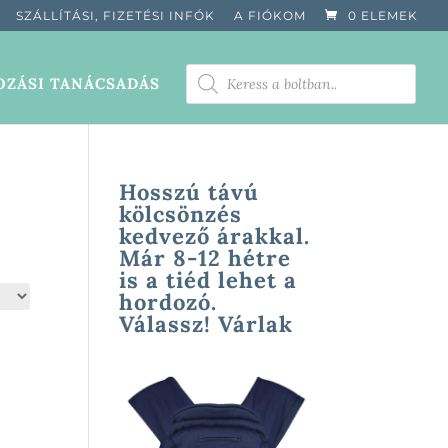
SZÁLLÍTÁSI, FIZETÉSI INFÓK
A FIÓKOM
0 ELEMEK
PRODUCTS
ZÁSI TANÁCSADÁS
SEARCH
Hosszú távú
kölcsönzés
kedvező árakkal.
Már 8-12 hétre
is a tiéd lehet a
hordozó.
Válassz! Várlak