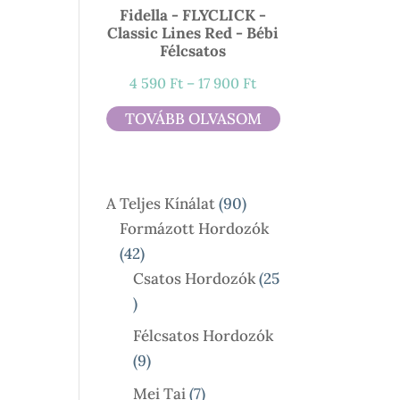
Fidella - FLYCLICK -
Classic Lines Red - Bébi
Félcsatos
Ártartomány:
4 590
Ft
–
17 900
Ft
4
TOVÁBB OLVASOM
590 Ft
-
17
90
A Teljes Kínálat
90
900 Ft
Termék
Formázott Hordozók
42
42
Termék
Csatos Hordozók
25
25
Termék
Félcsatos Hordozók
9
9
Termék
7
Mei Tai
7