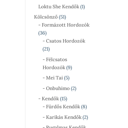
Termék
1
Loktu She Kendők
1
Termék
51
Kölcsönző
51
Termék
- Formázott Hordozók
36
36
Termék
- Csatos Hordozók
21
21
Termék
- Félcsatos
9
Hordozók
9
Termék
5
- Mei Tai
5
Termék
2
- Onbuhimo
2
Termék
15
- Kendők
15
Termék
8
- Fürdős Kendők
8
Termék
2
- Karikás Kendők
2
Termék
- Rugalmas Kendők