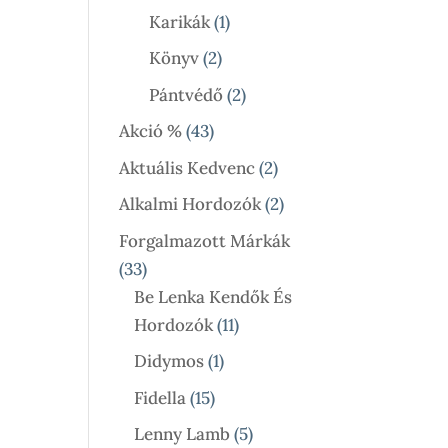
Termék
1
Karikák
1
Termék
2
Könyv
2
Termék
2
Pántvédő
2
Termék
43
Akció %
43
Termék
2
Aktuális Kedvenc
2
Termék
2
Alkalmi Hordozók
2
Termék
Forgalmazott Márkák
33
33
Termék
Be Lenka Kendők És
11
Hordozók
11
Termék
1
Didymos
1
Termék
15
Fidella
15
Termék
5
Lenny Lamb
5