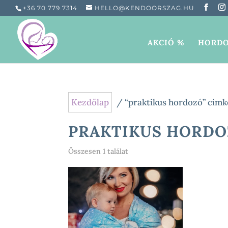
+36 70 779 7314
HELLO@KENDOORSZAG.HU
AKCIÓ %
HORDO
Kezdőlap
/ “praktikus hordozó” címk
PRAKTIKUS HORDO
Összesen 1 találat