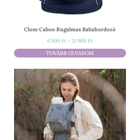
Close Caboo Rugalmas Babahordozó
Ártartomány:
6 900
Ft
–
21 900
Ft
6
TOVÁBB OLVASOM
900 Ft
-
21
900 Ft