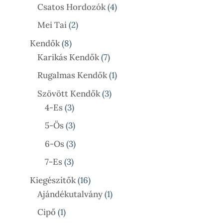
4
Termék
Csatos Hordozók
4
Termék
2
Mei Tai
2
Termék
8
Kendők
8
Termék
7
Karikás Kendők
7
Termék
1
Rugalmas Kendők
1
Termék
3
Szövött Kendők
3
3
Termék
4-Es
3
Termék
3
5-Ös
3
Termék
3
6-Os
3
Termék
3
7-Es
3
Termék
16
Kiegészítők
16
Termék
1
Ajándékutalvány
1
Termék
1
Cipő
1