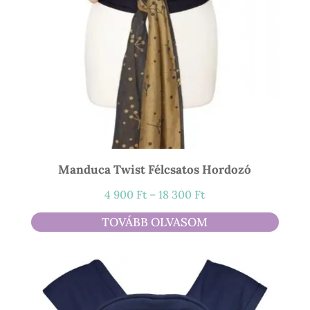
Manduca Twist Félcsatos Hordozó
Ártartomány:
4 900
Ft
–
18 300
Ft
4
TOVÁBB OLVASOM
900 Ft
-
18
300 Ft