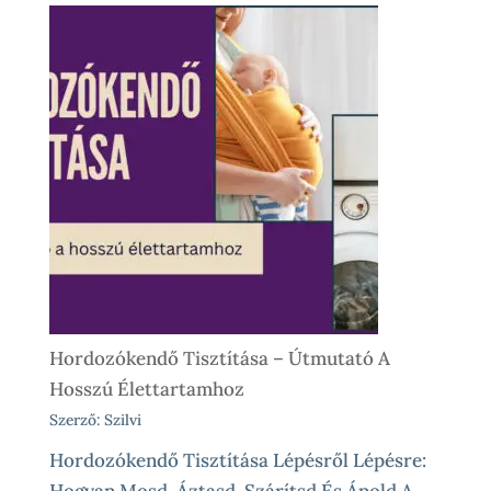
Babahordozó
Kölcsönzés,
Avagy
Okos
Próba
Vásárlás
Előtt
És
Különleges
Élethelyzetekre
Hordozókendő Tisztítása – Útmutató A
Hosszú Élettartamhoz
Szerző: Szilvi
Hordozókendő Tisztítása Lépésről Lépésre:
Hogyan Mosd, Áztasd, Szárítsd És Ápold A