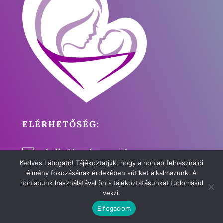
ELÉRHETŐSÉG:

hello@kendoorszag.hu
Kedves Látogató! Tájékoztatjuk, hogy a honlap felhasználói

+36 70 779 7314
élmény fokozásának érdekében sütiket alkalmazunk. A
honlapunk használatával ön a tájékoztatásunkat tudomásul

Magyarország
veszi.
Elfogadom