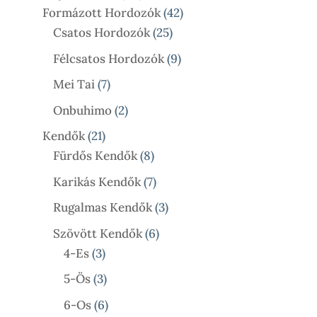
Termék
42
Formázott Hordozók
42
25
Termék
Csatos Hordozók
25
Termék
9
Félcsatos Hordozók
9
Termék
7
Mei Tai
7
Termék
2
Onbuhimo
2
Termék
21
Kendők
21
Termék
8
Fürdős Kendők
8
Termék
7
Karikás Kendők
7
Termék
3
Rugalmas Kendők
3
Termék
6
Szövött Kendők
6
3
Termék
4-Es
3
Termék
3
5-Ös
3
Termék
6
6-Os
6