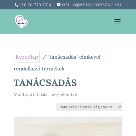
+36 70 779 7314
HELLO@KENDOORSZAG.HU
Kezdőlap
/ “tanácsadás” címkével
rendelkező termékek
TANÁCSADÁS
Sorted
Mind a(z) 5 találat megjelenítve
by
popularity