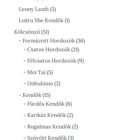
Termék
5
Lenny Lamb
5
Termék
1
Loktu She Kendők
1
Termék
51
Kölcsönző
51
Termék
36
- Formázott Hordozók
36
21
Termék
- Csatos Hordozók
21
Termék
9
- Félcsatos Hordozók
9
Termék
5
- Mei Tai
5
Termék
2
- Onbuhimo
2
Termék
15
- Kendők
15
Termék
8
- Fürdős Kendők
8
Termék
2
- Karikás Kendők
2
Termék
2
- Rugalmas Kendők
2
Termék
3
- Szövött Kendők
3