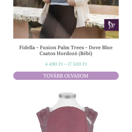
Fidella - Fusion Palm Trees - Dove Blue
Csatos Hordozó (bébi)
Ártartomány:
4 490
Ft
–
17 500
Ft
4
TOVÁBB OLVASOM
490 Ft
-
17
500 Ft