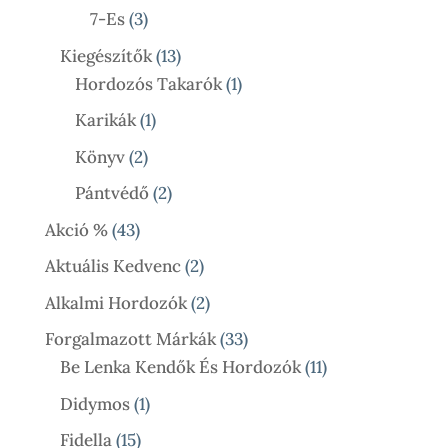
Termék
3
7-Es
3
Termék
13
Kiegészítők
13
Termék
1
Hordozós Takarók
1
Termék
1
Karikák
1
Termék
2
Könyv
2
Termék
2
Pántvédő
2
Termék
43
Akció %
43
Termék
2
Aktuális Kedvenc
2
Termék
2
Alkalmi Hordozók
2
Termék
33
Forgalmazott Márkák
33
Termék
11
Be Lenka Kendők És Hordozók
11
Termék
1
Didymos
1
Termék
15
Fidella
15