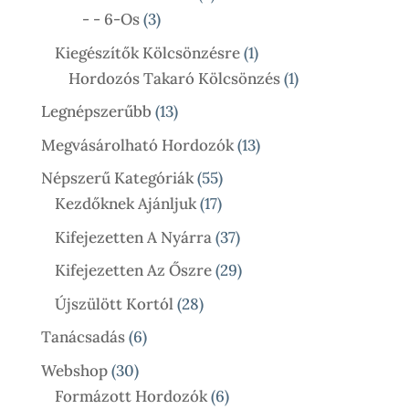
3
Termék
- - 6-Os
3
Termék
1
Kiegészítők Kölcsönzésre
1
Termék
1
Hordozós Takaró Kölcsönzés
1
Termék
13
Legnépszerűbb
13
Termék
13
Megvásárolható Hordozók
13
Termék
55
Népszerű Kategóriák
55
17
Termék
Kezdőknek Ajánljuk
17
Termék
37
Kifejezetten A Nyárra
37
Termék
29
Kifejezetten Az Őszre
29
Termék
28
Újszülött Kortól
28
Termék
6
Tanácsadás
6
Termék
30
Webshop
30
Termék
6
Formázott Hordozók
6