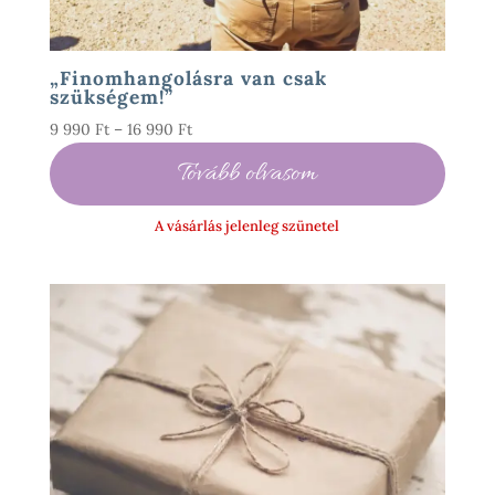
„Finomhangolásra van csak
szükségem!”
Ártartomány:
9 990
Ft
–
16 990
Ft
9
Tovább olvasom
990 Ft
-
A vásárlás jelenleg szünetel
16
990 Ft