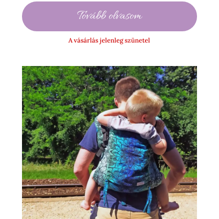
Tovább olvasom
A vásárlás jelenleg szünetel