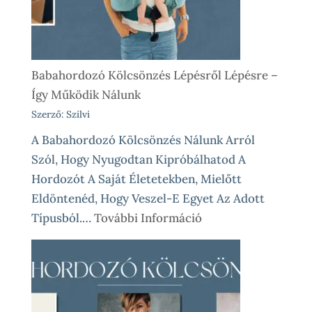
Babahordozó Kölcsönzés Lépésről Lépésre –
Így Működik Nálunk
Szerző: Szilvi
A Babahordozó Kölcsönzés Nálunk Arról
Szól, Hogy Nyugodtan Kipróbálhatod A
Hordozót A Saját Életetekben, Mielőtt
Eldöntenéd, Hogy Veszel-E Egyet Az Adott
:
Típusból.…
További Információ
Babahordozó
Kölcsönzés
Lépésről
Lépésre