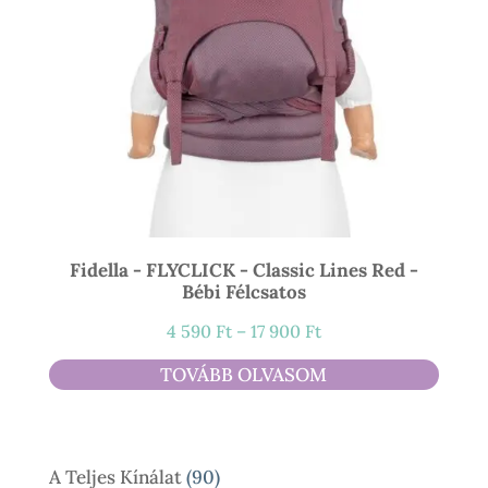
Fidella - FLYCLICK - Classic Lines Red -
Bébi Félcsatos
Ártartomány:
4 590
Ft
–
17 900
Ft
4
TOVÁBB OLVASOM
590 Ft
-
17
90
A Teljes Kínálat
90
900 Ft