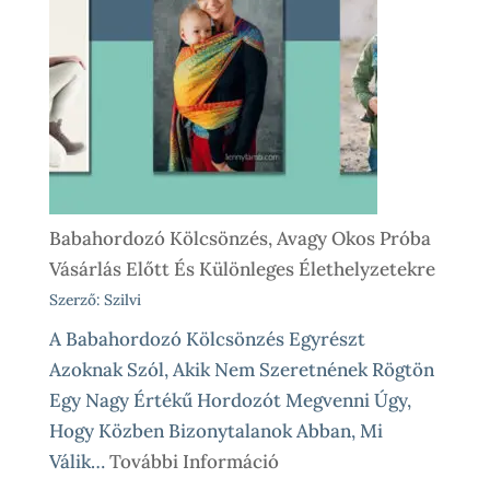
–
Így
Működik
Nálunk
Babahordozó Kölcsönzés, Avagy Okos Próba
Vásárlás Előtt És Különleges Élethelyzetekre
Szerző: Szilvi
A Babahordozó Kölcsönzés Egyrészt
Azoknak Szól, Akik Nem Szeretnének Rögtön
Egy Nagy Értékű Hordozót Megvenni Úgy,
Hogy Közben Bizonytalanok Abban, Mi
:
Válik…
További Információ