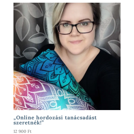
„Online hordozási tanácsadást
szeretnék!”
12 900
Ft