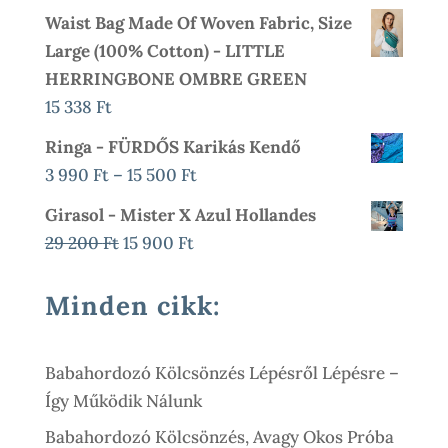
Waist Bag Made Of Woven Fabric, Size
Large (100% Cotton) - LITTLE
HERRINGBONE OMBRE GREEN
15 338
Ft
Ringa - FÜRDŐS Karikás Kendő
Ártartomány:
3 990
Ft
–
15 500
Ft
3
Girasol - Mister X Azul Hollandes
990 Ft
Original
Current
29 200
Ft
15 900
Ft
-
Price
Price
15
Was:
Is:
Minden cikk:
500 Ft
29
15
200 Ft.
900 Ft.
Babahordozó Kölcsönzés Lépésről Lépésre –
Így Működik Nálunk
Babahordozó Kölcsönzés, Avagy Okos Próba