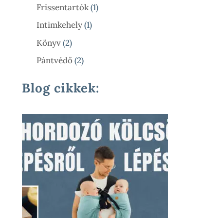
Termék
1
Frissentartók
1
Termék
1
Intimkehely
1
Termék
2
Könyv
2
Termék
2
Pántvédő
2
Termék
Blog cikkek: