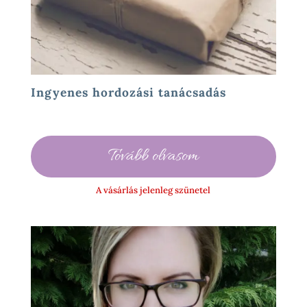
Ingyenes hordozási tanácsadás
Tovább olvasom
A vásárlás jelenleg szünetel