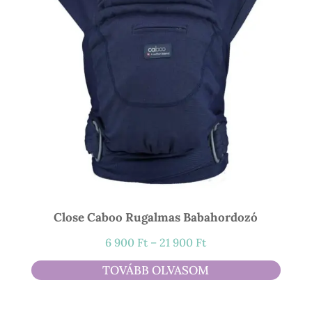
Close Caboo Rugalmas Babahordozó
Ártartomány:
6 900
Ft
–
21 900
Ft
6
TOVÁBB OLVASOM
900 Ft
-