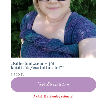
„Kölcsönöztem – jól
kötöttük/csatoltuk fel?”
3 500
Ft
Tovább olvasom
A vásárlás jelenleg szünetel