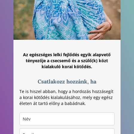
Az egészséges lelki fejlődés egyik alapvető
tényezője a csecsemő és a szülő(k) közt
kialakuló korai kötődés.
Csatlakozz hozzánk, ha
Te is hiszel abban, hogy a hordozás hozzásegít
a korai kötődés kialakulásához, mely egy egész
életen át tartó előny a babádnak.