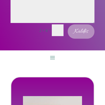
=
Küldés
2 + 6