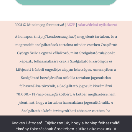
2021 © Minden jog fenntartva! |
ÁSZF
|
Adatvédelmi nyilatkozat
A honlapon (http://kendoorszag.hu/) megjelenő tartalom, és a
megrendelt szolgáltatások tartalma minden esetben Csaplárné
György Szilvia egyéni vállalkozó, mint Szolgáltató tulajdonát
képezik, felhasználására csak a Szolgáltató kizárólagos és
kifejezett írásbeli engedélye alapján lehetséges. Amennyiben a
Szolgáltató hozzájárulása nélkül a tartalom jogosulatlan
felhasználása történik, a Szolgáltató jogosult kiszámlázni
70.000,- Ft/nap összegű kötbért. A kötbér megfizetése nem
jelenti azt, hogy a tartalom használatára jogosulttá válik. A
Szolgáltató a kárát érvényesítheti abban az esetben, ha
jogosulatlan tartalomhasználat történik és ezzel a másik Fél
Kedves Látogató! Tájékoztatjuk, hogy a honlap felhasználói
részére kárt okoz.
élmény fokozásának érdekében sütiket alkalmazunk. A