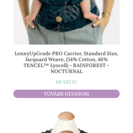
LennyUpGrade PRO Carrier, Standard Size,
Jacquard Weave, (54% Cotton, 46%
TENCEL™ Lyocell) - RAINFOREST -
NOCTURNAL
69 503
Ft
TOVÁBB OLVASOM