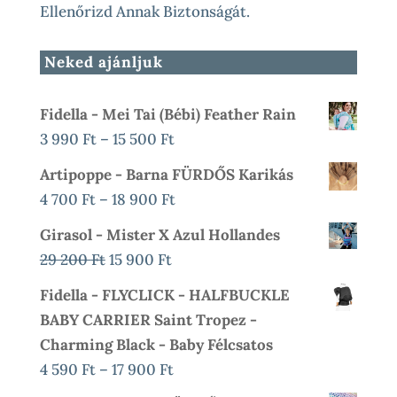
Ellenőrizd Annak Biztonságát.
Neked ajánljuk
Fidella - Mei Tai (bébi) Feather Rain
Ártartomány:
3 990
Ft
–
15 500
Ft
3
Artipoppe - Barna FÜRDŐS Karikás
990 Ft
Ártartomány:
4 700
Ft
–
18 900
Ft
-
4
Girasol - Mister X Azul Hollandes
15
700 Ft
Original
Current
29 200
Ft
15 900
Ft
500 Ft
-
Price
Price
Fidella - FLYCLICK - HALFBUCKLE
18
Was:
Is:
BABY CARRIER Saint Tropez -
900 Ft
29
15
Charming Black - Baby Félcsatos
200 Ft.
900 Ft.
Ártartomány:
4 590
Ft
–
17 900
Ft
4