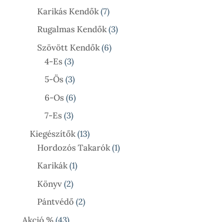
Termék
7
Karikás Kendők
7
Termék
3
Rugalmas Kendők
3
Termék
6
Szövött Kendők
6
3
Termék
4-Es
3
Termék
3
5-Ös
3
Termék
6
6-Os
6
Termék
3
7-Es
3
Termék
13
Kiegészítők
13
Termék
1
Hordozós Takarók
1
Termék
1
Karikák
1
Termék
2
Könyv
2
Termék
2
Pántvédő
2
Termék
43
Akció %
43