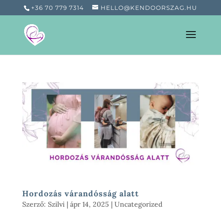
+36 70 779 7314
HELLO@KENDOORSZAG.HU
Hordozás várandósság alatt
Szerző:
Szilvi
|
ápr 14, 2025
|
Uncategorized