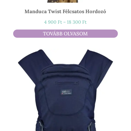
Manduca Twist Félcsatos Hordozó
Ártartomány:
4 900
Ft
–
18 300
Ft
4
TOVÁBB OLVASOM
900 Ft
-
18
300 Ft