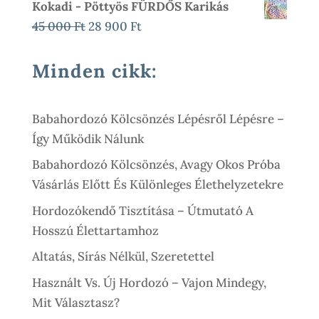
Kokadi - Pöttyös FÜRDŐS Karikás
590 Ft
Original
Current
45 000
Ft
28 900
Ft
-
Price
Price
17
Was:
Is:
Minden cikk:
900 Ft
45
28
000 Ft.
900 Ft.
Babahordozó Kölcsönzés Lépésről Lépésre –
Így Működik Nálunk
Babahordozó Kölcsönzés, Avagy Okos Próba
Vásárlás Előtt És Különleges Élethelyzetekre
Hordozókendő Tisztítása – Útmutató A
Hosszú Élettartamhoz
Altatás, Sírás Nélkül, Szeretettel
Használt Vs. Új Hordozó – Vajon Mindegy,
Mit Választasz?