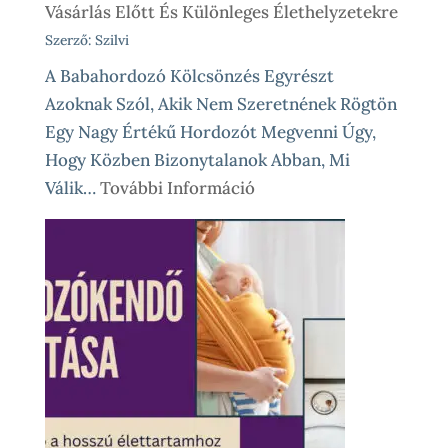
Vásárlás Előtt És Különleges Élethelyzetekre
Szerző: Szilvi
A Babahordozó Kölcsönzés Egyrészt
Azoknak Szól, Akik Nem Szeretnének Rögtön
Egy Nagy Értékű Hordozót Megvenni Úgy,
Hogy Közben Bizonytalanok Abban, Mi
:
Válik…
További Információ
Babahordozó
Kölcsönzés,
Avagy
Okos
Próba
Vásárlás
Előtt
És
Különleges