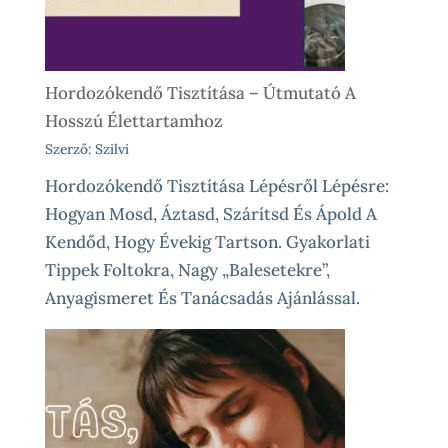
Élethelyzetekre
Hordozókendő Tisztítása – Útmutató A
Hosszú Élettartamhoz
Szerző: Szilvi
Hordozókendő Tisztítása Lépésről Lépésre:
Hogyan Mosd, Áztasd, Szárítsd És Ápold A
Kendőd, Hogy Évekig Tartson. Gyakorlati
Tippek Foltokra, Nagy „balesetekre”,
Anyagismeret És Tanácsadás Ajánlással.