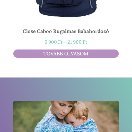
Close Caboo Rugalmas Babahordozó
Ártartomány:
6 900
Ft
–
21 900
Ft
6
TOVÁBB OLVASOM
900 Ft
-
21
900 Ft