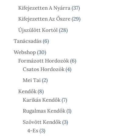
Termék
37
Kifejezetten A Nyárra
37
Termék
29
Kifejezetten Az Őszre
29
Termék
28
Újszülött Kortól
28
Termék
6
Tanácsadás
6
Termék
30
Webshop
30
Termék
6
Formázott Hordozók
6
4
Termék
Csatos Hordozók
4
Termék
2
Mei Tai
2
Termék
8
Kendők
8
Termék
7
Karikás Kendők
7
Termék
1
Rugalmas Kendők
1
Termék
3
Szövött Kendők
3
3
Termék
4-Es
3