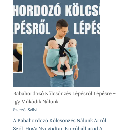
Babahordozó Kölcsönzés Lépésről Lépésre –
Így Működik Nálunk
Szerző: Szilvi
A Babahordozó Kölcsönzés Nálunk Arról
Szól, Hogy Nyugodtan Kipróbálhatod A