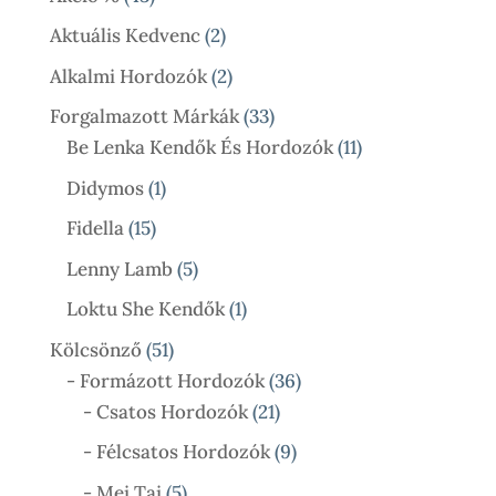
Termék
2
Aktuális Kedvenc
2
Termék
2
Alkalmi Hordozók
2
Termék
33
Forgalmazott Márkák
33
Termék
11
Be Lenka Kendők És Hordozók
11
Termék
1
Didymos
1
Termék
15
Fidella
15
Termék
5
Lenny Lamb
5
Termék
1
Loktu She Kendők
1
Termék
51
Kölcsönző
51
Termék
36
- Formázott Hordozók
36
21
Termék
- Csatos Hordozók
21
Termék
9
- Félcsatos Hordozók
9
Termék
5
- Mei Tai
5