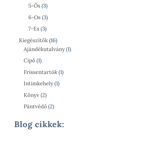
Termék
3
5-Ös
3
Termék
3
6-Os
3
Termék
3
7-Es
3
Termék
16
Kiegészítők
16
Termék
1
Ajándékutalvány
1
Termék
1
Cipő
1
Termék
1
Frissentartók
1
Termék
1
Intimkehely
1
Termék
2
Könyv
2
Termék
2
Pántvédő
2
Termék
Blog cikkek: