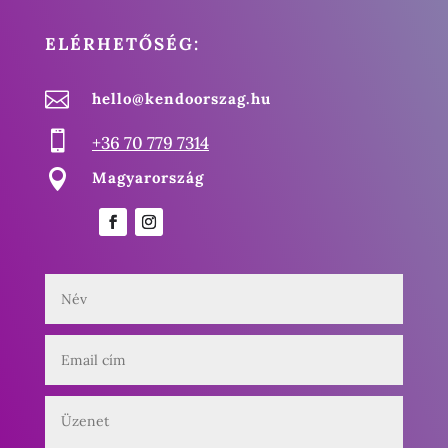
ELÉRHETŐSÉG:

hello@kendoorszag.hu

+36 70 779 7314

Magyarország