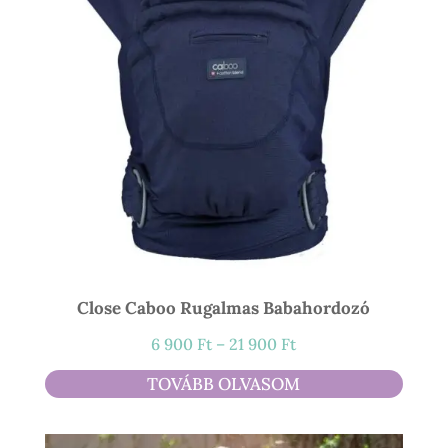
Close Caboo Rugalmas Babahordozó
Ártartomány:
6 900
Ft
–
21 900
Ft
6
TOVÁBB OLVASOM
900 Ft
-