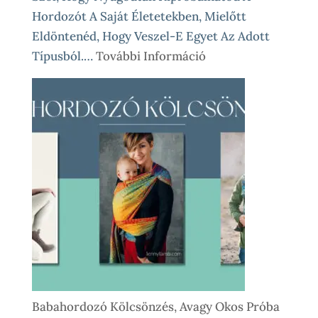
Hordozót A Saját Életetekben, Mielőtt
Eldöntenéd, Hogy Veszel-E Egyet Az Adott
:
Típusból.…
További Információ
Babahordozó
Kölcsönzés
Lépésről
Lépésre
–
Így
Működik
Nálunk
Babahordozó Kölcsönzés, Avagy Okos Próba