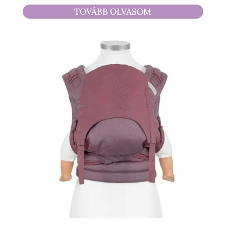
4
TOVÁBB OLVASOM
490 Ft
-
17
500 Ft