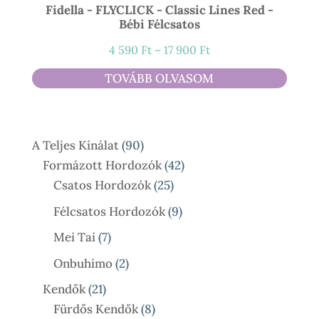
Fidella - FLYCLICK - Classic Lines Red -
Bébi Félcsatos
Ártartomány:
4 590
Ft
–
17 900
Ft
4
TOVÁBB OLVASOM
590 Ft
-
17
90
A Teljes Kínálat
90
900 Ft
Termék
42
Formázott Hordozók
42
25
Termék
Csatos Hordozók
25
Termék
9
Félcsatos Hordozók
9
Termék
7
Mei Tai
7
Termék
2
Onbuhimo
2
Termék
21
Kendők
21
Termék
8
Fürdős Kendők
8