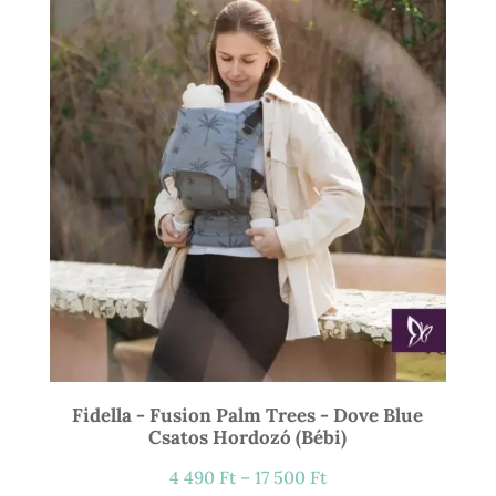
21
900 Ft
Fidella - Fusion Palm Trees - Dove Blue
Csatos Hordozó (bébi)
Ártartomány:
4 490
Ft
–
17 500
Ft