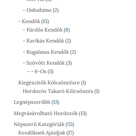
Termék
2
- Onbuhimo
2
Termék
15
- Kendők
15
Termék
8
- Fürdős Kendők
8
Termék
2
- Karikás Kendők
2
Termék
2
- Rugalmas Kendők
2
Termék
3
- Szövött Kendők
3
3
Termék
- - 6-Os
3
Termék
1
Kiegészítők Kölcsönzésre
1
Termék
1
Hordozós Takaró Kölcsönzés
1
Termék
13
Legnépszerűbb
13
Termék
13
Megvásárolható Hordozók
13
Termék
55
Népszerű Kategóriák
55
17
Termék
Kezdőknek Ajánljuk
17