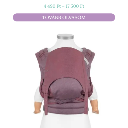
Ártartomány:
4 490
Ft
–
17 500
Ft
4
TOVÁBB OLVASOM
490 Ft
-
17
500 Ft