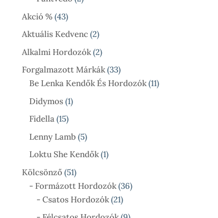
Termék
43
Akció %
43
Termék
2
Aktuális Kedvenc
2
Termék
2
Alkalmi Hordozók
2
Termék
33
Forgalmazott Márkák
33
Termék
11
Be Lenka Kendők És Hordozók
11
Termék
1
Didymos
1
Termék
15
Fidella
15
Termék
5
Lenny Lamb
5
Termék
1
Loktu She Kendők
1
Termék
51
Kölcsönző
51
Termék
36
- Formázott Hordozók
36
21
Termék
- Csatos Hordozók
21
Termék
9
- Félcsatos Hordozók
9