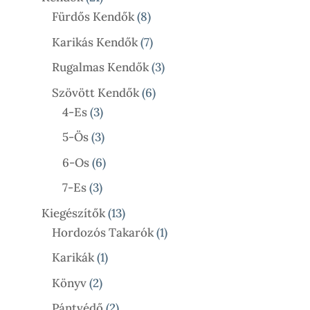
Termék
8
Fürdős Kendők
8
Termék
7
Karikás Kendők
7
Termék
3
Rugalmas Kendők
3
Termék
6
Szövött Kendők
6
3
Termék
4-Es
3
Termék
3
5-Ös
3
Termék
6
6-Os
6
Termék
3
7-Es
3
Termék
13
Kiegészítők
13
Termék
1
Hordozós Takarók
1
Termék
1
Karikák
1
Termék
2
Könyv
2
Termék
2
Pántvédő
2