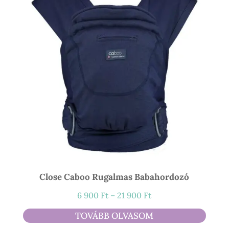
Close Caboo Rugalmas Babahordozó
Ártartomány:
6 900
Ft
–
21 900
Ft
6
TOVÁBB OLVASOM
900 Ft