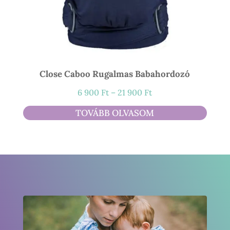
Close Caboo Rugalmas Babahordozó
Ártartomány:
6 900
Ft
–
21 900
Ft
6
TOVÁBB OLVASOM
900 Ft
-
21
900 Ft