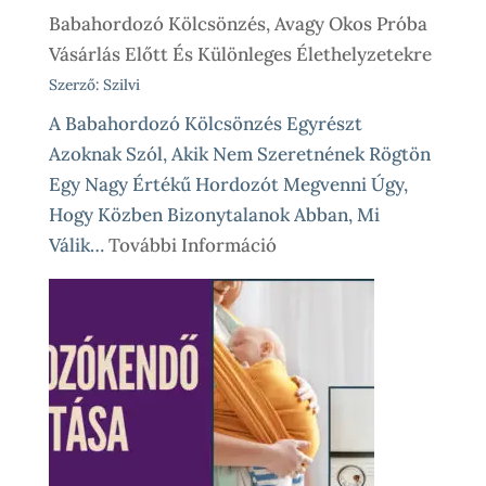
Babahordozó Kölcsönzés, Avagy Okos Próba
Vásárlás Előtt És Különleges Élethelyzetekre
Szerző: Szilvi
A Babahordozó Kölcsönzés Egyrészt
Azoknak Szól, Akik Nem Szeretnének Rögtön
Egy Nagy Értékű Hordozót Megvenni Úgy,
Hogy Közben Bizonytalanok Abban, Mi
:
Válik…
További Információ
Babahordozó
Kölcsönzés,
Avagy
Okos
Próba
Vásárlás
Előtt