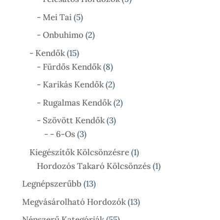
Termék
5
- Mei Tai
5
Termék
2
- Onbuhimo
2
Termék
15
- Kendők
15
Termék
8
- Fürdős Kendők
8
Termék
2
- Karikás Kendők
2
Termék
2
- Rugalmas Kendők
2
Termék
3
- Szövött Kendők
3
3
Termék
- - 6-Os
3
Termék
1
Kiegészítők Kölcsönzésre
1
Termék
1
Hordozós Takaró Kölcsönzés
1
Termék
13
Legnépszerűbb
13
Termék
13
Megvásárolható Hordozók
13
Termék
55
Népszerű Kategóriák
55