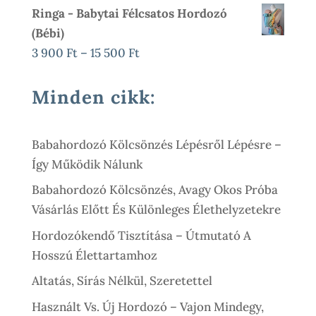
Price
Price
Ringa - Babytai Félcsatos Hordozó
Was:
Is:
(bébi)
22
15
Ártartomány:
3 900
Ft
–
15 500
Ft
000 Ft.
900 Ft.
3
900 Ft
Minden cikk:
-
15
Babahordozó Kölcsönzés Lépésről Lépésre –
500 Ft
Így Működik Nálunk
Babahordozó Kölcsönzés, Avagy Okos Próba
Vásárlás Előtt És Különleges Élethelyzetekre
Hordozókendő Tisztítása – Útmutató A
Hosszú Élettartamhoz
Altatás, Sírás Nélkül, Szeretettel
Használt Vs. Új Hordozó – Vajon Mindegy,