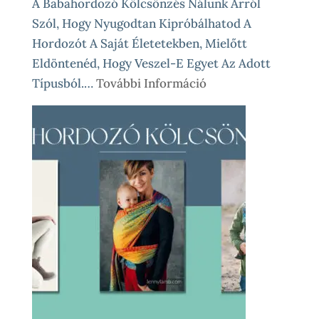
A Babahordozó Kölcsönzés Nálunk Arról
Szól, Hogy Nyugodtan Kipróbálhatod A
Hordozót A Saját Életetekben, Mielőtt
Eldöntenéd, Hogy Veszel-E Egyet Az Adott
:
Típusból.…
További Információ
Babahordozó
Kölcsönzés
Lépésről
Lépésre
–
Így
Működik
Nálunk