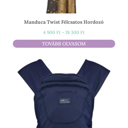
Manduca Twist Félcsatos Hordozó
Ártartomány:
4 900
Ft
–
18 300
Ft
4
TOVÁBB OLVASOM
900 Ft
-
18
300 Ft