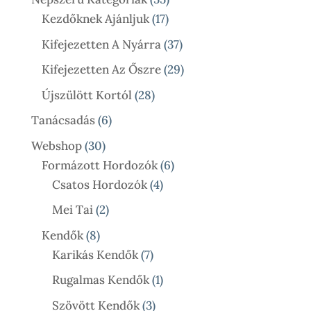
17
Termék
Kezdőknek Ajánljuk
17
Termék
37
Kifejezetten A Nyárra
37
Termék
29
Kifejezetten Az Őszre
29
Termék
28
Újszülött Kortól
28
Termék
6
Tanácsadás
6
Termék
30
Webshop
30
Termék
6
Formázott Hordozók
6
4
Termék
Csatos Hordozók
4
Termék
2
Mei Tai
2
Termék
8
Kendők
8
Termék
7
Karikás Kendők
7
Termék
1
Rugalmas Kendők
1
Termék
3
Szövött Kendők
3