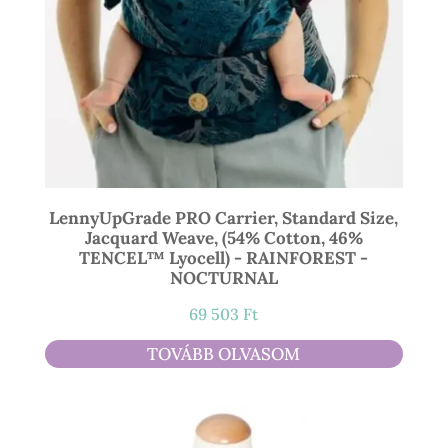
LennyUpGrade PRO Carrier, Standard Size,
Jacquard Weave, (54% Cotton, 46%
TENCEL™ Lyocell) - RAINFOREST -
NOCTURNAL
69 503
Ft
TOVÁBB OLVASOM