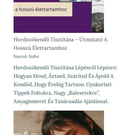
És
Különleges
Élethelyzetekre
Hordozókendő Tisztítása – Útmutató A
Hosszú Élettartamhoz
Szerző: Szilvi
Hordozókendő Tisztítása Lépésről Lépésre:
Hogyan Mosd, Áztasd, Szárítsd És Ápold A
Kendőd, Hogy Évekig Tartson. Gyakorlati
Tippek Foltokra, Nagy „balesetekre”,
Anyagismeret És Tanácsadás Ajánlással.