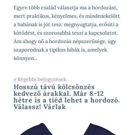
Egyre több család választja ma a hordozást,
mert praktikus, kényelmes, és mindenekelőtt
a babának is jót tesz: megnyugtatja, erősíti a
kötődést, és szorosabbá teszi a kapcsolatot.
Ám ahogy nő a hordozás népszerűsége, úgy
szaporodnak a tipikus hibák is, amelyek
könnyen...
« Régebbi bejegyzések
Hosszú távú kölcsönzés
kedvező árakkal. Már 8-12
hétre is a tiéd lehet a hordozó.
Válassz! Várlak