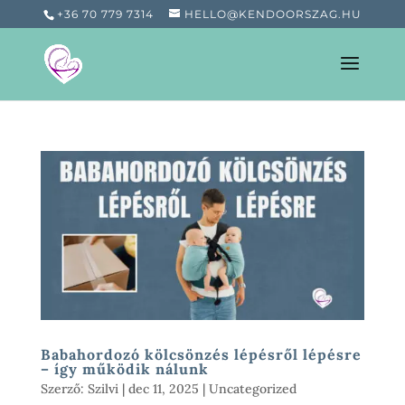
+36 70 779 7314
HELLO@KENDOORSZAG.HU
Babahordozó kölcsönzés lépésről lépésre
– így működik nálunk
Szerző:
Szilvi
|
dec 11, 2025
|
Uncategorized