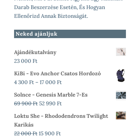
Darab Beszerzése Esetén, És Hogyan
Ellenőrizd Annak Biztonságát.
Neked ajánljuk
Ajándékutalvány
23 000
Ft
KiBi - Evo Anchor Csatos Hordozó
Ártartomány:
4 300
Ft
–
17 000
Ft
4
Solnce - Genesis Marble 7-Es
300 Ft
Original
Current
69 900
Ft
52 990
Ft
-
Price
Price
Loktu She - Rhododendrons Twilight
17
Was:
Is:
Karikás
000 Ft
69
52
Original
Current
22 000
Ft
15 900
Ft
900 Ft.
990 Ft.