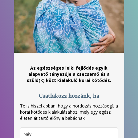
Az egészséges lelki fejlődés egyik
alapvető tényezője a csecsemő és a
szülő(k) közt kialakuló korai kötődés.
Csatlakozz hozzánk, ha
Te is hiszel abban, hogy a hordozás hozzásegít a
korai kötődés kialakulásához, mely egy egész
életen át tartó előny a babádnak.