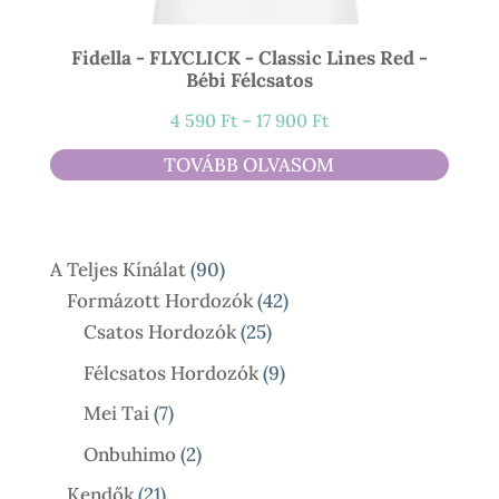
Fidella - FLYCLICK - Classic Lines Red -
Bébi Félcsatos
Ártartomány:
4 590
Ft
–
17 900
Ft
4
TOVÁBB OLVASOM
590 Ft
-
17
90
A Teljes Kínálat
90
900 Ft
Termék
42
Formázott Hordozók
42
25
Termék
Csatos Hordozók
25
Termék
9
Félcsatos Hordozók
9
Termék
7
Mei Tai
7
Termék
2
Onbuhimo
2
Termék
21
Kendők
21