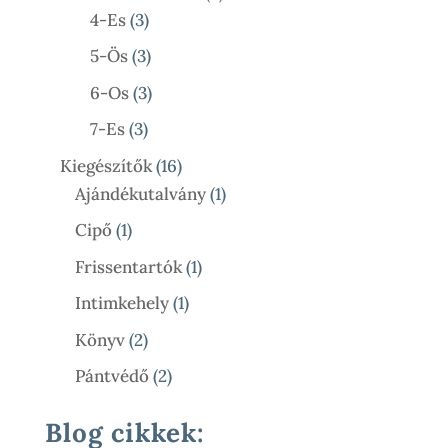
3
Termék
4-Es
3
Termék
3
5-Ös
3
Termék
3
6-Os
3
Termék
3
7-Es
3
Termék
16
Kiegészítők
16
Termék
1
Ajándékutalvány
1
Termék
1
Cipő
1
Termék
1
Frissentartók
1
Termék
1
Intimkehely
1
Termék
2
Könyv
2
Termék
2
Pántvédő
2
Termék
Blog cikkek: