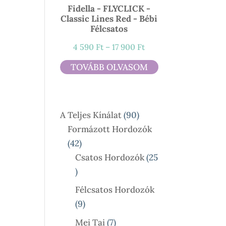
Fidella - FLYCLICK -
Classic Lines Red - Bébi
Félcsatos
Ártartomány:
4 590
Ft
–
17 900
Ft
4
TOVÁBB OLVASOM
590 Ft
-
17
90
A Teljes Kínálat
90
900 Ft
Termék
Formázott Hordozók
42
42
Termék
Csatos Hordozók
25
25
Termék
Félcsatos Hordozók
9
9
Termék
7
Mei Tai
7