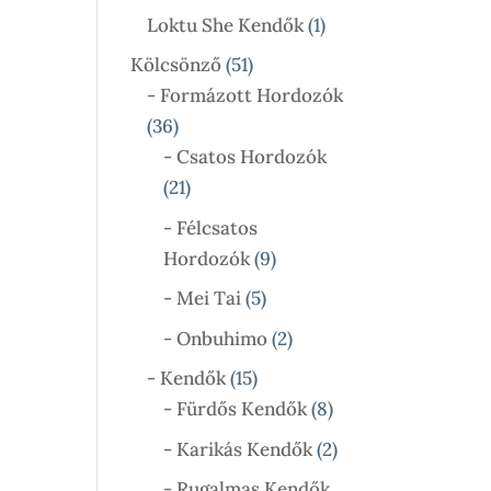
Termék
1
Loktu She Kendők
1
Termék
51
Kölcsönző
51
Termék
- Formázott Hordozók
36
36
Termék
- Csatos Hordozók
21
21
Termék
- Félcsatos
9
Hordozók
9
Termék
5
- Mei Tai
5
Termék
2
- Onbuhimo
2
Termék
15
- Kendők
15
Termék
8
- Fürdős Kendők
8
Termék
2
- Karikás Kendők
2
Termék
- Rugalmas Kendők