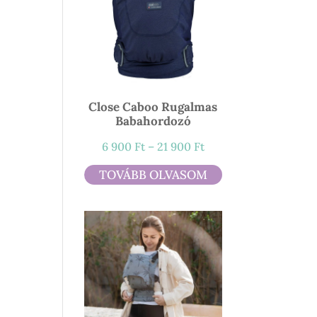
Close Caboo Rugalmas
Babahordozó
Ártartomány:
6 900
Ft
–
21 900
Ft
6
TOVÁBB OLVASOM
900 Ft
-
21
900 Ft