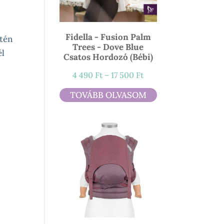
Fidella - Fusion Palm
etén
Trees - Dove Blue
él
Csatos Hordozó (bébi)
Ártartomány:
4 490
Ft
–
17 500
Ft
4
TOVÁBB OLVASOM
490 Ft
-
17
500 Ft