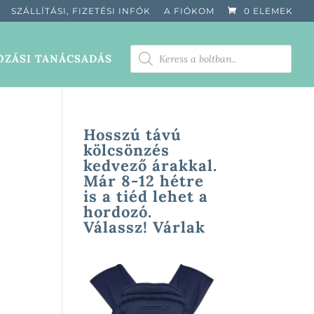
SZÁLLÍTÁSI, FIZETÉSI INFÓK
A FIÓKOM
0 ELEMEK
PRODUCTS
ZÁSI TANÁCSADÁS
SEARCH
Hosszú távú
kölcsönzés
kedvező árakkal.
Már 8-12 hétre
is a tiéd lehet a
hordozó.
Válassz! Várlak