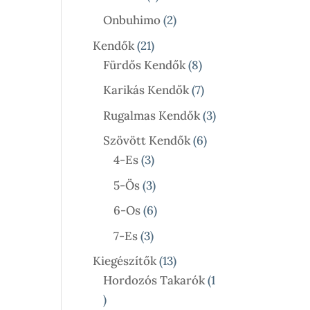
Termék
2
Onbuhimo
2
Termék
21
Kendők
21
Termék
8
Fürdős Kendők
8
Termék
7
Karikás Kendők
7
Termék
3
Rugalmas Kendők
3
Termék
6
Szövött Kendők
6
3
Termék
4-Es
3
Termék
3
5-Ös
3
Termék
6
6-Os
6
Termék
3
7-Es
3
Termék
13
Kiegészítők
13
Termék
Hordozós Takarók
1
1