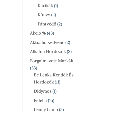
Termék
1
Karikák
1
Termék
2
Könyv
2
Termék
2
Pántvédő
2
Termék
43
Akció %
43
Termék
2
Aktuális Kedvenc
2
Termék
2
Alkalmi Hordozók
2
Termék
Forgalmazott Márkák
33
33
Termék
Be Lenka Kendők És
11
Hordozók
11
Termék
1
Didymos
1
Termék
15
Fidella
15
Termék
5
Lenny Lamb
5