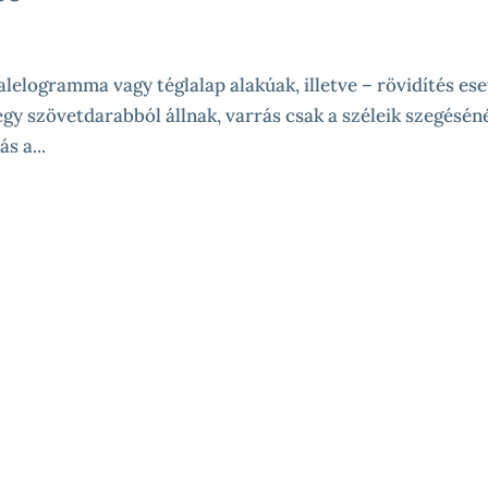
elogramma vagy téglalap alakúak, illetve – rövidítés es
egy szövetdarabból állnak, varrás csak a széleik szegésén
s a...