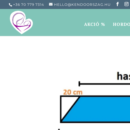
+36 70 779 7314
HELLO@KENDOORSZAG.HU
AKCIÓ %
HORDO