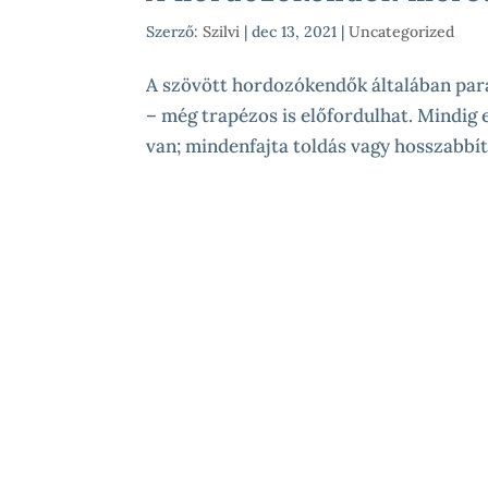
Szerző:
Szilvi
|
dec 13, 2021
|
Uncategorized
A szövött hordozókendők általában paral
– még trapézos is előfordulhat. Mindig 
van; mindenfajta toldás vagy hosszabbítá