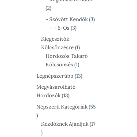
2
2
Termék
3
- Szövött Kendők
3
3
Termék
- - 6-Os
3
Termék
Kiegészítők
1
Kölcsönzésre
1
Termék
Hordozós Takaró
1
Kölcsönzés
1
Termék
13
Legnépszerűbb
13
Termék
Megvásárolható
13
Hordozók
13
Termék
Népszerű Kategóriák
55
55
Termék
Kezdőknek Ajánljuk
17
17