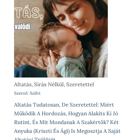
Altatás, Sírás Nélkül, Szeretettel
Szerző: Szilvi
Altatás Tudatosan, De Szeretettel: Miért
Működik A Hordozás, Hogyan Alakíts Ki Jó
Rutint, És Mit Mondanak A Szakértők? Két
Anyuka (Kriszti És Ági) Is Megosztja A Saját
Altatási Trükkjét.