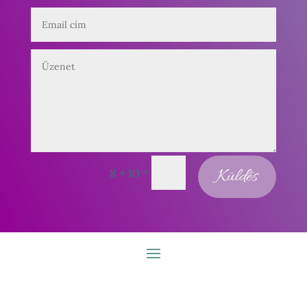
=
Küldés
8 + 10