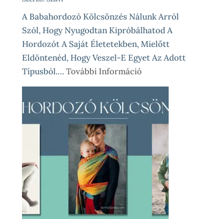
A Babahordozó Kölcsönzés Nálunk Arról
Szól, Hogy Nyugodtan Kipróbálhatod A
Hordozót A Saját Életetekben, Mielőtt
Eldöntenéd, Hogy Veszel-E Egyet Az Adott
:
Típusból.…
További Információ
Babahordozó
Kölcsönzés
Lépésről
Lépésre
–
Így
Működik
Nálunk