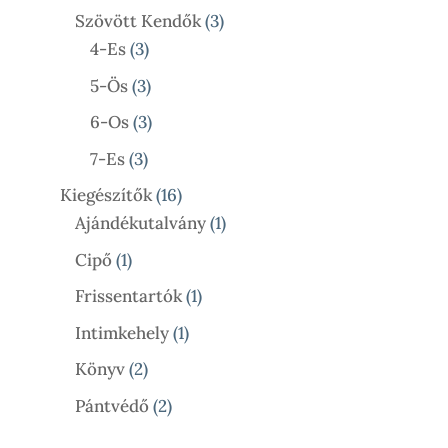
Termék
3
Szövött Kendők
3
3
Termék
4-Es
3
Termék
3
5-Ös
3
Termék
3
6-Os
3
Termék
3
7-Es
3
Termék
16
Kiegészítők
16
Termék
1
Ajándékutalvány
1
Termék
1
Cipő
1
Termék
1
Frissentartók
1
Termék
1
Intimkehely
1
Termék
2
Könyv
2
Termék
2
Pántvédő
2
Termék