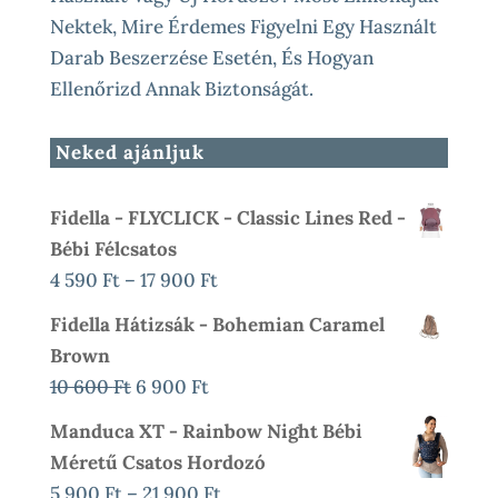
Nektek, Mire Érdemes Figyelni Egy Használt
Darab Beszerzése Esetén, És Hogyan
Ellenőrizd Annak Biztonságát.
Neked ajánljuk
Fidella - FLYCLICK - Classic Lines Red -
Bébi Félcsatos
Ártartomány:
4 590
Ft
–
17 900
Ft
4
Fidella Hátizsák - Bohemian Caramel
590 Ft
Brown
-
Original
Current
10 600
Ft
6 900
Ft
17
Price
Price
Manduca XT - Rainbow Night Bébi
900 Ft
Was:
Is:
Méretű Csatos Hordozó
10
6
Ártartomány:
5 900
Ft
–
21 900
Ft