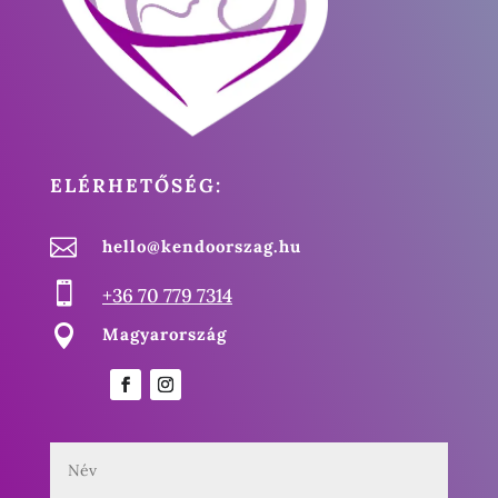
ELÉRHETŐSÉG:

hello@kendoorszag.hu

+36 70 779 7314

Magyarország