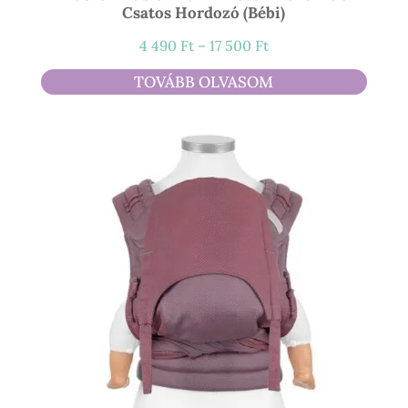
Csatos Hordozó (bébi)
Ártartomány:
4 490
Ft
–
17 500
Ft
4
TOVÁBB OLVASOM
490 Ft
-
17
500 Ft