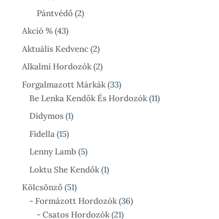
Termék
2
Pántvédő
2
Termék
43
Akció %
43
Termék
2
Aktuális Kedvenc
2
Termék
2
Alkalmi Hordozók
2
Termék
33
Forgalmazott Márkák
33
Termék
11
Be Lenka Kendők És Hordozók
11
Termék
1
Didymos
1
Termék
15
Fidella
15
Termék
5
Lenny Lamb
5
Termék
1
Loktu She Kendők
1
Termék
51
Kölcsönző
51
Termék
36
- Formázott Hordozók
36
21
Termék
- Csatos Hordozók
21