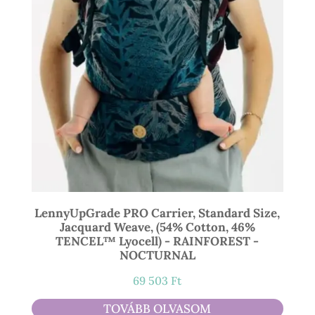
LennyUpGrade PRO Carrier, Standard Size,
Jacquard Weave, (54% Cotton, 46%
TENCEL™ Lyocell) - RAINFOREST -
NOCTURNAL
69 503
Ft
TOVÁBB OLVASOM