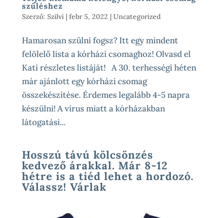
szüléshez
Szerző:
Szilvi
|
febr 5, 2022
|
Uncategorized
Hamarosan szülni fogsz? Itt egy mindent
felölelő lista a kórházi csomaghoz! Olvasd el
Kati részletes listáját! A 30. terhességi héten
már ajánlott egy kórházi csomag
összekészítése. Érdemes legalább 4-5 napra
készülni! A vírus miatt a kórházakban
látogatási...
Hosszú távú kölcsönzés
kedvező árakkal. Már 8-12
hétre is a tiéd lehet a hordozó.
Válassz! Várlak