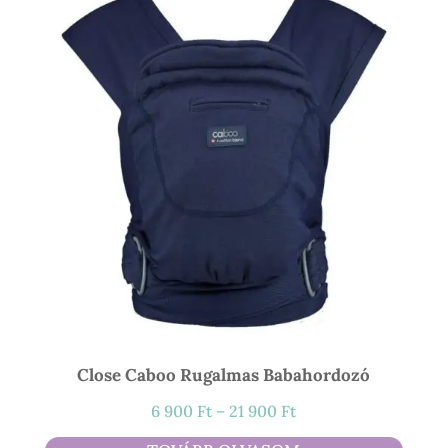
Close Caboo Rugalmas Babahordozó
Ártartomány:
6 900
Ft
–
21 900
Ft
6