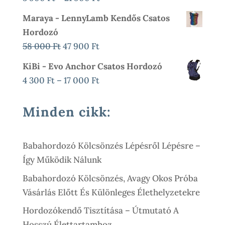
600 Ft.
900 Ft.
5
Maraya - LennyLamb Kendős Csatos
900 Ft
Hordozó
-
Original
Current
58 000
Ft
47 900
Ft
21
Price
Price
KiBi - Evo Anchor Csatos Hordozó
900 Ft
Was:
Is:
Ártartomány:
4 300
Ft
–
17 000
Ft
58
47
4
000 Ft.
900 Ft.
300 Ft
Minden cikk:
-
17
Babahordozó Kölcsönzés Lépésről Lépésre –
000 Ft
Így Működik Nálunk
Babahordozó Kölcsönzés, Avagy Okos Próba
Vásárlás Előtt És Különleges Élethelyzetekre
Hordozókendő Tisztítása – Útmutató A
Hosszú Élettartamhoz