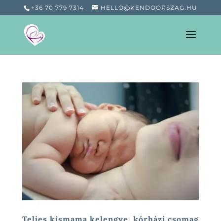
+36 70 779 7314
HELLO@KENDOORSZAG.HU
Teljes kismama kelengye, kórházi csomag