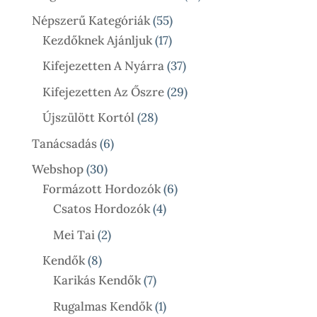
Termék
55
Népszerű Kategóriák
55
17
Termék
Kezdőknek Ajánljuk
17
Termék
37
Kifejezetten A Nyárra
37
Termék
29
Kifejezetten Az Őszre
29
Termék
28
Újszülött Kortól
28
Termék
6
Tanácsadás
6
Termék
30
Webshop
30
Termék
6
Formázott Hordozók
6
4
Termék
Csatos Hordozók
4
Termék
2
Mei Tai
2
Termék
8
Kendők
8
Termék
7
Karikás Kendők
7
Termék
1
Rugalmas Kendők
1