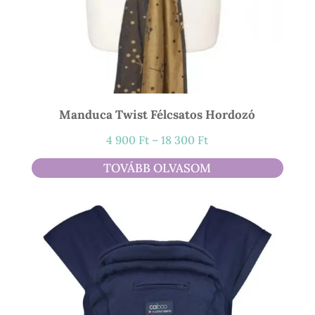
Manduca Twist Félcsatos Hordozó
Ártartomány:
4 900
Ft
–
18 300
Ft
4
TOVÁBB OLVASOM
900 Ft
-
18
300 Ft