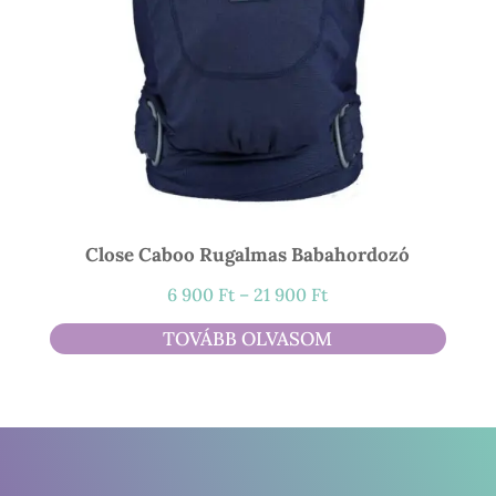
Close Caboo Rugalmas Babahordozó
Ártartomány:
6 900
Ft
–
21 900
Ft
6
TOVÁBB OLVASOM
900 Ft
-
21
900 Ft