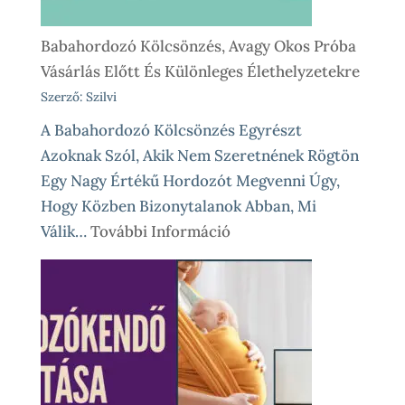
Babahordozó Kölcsönzés, Avagy Okos Próba
Vásárlás Előtt És Különleges Élethelyzetekre
Szerző: Szilvi
A Babahordozó Kölcsönzés Egyrészt
Azoknak Szól, Akik Nem Szeretnének Rögtön
Egy Nagy Értékű Hordozót Megvenni Úgy,
Hogy Közben Bizonytalanok Abban, Mi
:
Válik…
További Információ
Babahordozó
Kölcsönzés,
Avagy
Okos
Próba
Vásárlás