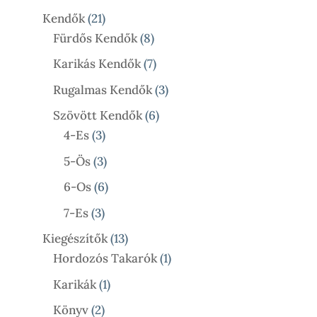
Termék
21
Kendők
21
Termék
8
Fürdős Kendők
8
Termék
7
Karikás Kendők
7
Termék
3
Rugalmas Kendők
3
Termék
6
Szövött Kendők
6
3
Termék
4-Es
3
Termék
3
5-Ös
3
Termék
6
6-Os
6
Termék
3
7-Es
3
Termék
13
Kiegészítők
13
Termék
1
Hordozós Takarók
1
Termék
1
Karikák
1
Termék
2
Könyv
2