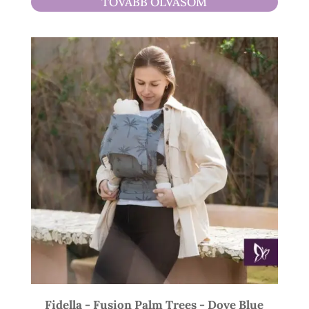
TOVÁBB OLVASOM
900 Ft
-
21
900 Ft
Fidella - Fusion Palm Trees - Dove Blue