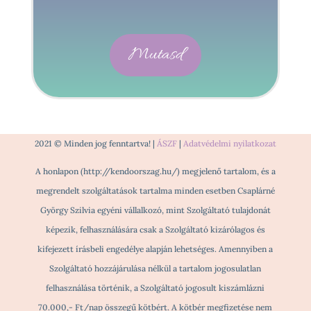
Mutasd
2021 © Minden jog fenntartva! |
ÁSZF
|
Adatvédelmi nyilatkozat
A honlapon (http://kendoorszag.hu/) megjelenő tartalom, és a
megrendelt szolgáltatások tartalma minden esetben Csaplárné
György Szilvia egyéni vállalkozó, mint Szolgáltató tulajdonát
képezik, felhasználására csak a Szolgáltató kizárólagos és
kifejezett írásbeli engedélye alapján lehetséges. Amennyiben a
Szolgáltató hozzájárulása nélkül a tartalom jogosulatlan
felhasználása történik, a Szolgáltató jogosult kiszámlázni
70.000,- Ft/nap összegű kötbért. A kötbér megfizetése nem