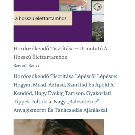
Előtt
És
Különleges
Élethelyzetekre
Hordozókendő Tisztítása – Útmutató A
Hosszú Élettartamhoz
Szerző: Szilvi
Hordozókendő Tisztítása Lépésről Lépésre:
Hogyan Mosd, Áztasd, Szárítsd És Ápold A
Kendőd, Hogy Évekig Tartson. Gyakorlati
Tippek Foltokra, Nagy „balesetekre”,
Anyagismeret És Tanácsadás Ajánlással.