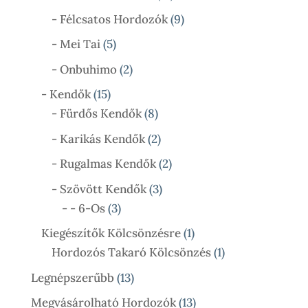
Termék
9
- Félcsatos Hordozók
9
Termék
5
- Mei Tai
5
Termék
2
- Onbuhimo
2
Termék
15
- Kendők
15
Termék
8
- Fürdős Kendők
8
Termék
2
- Karikás Kendők
2
Termék
2
- Rugalmas Kendők
2
Termék
3
- Szövött Kendők
3
3
Termék
- - 6-Os
3
Termék
1
Kiegészítők Kölcsönzésre
1
Termék
1
Hordozós Takaró Kölcsönzés
1
Termék
13
Legnépszerűbb
13
Termék
13
Megvásárolható Hordozók
13