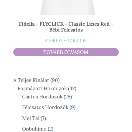
Fidella - FLYCLICK - Classic Lines Red -
Bébi Félcsatos
Ártartomány:
4 590
Ft
–
17 900
Ft
4
TOVÁBB OLVASOM
590 Ft
-
17
90
A Teljes Kínálat
90
900 Ft
Termék
42
Formázott Hordozók
42
25
Termék
Csatos Hordozók
25
Termék
9
Félcsatos Hordozók
9
Termék
7
Mei Tai
7
Termék
2
Onbuhimo
2