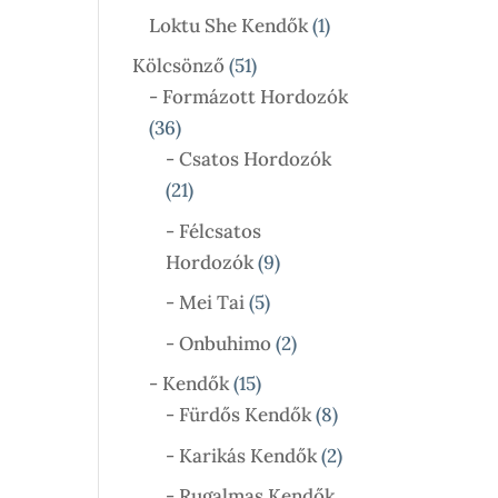
Termék
1
Loktu She Kendők
1
Termék
51
Kölcsönző
51
Termék
- Formázott Hordozók
36
36
Termék
- Csatos Hordozók
21
21
Termék
- Félcsatos
9
Hordozók
9
Termék
5
- Mei Tai
5
Termék
2
- Onbuhimo
2
Termék
15
- Kendők
15
Termék
8
- Fürdős Kendők
8
Termék
2
- Karikás Kendők
2
Termék
- Rugalmas Kendők