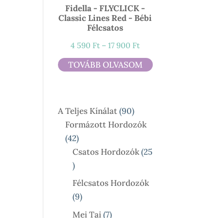
Fidella - FLYCLICK -
Classic Lines Red - Bébi
Félcsatos
Ártartomány:
4 590
Ft
–
17 900
Ft
4
TOVÁBB OLVASOM
590 Ft
-
17
90
A Teljes Kínálat
90
900 Ft
Termék
Formázott Hordozók
42
42
Termék
Csatos Hordozók
25
25
Termék
Félcsatos Hordozók
9
9
Termék
7
Mei Tai
7