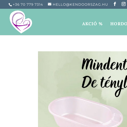
+36 70 779 7314
HELLO@KENDOORSZAG.HU
AKCIÓ %
HORDO