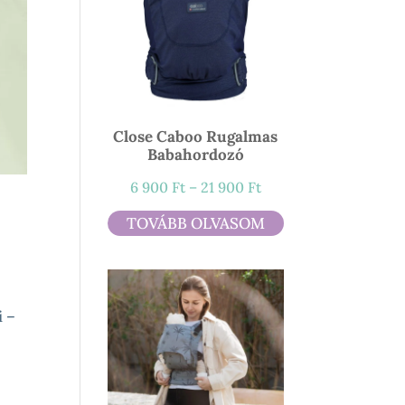
Close Caboo Rugalmas
Babahordozó
Ártartomány:
6 900
Ft
–
21 900
Ft
6
TOVÁBB OLVASOM
900 Ft
-
21
900 Ft
i –