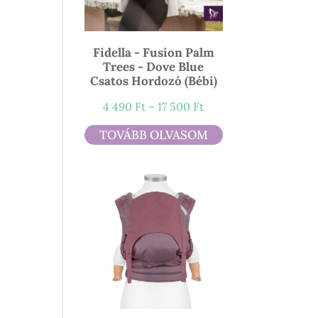
Fidella - Fusion Palm
Trees - Dove Blue
Csatos Hordozó (bébi)
Ártartomány:
4 490
Ft
–
17 500
Ft
4
TOVÁBB OLVASOM
490 Ft
-
17
500 Ft