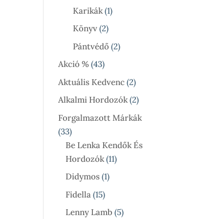
Termék
1
Karikák
1
Termék
2
Könyv
2
Termék
2
Pántvédő
2
Termék
43
Akció %
43
Termék
2
Aktuális Kedvenc
2
Termék
2
Alkalmi Hordozók
2
Termék
Forgalmazott Márkák
33
33
Termék
Be Lenka Kendők És
11
Hordozók
11
Termék
1
Didymos
1
Termék
15
Fidella
15
Termék
5
Lenny Lamb
5