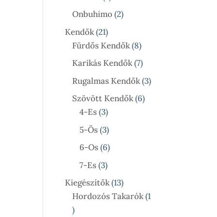
Termék
2
Onbuhimo
2
Termék
21
Kendők
21
Termék
8
Fürdős Kendők
8
Termék
7
Karikás Kendők
7
Termék
3
Rugalmas Kendők
3
Termék
6
Szövött Kendők
6
3
Termék
4-Es
3
Termék
3
5-Ös
3
Termék
6
6-Os
6
Termék
3
7-Es
3
Termék
13
Kiegészítők
13
Termék
Hordozós Takarók
1
1