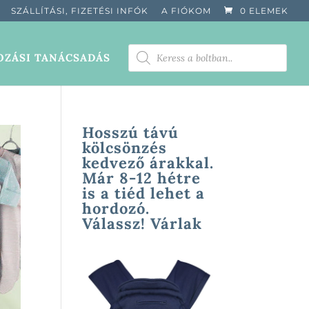
SZÁLLÍTÁSI, FIZETÉSI INFÓK
A FIÓKOM
0 ELEMEK
PRODUCTS
ZÁSI TANÁCSADÁS
SEARCH
Hosszú távú
kölcsönzés
kedvező árakkal.
Már 8-12 hétre
is a tiéd lehet a
hordozó.
Válassz! Várlak