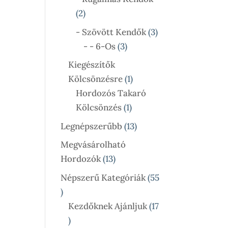
2
2
Termék
3
- Szövött Kendők
3
3
Termék
- - 6-Os
3
Termék
Kiegészítők
1
Kölcsönzésre
1
Termék
Hordozós Takaró
1
Kölcsönzés
1
Termék
13
Legnépszerűbb
13
Termék
Megvásárolható
13
Hordozók
13
Termék
Népszerű Kategóriák
55
55
Termék
Kezdőknek Ajánljuk
17
17