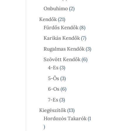
Termék
2
Onbuhimo
2
Termék
21
Kendők
21
Termék
8
Fürdős Kendők
8
Termék
7
Karikás Kendők
7
Termék
3
Rugalmas Kendők
3
Termék
6
Szövött Kendők
6
3
Termék
4-Es
3
Termék
3
5-Ös
3
Termék
6
6-Os
6
Termék
3
7-Es
3
Termék
13
Kiegészítők
13
Termék
Hordozós Takarók
1
1