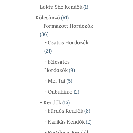
Termék
1
Loktu She Kendők
1
Termék
51
Kölcsönző
51
Termék
- Formázott Hordozók
36
36
Termék
- Csatos Hordozók
21
21
Termék
- Félcsatos
9
Hordozók
9
Termék
5
- Mei Tai
5
Termék
2
- Onbuhimo
2
Termék
15
- Kendők
15
Termék
8
- Fürdős Kendők
8
Termék
2
- Karikás Kendők
2
Termék
- Rugalmas Kendők