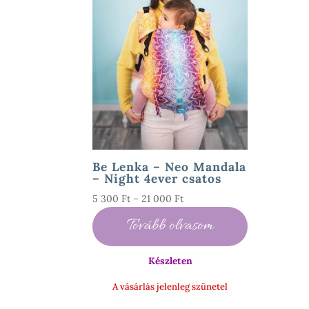
Be Lenka – Neo Mandala
– Night 4ever csatos
Ártartomány:
5 300
Ft
–
21 000
Ft
5
Tovább olvasom
300 Ft
-
Készleten
21
000 Ft
A vásárlás jelenleg szünetel