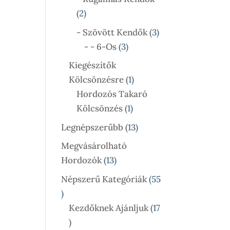
2
2
Termék
3
- Szövött Kendők
3
3
Termék
- - 6-Os
3
Termék
Kiegészítők
1
Kölcsönzésre
1
Termék
Hordozós Takaró
1
Kölcsönzés
1
Termék
13
Legnépszerűbb
13
Termék
Megvásárolható
13
Hordozók
13
Termék
Népszerű Kategóriák
55
55
Termék
Kezdőknek Ajánljuk
17
17