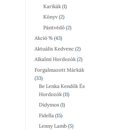
Termék
1
Karikák
1
Termék
2
Könyv
2
Termék
2
Pántvédő
2
Termék
43
Akció %
43
Termék
2
Aktuális Kedvenc
2
Termék
2
Alkalmi Hordozók
2
Termék
Forgalmazott Márkák
33
33
Termék
Be Lenka Kendők És
11
Hordozók
11
Termék
1
Didymos
1
Termék
15
Fidella
15
Termék
5
Lenny Lamb
5