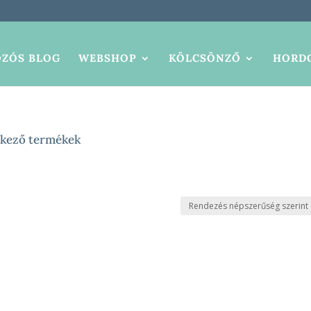
ZÓS BLOG
WEBSHOP
KÖLCSÖNZŐ
HORDO
lkező termékek