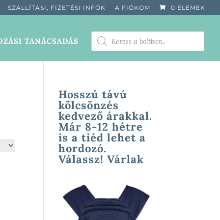
SZÁLLÍTÁSI, FIZETÉSI INFÓK
A FIÓKOM
0 ELEMEK
PRODUCTS
ZÁSI TANÁCSADÁS
SEARCH
Hosszú távú
kölcsönzés
kedvező árakkal.
Már 8-12 hétre
is a tiéd lehet a
hordozó.
Válassz! Várlak