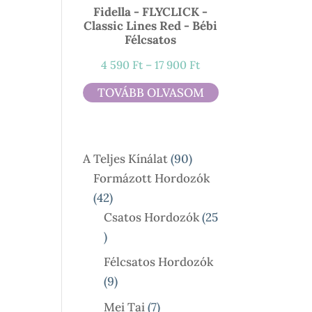
Fidella - FLYCLICK -
Classic Lines Red - Bébi
Félcsatos
Ártartomány:
4 590
Ft
–
17 900
Ft
4
TOVÁBB OLVASOM
590 Ft
-
17
90
A Teljes Kínálat
90
900 Ft
Termék
Formázott Hordozók
42
42
Termék
Csatos Hordozók
25
25
Termék
Félcsatos Hordozók
9
9
Termék
7
Mei Tai
7