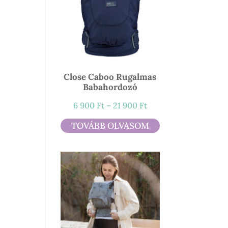
Close Caboo Rugalmas
Babahordozó
Ártartomány:
6 900
Ft
–
21 900
Ft
6
TOVÁBB OLVASOM
900 Ft
-
21
900 Ft