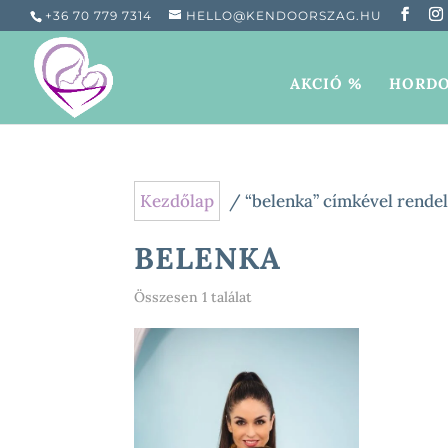
+36 70 779 7314
HELLO@KENDOORSZAG.HU
AKCIÓ %
HORDO
Kezdőlap
/ “belenka” címkével rende
BELENKA
Összesen 1 találat