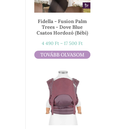
Fidella - Fusion Palm
Trees - Dove Blue
Csatos Hordozó (bébi)
Ártartomány:
4 490
Ft
–
17 500
Ft
4
TOVÁBB OLVASOM
490 Ft
-
17
500 Ft