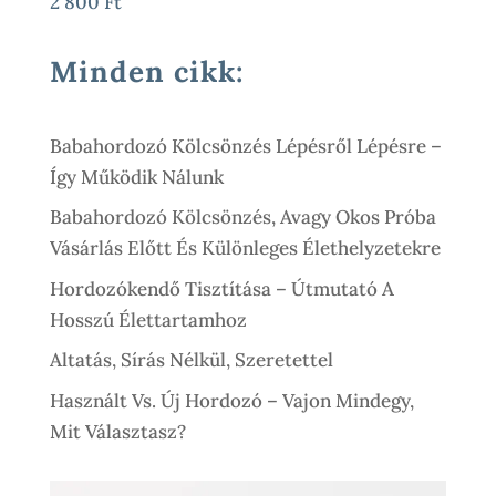
2 800
Ft
1
900 Ft
Minden cikk:
Babahordozó Kölcsönzés Lépésről Lépésre –
Így Működik Nálunk
Babahordozó Kölcsönzés, Avagy Okos Próba
Vásárlás Előtt És Különleges Élethelyzetekre
Hordozókendő Tisztítása – Útmutató A
Hosszú Élettartamhoz
Altatás, Sírás Nélkül, Szeretettel
Használt Vs. Új Hordozó – Vajon Mindegy,
Mit Választasz?