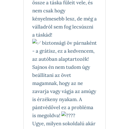
össze a táska füleit vele, és
nem csak hogy
kényelmesebb lesz, de még a
válladról sem fog lecsúszni
a táskád!
biztonsági öv párnaként
- a grátisz, ez a kedvencem,
az autóban alaptartozék!
Sajnos én nem tudom úgy
beállítani az övet
magamnak, hogy az ne
zavarja vagy vágja az amúgy
is érzékeny nyakam. A
pántvédővel ez a probléma
is megoldva!
Ugye, milyen sokoldalú akár