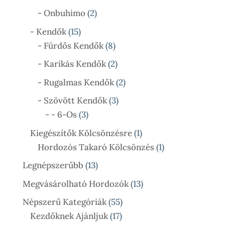
Termék
2
- Onbuhimo
2
Termék
15
- Kendők
15
Termék
8
- Fürdős Kendők
8
Termék
2
- Karikás Kendők
2
Termék
2
- Rugalmas Kendők
2
Termék
3
- Szövött Kendők
3
3
Termék
- - 6-Os
3
Termék
1
Kiegészítők Kölcsönzésre
1
Termék
1
Hordozós Takaró Kölcsönzés
1
Termék
13
Legnépszerűbb
13
Termék
13
Megvásárolható Hordozók
13
Termék
55
Népszerű Kategóriák
55
17
Termék
Kezdőknek Ajánljuk
17