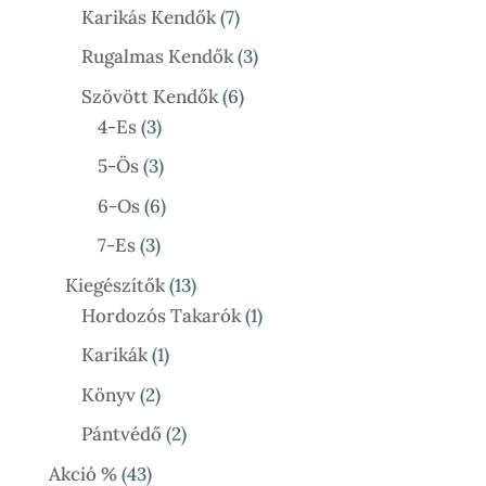
Termék
7
Karikás Kendők
7
Termék
3
Rugalmas Kendők
3
Termék
6
Szövött Kendők
6
3
Termék
4-Es
3
Termék
3
5-Ös
3
Termék
6
6-Os
6
Termék
3
7-Es
3
Termék
13
Kiegészítők
13
Termék
1
Hordozós Takarók
1
Termék
1
Karikák
1
Termék
2
Könyv
2
Termék
2
Pántvédő
2
Termék
43
Akció %
43