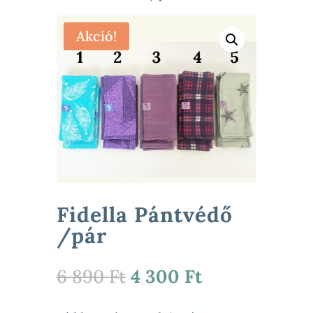
Akció!
Fidella Pántvédő
/pár
Original
Current
6 890
Ft
4 300
Ft
price
price