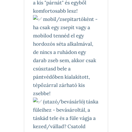
a kis "párnát" és egyből
komfortosabb lesz!
mobil/zsepitartóként -
ha csak egy zsepit vagy a
mobilod tennéd el egy
hordozós séta alkalmával,
de nincs a ruhádon egy
darab zseb sem, akkor csak
csúsztasd bele a
pántvédőben kialakított,
tépőzárral zárható kis
zsebbe!
(utazó/bevásárló) táska
füleihez - bevásároltál, a
táskád tele és a füle vágja a
kezed/vállad? Csatold