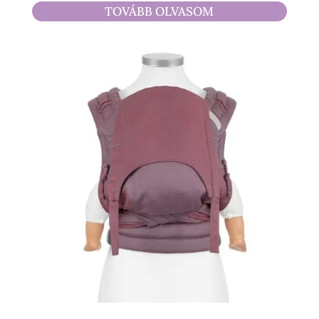
4
TOVÁBB OLVASOM
490 Ft
-
17
500 Ft