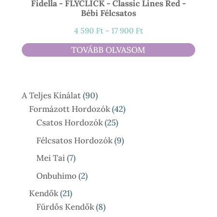
Fidella - FLYCLICK - Classic Lines Red -
Bébi Félcsatos
Ártartomány:
4 590
Ft
–
17 900
Ft
4
TOVÁBB OLVASOM
590 Ft
-
17
90
A Teljes Kínálat
90
900 Ft
Termék
42
Formázott Hordozók
42
25
Termék
Csatos Hordozók
25
Termék
9
Félcsatos Hordozók
9
Termék
7
Mei Tai
7
Termék
2
Onbuhimo
2
Termék
21
Kendők
21
Termék
8
Fürdős Kendők
8