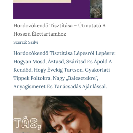
Élethelyzetekre
Hordozókendő Tisztítása – Útmutató A
Hosszú Élettartamhoz
Szerző: Szilvi
Hordozókendő Tisztítása Lépésről Lépésre:
Hogyan Mosd, Áztasd, Szárítsd És Ápold A
Kendőd, Hogy Évekig Tartson. Gyakorlati
Tippek Foltokra, Nagy „balesetekre”,
Anyagismeret És Tanácsadás Ajánlással.