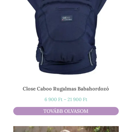
Close Caboo Rugalmas Babahordozó
Ártartomány:
6 900
Ft
–
21 900
Ft
6
TOVÁBB OLVASOM
900 Ft
-