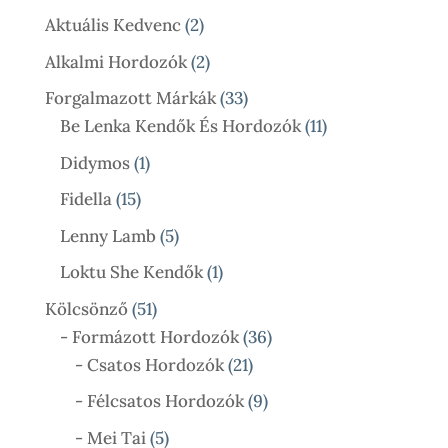
Termék
2
Aktuális Kedvenc
2
Termék
2
Alkalmi Hordozók
2
Termék
33
Forgalmazott Márkák
33
Termék
11
Be Lenka Kendők És Hordozók
11
Termék
1
Didymos
1
Termék
15
Fidella
15
Termék
5
Lenny Lamb
5
Termék
1
Loktu She Kendők
1
Termék
51
Kölcsönző
51
Termék
36
- Formázott Hordozók
36
21
Termék
- Csatos Hordozók
21
Termék
9
- Félcsatos Hordozók
9
Termék
5
- Mei Tai
5