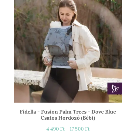
21
900 Ft
Fidella - Fusion Palm Trees - Dove Blue
Csatos Hordozó (bébi)
Ártartomány:
4 490
Ft
–
17 500
Ft