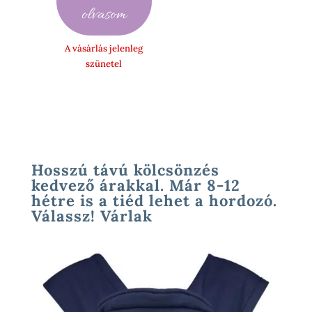
-
olvasom
45
990 Ft
A vásárlás jelenleg
szünetel
Hosszú távú kölcsönzés
kedvező árakkal. Már 8-12
hétre is a tiéd lehet a hordozó.
Válassz! Várlak