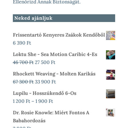
Ellenőrizd Annak Biztonságát.
Neked ajánljuk
Frissentartó Kenyeres Zsákok Kendőből
6 390
Ft
Loktu She - Sea Motion Caribic 4-Es
Original
Current
46 700
Ft
27 500
Ft
Price
Price
Rhockett Weaving - Molten Karikás
Was:
Is:
Original
Current
67 300
Ft
33 900
Ft
46
27
Price
Price
Lupilu - Hosszúkendő 6-Os
700 Ft.
500 Ft.
Was:
Is:
Ártartomány:
1 200
Ft
–
1 900
Ft
67
33
1
Dr. Rosie Knowle: Miért Fontos A
300 Ft.
900 Ft.
200 Ft
Babahordozás
-