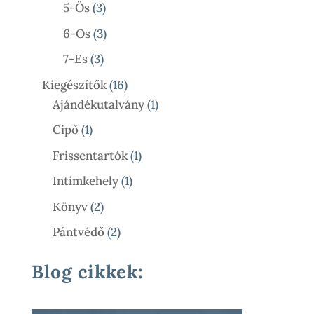
Termék
3
5-Ös
3
Termék
3
6-Os
3
Termék
3
7-Es
3
Termék
16
Kiegészítők
16
Termék
1
Ajándékutalvány
1
Termék
1
Cipő
1
Termék
1
Frissentartók
1
Termék
1
Intimkehely
1
Termék
2
Könyv
2
Termék
2
Pántvédő
2
Termék
Blog cikkek: