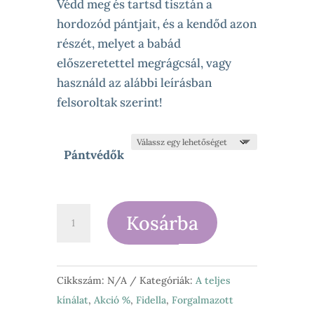
was:
is:
Védd meg és tartsd tisztán a
6
4
hordozód pántjait, és a kendőd azon
890 Ft.
300 Ft.
részét, melyet a babád
előszeretettel megrágcsál, vagy
használd az alábbi leírásban
felsoroltak szerint!
Pántvédők
Fidella
Kosárba
Pántvédő
/pár
mennyiség
Cikkszám:
N/A
Kategóriák:
A teljes
kínálat
,
Akció %
,
Fidella
,
Forgalmazott