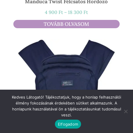
Manduca Twist Félcsatos Hordozó
Ártartomány:
4 900
Ft
–
18 300
Ft
4
TOVÁBB OLVASOM
900 Ft
-
18
300 Ft
Kedves Látogató! Tájékoztatjuk, hogy a honlap felhasználói
élmény fokozásának érdekében sütiket alkalmazunk. A
honlapunk használatával ön a tájékoztatásunkat tudomásul
veszi.
Elfogadom