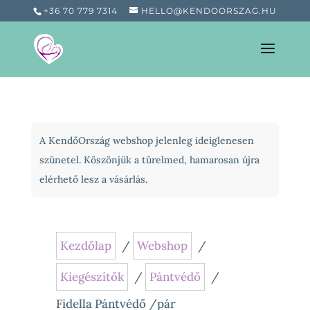
+36 70 779 7314
HELLO@KENDOORSZAG.HU
A KendőOrszág webshop jelenleg ideiglenesen
szünetel. Köszönjük a türelmed, hamarosan újra
elérhető lesz a vásárlás.
Kezdőlap
/
Webshop
/
Kiegészítők
/
Pántvédő
/
Fidella Pántvédő /pár