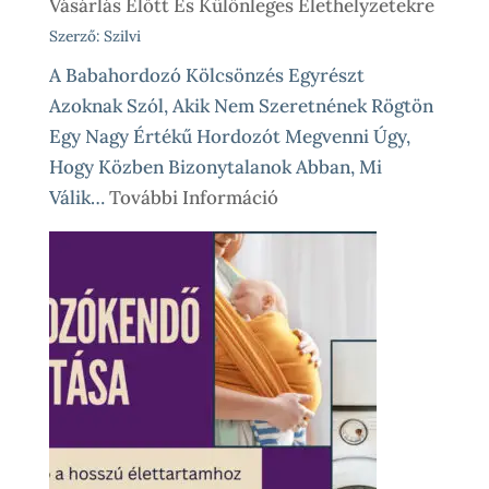
Vásárlás Előtt És Különleges Élethelyzetekre
Szerző: Szilvi
A Babahordozó Kölcsönzés Egyrészt
Azoknak Szól, Akik Nem Szeretnének Rögtön
Egy Nagy Értékű Hordozót Megvenni Úgy,
Hogy Közben Bizonytalanok Abban, Mi
:
Válik…
További Információ
Babahordozó
Kölcsönzés,
Avagy
Okos
Próba
Vásárlás
Előtt
És
Különleges