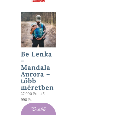
szünetel
Be Lenka
–
Mandala
Aurora –
több
méretben
27 900
Ft
–
45
Ártartomány:
990
Ft
27
Tovább
900 Ft