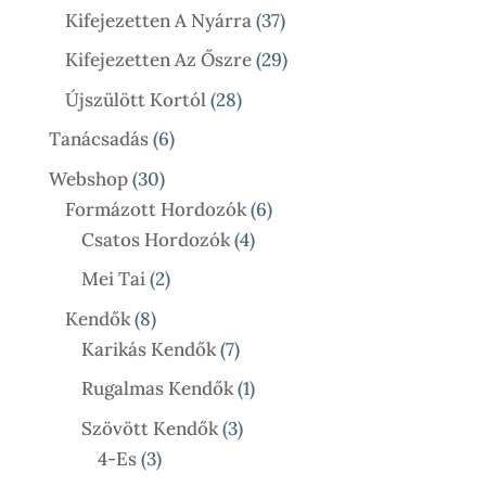
Termék
37
Kifejezetten A Nyárra
37
Termék
29
Kifejezetten Az Őszre
29
Termék
28
Újszülött Kortól
28
Termék
6
Tanácsadás
6
Termék
30
Webshop
30
Termék
6
Formázott Hordozók
6
4
Termék
Csatos Hordozók
4
Termék
2
Mei Tai
2
Termék
8
Kendők
8
Termék
7
Karikás Kendők
7
Termék
1
Rugalmas Kendők
1
Termék
3
Szövött Kendők
3
3
Termék
4-Es
3