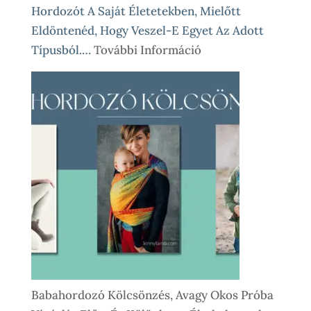
Hordozót A Saját Életetekben, Mielőtt
Eldöntenéd, Hogy Veszel-E Egyet Az Adott
:
Típusból.…
További Információ
Babahordozó
Kölcsönzés
Lépésről
Lépésre
–
Így
Működik
Nálunk
Babahordozó Kölcsönzés, Avagy Okos Próba