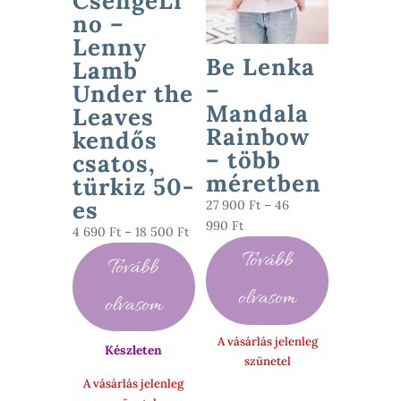
CsengeLi
no –
Lenny
Be Lenka
Lamb
–
Under the
Mandala
Leaves
Rainbow
kendős
– több
csatos,
méretben
türkiz 50-
es
27 900
Ft
–
46
Ártartomány:
990
Ft
Ártartomány:
4 690
Ft
–
18 500
Ft
27
4
Tovább
Tovább
900 Ft
690 Ft
-
-
olvasom
olvasom
46
18
990 Ft
500 Ft
A vásárlás jelenleg
Készleten
szünetel
A vásárlás jelenleg