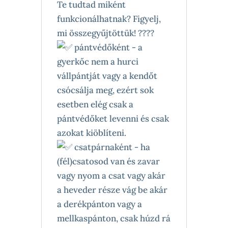
Te tudtad miként
funkcionálhatnak? Figyelj,
mi összegyűjtöttük! ????
pántvédőként - a
gyerkőc nem a hurci
vállpántját vagy a kendőt
csócsálja meg, ezért sok
esetben elég csak a
pántvédőket levenni és csak
azokat kiöblíteni.
csatpárnaként - ha
(fél)csatosod van és zavar
vagy nyom a csat vagy akár
a heveder része vág be akár
a derékpánton vagy a
mellkaspánton, csak húzd rá