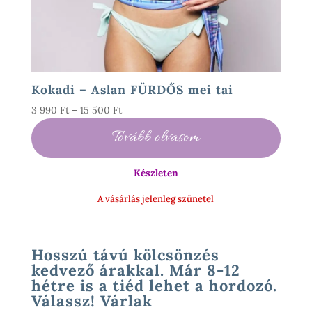
Kokadi – Aslan FÜRDŐS mei tai
Ártartomány:
3 990
Ft
–
15 500
Ft
3
Tovább olvasom
990 Ft
-
Készleten
15
500 Ft
A vásárlás jelenleg szünetel
Hosszú távú kölcsönzés
kedvező árakkal. Már 8-12
hétre is a tiéd lehet a hordozó.
Válassz! Várlak