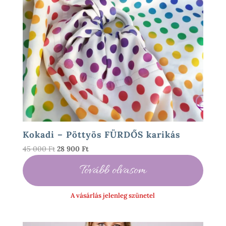
Kokadi – Pöttyös FÜRDŐS karikás
Original
Current
45 000
Ft
28 900
Ft
price
price
Tovább olvasom
was:
is:
45
28
000 Ft.
900 Ft.
A vásárlás jelenleg szünetel