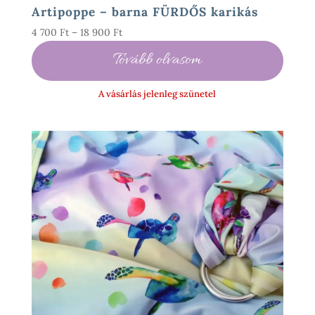
Artipoppe – barna FÜRDŐS karikás
Ártartomány:
4 700
Ft
–
18 900
Ft
4
Tovább olvasom
700 Ft
-
A vásárlás jelenleg szünetel
18
900 Ft