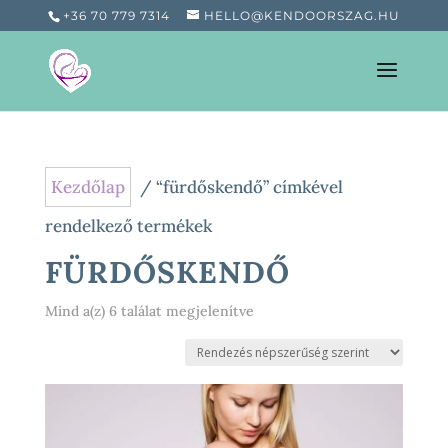
+36 70 779 7314
HELLO@KENDOORSZAG.HU
Kezdőlap
/ “fürdőskendő” címkével
rendelkező termékek
FÜRDŐSKENDŐ
Sorted
Mind a(z) 6 találat megjelenítve
by
popularity