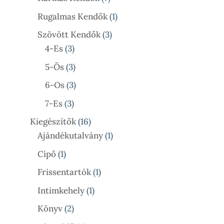
Termék
1
Rugalmas Kendők
1
Termék
3
Szövött Kendők
3
3
Termék
4-Es
3
Termék
3
5-Ös
3
Termék
3
6-Os
3
Termék
3
7-Es
3
Termék
16
Kiegészítők
16
Termék
1
Ajándékutalvány
1
Termék
1
Cipő
1
Termék
1
Frissentartók
1
Termék
1
Intimkehely
1
Termék
2
Könyv
2
Termék