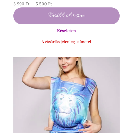
Ártartomány:
3 990
Ft
–
15 500
Ft
3
Tovább olvasom
990 Ft
-
Készleten
15
500 Ft
A vásárlás jelenleg szünetel