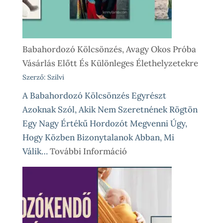
Babahordozó Kölcsönzés, Avagy Okos Próba
Vásárlás Előtt És Különleges Élethelyzetekre
Szerző: Szilvi
A Babahordozó Kölcsönzés Egyrészt
Azoknak Szól, Akik Nem Szeretnének Rögtön
Egy Nagy Értékű Hordozót Megvenni Úgy,
Hogy Közben Bizonytalanok Abban, Mi
:
Válik…
További Információ
Babahordozó
Kölcsönzés,
Avagy
Okos
Próba