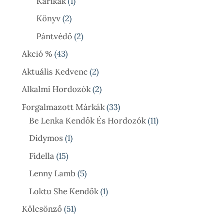
1
Karikák
1
Termék
2
Könyv
2
Termék
2
Pántvédő
2
Termék
43
Akció %
43
Termék
2
Aktuális Kedvenc
2
Termék
2
Alkalmi Hordozók
2
Termék
33
Forgalmazott Márkák
33
Termék
11
Be Lenka Kendők És Hordozók
11
Termék
1
Didymos
1
Termék
15
Fidella
15
Termék
5
Lenny Lamb
5
Termék
1
Loktu She Kendők
1
Termék
51
Kölcsönző
51