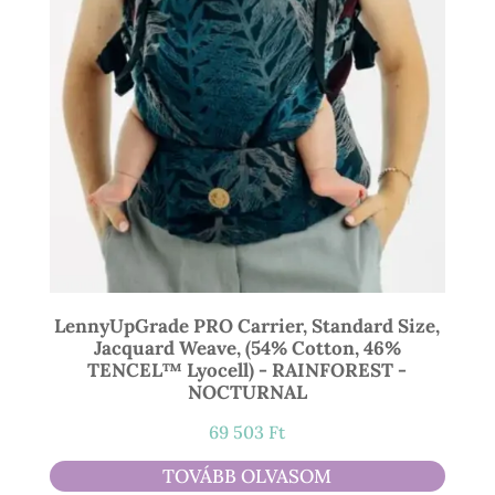
LennyUpGrade PRO Carrier, Standard Size,
Jacquard Weave, (54% Cotton, 46%
TENCEL™ Lyocell) - RAINFOREST -
NOCTURNAL
69 503
Ft
TOVÁBB OLVASOM