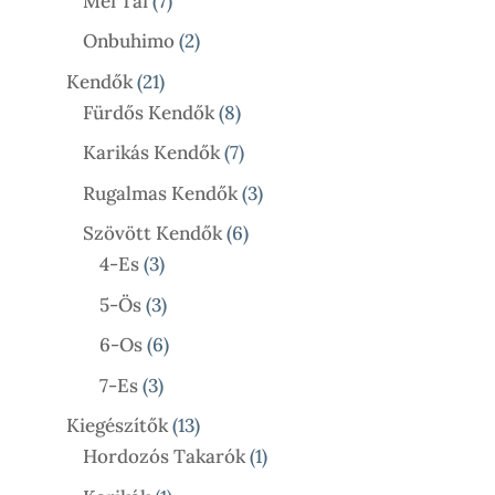
Mei Tai
7
Termék
2
Onbuhimo
2
Termék
21
Kendők
21
Termék
8
Fürdős Kendők
8
Termék
7
Karikás Kendők
7
Termék
3
Rugalmas Kendők
3
Termék
6
Szövött Kendők
6
3
Termék
4-Es
3
Termék
3
5-Ös
3
Termék
6
6-Os
6
Termék
3
7-Es
3
Termék
13
Kiegészítők
13
Termék
1
Hordozós Takarók
1
Termék