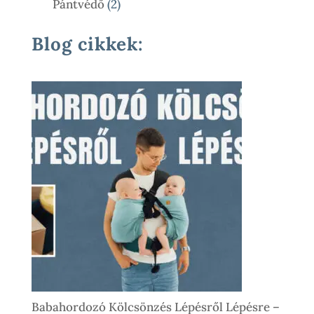
2
Pántvédő
2
Termék
Blog cikkek:
Babahordozó Kölcsönzés Lépésről Lépésre –