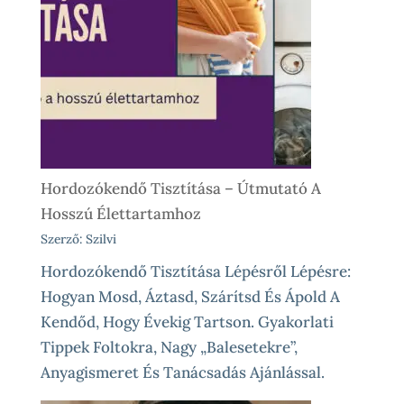
Vásárlás
Előtt
És
Különleges
Élethelyzetekre
Hordozókendő Tisztítása – Útmutató A
Hosszú Élettartamhoz
Szerző: Szilvi
Hordozókendő Tisztítása Lépésről Lépésre:
Hogyan Mosd, Áztasd, Szárítsd És Ápold A
Kendőd, Hogy Évekig Tartson. Gyakorlati
Tippek Foltokra, Nagy „balesetekre”,
Anyagismeret És Tanácsadás Ajánlással.