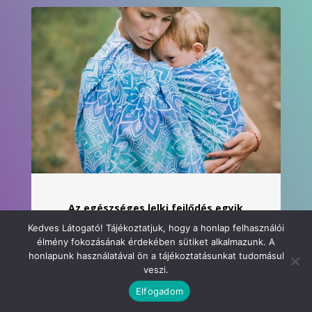
Az egészséges lelki fejlődés egyik
alapvető tényezője a csecsemő és a
Kedves Látogató! Tájékoztatjuk, hogy a honlap felhasználói
szülő(k) közt kialakuló korai kötődés.
élmény fokozásának érdekében sütiket alkalmazunk. A
honlapunk használatával ön a tájékoztatásunkat tudomásul
Csatlakozz hozzánk, ha
veszi.
Elfogadom
Te is hiszel abban, hogy a hordozás hozzásegít a
korai kötődés kialakulásához, mely egy egész