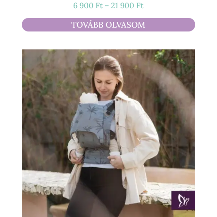
Ártartomány:
6 900
Ft
–
21 900
Ft
6
TOVÁBB OLVASOM
900 Ft
-
21
900 Ft