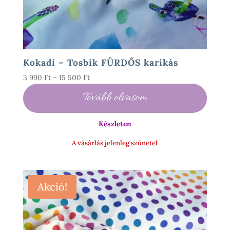
Kokadi – Tosbik FÜRDŐS karikás
Ártartomány:
3 990
Ft
–
15 500
Ft
3
Tovább olvasom
990 Ft
-
Készleten
15
500 Ft
A vásárlás jelenleg szünetel
Akció!