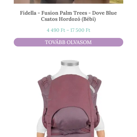
Fidella - Fusion Palm Trees - Dove Blue
Csatos Hordozó (bébi)
Ártartomány:
4 490
Ft
–
17 500
Ft
4
TOVÁBB OLVASOM
490 Ft
-
17
500 Ft