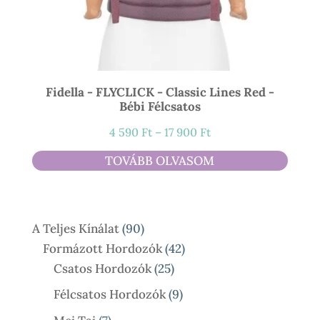
Fidella - FLYCLICK - Classic Lines Red -
Bébi Félcsatos
Ártartomány:
4 590
Ft
–
17 900
Ft
4
TOVÁBB OLVASOM
590 Ft
-
17
90
A Teljes Kínálat
90
900 Ft
Termék
42
Formázott Hordozók
42
25
Termék
Csatos Hordozók
25
Termék
9
Félcsatos Hordozók
9
Termék
7