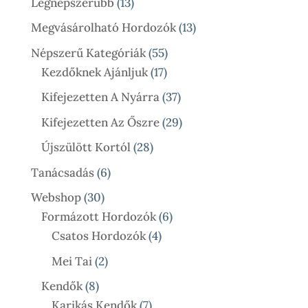
13
Legnépszerűbb
13
Termék
13
Megvásárolható Hordozók
13
Termék
55
Népszerű Kategóriák
55
17
Termék
Kezdőknek Ajánljuk
17
Termék
37
Kifejezetten A Nyárra
37
Termék
29
Kifejezetten Az Őszre
29
Termék
28
Újszülött Kortól
28
Termék
6
Tanácsadás
6
Termék
30
Webshop
30
Termék
6
Formázott Hordozók
6
4
Termék
Csatos Hordozók
4
Termék
2
Mei Tai
2
Termék
8
Kendők
8
Termék
7
Karikás Kendők
7