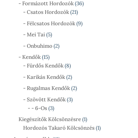
Termék
36
- Formázott Hordozók
36
21
Termék
- Csatos Hordozók
21
Termék
9
- Félcsatos Hordozók
9
Termék
5
- Mei Tai
5
Termék
2
- Onbuhimo
2
Termék
15
- Kendők
15
Termék
8
- Fürdős Kendők
8
Termék
2
- Karikás Kendők
2
Termék
2
- Rugalmas Kendők
2
Termék
3
- Szövött Kendők
3
3
Termék
- - 6-Os
3
Termék
1
Kiegészítők Kölcsönzésre
1
Termék
1
Hordozós Takaró Kölcsönzés
1
Termék