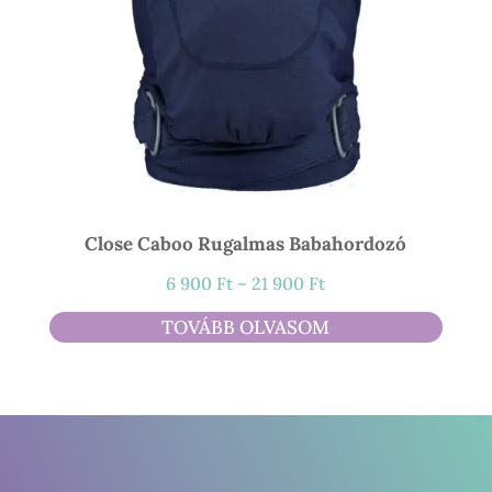
Close Caboo Rugalmas Babahordozó
Ártartomány:
6 900
Ft
–
21 900
Ft
6
TOVÁBB OLVASOM
900 Ft
-
21
900 Ft