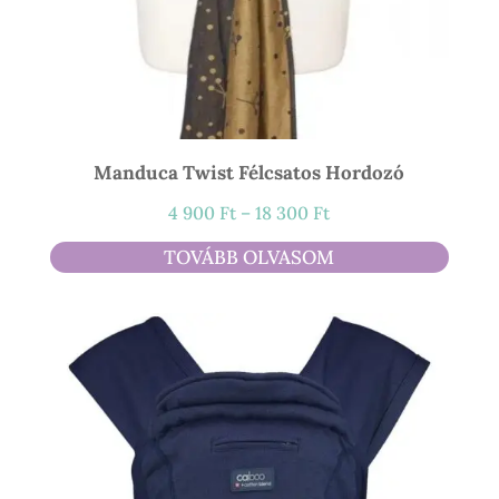
Manduca Twist Félcsatos Hordozó
Ártartomány:
4 900
Ft
–
18 300
Ft
4
TOVÁBB OLVASOM
900 Ft
-
18
300 Ft