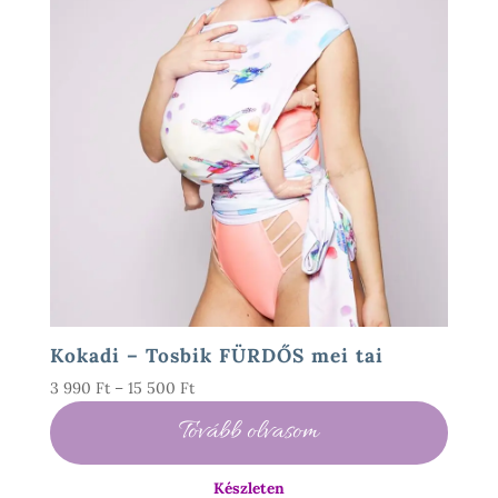
Kokadi – Tosbik FÜRDŐS mei tai
Ártartomány:
3 990
Ft
–
15 500
Ft
3
Tovább olvasom
990 Ft
-
Készleten
15