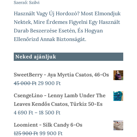
Szerző: Szilvi
Használt Vagy Új Hordozó? Most Elmondjuk
Nektek, Mire Érdemes Figyelni Egy Használt
Darab Beszerzése Esetén, És Hogyan
Ellenőrizd Annak Biztonságát.
Neked ajánljuk
SweetBerry - Aya Myrtia Csatos, 46-Os
Original
Current
45 000
Ft
29 900
Ft
Price
Price
CsengeLino - Lenny Lamb Under The
Was:
Is:
Leaves Kendős Csatos, Türkiz 50-Es
45
29
Ártartomány:
4 690
Ft
–
18 500
Ft
000 Ft.
900 Ft.
4
Loomient - Silk Candy 6-Os
690 Ft
Original
Current
125 900
Ft
99 900
Ft