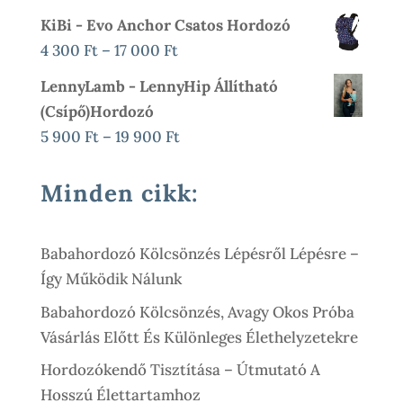
-
Price
Price
KiBi - Evo Anchor Csatos Hordozó
18
Was:
Is:
Ártartomány:
4 300
Ft
–
17 000
Ft
500 Ft
125
99
4
LennyLamb - LennyHip Állítható
900 Ft.
900 Ft.
300 Ft
(csípő)hordozó
-
Ártartomány:
5 900
Ft
–
19 900
Ft
17
5
000 Ft
900 Ft
Minden cikk:
-
19
Babahordozó Kölcsönzés Lépésről Lépésre –
900 Ft
Így Működik Nálunk
Babahordozó Kölcsönzés, Avagy Okos Próba
Vásárlás Előtt És Különleges Élethelyzetekre
Hordozókendő Tisztítása – Útmutató A
Hosszú Élettartamhoz