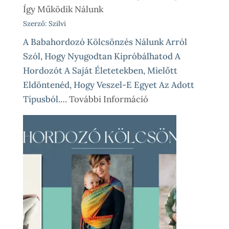
Így Működik Nálunk
Szerző: Szilvi
A Babahordozó Kölcsönzés Nálunk Arról
Szól, Hogy Nyugodtan Kipróbálhatod A
Hordozót A Saját Életetekben, Mielőtt
Eldöntenéd, Hogy Veszel-E Egyet Az Adott
:
Típusból.…
További Információ
Babahordozó
Kölcsönzés
Lépésről
Lépésre
–
Így
Működik
Nálunk