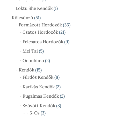
Termék
1
Loktu She Kendők
1
Termék
51
Kölcsönző
51
Termék
36
- Formázott Hordozók
36
21
Termék
- Csatos Hordozók
21
Termék
9
- Félcsatos Hordozók
9
Termék
5
- Mei Tai
5
Termék
2
- Onbuhimo
2
Termék
15
- Kendők
15
Termék
8
- Fürdős Kendők
8
Termék
2
- Karikás Kendők
2
Termék
2
- Rugalmas Kendők
2
Termék
3
- Szövött Kendők
3
3
Termék
- - 6-Os
3