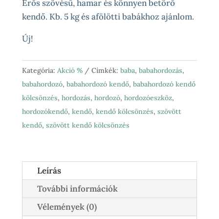
was:
is:
Erős szövésű, hamar és könnyen betörő
37
23
kendő. Kb. 5 kg és afölötti babákhoz ajánlom.
900 Ft.
900 Ft.
Új!
Kategória:
Akció %
Címkék:
baba
,
babahordozás
,
babahordozó
,
babahordozó kendő
,
babahordozó kendő
kölcsönzés
,
hordozás
,
hordozó
,
hordozóeszköz
,
hordozókendő
,
kendő
,
kendő kölcsönzés
,
szövött
kendő
,
szövött kendő kölcsönzés
Leírás
További információk
Vélemények (0)