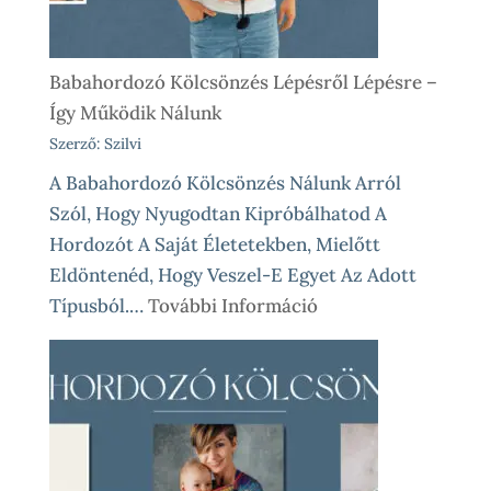
Babahordozó Kölcsönzés Lépésről Lépésre –
Így Működik Nálunk
Szerző: Szilvi
A Babahordozó Kölcsönzés Nálunk Arról
Szól, Hogy Nyugodtan Kipróbálhatod A
Hordozót A Saját Életetekben, Mielőtt
Eldöntenéd, Hogy Veszel-E Egyet Az Adott
:
Típusból.…
További Információ
Babahordozó
Kölcsönzés
Lépésről
Lépésre
–
Így