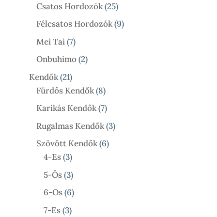
25
Termék
Csatos Hordozók
25
Termék
9
Félcsatos Hordozók
9
Termék
7
Mei Tai
7
Termék
2
Onbuhimo
2
Termék
21
Kendők
21
Termék
8
Fürdős Kendők
8
Termék
7
Karikás Kendők
7
Termék
3
Rugalmas Kendők
3
Termék
6
Szövött Kendők
6
3
Termék
4-Es
3
Termék
3
5-Ös
3
Termék
6
6-Os
6
Termék
3
7-Es
3