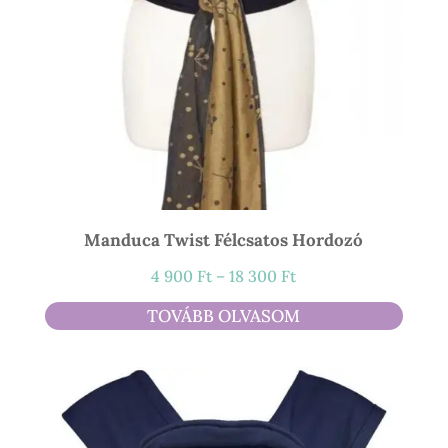
Manduca Twist Félcsatos Hordozó
Ártartomány:
4 900
Ft
–
18 300
Ft
4
TOVÁBB OLVASOM
900 Ft
-
18
300 Ft