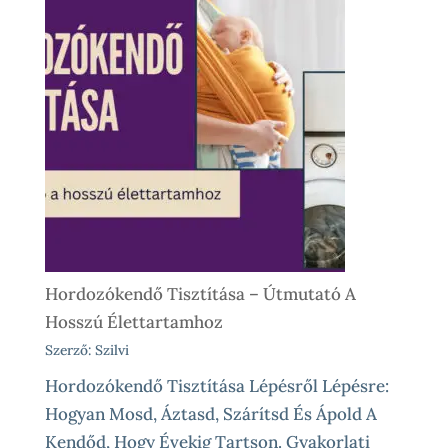
Avagy
Okos
Próba
Vásárlás
Előtt
És
Különleges
Élethelyzetekre
Hordozókendő Tisztítása – Útmutató A
Hosszú Élettartamhoz
Szerző: Szilvi
Hordozókendő Tisztítása Lépésről Lépésre:
Hogyan Mosd, Áztasd, Szárítsd És Ápold A
Kendőd, Hogy Évekig Tartson. Gyakorlati