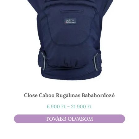
Close Caboo Rugalmas Babahordozó
Ártartomány:
6 900
Ft
–
21 900
Ft
6
TOVÁBB OLVASOM
900 Ft
-