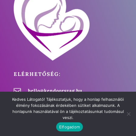
ELÉRHETŐSÉG:

hello@kendoorszag.hu
Kedves Látogató! Tájékoztatjuk, hogy a honlap felhasználói

+36 70 779 7314
élmény fokozásának érdekében sütiket alkalmazunk. A
honlapunk használatával ön a tájékoztatásunkat tudomásul

Magyarország
veszi.
Elfogadom