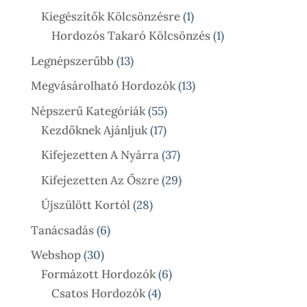
Termék
1
Kiegészítők Kölcsönzésre
1
Termék
1
Hordozós Takaró Kölcsönzés
1
Termék
13
Legnépszerűbb
13
Termék
13
Megvásárolható Hordozók
13
Termék
55
Népszerű Kategóriák
55
17
Termék
Kezdőknek Ajánljuk
17
Termék
37
Kifejezetten A Nyárra
37
Termék
29
Kifejezetten Az Őszre
29
Termék
28
Újszülött Kortól
28
Termék
6
Tanácsadás
6
Termék
30
Webshop
30
Termék
6
Formázott Hordozók
6
4
Termék
Csatos Hordozók
4