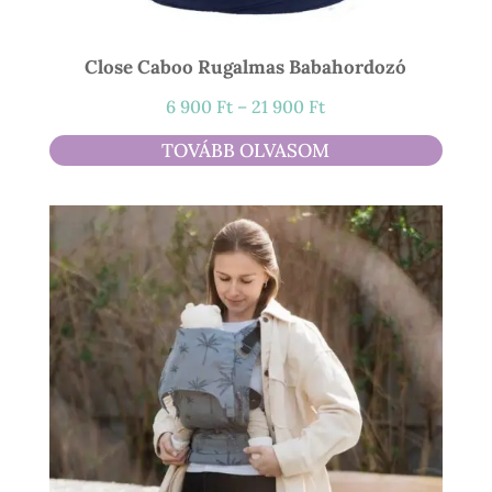
Close Caboo Rugalmas Babahordozó
Ártartomány:
6 900
Ft
–
21 900
Ft
6
TOVÁBB OLVASOM
900 Ft
-
21
900 Ft