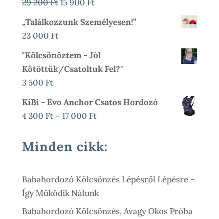
Original
Current
29 200
Ft
15 900
Ft
-
Price
Price
„Találkozzunk Személyesen!”
15
Was:
Is:
23 000
Ft
500 Ft
29
15
"Kölcsönöztem - Jól
200 Ft.
900 Ft.
Kötöttük/csatoltuk Fel?"
3 500
Ft
KiBi - Evo Anchor Csatos Hordozó
Ártartomány:
4 300
Ft
–
17 000
Ft
4
300 Ft
Minden cikk:
-
17
Babahordozó Kölcsönzés Lépésről Lépésre –
000 Ft
Így Működik Nálunk
Babahordozó Kölcsönzés, Avagy Okos Próba