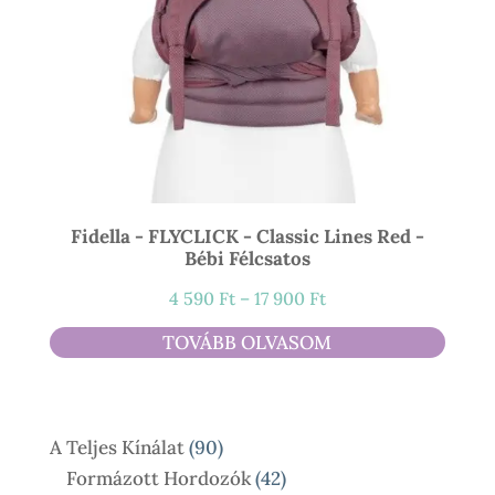
Fidella - FLYCLICK - Classic Lines Red -
Bébi Félcsatos
Ártartomány:
4 590
Ft
–
17 900
Ft
4
TOVÁBB OLVASOM
590 Ft
-
17
90
A Teljes Kínálat
90
900 Ft
Termék
42
Formázott Hordozók
42