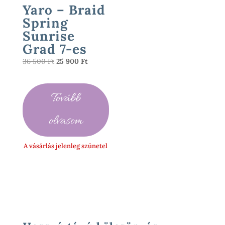
Yaro – Braid
Spring
Sunrise
Grad 7-es
Original
Current
36 500
Ft
25 900
Ft
price
price
was:
is:
Tovább
36
25
500 Ft.
900 Ft.
olvasom
A vásárlás jelenleg szünetel