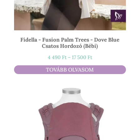
Fidella - Fusion Palm Trees - Dove Blue
Csatos Hordozó (bébi)
Ártartomány:
4 490
Ft
–
17 500
Ft
4
TOVÁBB OLVASOM
490 Ft
-
17
500 Ft