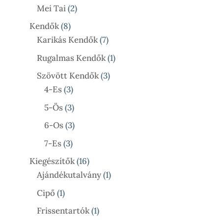
Termék
2
Mei Tai
2
Termék
8
Kendők
8
Termék
7
Karikás Kendők
7
Termék
1
Rugalmas Kendők
1
Termék
3
Szövött Kendők
3
3
Termék
4-Es
3
Termék
3
5-Ös
3
Termék
3
6-Os
3
Termék
3
7-Es
3
Termék
16
Kiegészítők
16
Termék
1
Ajándékutalvány
1
Termék
1
Cipő
1
Termék
1
Frissentartók
1