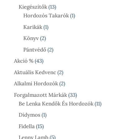
Termék
13
Kiegészítők
13
Termék
1
Hordozós Takarók
1
Termék
1
Karikák
1
Termék
2
Könyv
2
Termék
2
Pántvédő
2
Termék
43
Akció %
43
Termék
2
Aktuális Kedvenc
2
Termék
2
Alkalmi Hordozók
2
Termék
33
Forgalmazott Márkák
33
Termék
11
Be Lenka Kendők És Hordozók
11
Termék
1
Didymos
1
Termék
15
Fidella
15
Termék
5
Lenny Lamb
5