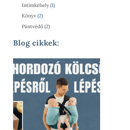
Termék
1
Intimkehely
1
Termék
2
Könyv
2
Termék
2
Pántvédő
2
Termék
Blog cikkek: