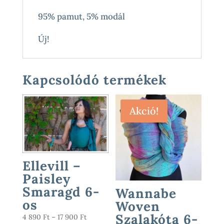
95% pamut, 5% modál
Új!
Kapcsolódó termékek
Akció!
Ellevill –
Paisley
Smaragd 6-
Wannabe
os
Woven
Szalakóta 6-
Ártartomány:
4 890
Ft
–
17 900
Ft