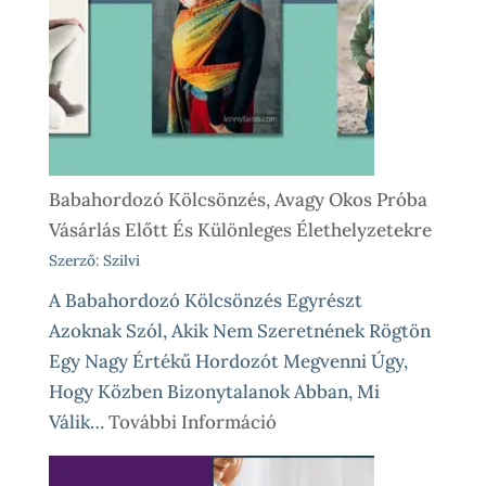
Működik
Nálunk
Babahordozó Kölcsönzés, Avagy Okos Próba
Vásárlás Előtt És Különleges Élethelyzetekre
Szerző: Szilvi
A Babahordozó Kölcsönzés Egyrészt
Azoknak Szól, Akik Nem Szeretnének Rögtön
Egy Nagy Értékű Hordozót Megvenni Úgy,
Hogy Közben Bizonytalanok Abban, Mi
:
Válik…
További Információ
Babahordozó
Kölcsönzés,