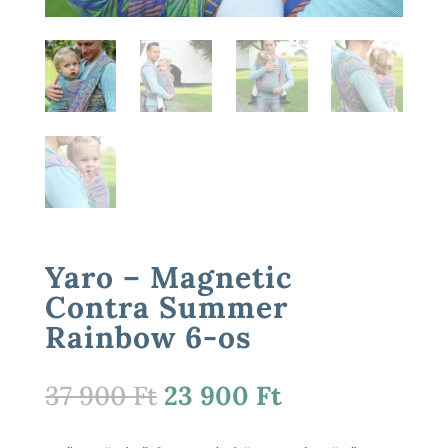
Yaro – Magnetic
Contra Summer
Rainbow 6-os
Original
Current
37 900
Ft
23 900
Ft
price
price