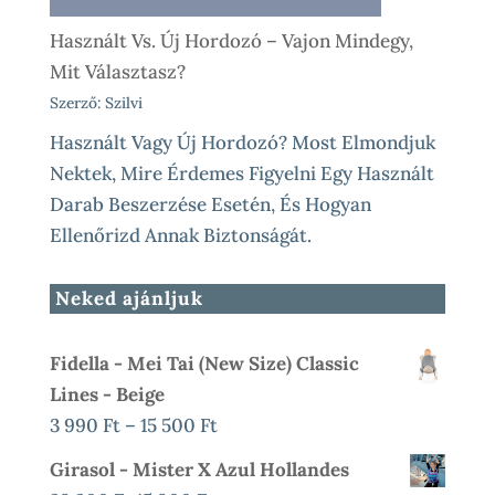
Használt Vs. Új Hordozó – Vajon Mindegy,
Mit Választasz?
Szerző: Szilvi
Használt Vagy Új Hordozó? Most Elmondjuk
Nektek, Mire Érdemes Figyelni Egy Használt
Darab Beszerzése Esetén, És Hogyan
Ellenőrizd Annak Biztonságát.
Neked ajánljuk
Fidella - Mei Tai (new Size) Classic
Lines - Beige
Ártartomány:
3 990
Ft
–
15 500
Ft
3
Girasol - Mister X Azul Hollandes
990 Ft