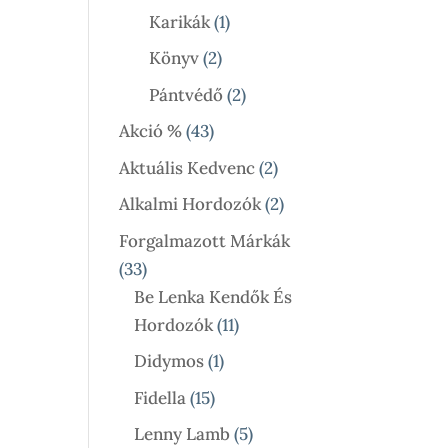
Termék
1
Karikák
1
Termék
2
Könyv
2
Termék
2
Pántvédő
2
Termék
43
Akció %
43
Termék
2
Aktuális Kedvenc
2
Termék
2
Alkalmi Hordozók
2
Termék
Forgalmazott Márkák
33
33
Termék
Be Lenka Kendők És
11
Hordozók
11
Termék
1
Didymos
1
Termék
15
Fidella
15
Termék
5
Lenny Lamb
5