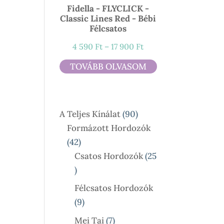
Fidella - FLYCLICK -
Classic Lines Red - Bébi
Félcsatos
Ártartomány:
4 590
Ft
–
17 900
Ft
4
TOVÁBB OLVASOM
590 Ft
-
17
90
A Teljes Kínálat
90
900 Ft
Termék
Formázott Hordozók
42
42
Termék
Csatos Hordozók
25
25
Termék
Félcsatos Hordozók
9
9
Termék
7
Mei Tai
7