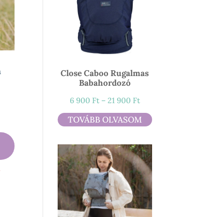
n
Close Caboo Rugalmas
Babahordozó
mány:
Ártartomány:
6 900
Ft
–
21 900
Ft
6
TOVÁBB OLVASOM
900 Ft
-
21
900 Ft
l