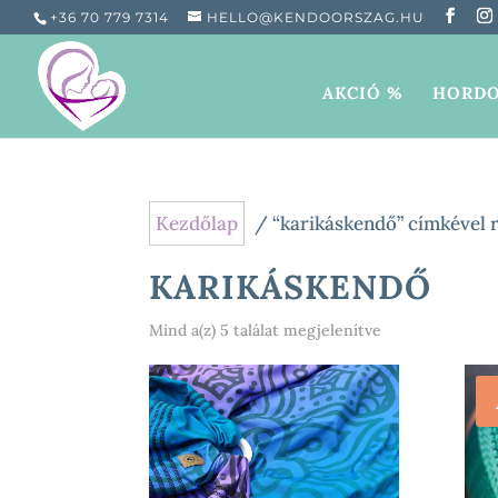
+36 70 779 7314
HELLO@KENDOORSZAG.HU
AKCIÓ %
HORDO
Kezdőlap
/ “karikáskendő” címkével 
KARIKÁSKENDŐ
Sorted
Mind a(z) 5 találat megjelenítve
by
popularity