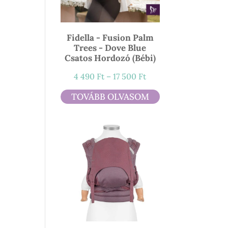
Fidella - Fusion Palm
Trees - Dove Blue
Csatos Hordozó (bébi)
Ártartomány:
4 490
Ft
–
17 500
Ft
4
TOVÁBB OLVASOM
490 Ft
-
17
500 Ft