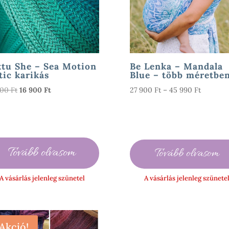
tu She – Sea Motion
Be Lenka – Mandala
tic karikás
Blue – több méretbe
Original
Current
Ártarto
000
Ft
16 900
Ft
27 900
Ft
–
45 990
Ft
price
price
27
was:
is:
900 Ft
29
16
-
000 Ft.
900 Ft.
45
990 Ft
Tovább olvasom
Tovább olvasom
A vásárlás jelenleg szünetel
A vásárlás jelenleg szünete
Akció!