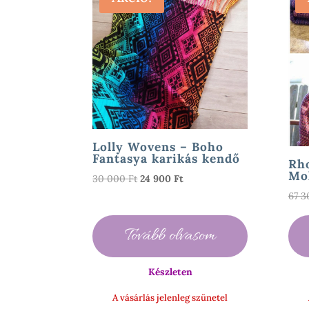
Lolly Wovens – Boho
Fantasya karikás kendő
Rh
Mol
Original
Current
30 000
Ft
24 900
Ft
price
price
67 
was:
is:
30
24
Tovább olvasom
000 Ft.
900 Ft.
Készleten
A vásárlás jelenleg szünetel