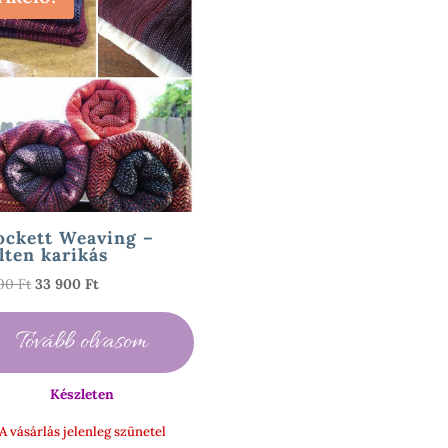
ockett Weaving –
ten karikás
Original
Current
300
Ft
33 900
Ft
price
price
was:
is:
Tovább olvasom
67
33
300 Ft.
900 Ft.
Készleten
A vásárlás jelenleg szünetel