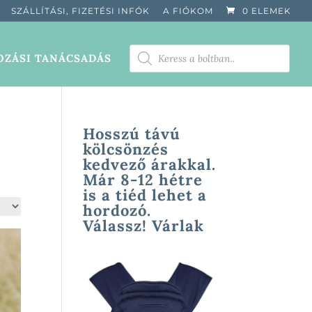
SZÁLLÍTÁSI, FIZETÉSI INFÓK
A FIÓKOM
0 ELEMEK
PRODUCTS
ZÁSI TANÁCSADÁS
SEARCH
Hosszú távú
kölcsönzés
kedvező árakkal.
Már 8-12 hétre
is a tiéd lehet a
hordozó.
Válassz! Várlak