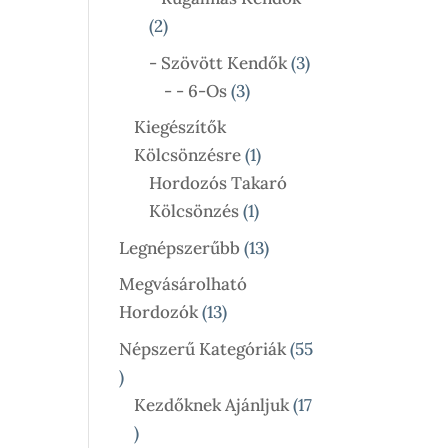
2
2
Termék
3
- Szövött Kendők
3
3
Termék
- - 6-Os
3
Termék
Kiegészítők
1
Kölcsönzésre
1
Termék
Hordozós Takaró
1
Kölcsönzés
1
Termék
13
Legnépszerűbb
13
Termék
Megvásárolható
13
Hordozók
13
Termék
Népszerű Kategóriák
55
55
Termék
Kezdőknek Ajánljuk
17
17