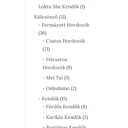
Termék
1
Loktu She Kendők
1
Termék
51
Kölcsönző
51
Termék
- Formázott Hordozók
36
36
Termék
- Csatos Hordozók
21
21
Termék
- Félcsatos
9
Hordozók
9
Termék
5
- Mei Tai
5
Termék
2
- Onbuhimo
2
Termék
15
- Kendők
15
Termék
8
- Fürdős Kendők
8
Termék
2
- Karikás Kendők
2
Termék
- Rugalmas Kendők