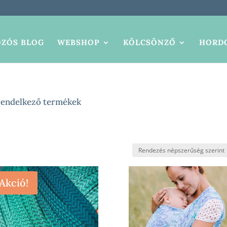
ZÓS BLOG
WEBSHOP
KÖLCSÖNZŐ
HORDO
rendelkező termékek
Akció!