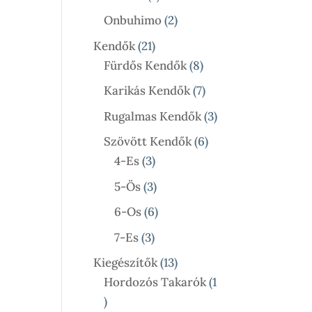
Termék
2
Onbuhimo
2
Termék
21
Kendők
21
Termék
8
Fürdős Kendők
8
Termék
7
Karikás Kendők
7
Termék
3
Rugalmas Kendők
3
Termék
6
Szövött Kendők
6
3
Termék
4-Es
3
Termék
3
5-Ös
3
Termék
6
6-Os
6
Termék
3
7-Es
3
Termék
13
Kiegészítők
13
Termék
Hordozós Takarók
1
1