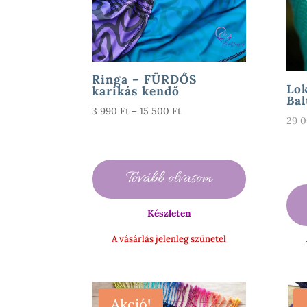
Ringa – FÜRDŐS
Lok
karikás kendő
Bal
Ártartomány:
3 990
Ft
–
15 500
Ft
29 
3
990 Ft
-
15
Tovább olvasom
500 Ft
Készleten
A vásárlás jelenleg szünetel
Akció!