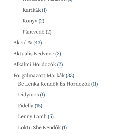
Termék
1
Karikák
1
Termék
2
Könyv
2
Termék
2
Pántvédő
2
Termék
43
Akció %
43
Termék
2
Aktuális Kedvenc
2
Termék
2
Alkalmi Hordozók
2
Termék
33
Forgalmazott Márkák
33
Termék
11
Be Lenka Kendők És Hordozók
11
Termék
1
Didymos
1
Termék
15
Fidella
15
Termék
5
Lenny Lamb
5
Termék
1
Loktu She Kendők
1