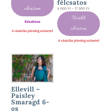
félcsatos
olvasom
Ártartomány:
4 600
Ft
–
17 900
Ft
4
Tovább
600 Ft
Készleten
-
olvasom
A vásárlás jelenleg szünetel
17
900 Ft
A vásárlás jelenleg szünetel
Ellevill –
Paisley
Smaragd 6-
os