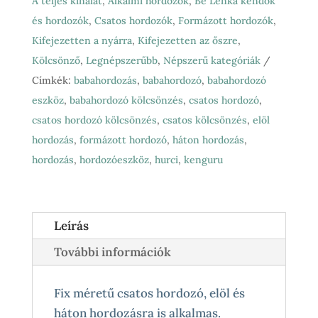
A teljes kínálat
,
Alkalmi hordozók
,
Be Lenka kendők
day
és hordozók
,
Csatos hordozók
,
Formázott hordozók
,
(toddler)
Kifejezetten a nyárra
,
Kifejezetten az őszre
,
csatos
Kölcsönző
,
Legnépszerűbb
,
Népszerű kategóriák
mennyiség
Címkék:
babahordozás
,
babahordozó
,
babahordozó
eszköz
,
babahordozó kölcsönzés
,
csatos hordozó
,
csatos hordozó kölcsönzés
,
csatos kölcsönzés
,
elöl
hordozás
,
formázott hordozó
,
háton hordozás
,
hordozás
,
hordozóeszköz
,
hurci
,
kenguru
Leírás
További információk
Fix méretű csatos hordozó, elöl és
háton hordozásra is alkalmas.