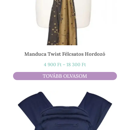
Manduca Twist Félcsatos Hordozó
Ártartomány:
4 900
Ft
–
18 300
Ft
4
TOVÁBB OLVASOM
900 Ft
-
18
300 Ft