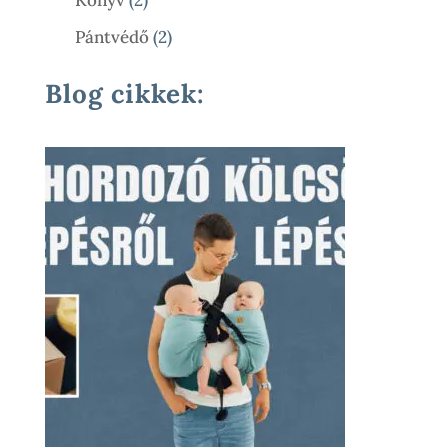
Könyv
2
Termék
2
Pántvédő
2
Termék
Blog cikkek: