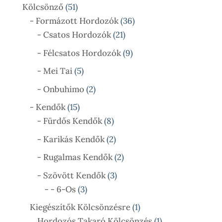
Termék
51
Kölcsönző
51
Termék
36
- Formázott Hordozók
36
21
Termék
- Csatos Hordozók
21
Termék
9
- Félcsatos Hordozók
9
Termék
5
- Mei Tai
5
Termék
2
- Onbuhimo
2
Termék
15
- Kendők
15
Termék
8
- Fürdős Kendők
8
Termék
2
- Karikás Kendők
2
Termék
2
- Rugalmas Kendők
2
Termék
3
- Szövött Kendők
3
3
Termék
- - 6-Os
3
Termék
1
Kiegészítők Kölcsönzésre
1
Termék
1
Hordozós Takaró Kölcsönzés
1