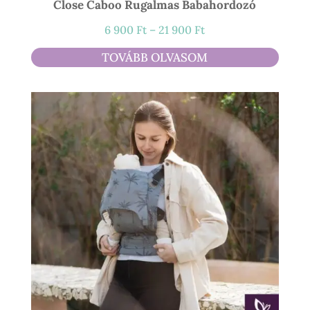
Close Caboo Rugalmas Babahordozó
Ártartomány:
6 900
Ft
–
21 900
Ft
6
TOVÁBB OLVASOM
900 Ft
-
21
900 Ft