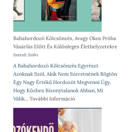
Nálunk
Babahordozó Kölcsönzés, Avagy Okos Próba
Vásárlás Előtt És Különleges Élethelyzetekre
Szerző: Szilvi
A Babahordozó Kölcsönzés Egyrészt
Azoknak Szól, Akik Nem Szeretnének Rögtön
Egy Nagy Értékű Hordozót Megvenni Úgy,
Hogy Közben Bizonytalanok Abban, Mi
:
Válik…
További Információ
Babahordozó
Kölcsönzés,
Avagy
Okos