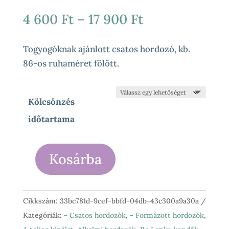
Ártartomány:
4 600
Ft
–
17 900
Ft
4
600 Ft
Togyogóknak ajánlott csatos hordozó, kb.
-
86-os ruhaméret fölött.
17
900 Ft
Kölcsönzés
időtartama
Kosárba
Be
Lenka
-
Cikkszám:
33bc781d-9cef-bbfd-04db-43c300a9a30a
Mandala
Kategóriák:
- Csatos hordozók
,
- Formázott hordozók
,
Polar