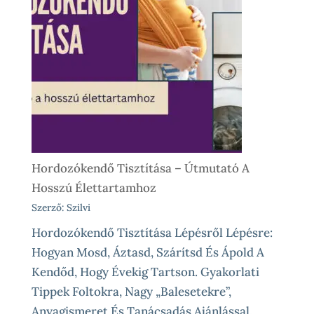
Próba
Vásárlás
Előtt
És
Különleges
Élethelyzetekre
Hordozókendő Tisztítása – Útmutató A
Hosszú Élettartamhoz
Szerző: Szilvi
Hordozókendő Tisztítása Lépésről Lépésre:
Hogyan Mosd, Áztasd, Szárítsd És Ápold A
Kendőd, Hogy Évekig Tartson. Gyakorlati
Tippek Foltokra, Nagy „balesetekre”,
Anyagismeret És Tanácsadás Ajánlással.