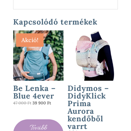
Kapcsolódó termékek
Akció!
Be Lenka –
Didymos –
Blue 4ever
DidyKlick
Prima
Original
Current
47 000
Ft
39 900
Ft
Aurora
price
price
was:
is:
kendőből
47
39
varrt
Tovább
000 Ft.
900 Ft.