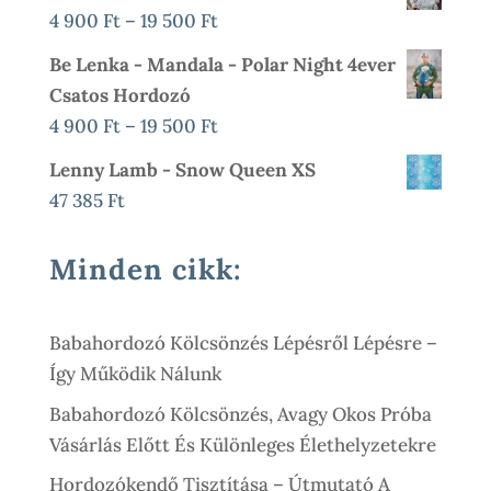
900 Ft
Ártartomány:
4 900
Ft
–
19 500
Ft
990 Ft
-
4
Be Lenka - Mandala - Polar Night 4ever
21
900 Ft
Csatos Hordozó
900 Ft
-
Ártartomány:
4 900
Ft
–
19 500
Ft
19
4
Lenny Lamb - Snow Queen XS
500 Ft
900 Ft
47 385
Ft
-
19
Minden cikk:
500 Ft
Babahordozó Kölcsönzés Lépésről Lépésre –
Így Működik Nálunk
Babahordozó Kölcsönzés, Avagy Okos Próba
Vásárlás Előtt És Különleges Élethelyzetekre
Hordozókendő Tisztítása – Útmutató A