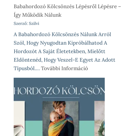
Babahordozó Kölcsönzés Lépésről Lépésre –
Így Működik Nálunk
Szerző: Szilvi
A Babahordozó Kölcsönzés Nálunk Arról
Szól, Hogy Nyugodtan Kipróbálhatod A
Hordozót A Saját Életetekben, Mielőtt
Eldöntenéd, Hogy Veszel-E Egyet Az Adott
:
Típusból.…
További Információ
Babahordozó
Kölcsönzés
Lépésről
Lépésre
–
Így
Működik