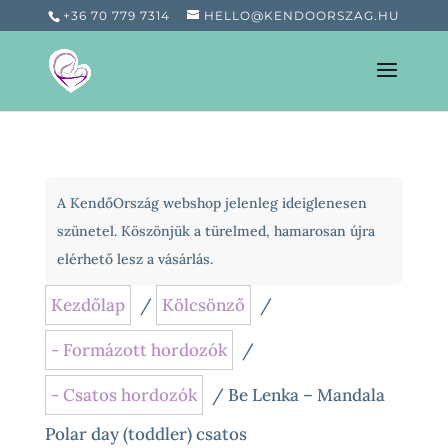
+36 70 779 7314
HELLO@KENDOORSZAG.HU
A KendőOrszág webshop jelenleg ideiglenesen
szünetel. Köszönjük a türelmed, hamarosan újra
elérhető lesz a vásárlás.
Kezdőlap
/
Kölcsönző
/
- Formázott hordozók
/
- Csatos hordozók
/ Be Lenka – Mandala
Polar day (toddler) csatos