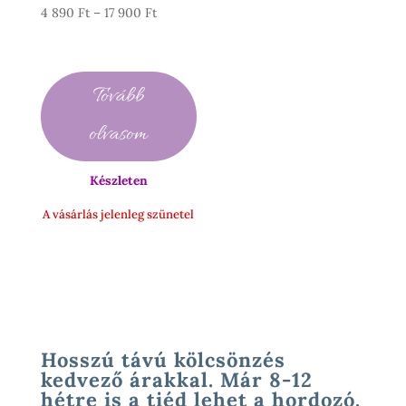
Ártartomány:
4 890
Ft
–
17 900
Ft
4
890 Ft
-
Tovább
17
900 Ft
olvasom
Készleten
A vásárlás jelenleg szünetel
Hosszú távú kölcsönzés
kedvező árakkal. Már 8-12
hétre is a tiéd lehet a hordozó.