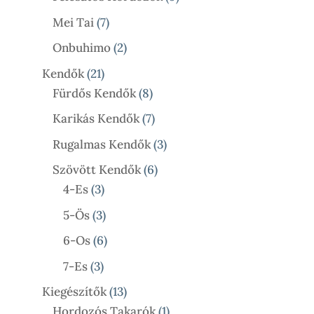
Termék
7
Mei Tai
7
Termék
2
Onbuhimo
2
Termék
21
Kendők
21
Termék
8
Fürdős Kendők
8
Termék
7
Karikás Kendők
7
Termék
3
Rugalmas Kendők
3
Termék
6
Szövött Kendők
6
3
Termék
4-Es
3
Termék
3
5-Ös
3
Termék
6
6-Os
6
Termék
3
7-Es
3
Termék
13
Kiegészítők
13
Termék
1
Hordozós Takarók
1