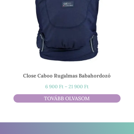
Close Caboo Rugalmas Babahordozó
Ártartomány:
6 900
Ft
–
21 900
Ft
6
TOVÁBB OLVASOM
900 Ft
-
21
900 Ft