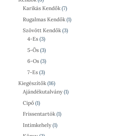
Termék
7
Karikás Kendők
7
Termék
1
Rugalmas Kendők
1
Termék
3
Szövött Kendők
3
3
Termék
4-Es
3
Termék
3
5-Ös
3
Termék
3
6-Os
3
Termék
3
7-Es
3
Termék
16
Kiegészítők
16
Termék
1
Ajándékutalvány
1
Termék
1
Cipő
1
Termék
1
Frissentartók
1
Termék
1
Intimkehely
1
Termék
2