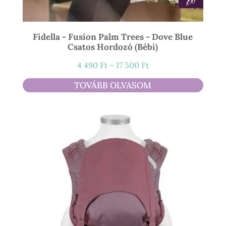
Fidella - Fusion Palm Trees - Dove Blue
Csatos Hordozó (bébi)
Ártartomány:
4 490
Ft
–
17 500
Ft
4
TOVÁBB OLVASOM
490 Ft
-
17
500 Ft