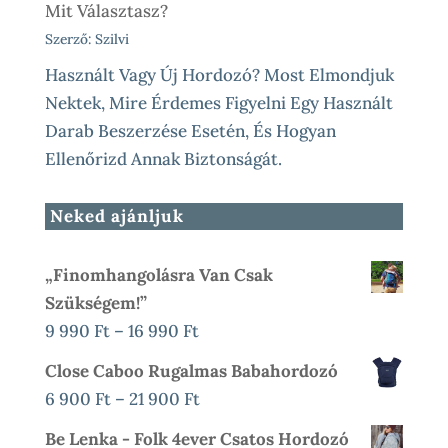
Mit Választasz?
Szerző: Szilvi
Használt Vagy Új Hordozó? Most Elmondjuk
Nektek, Mire Érdemes Figyelni Egy Használt
Darab Beszerzése Esetén, És Hogyan
Ellenőrizd Annak Biztonságát.
Neked ajánljuk
„Finomhangolásra Van Csak
Szükségem!”
Ártartomány:
9 990
Ft
–
16 990
Ft
9
Close Caboo Rugalmas Babahordozó
990 Ft
Ártartomány:
6 900
Ft
–
21 900
Ft
-
6
Be Lenka - Folk 4ever Csatos Hordozó
16