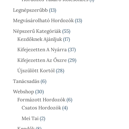
Termék
13
Legnépszerűbb
13
Termék
13
Megvásárolható Hordozók
13
Termék
55
Népszerű Kategóriák
55
17
Termék
Kezdőknek Ajánljuk
17
Termék
37
Kifejezetten A Nyárra
37
Termék
29
Kifejezetten Az Őszre
29
Termék
28
Újszülött Kortól
28
Termék
6
Tanácsadás
6
Termék
30
Webshop
30
Termék
6
Formázott Hordozók
6
4
Termék
Csatos Hordozók
4
Termék
2
Mei Tai
2
Termék
8
Kendők
8