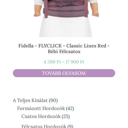
Fidella - FLYCLICK - Classic Lines Red -
Bébi Félcsatos
Ártartomány:
4 590
Ft
–
17 900
Ft
4
TOVÁBB OLVASOM
590 Ft
-
17
90
A Teljes Kínálat
90
900 Ft
Termék
42
Formázott Hordozók
42
25
Termék
Csatos Hordozók
25
Termék
9
Félcsatos Hordozók
9