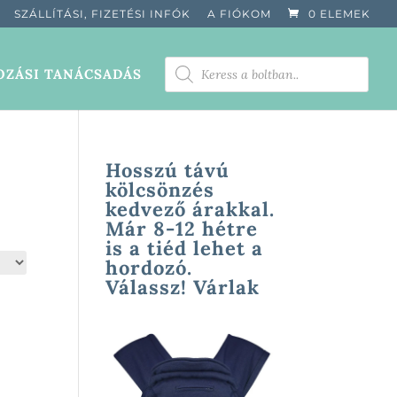
SZÁLLÍTÁSI, FIZETÉSI INFÓK
A FIÓKOM
0 ELEMEK
PRODUCTS
ZÁSI TANÁCSADÁS
SEARCH
Hosszú távú
kölcsönzés
kedvező árakkal.
Már 8-12 hétre
is a tiéd lehet a
hordozó.
Válassz! Várlak