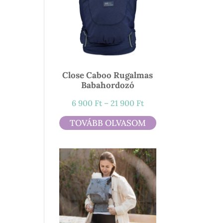
Close Caboo Rugalmas
Babahordozó
Ártartomány:
6 900
Ft
–
21 900
Ft
6
TOVÁBB OLVASOM
900 Ft
-
21
900 Ft