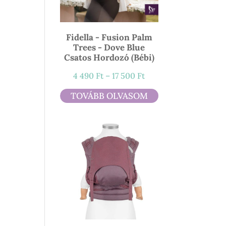
Fidella - Fusion Palm
Trees - Dove Blue
Csatos Hordozó (bébi)
Ártartomány:
4 490
Ft
–
17 500
Ft
4
TOVÁBB OLVASOM
490 Ft
-
17
500 Ft