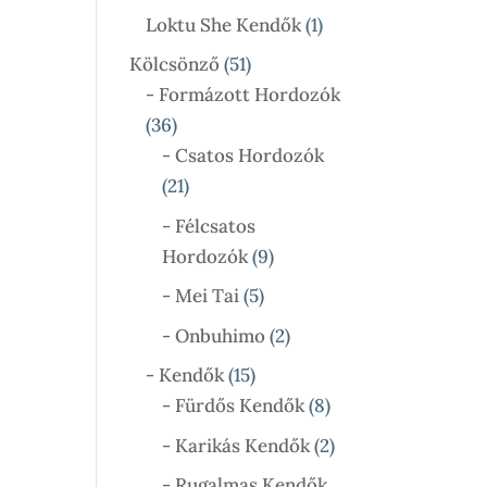
Termék
1
Loktu She Kendők
1
Termék
51
Kölcsönző
51
Termék
- Formázott Hordozók
36
36
Termék
- Csatos Hordozók
21
21
Termék
- Félcsatos
9
Hordozók
9
Termék
5
- Mei Tai
5
Termék
2
- Onbuhimo
2
Termék
15
- Kendők
15
Termék
8
- Fürdős Kendők
8
Termék
2
- Karikás Kendők
2
Termék
- Rugalmas Kendők