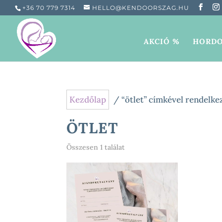
+36 70 779 7314
HELLO@KENDOORSZAG.HU
AKCIÓ %
HORDO
Kezdőlap
/ “ötlet” címkével rendelk
ÖTLET
Összesen 1 találat