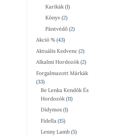
Termék
1
Karikák
1
Termék
2
Könyv
2
Termék
2
Pántvédő
2
Termék
43
Akció %
43
Termék
2
Aktuális Kedvenc
2
Termék
2
Alkalmi Hordozók
2
Termék
Forgalmazott Márkák
33
33
Termék
Be Lenka Kendők És
11
Hordozók
11
Termék
1
Didymos
1
Termék
15
Fidella
15
Termék
5
Lenny Lamb
5