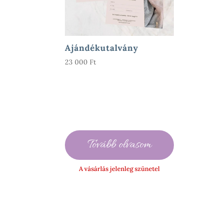
Ajándékutalvány
23 000
Ft
Tovább olvasom
A vásárlás jelenleg szünetel