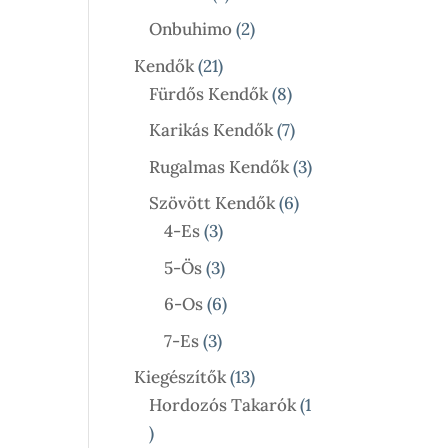
Termék
2
Onbuhimo
2
Termék
21
Kendők
21
Termék
8
Fürdős Kendők
8
Termék
7
Karikás Kendők
7
Termék
3
Rugalmas Kendők
3
Termék
6
Szövött Kendők
6
3
Termék
4-Es
3
Termék
3
5-Ös
3
Termék
6
6-Os
6
Termék
3
7-Es
3
Termék
13
Kiegészítők
13
Termék
Hordozós Takarók
1
1