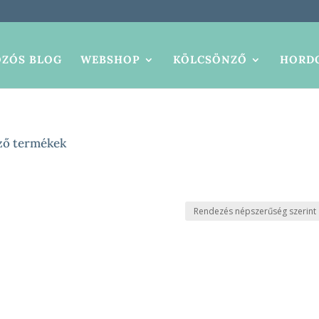
ZÓS BLOG
WEBSHOP
KÖLCSÖNZŐ
HORDO
ező termékek