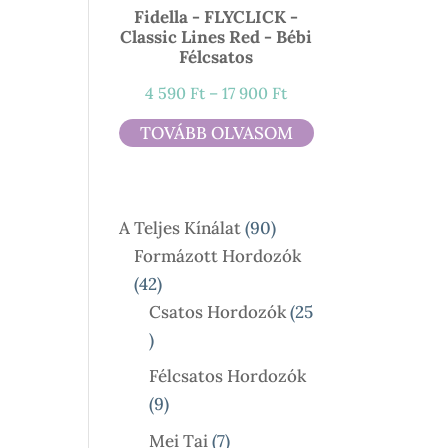
Fidella - FLYCLICK -
Classic Lines Red - Bébi
Félcsatos
Ártartomány:
4 590
Ft
–
17 900
Ft
4
TOVÁBB OLVASOM
590 Ft
-
17
90
A Teljes Kínálat
90
900 Ft
Termék
Formázott Hordozók
42
42
Termék
Csatos Hordozók
25
25
Termék
Félcsatos Hordozók
9
9
Termék
7
Mei Tai
7