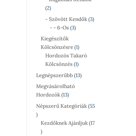
2
2
Termék
3
- Szövött Kendők
3
3
Termék
- - 6-Os
3
Termék
Kiegészítők
1
Kölcsönzésre
1
Termék
Hordozós Takaró
1
Kölcsönzés
1
Termék
13
Legnépszerűbb
13
Termék
Megvásárolható
13
Hordozók
13
Termék
Népszerű Kategóriák
55
55
Termék
Kezdőknek Ajánljuk
17
17