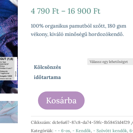
Ártartom
4 790
Ft
–
16 900
Ft
4
790 Ft
100% organikus pamutból szőtt, 180 gsm
-
vékony, kiváló minőségű hordozókendő.
16
900 Ft
Kölcsönzés
időtartama
Kosárba
Didymos
-
Prima
Cikkszám:
dc1e6a67-87c8-da74-59fc-1b58451d4f29
Sole
Kategóriák:
- - 6-os
,
- Kendők
,
- Szövött kendők
,
6