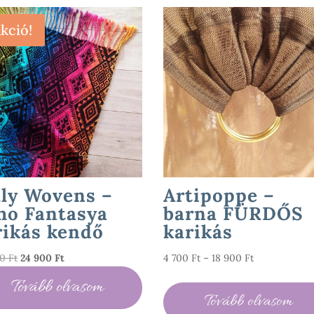
kció!
lly Wovens –
Artipoppe –
ho Fantasya
barna FÜRDŐS
rikás kendő
karikás
Original
Current
Ártartomány:
00
Ft
24 900
Ft
4 700
Ft
–
18 900
Ft
price
price
4
Tovább olvasom
was:
is:
700 Ft
Tovább olvasom
30
24
-