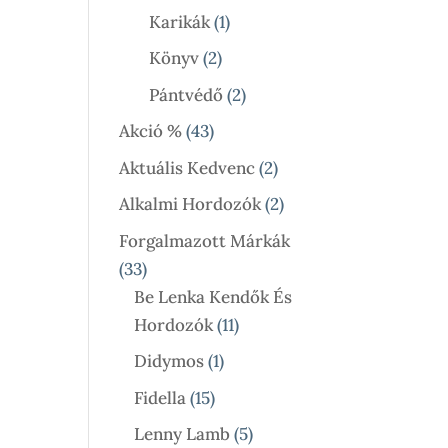
Termék
1
Karikák
1
Termék
2
Könyv
2
Termék
2
Pántvédő
2
Termék
43
Akció %
43
Termék
2
Aktuális Kedvenc
2
Termék
2
Alkalmi Hordozók
2
Termék
Forgalmazott Márkák
33
33
Termék
Be Lenka Kendők És
11
Hordozók
11
Termék
1
Didymos
1
Termék
15
Fidella
15
Termék
5
Lenny Lamb
5