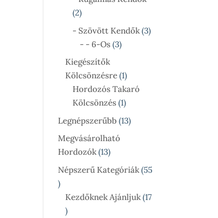
2
2
Termék
3
- Szövött Kendők
3
3
Termék
- - 6-Os
3
Termék
Kiegészítők
1
Kölcsönzésre
1
Termék
Hordozós Takaró
1
Kölcsönzés
1
Termék
13
Legnépszerűbb
13
Termék
Megvásárolható
13
Hordozók
13
Termék
Népszerű Kategóriák
55
55
Termék
Kezdőknek Ajánljuk
17
17