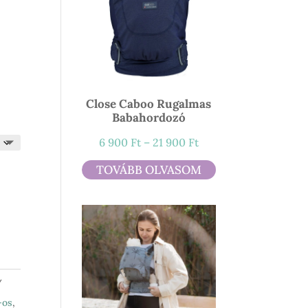
ány:
Close Caboo Rugalmas
Babahordozó
Ártartomány:
6 900
Ft
–
21 900
Ft
6
TOVÁBB OLVASOM
900 Ft
-
21
900 Ft
-os
,