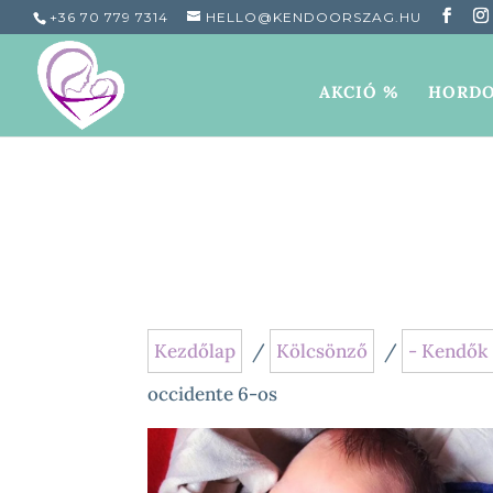
+36 70 779 7314
HELLO@KENDOORSZAG.HU
AKCIÓ %
HORDO
Kezdőlap
/
Kölcsönző
/
- Kendők
occidente 6-os