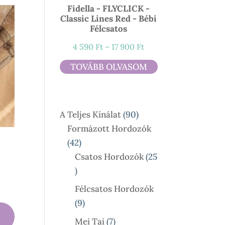
Fidella - FLYCLICK -
Classic Lines Red - Bébi
Félcsatos
Ártartomány:
4 590
Ft
–
17 900
Ft
4
TOVÁBB OLVASOM
590 Ft
-
17
90
A Teljes Kínálat
90
900 Ft
Termék
Formázott Hordozók
42
42
Termék
Csatos Hordozók
25
25
Termék
Félcsatos Hordozók
9
9
Termék
7
Mei Tai
7