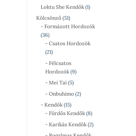
Termék
1
Loktu She Kendők
1
Termék
51
Kölcsönző
51
Termék
- Formázott Hordozók
36
36
Termék
- Csatos Hordozók
21
21
Termék
- Félcsatos
9
Hordozók
9
Termék
5
- Mei Tai
5
Termék
2
- Onbuhimo
2
Termék
15
- Kendők
15
Termék
8
- Fürdős Kendők
8
Termék
2
- Karikás Kendők
2
Termék
- Rugalmas Kendők