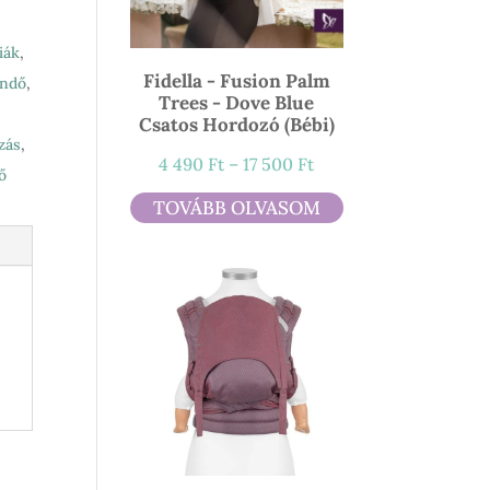
iák
,
Fidella - Fusion Palm
endő
,
Trees - Dove Blue
Csatos Hordozó (bébi)
zás
,
Ártartomány:
4 490
Ft
–
17 500
Ft
ő
4
TOVÁBB OLVASOM
490 Ft
-
17
500 Ft