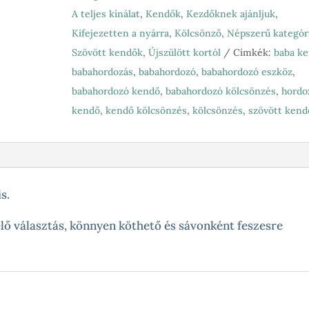
occidente
A teljes kínálat
,
Kendők
,
Kezdőknek ajánljuk
,
6-
Kifejezetten a nyárra
,
Kölcsönző
,
Népszerű kategór
os
Szövött kendők
,
Újszülött kortól
Címkék:
baba k
mennyiség
babahordozás
,
babahordozó
,
babahordozó eszköz
,
babahordozó kendő
,
babahordozó kölcsönzés
,
hordo
kendő
,
kendő kölcsönzés
,
kölcsönzés
,
szövött kend
s.
ő választás, könnyen köthető és sávonként feszesre