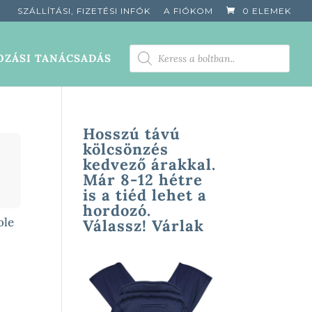
SZÁLLÍTÁSI, FIZETÉSI INFÓK
A FIÓKOM
0 ELEMEK
PRODUCTS
ZÁSI TANÁCSADÁS
SEARCH
Hosszú távú
kölcsönzés
kedvező árakkal.
Már 8-12 hétre
is a tiéd lehet a
hordozó.
ole
Válassz! Várlak