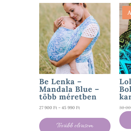
A
Be Lenka –
Lo
Mandala Blue –
Bo
több méretben
ka
Ártartomány:
27 900
Ft
–
45 990
Ft
30 0
27
900 Ft
Tovább olvasom
-