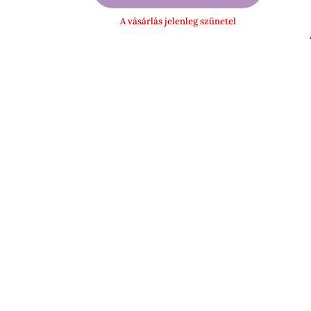
45
A vásárlás jelenleg szünetel
990 Ft