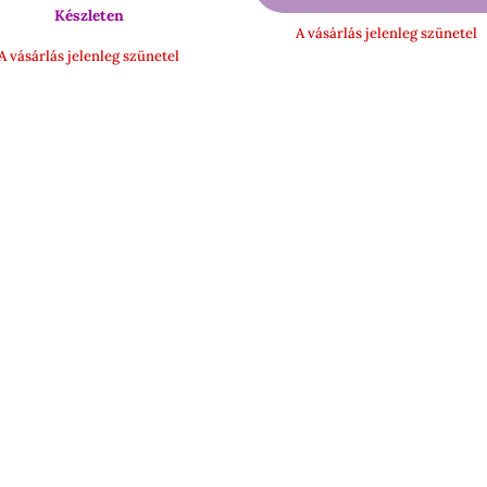
000 Ft.
900 Ft.
18
Készleten
A vásárlás jelenleg szünetel
900 Ft
A vásárlás jelenleg szünetel