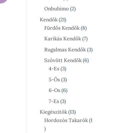
Termék
2
Onbuhimo
2
Termék
21
Kendők
21
Termék
8
Fürdős Kendők
8
Termék
7
Karikás Kendők
7
Termék
3
Rugalmas Kendők
3
Termék
6
Szövött Kendők
6
3
Termék
4-Es
3
Termék
3
5-Ös
3
Termék
6
6-Os
6
Termék
3
7-Es
3
Termék
13
Kiegészítők
13
Termék
Hordozós Takarók
1
1