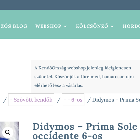
ZÓS BLOG
WEBSHOP
KÖLCSÖNZŐ
HORDO
A KendőOrszág webshop jelenleg ideiglenesen
szünetel. Köszönjük a türelmed, hamarosan újra
elérhető lesz a vásárlás.
/
- Szövött kendők
/
- - 6-os
/ Didymos – Prima S
Didymos – Prima Sole
occidente 6-os