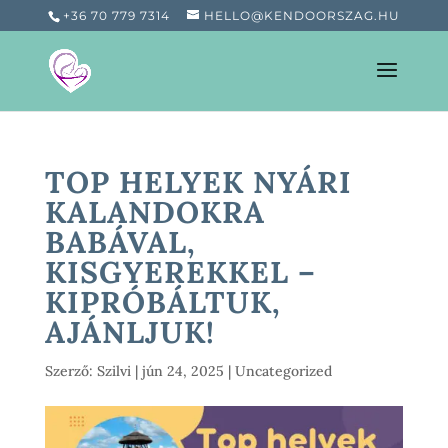
+36 70 779 7314
HELLO@KENDOORSZAG.HU
TOP HELYEK NYÁRI
KALANDOKRA
BABÁVAL,
KISGYEREKKEL –
KIPRÓBÁLTUK,
AJÁNLJUK!
Szerző:
Szilvi
|
jún 24, 2025
|
Uncategorized