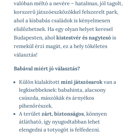
valóban méltó a nevére – hatalmas, jól tagolt,
korszerű játszóeszközökkel felszerelt park,
ahol a kisbabás családok is kényelmesen
elidőzhetnek. Ha egy olyan helyet keresel
Budapesten, ahol
kistestvér és nagytesó
is
remekül érzi magát, ez a hely tökéletes
választás!
Babával miért jó választás?
Külön kialakított
mini játszósarok
van a
legkisebbeknek: babahinta, alacsony
csúszda, mászókák és árnyékos
pihenőrészek.
A terület
zárt, biztonságos
, könnyen
átlátható, így nyugodtabban lehet
elengedni a totyogót is felfedezni.