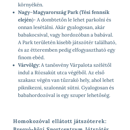
környékén.
Nagy
–
Magyarország Park (Tési fennsík
elején
)- A dombtetőn le lehet parkolni és
onnan lesétálni. Akár gyalogosan, akár
babakocsival, vagy hordozóban a babával.
A Park területén kisebb játszótér található,
és az étteremben pedig elfogyasztható egy
finom ebéd.
Várvölgy:
A tanösvény Várpalota szélétől
indul a Rózsakút utca végéből. Az első
szakasz végén van tűzrakó hely, ahol lehet
piknikezni, szalonnát sütni. Gyalogosan és
babahordozóval is egy szuper lehetőség.
Homokozóval ellátott játszóterek:
Bregyó-közi Sportcentrum Játszótér