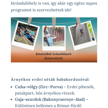
kirándulóhely is van, így akár egy egész napos
programot is szervezhettek ide!
Árnyékos erdei séták babahordozóval
:
Cuha-völgy (Zirc–Porva)
– Erdei pihenők,
patakpart, hűs árnyékos részek.
Gaja-szurdok (Bakonycsernye–Jásd)
–
Különösen kellemes a Római-fürdő