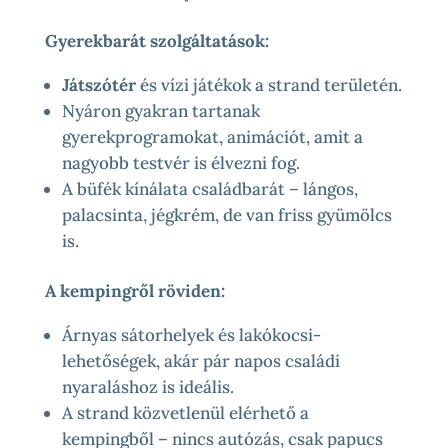
Gyerekbarát szolgáltatások:
Játszótér
és vízi játékok a strand területén.
Nyáron gyakran tartanak
gyerekprogramokat, animációt, amit a
nagyobb testvér is élvezni fog.
A büfék kínálata családbarát – lángos,
palacsinta, jégkrém, de van friss gyümölcs
is.
A kempingről röviden:
Árnyas sátorhelyek és lakókocsi-
lehetőségek, akár pár napos családi
nyaraláshoz is ideális.
A strand közvetlenül elérhető a
kempingből – nincs autózás, csak papucs