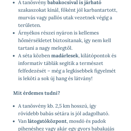
A tanösvény
babakocsival is járható
szakaszokat kínál, főként jól karbantartott,
murvás vagy pallós utak vezetnek végig a
területen.
Árnyékos részei nyáron is kellemes
hőmérsékletet biztosítanak, így nem kell
tartani a nagy melegtől.
A séta közben
madárlesek
, kilátópontok és
informatív táblák segítik a természet
felfedezését – még a legkisebbek figyelmét
is leköti a sok új hang és látvány!
Mit érdemes tudni?
A tanösvény kb. 2,5 km hosszú, így
rövidebb babás sétára is jól adagolható.
Van
látogatóközpont
, mosdó és padok
pihenéshez vagy akár egy gyors babakajás