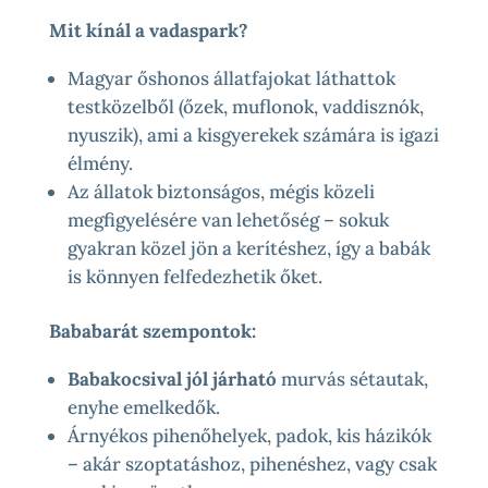
Mit kínál a vadaspark?
Magyar őshonos állatfajokat láthattok
testközelből (őzek, muflonok, vaddisznók,
nyuszik), ami a kisgyerekek számára is igazi
élmény.
Az állatok biztonságos, mégis közeli
megfigyelésére van lehetőség – sokuk
gyakran közel jön a kerítéshez, így a babák
is könnyen felfedezhetik őket.
Bababarát szempontok:
Babakocsival jól járható
murvás sétautak,
enyhe emelkedők.
Árnyékos pihenőhelyek, padok, kis házikók
– akár szoptatáshoz, pihenéshez, vagy csak