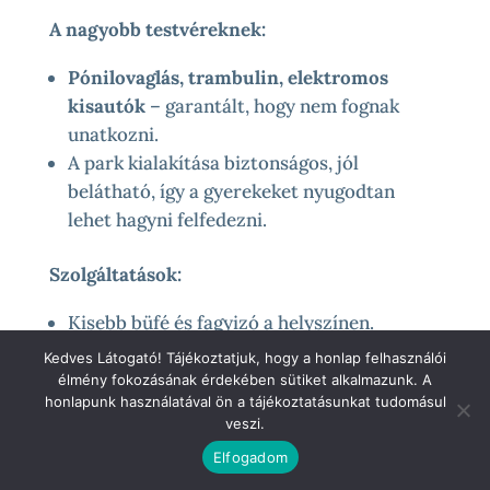
A nagyobb testvéreknek:
Pónilovaglás, trambulin, elektromos
kisautók
– garantált, hogy nem fognak
unatkozni.
A park kialakítása biztonságos, jól
belátható, így a gyerekeket nyugodtan
lehet hagyni felfedezni.
Szolgáltatások:
Kisebb büfé és fagyizó a helyszínen.
A mosdók
tiszták és babával is
Kedves Látogató! Tájékoztatjuk, hogy a honlap felhasználói
használhatók
, van pelenkázó.
élmény fokozásának érdekében sütiket alkalmazunk. A
honlapunk használatával ön a tájékoztatásunkat tudomásul
veszi.
Hasznos infó:
Elfogadom
A park Siófok keleti részén, csendes, zöld