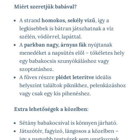
Miért szeretjük babával?
A strand
homokos, sekély vízű
, így a
legkisebbek is bátran játszhatnak a víz
szélén, vödörrel, lapáttal.
A
parkban nagy, árnyas fák
nyújtanak
menedéket a napsütés elől – tökéletes hely
egy babakocsis szunyókáláshoz vagy
szoptatáshoz.
A fűves részre
plédet leterítve
ideális
helyszínt találtok piknikhez, pelenkázáshoz
vagy csak egy kis pihenéshez.
Extra lehetőségek a közelben:
Sétány babakocsival is könnyen járható.
Játszótér, fagyizó, lángosos a közelben –
így a nagyobb testvérek sem unatkoznak.