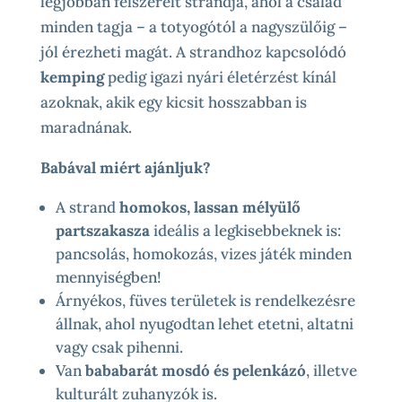
legjobban felszerelt strandja, ahol a család
minden tagja – a totyogótól a nagyszülőig –
jól érezheti magát. A strandhoz kapcsolódó
kemping
pedig igazi nyári életérzést kínál
azoknak, akik egy kicsit hosszabban is
maradnának.
Babával miért ajánljuk?
A strand
homokos, lassan mélyülő
partszakasza
ideális a legkisebbeknek is:
pancsolás, homokozás, vizes játék minden
mennyiségben!
Árnyékos, füves területek is rendelkezésre
állnak, ahol nyugodtan lehet etetni, altatni
vagy csak pihenni.
Van
bababarát mosdó és pelenkázó
, illetve
kulturált zuhanyzók is.