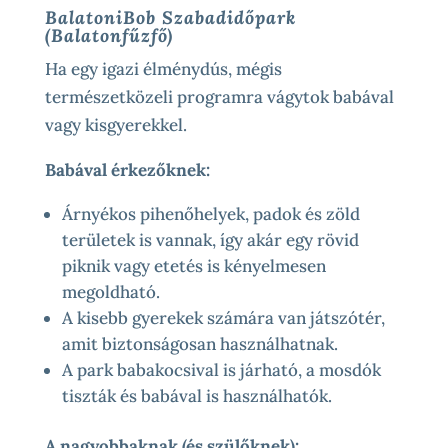
BalatoniBob Szabadidőpark
(Balatonfűzfő)
Ha egy igazi élménydús, mégis
természetközeli programra vágytok babával
vagy kisgyerekkel.
Babával érkezőknek:
Árnyékos pihenőhelyek, padok és zöld
területek is vannak, így akár egy rövid
piknik vagy etetés is kényelmesen
megoldható.
A kisebb gyerekek számára van játszótér,
amit biztonságosan használhatnak.
A park babakocsival is járható, a mosdók
tiszták és babával is használhatók.
A nagyobbaknak (és szülőknek):