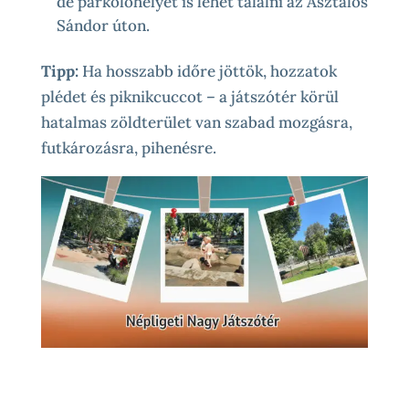
de parkolóhelyet is lehet találni az Asztalos
Sándor úton.
Tipp:
Ha hosszabb időre jöttök, hozzatok
plédet és piknikcuccot – a játszótér körül
hatalmas zöldterület van szabad mozgásra,
futkározásra, pihenésre.