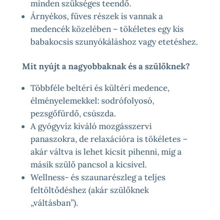
minden szükséges teendő.
Árnyékos, füves részek is vannak a
medencék közelében – tökéletes egy kis
babakocsis szunyókáláshoz vagy etetéshez.
Mit nyújt a nagyobbaknak és a szülőknek?
Többféle beltéri és kültéri medence,
élményelemekkel: sodrófolyosó,
pezsgőfürdő, csúszda.
A gyógyvíz kiváló mozgásszervi
panaszokra, de relaxációra is tökéletes –
akár váltva is lehet kicsit pihenni, míg a
másik szülő pancsol a kicsivel.
Wellness- és szaunarészleg a teljes
feltöltődéshez (akár szülőknek
„váltásban”).