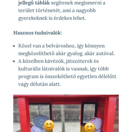
jellegű táblák
segítenek megismerni a
terület történetét, ami a nagyobb
gyerekeknek is érdekes lehet.
Hasznos tudnivalók:
Közel van a belvároshoz, így könnyen
megközelíthető akár gyalog, akár autóval.
A közelben kávézók, játszóterek és
kulturális látnivalók is vannak, így több
program is összeköthető egyetlen délelőtt
vagy délután alatt.