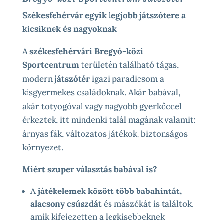
Székesfehérvár egyik legjobb játszótere a
kicsiknek és nagyoknak
A
székesfehérvári Bregyó-közi
Sportcentrum
területén található tágas,
modern
játszótér
igazi paradicsom a
kisgyermekes családoknak. Akár babával,
akár totyogóval vagy nagyobb gyerkőccel
érkeztek, itt mindenki talál magának valamit:
árnyas fák, változatos játékok, biztonságos
környezet.
Miért szuper választás babával is?
A
játékelemek között több babahintát,
alacsony csúszdát
és mászókát is találtok,
amik kifejezetten a legkisebbeknek