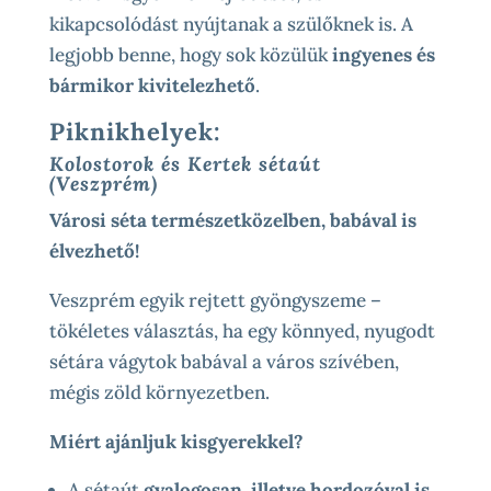
kikapcsolódást nyújtanak a szülőknek is. A
legjobb benne, hogy sok közülük
ingyenes és
bármikor kivitelezhető
.
Piknikhelyek:
Kolostorok és Kertek sétaút
(Veszprém)
Városi séta természetközelben, babával is
élvezhető!
Veszprém egyik rejtett gyöngyszeme –
tökéletes választás, ha egy könnyed, nyugodt
sétára vágytok babával a város szívében,
mégis zöld környezetben.
Miért ajánljuk kisgyerekkel?
A sétaút
gyalogosan, illetve hordozóval is