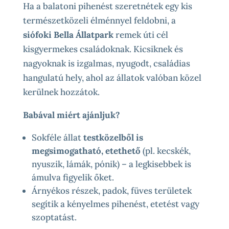
Ha a balatoni pihenést szeretnétek egy kis
természetközeli élménnyel feldobni, a
siófoki Bella Állatpark
remek úti cél
kisgyermekes családoknak. Kicsiknek és
nagyoknak is izgalmas, nyugodt, családias
hangulatú hely, ahol az állatok valóban közel
kerülnek hozzátok.
Babával miért ajánljuk?
Sokféle állat
testközelből is
megsimogatható, etethető
(pl. kecskék,
nyuszik, lámák, pónik) – a legkisebbek is
ámulva figyelik őket.
Árnyékos részek, padok, füves területek
segítik a kényelmes pihenést, etetést vagy
szoptatást.