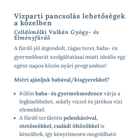
Vízparti pancsolás lehetőségek
a közelben
Celldömölki Vulkán Gyógy- és
Élményfürdő
A fürdő jól átgondolt, tágas terei, baba- és
gyermekbarát szolgáltatásai miatt ideális egy
egész napos közös nyári programhoz!
Miért ajánljuk babával/kisgyerekkel?
Külön
baba- és gyermekmedence
várja a
legkisebbeket, sekély vízzel és játékos vízi
elemekkel.
A fürdő területén
pelenkázóval,
etetőszékkel, családi öltözőkkel
is
készültek, így kényelmesen megoldható