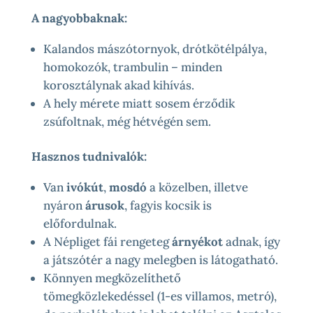
A nagyobbaknak:
Kalandos mászótornyok, drótkötélpálya,
homokozók, trambulin – minden
korosztálynak akad kihívás.
A hely mérete miatt sosem érződik
zsúfoltnak, még hétvégén sem.
Hasznos tudnivalók:
Van
ivókút
,
mosdó
a közelben, illetve
nyáron
árusok
, fagyis kocsik is
előfordulnak.
A Népliget fái rengeteg
árnyékot
adnak, így
a játszótér a nagy melegben is látogatható.
Könnyen megközelíthető
tömegközlekedéssel (1-es villamos, metró),