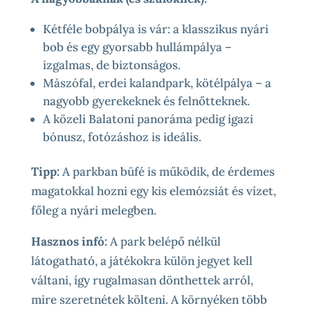
Kétféle bobpálya is vár: a klasszikus nyári
bob és egy gyorsabb hullámpálya –
izgalmas, de biztonságos.
Mászófal, erdei kalandpark, kötélpálya – a
nagyobb gyerekeknek és felnőtteknek.
A közeli Balatoni panoráma pedig igazi
bónusz, fotózáshoz is ideális.
Tipp:
A parkban büfé is működik, de érdemes
magatokkal hozni egy kis elemózsiát és vízet,
főleg a nyári melegben.
Hasznos infó:
A park belépő nélkül
látogatható, a játékokra külön jegyet kell
váltani, így rugalmasan dönthettek arról,
mire szeretnétek költeni. A környéken több