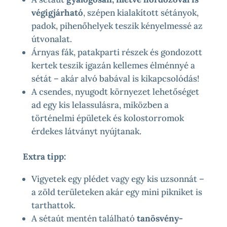
végigjárható
, szépen kialakított sétányok,
padok, pihenőhelyek teszik kényelmessé az
útvonalat.
Árnyas fák, patakparti részek és gondozott
kertek teszik igazán kellemes élménnyé a
sétát – akár alvó babával is kikapcsolódás!
A csendes, nyugodt környezet lehetőséget
ad egy kis lelassulásra, miközben a
történelmi épületek és kolostorromok
érdekes látványt nyújtanak.
Extra tipp:
Vigyetek egy plédet vagy egy kis uzsonnát –
a zöld területeken akár egy mini pikniket is
tarthattok.
A sétaút mentén található
tanösvény-