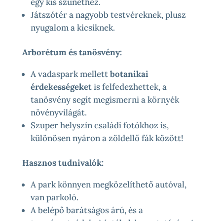
egy kis szünethez.
Játszótér a nagyobb testvéreknek, plusz
nyugalom a kicsiknek.
Arborétum és tanösvény:
A vadaspark mellett
botanikai
érdekességeket
is felfedezhettek, a
tanösvény segít megismerni a környék
növényvilágát.
Szuper helyszín családi fotókhoz is,
különösen nyáron a zöldellő fák között!
Hasznos tudnivalók:
A park könnyen megközelíthető autóval,
van parkoló.
A belépő barátságos árú, és a