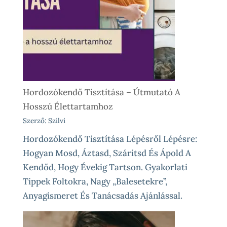
Előtt
És
Különleges
Élethelyzetekre
Hordozókendő Tisztítása – Útmutató A
Hosszú Élettartamhoz
Szerző: Szilvi
Hordozókendő Tisztítása Lépésről Lépésre:
Hogyan Mosd, Áztasd, Szárítsd És Ápold A
Kendőd, Hogy Évekig Tartson. Gyakorlati
Tippek Foltokra, Nagy „balesetekre”,
Anyagismeret És Tanácsadás Ajánlással.