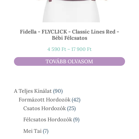
Fidella - FLYCLICK - Classic Lines Red -
Bébi Félcsatos
Ártartomány:
4 590
Ft
–
17 900
Ft
4
TOVÁBB OLVASOM
590 Ft
-
17
90
A Teljes Kínálat
90
900 Ft
Termék
42
Formázott Hordozók
42
25
Termék
Csatos Hordozók
25
Termék
9
Félcsatos Hordozók
9
Termék
7
Mei Tai
7