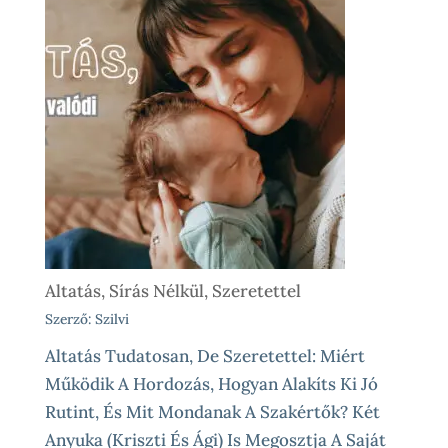
Altatás, Sírás Nélkül, Szeretettel
Szerző: Szilvi
Altatás Tudatosan, De Szeretettel: Miért
Működik A Hordozás, Hogyan Alakíts Ki Jó
Rutint, És Mit Mondanak A Szakértők? Két
Anyuka (Kriszti És Ági) Is Megosztja A Saját