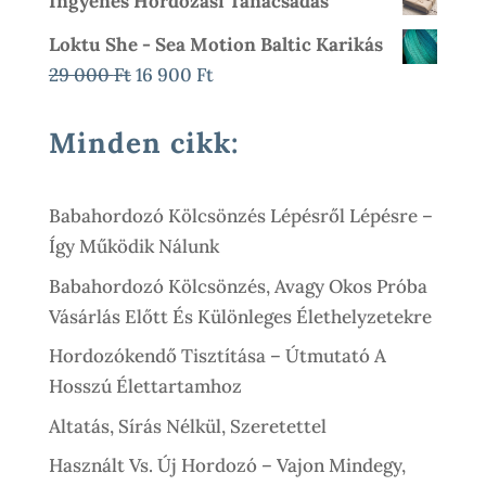
Ingyenes Hordozási Tanácsadás
16
Was:
Is:
900 Ft
Loktu She - Sea Motion Baltic Karikás
26
11
Original
Current
29 000
Ft
16 900
Ft
000 Ft.
900 Ft.
Price
Price
Was:
Is:
Minden cikk:
29
16
000 Ft.
900 Ft.
Babahordozó Kölcsönzés Lépésről Lépésre –
Így Működik Nálunk
Babahordozó Kölcsönzés, Avagy Okos Próba
Vásárlás Előtt És Különleges Élethelyzetekre
Hordozókendő Tisztítása – Útmutató A
Hosszú Élettartamhoz
Altatás, Sírás Nélkül, Szeretettel
Használt Vs. Új Hordozó – Vajon Mindegy,