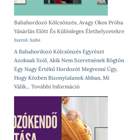
Babahordozó Kölcsönzés, Avagy Okos Próba
Vásárlás Előtt És Különleges Élethelyzetekre
Szerző: Szilvi
A Babahordozó Kölcsönzés Egyrészt
Azoknak Szól, Akik Nem Szeretnének Rögtön
Egy Nagy Értékű Hordozót Megvenni Úgy,
Hogy Közben Bizonytalanok Abban, Mi
:
Válik…
További Információ
Babahordozó
Kölcsönzés,
Avagy
Okos
Próba
Vásárlás