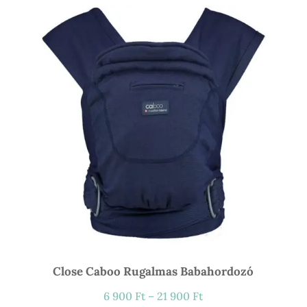
Close Caboo Rugalmas Babahordozó
Ártartomány:
6 900
Ft
–
21 900
Ft