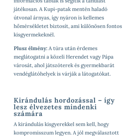
információs táblák is segítik a tanulást
játékosan. A Kupi-patak mentén haladó
útvonal árnyas, így nyáron is kellemes
hőmérsékletet biztosít, ami különösen fontos
kisgyermekeknél.
Plusz élmény:
A túra után érdemes
meglátogatni a közeli Herendet vagy Pápa
városát, ahol játszóterek és gyermekbarát
vendéglátóhelyek is várják a látogatókat.
Kirándulás hordozással – így
lesz élvezetes mindenki
számára
A kirándulás kisgyerekkel sem kell, hogy
kompromisszum legyen. A jól megválasztott