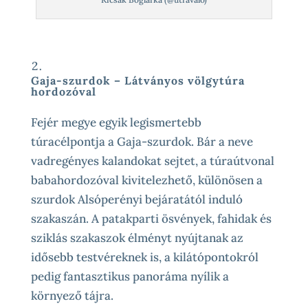
Gaja-szurdok – Látványos völgytúra
hordozóval
Fejér megye egyik legismertebb
túracélpontja a Gaja-szurdok. Bár a neve
vadregényes kalandokat sejtet, a túraútvonal
babahordozóval kivitelezhető, különösen a
szurdok Alsóperényi bejáratától induló
szakaszán. A patakparti ösvények, fahidak és
sziklás szakaszok élményt nyújtanak az
idősebb testvéreknek is, a kilátópontokról
pedig fantasztikus panoráma nyílik a
környező tájra.