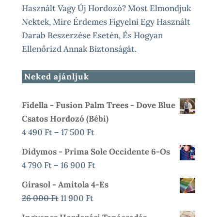
Használt Vagy Új Hordozó? Most Elmondjuk
Nektek, Mire Érdemes Figyelni Egy Használt
Darab Beszerzése Esetén, És Hogyan
Ellenőrizd Annak Biztonságát.
Neked ajánljuk
Fidella - Fusion Palm Trees - Dove Blue
Csatos Hordozó (bébi)
Ártartomány:
4 490
Ft
–
17 500
Ft
4
Didymos - Prima Sole Occidente 6-Os
490 Ft
Ártartomány:
4 790
Ft
–
16 900
Ft
-
4
Girasol - Amitola 4-Es
17
790 Ft
Original
Current
26 000
Ft
11 900
Ft
500 Ft
-
Price
Price