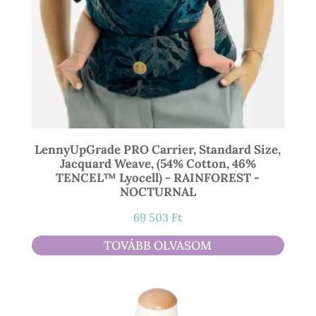
LennyUpGrade PRO Carrier, Standard Size,
Jacquard Weave, (54% Cotton, 46%
TENCEL™ Lyocell) - RAINFOREST -
NOCTURNAL
69 503
Ft
TOVÁBB OLVASOM