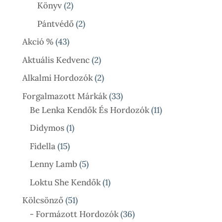
Termék
2
Könyv
2
Termék
2
Pántvédő
2
Termék
43
Akció %
43
Termék
2
Aktuális Kedvenc
2
Termék
2
Alkalmi Hordozók
2
Termék
33
Forgalmazott Márkák
33
Termék
11
Be Lenka Kendők És Hordozók
11
Termék
1
Didymos
1
Termék
15
Fidella
15
Termék
5
Lenny Lamb
5
Termék
1
Loktu She Kendők
1
Termék
51
Kölcsönző
51
Termék
36
- Formázott Hordozók
36