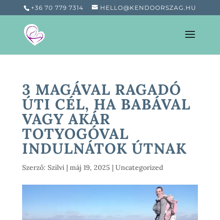
+36 70 779 7314
HELLO@KENDOORSZAG.HU
3 MAGÁVAL RAGADÓ
ÚTI CÉL, HA BABÁVAL
VAGY AKÁR
TOTYOGÓVAL
INDULNÁTOK ÚTNAK
Szerző:
Szilvi
|
máj 19, 2025
|
Uncategorized