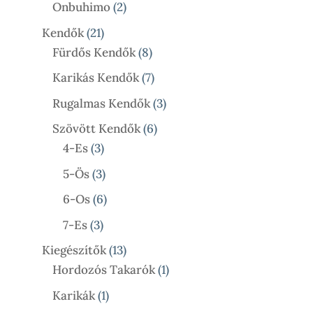
Termék
2
Onbuhimo
2
Termék
21
Kendők
21
Termék
8
Fürdős Kendők
8
Termék
7
Karikás Kendők
7
Termék
3
Rugalmas Kendők
3
Termék
6
Szövött Kendők
6
3
Termék
4-Es
3
Termék
3
5-Ös
3
Termék
6
6-Os
6
Termék
3
7-Es
3
Termék
13
Kiegészítők
13
Termék
1
Hordozós Takarók
1
Termék
1
Karikák
1