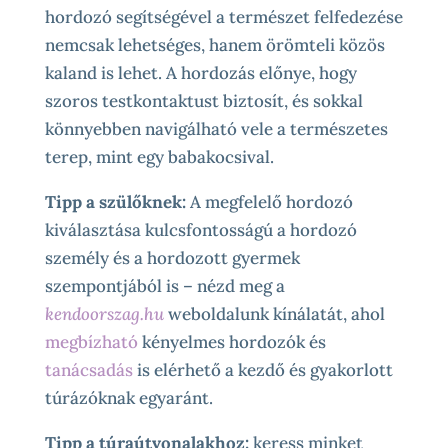
hordozó segítségével a természet felfedezése
nemcsak lehetséges, hanem örömteli közös
kaland is lehet. A hordozás előnye, hogy
szoros testkontaktust biztosít, és sokkal
könnyebben navigálható vele a természetes
terep, mint egy babakocsival.
Tipp a szülőknek:
A megfelelő hordozó
kiválasztása kulcsfontosságú a hordozó
személy és a hordozott gyermek
szempontjából is – nézd meg a
kendoorszag.hu
weboldalunk kínálatát, ahol
megbízható
kényelmes hordozók és
tanácsadás
is elérhető a kezdő és gyakorlott
túrázóknak egyaránt.
Tipp a túraútvonalakhoz:
keress minket