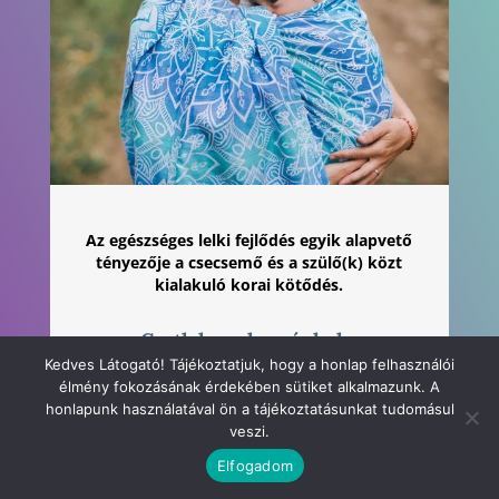
Az egészséges lelki fejlődés egyik alapvető
tényezője a csecsemő és a szülő(k) közt
kialakuló korai kötődés.
Csatlakozz hozzánk, ha
Kedves Látogató! Tájékoztatjuk, hogy a honlap felhasználói
Te is hiszel abban, hogy a hordozás hozzásegít
élmény fokozásának érdekében sütiket alkalmazunk. A
a korai kötődés kialakulásához, mely egy egész
honlapunk használatával ön a tájékoztatásunkat tudomásul
életen át tartó előny a babádnak.
veszi.
Elfogadom