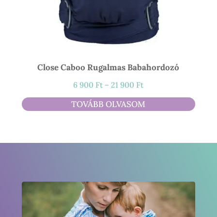
Close Caboo Rugalmas Babahordozó
Ártartomány:
6 900
Ft
–
21 900
Ft
6
TOVÁBB OLVASOM
900 Ft
-
21
900 Ft