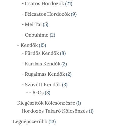
21
Termék
- Csatos Hordozók
21
Termék
9
- Félcsatos Hordozók
9
Termék
5
- Mei Tai
5
Termék
2
- Onbuhimo
2
Termék
15
- Kendők
15
Termék
8
- Fürdős Kendők
8
Termék
2
- Karikás Kendők
2
Termék
2
- Rugalmas Kendők
2
Termék
3
- Szövött Kendők
3
3
Termék
- - 6-Os
3
Termék
1
Kiegészítők Kölcsönzésre
1
Termék
1
Hordozós Takaró Kölcsönzés
1
Termék
13
Legnépszerűbb
13