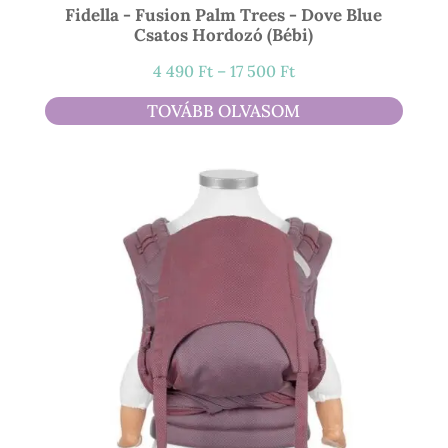
Fidella - Fusion Palm Trees - Dove Blue
Csatos Hordozó (bébi)
Ártartomány:
4 490
Ft
–
17 500
Ft
4
TOVÁBB OLVASOM
490 Ft
-
17
500 Ft