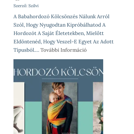
Szerző: Szilvi
A Babahordozó Kölcsönzés Nálunk Arról
Szól, Hogy Nyugodtan Kipróbálhatod A
Hordozót A Saját Életetekben, Mielőtt
Eldöntenéd, Hogy Veszel-E Egyet Az Adott
:
Típusból.…
További Információ
Babahordozó
Kölcsönzés
Lépésről
Lépésre
–
Így
Működik
Nálunk