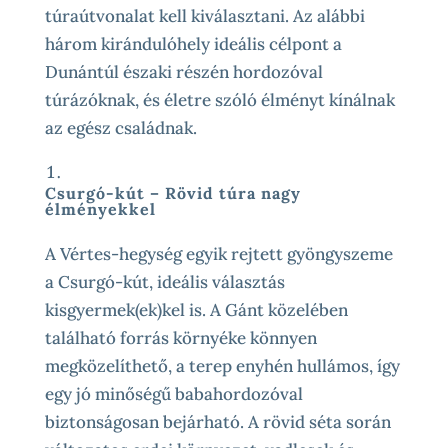
túraútvonalat kell kiválasztani. Az alábbi
három kirándulóhely ideális célpont a
Dunántúl északi részén hordozóval
túrázóknak, és életre szóló élményt kínálnak
az egész családnak.
Csurgó-kút – Rövid túra nagy
élményekkel
A Vértes-hegység egyik rejtett gyöngyszeme
a Csurgó-kút, ideális választás
kisgyermek(ek)kel is. A Gánt közelében
található forrás környéke könnyen
megközelíthető, a terep enyhén hullámos, így
egy jó minőségű babahordozóval
biztonságosan bejárható. A rövid séta során