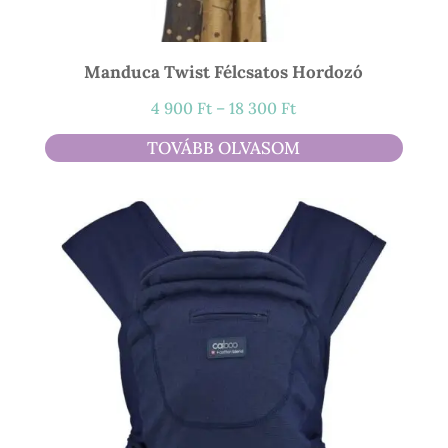
Manduca Twist Félcsatos Hordozó
Ártartomány:
4 900
Ft
–
18 300
Ft
4
TOVÁBB OLVASOM
900 Ft
-
18
300 Ft