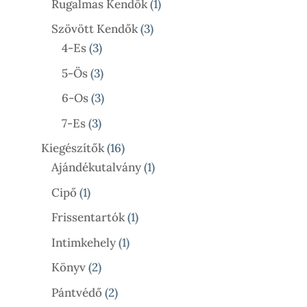
1
Rugalmas Kendők
1
Termék
3
Szövött Kendők
3
3
Termék
4-Es
3
Termék
3
5-Ös
3
Termék
3
6-Os
3
Termék
3
7-Es
3
Termék
16
Kiegészítők
16
Termék
1
Ajándékutalvány
1
Termék
1
Cipő
1
Termék
1
Frissentartók
1
Termék
1
Intimkehely
1
Termék
2
Könyv
2
Termék
2
Pántvédő
2