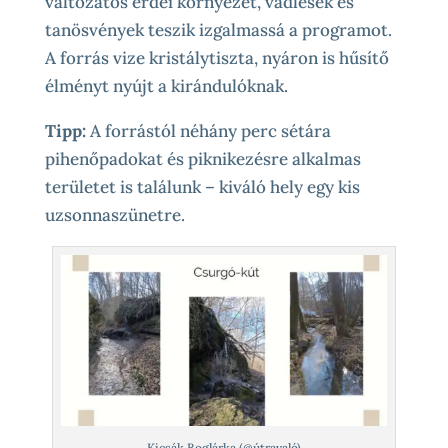
változatos erdei környezet, vadlesek és
tanösvények teszik izgalmassá a programot.
A forrás vize kristálytiszta, nyáron is hűsítő
élményt nyújt a kirándulóknak.
Tipp:
A forrástól néhány perc sétára
pihenőpadokat és piknikezésre alkalmas
területet is találunk – kiváló hely egy kis
uzsonnaszünetre.
Kicsák Boglárka (@útravaló)