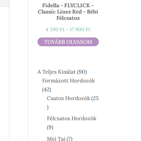
Fidella - FLYCLICK -
Classic Lines Red - Bébi
Félcsatos
Ártartomány:
4 590
Ft
–
17 900
Ft
4
TOVÁBB OLVASOM
590 Ft
-
17
90
A Teljes Kínálat
90
900 Ft
Termék
Formázott Hordozók
42
42
Termék
Csatos Hordozók
25
25
Termék
Félcsatos Hordozók
9
9
Termék
7
Mei Tai
7