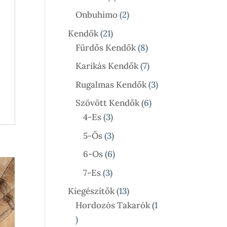
Termék
2
Onbuhimo
2
Termék
21
Kendők
21
Termék
8
Fürdős Kendők
8
Termék
7
Karikás Kendők
7
Termék
3
Rugalmas Kendők
3
Termék
6
Szövött Kendők
6
3
Termék
4-Es
3
Termék
3
5-Ös
3
Termék
6
6-Os
6
Termék
3
7-Es
3
Termék
13
Kiegészítők
13
Termék
Hordozós Takarók
1
1