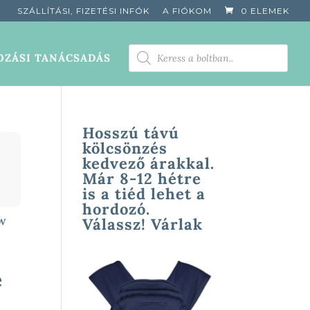
SZÁLLÍTÁSI, FIZETÉSI INFÓK
A FIÓKOM
0 ELEMEK
PRODUCTS
ZÁSI TANÁCSADÁS
SEARCH
Hosszú távú
kölcsönzés
kedvező árakkal.
Már 8-12 hétre
is a tiéd lehet a
hordozó.
ow
Válassz! Várlak
e