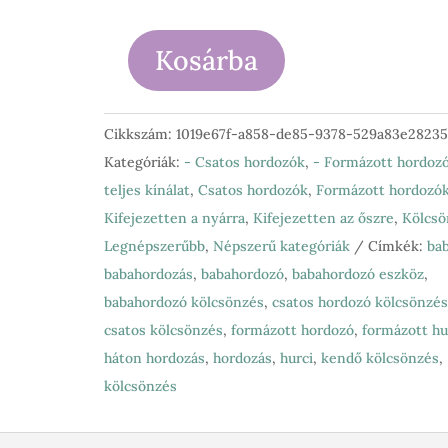
Kosárba
Liliputi
-
Rainbow
Cikkszám:
1019e67f-a858-de85-9378-529a83e28235
line
Kategóriák:
- Csatos hordozók
,
- Formázott hordoz
-
teljes kínálat
,
Csatos hordozók
,
Formázott hordozó
Traveller
Kifejezetten a nyárra
,
Kifejezetten az őszre
,
Kölcsö
csatos
Legnépszerűbb
,
Népszerű kategóriák
Címkék:
ba
hordozó
babahordozás
,
babahordozó
,
babahordozó eszköz
,
mennyiség
babahordozó kölcsönzés
,
csatos hordozó kölcsönzés
csatos kölcsönzés
,
formázott hordozó
,
formázott hu
háton hordozás
,
hordozás
,
hurci
,
kendő kölcsönzés
,
kölcsönzés