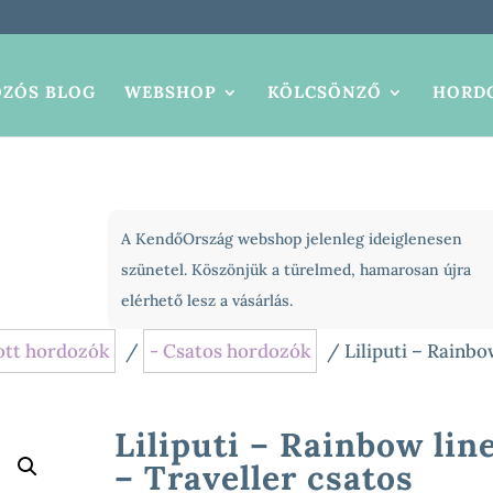
ZÓS BLOG
WEBSHOP
KÖLCSÖNZŐ
HORDO
A KendőOrszág webshop jelenleg ideiglenesen
szünetel. Köszönjük a türelmed, hamarosan újra
elérhető lesz a vásárlás.
ott hordozók
/
- Csatos hordozók
/ Liliputi – Rainb
Liliputi – Rainbow lin
– Traveller csatos