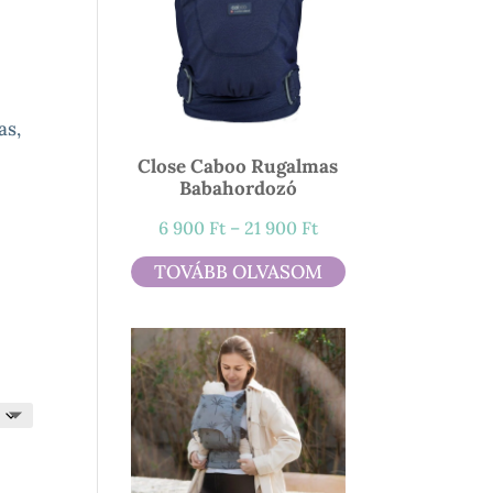
mány:
as,
Close Caboo Rugalmas
Babahordozó
Ártartomány:
6 900
Ft
–
21 900
Ft
6
TOVÁBB OLVASOM
900 Ft
-
21
900 Ft