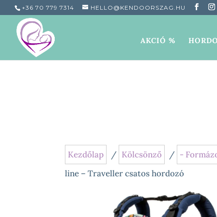
+36 70 779 7314
HELLO@KENDOORSZAG.HU
AKCIÓ %
HORDO
Kezdőlap
/
Kölcsönző
/
- Formáz
line – Traveller csatos hordozó