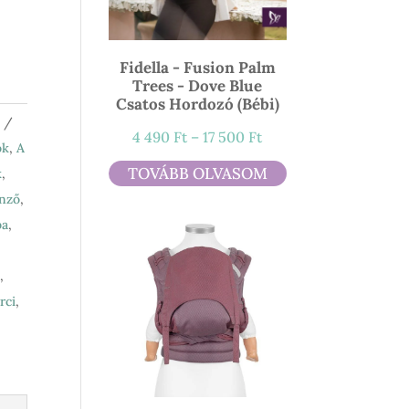
Fidella - Fusion Palm
Trees - Dove Blue
Csatos Hordozó (bébi)
Ártartomány:
4 490
Ft
–
17 500
Ft
ók
,
A
4
TOVÁBB OLVASOM
k
,
490 Ft
nző
,
-
ba
,
17
500 Ft
,
rci
,