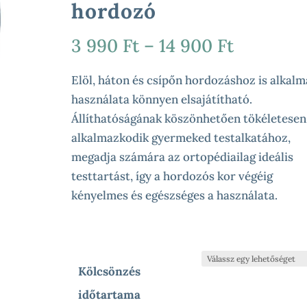
hordozó
Ártarto
3 990
Ft
–
14 900
Ft
3
990 Ft
Elöl, háton és csípőn hordozáshoz is alkalm
-
használata könnyen elsajátítható.
14
Állíthatóságának köszönhetően tökéletesen
900 Ft
alkalmazkodik gyermeked testalkatához,
megadja számára az ortopédiailag ideális
testtartást, így a hordozós kor végéig
kényelmes és egészséges a használata.
Kölcsönzés
időtartama