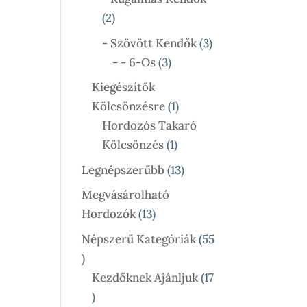
2
2
Termék
3
- Szövött Kendők
3
3
Termék
- - 6-Os
3
Termék
Kiegészítők
1
Kölcsönzésre
1
Termék
Hordozós Takaró
1
Kölcsönzés
1
Termék
13
Legnépszerűbb
13
Termék
Megvásárolható
13
Hordozók
13
Termék
Népszerű Kategóriák
55
55
Termék
Kezdőknek Ajánljuk
17
17