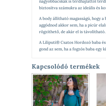
nagyobbacskák is térdhajlattól térd
biztosítva számukra az ideális és k
A body állítható magasságú, hogy a 
aggódnod akkor sem, ha a picúr elals
rögzíthető, de akár el is távolítható.
A Liliputi® Csatos Hordozó baba és
gond az sem, ha a fogzós baba egy k
Kapcsolódó termékek