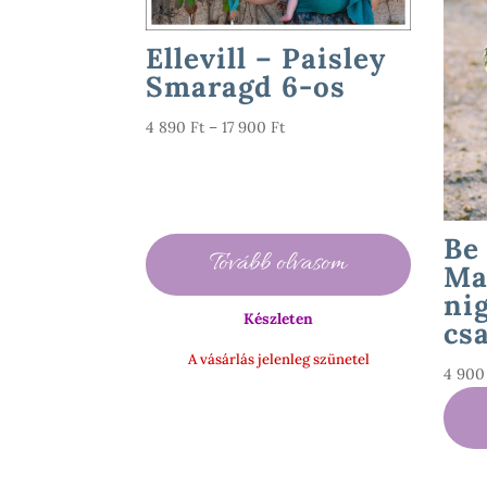
Ellevill – Paisley
Smaragd 6-os
Ártartomány:
4 890
Ft
–
17 900
Ft
4
890 Ft
-
17
Be
900 Ft
Tovább olvasom
Ma
ni
Készleten
cs
A vásárlás jelenleg szünetel
4 90