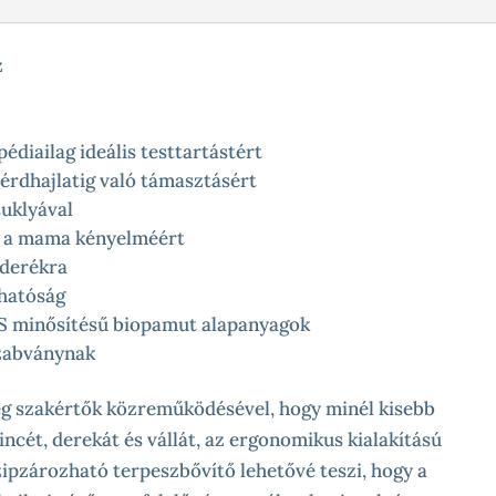
z
édiailag ideális testtartástért
térdhajlatig való támasztásért
suklyával
s a mama kényelméért
 derékra
lhatóság
OTS minősítésű biopamut alapanyagok
szabványnak
eg szakértők közreműködésével, hogy minél kisebb
ncét, derekát és vállát, az ergonomikus kialakítású
elzipzározható terpeszbővítő lehetővé teszi, hogy a