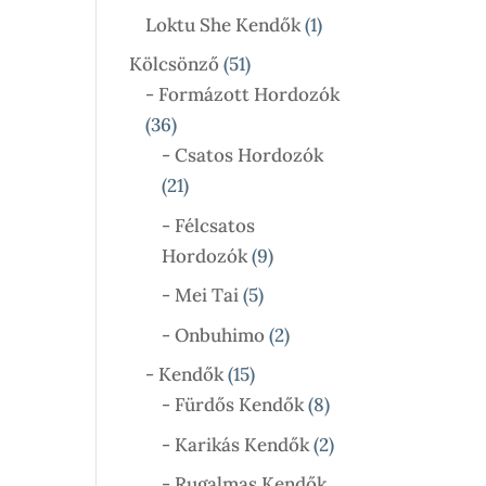
Termék
1
Loktu She Kendők
1
Termék
51
Kölcsönző
51
Termék
- Formázott Hordozók
36
36
Termék
- Csatos Hordozók
21
21
Termék
- Félcsatos
9
Hordozók
9
Termék
5
- Mei Tai
5
Termék
2
- Onbuhimo
2
Termék
15
- Kendők
15
Termék
8
- Fürdős Kendők
8
Termék
2
- Karikás Kendők
2
Termék
- Rugalmas Kendők