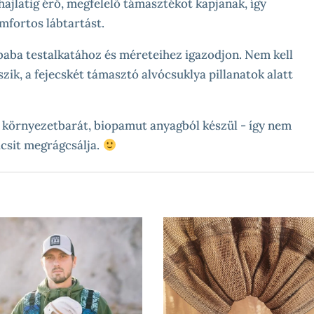
hajlatig érő, megfelelő támasztékot kapjanak, így
omfortos lábtartást.
baba testalkatához és méreteihez igazodjon. Nem kell
zik, a fejecskét támasztó alvócsuklya pillanatok alatt
 környezetbarát, biopamut anyagból készül - így nem
icsit megrágcsálja.