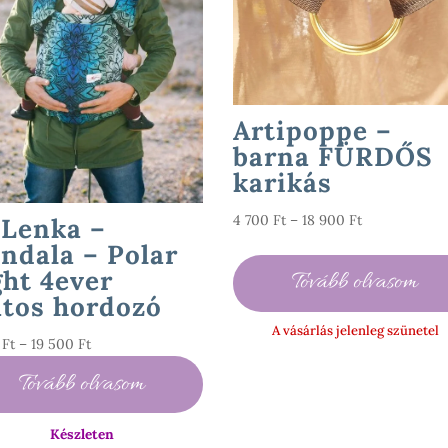
Artipoppe –
barna FÜRDŐS
karikás
Ártartomány:
4 700
Ft
–
18 900
Ft
 Lenka –
4
ndala – Polar
700 Ft
ght 4ever
Tovább olvasom
-
atos hordozó
18
A vásárlás jelenleg szünetel
900 Ft
Ártartomány:
0
Ft
–
19 500
Ft
4
Tovább olvasom
900 Ft
-
Készleten
19