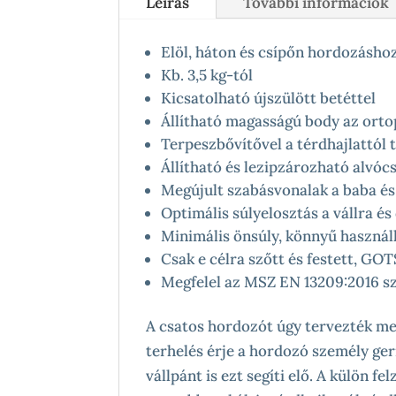
Leírás
További információk
Elöl, háton és csípőn hordozásho
Kb. 3,5 kg-tól
Kicsatolható újszülött betéttel
Állítható magasságú body az ortop
Terpeszbővítővel a térdhajlattól 
Állítható és lezipzározható alvóc
Megújult szabásvonalak a baba é
Optimális súlyelosztás a vállra és
Minimális önsúly, könnyű haszná
Csak e célra szőtt és festett, G
Megfelel az MSZ EN 13209:2016 
A csatos hordozót úgy tervezték m
terhelés érje a hordozó személy geri
vállpánt is ezt segíti elő. A külön f