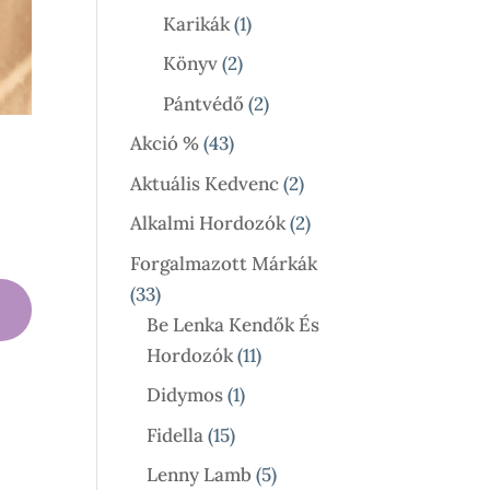
Termék
1
Karikák
1
Termék
2
Könyv
2
Termék
2
Pántvédő
2
Termék
43
Akció %
43
Termék
2
Aktuális Kedvenc
2
Termék
2
Alkalmi Hordozók
2
Termék
Forgalmazott Márkák
33
33
Termék
Be Lenka Kendők És
11
Hordozók
11
Termék
1
Didymos
1
Termék
15
Fidella
15
Termék
5
Lenny Lamb
5