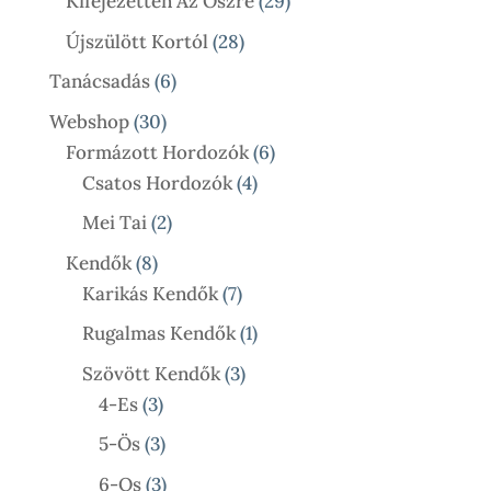
29
Kifejezetten Az Őszre
29
Termék
28
Újszülött Kortól
28
Termék
6
Tanácsadás
6
Termék
30
Webshop
30
Termék
6
Formázott Hordozók
6
4
Termék
Csatos Hordozók
4
Termék
2
Mei Tai
2
Termék
8
Kendők
8
Termék
7
Karikás Kendők
7
Termék
1
Rugalmas Kendők
1
Termék
3
Szövött Kendők
3
3
Termék
4-Es
3
Termék
3
5-Ös
3
Termék
3
6-Os
3