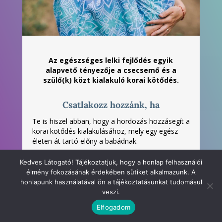
Az egészséges lelki fejlődés egyik
alapvető tényezője a csecsemő és a
szülő(k) közt kialakuló korai kötődés.
Csatlakozz hozzánk, ha
Te is hiszel abban, hogy a hordozás hozzásegít a
korai kötődés kialakulásához, mely egy egész
életen át tartó előny a babádnak.
Kedves Látogató! Tájékoztatjuk, hogy a honlap felhasználói
élmény fokozásának érdekében sütiket alkalmazunk. A
honlapunk használatával ön a tájékoztatásunkat tudomásul
veszi.
Elfogadom
Elolvastam és elfogadom az
Adatvédelmi