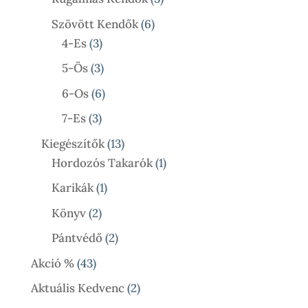
Termék
6
Szövött Kendők
6
3
Termék
4-Es
3
Termék
3
5-Ös
3
Termék
6
6-Os
6
Termék
3
7-Es
3
Termék
13
Kiegészítők
13
Termék
1
Hordozós Takarók
1
Termék
1
Karikák
1
Termék
2
Könyv
2
Termék
2
Pántvédő
2
Termék
43
Akció %
43
Termék
2
Aktuális Kedvenc
2
Termék