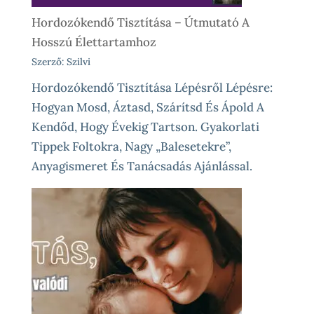
Hordozókendő Tisztítása – Útmutató A
Hosszú Élettartamhoz
Szerző: Szilvi
Hordozókendő Tisztítása Lépésről Lépésre:
Hogyan Mosd, Áztasd, Szárítsd És Ápold A
Kendőd, Hogy Évekig Tartson. Gyakorlati
Tippek Foltokra, Nagy „balesetekre”,
Anyagismeret És Tanácsadás Ajánlással.