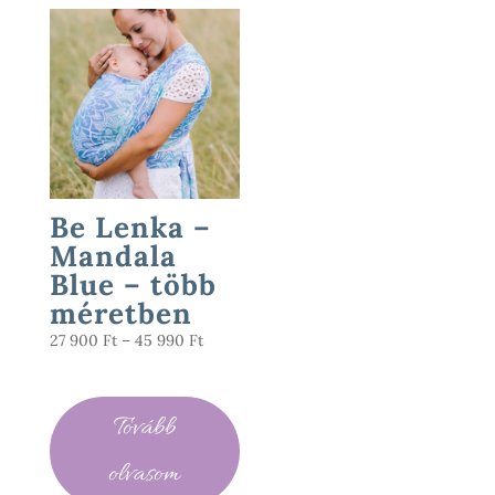
Be Lenka –
Mandala
Blue – több
méretben
Ártartomány:
27 900
Ft
–
45 990
Ft
27
900 Ft
-
Tovább
45
990 Ft
olvasom