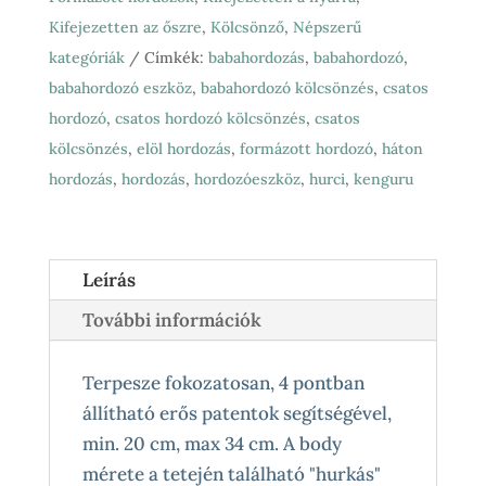
mennyiség
Kifejezetten az őszre
,
Kölcsönző
,
Népszerű
kategóriák
Címkék:
babahordozás
,
babahordozó
,
babahordozó eszköz
,
babahordozó kölcsönzés
,
csatos
hordozó
,
csatos hordozó kölcsönzés
,
csatos
kölcsönzés
,
elöl hordozás
,
formázott hordozó
,
háton
hordozás
,
hordozás
,
hordozóeszköz
,
hurci
,
kenguru
Leírás
További információk
Terpesze fokozatosan, 4 pontban
állítható erős patentok segítségével,
min. 20 cm, max 34 cm. A body
mérete a tetején található "hurkás"