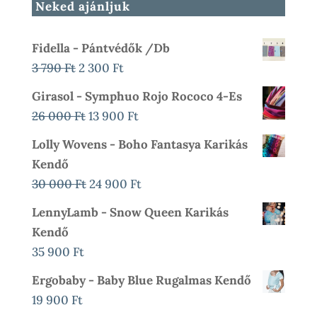
Neked ajánljuk
Fidella - Pántvédők /db
Original
Current
3 790
Ft
2 300
Ft
Price
Price
Girasol - Symphuo Rojo Rococo 4-Es
Was:
Is:
Original
Current
26 000
Ft
13 900
Ft
3
2
Price
Price
Lolly Wovens - Boho Fantasya Karikás
790 Ft.
300 Ft.
Was:
Is:
Kendő
26
13
Original
Current
30 000
Ft
24 900
Ft
000 Ft.
900 Ft.
Price
Price
LennyLamb - Snow Queen Karikás
Was:
Is:
Kendő
30
24
35 900
Ft
000 Ft.
900 Ft.
Ergobaby - Baby Blue Rugalmas Kendő
19 900
Ft