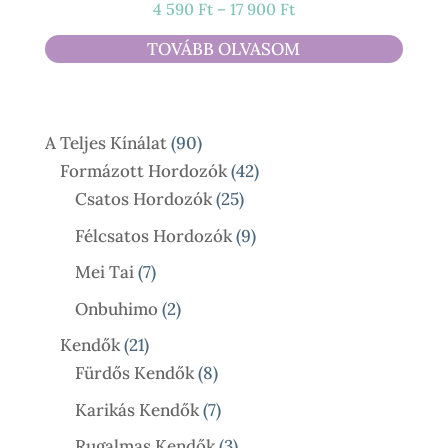
Ártartomány:
4 590
Ft
–
17 900
Ft
4
TOVÁBB OLVASOM
590 Ft
-
17
90
A Teljes Kínálat
90
900 Ft
Termék
42
Formázott Hordozók
42
25
Termék
Csatos Hordozók
25
Termék
9
Félcsatos Hordozók
9
Termék
7
Mei Tai
7
Termék
2
Onbuhimo
2
Termék
21
Kendők
21
Termék
8
Fürdős Kendők
8
Termék
7
Karikás Kendők
7
Termék
3
Rugalmas Kendők
3