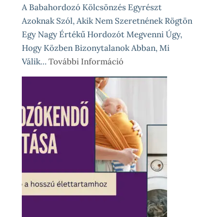
A Babahordozó Kölcsönzés Egyrészt
Azoknak Szól, Akik Nem Szeretnének Rögtön
Egy Nagy Értékű Hordozót Megvenni Úgy,
Hogy Közben Bizonytalanok Abban, Mi
:
Válik…
További Információ
Babahordozó
Kölcsönzés,
Avagy
Okos
Próba
Vásárlás
Előtt
És
Különleges
Élethelyzetekre