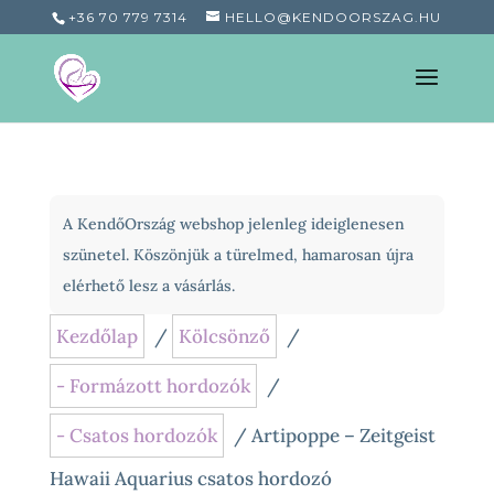
+36 70 779 7314
HELLO@KENDOORSZAG.HU
A KendőOrszág webshop jelenleg ideiglenesen
szünetel. Köszönjük a türelmed, hamarosan újra
elérhető lesz a vásárlás.
Kezdőlap
/
Kölcsönző
/
- Formázott hordozók
/
- Csatos hordozók
/ Artipoppe – Zeitgeist
Hawaii Aquarius csatos hordozó