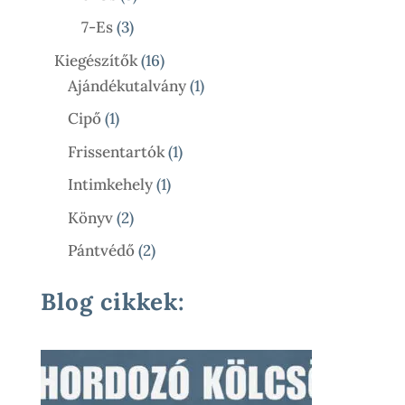
Termék
3
7-Es
3
Termék
16
Kiegészítők
16
Termék
1
Ajándékutalvány
1
Termék
1
Cipő
1
Termék
1
Frissentartók
1
Termék
1
Intimkehely
1
Termék
2
Könyv
2
Termék
2
Pántvédő
2
Termék
Blog cikkek: