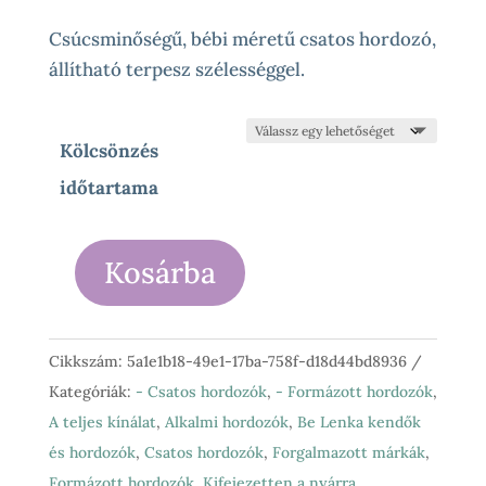
5
300 Ft
Csúcsminőségű, bébi méretű csatos hordozó,
-
állítható terpesz szélességgel.
36
000 Ft
Kölcsönzés
időtartama
Kosárba
Artipoppe
-
Zeitgeist
Cikkszám:
5a1e1b18-49e1-17ba-758f-d18d44bd8936
Hawaii
Kategóriák:
- Csatos hordozók
,
- Formázott hordozók
,
Aquarius
A teljes kínálat
,
Alkalmi hordozók
,
Be Lenka kendők
csatos
és hordozók
,
Csatos hordozók
,
Forgalmazott márkák
,
hordozó
Formázott hordozók
,
Kifejezetten a nyárra
,