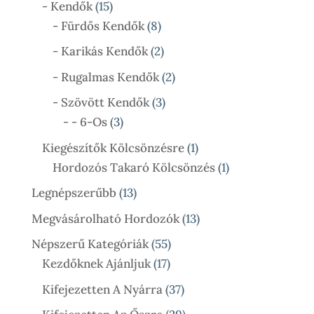
15
- Kendők
15
Termék
8
- Fürdős Kendők
8
Termék
2
- Karikás Kendők
2
Termék
2
- Rugalmas Kendők
2
Termék
3
- Szövött Kendők
3
3
Termék
- - 6-Os
3
Termék
1
Kiegészítők Kölcsönzésre
1
Termék
1
Hordozós Takaró Kölcsönzés
1
Termék
13
Legnépszerűbb
13
Termék
13
Megvásárolható Hordozók
13
Termék
55
Népszerű Kategóriák
55
17
Termék
Kezdőknek Ajánljuk
17
Termék
37
Kifejezetten A Nyárra
37
Termék