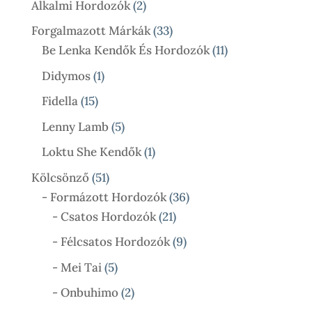
2
Alkalmi Hordozók
2
Termék
33
Forgalmazott Márkák
33
Termék
11
Be Lenka Kendők És Hordozók
11
Termék
1
Didymos
1
Termék
15
Fidella
15
Termék
5
Lenny Lamb
5
Termék
1
Loktu She Kendők
1
Termék
51
Kölcsönző
51
Termék
36
- Formázott Hordozók
36
21
Termék
- Csatos Hordozók
21
Termék
9
- Félcsatos Hordozók
9
Termék
5
- Mei Tai
5
Termék
2
- Onbuhimo
2
Termék