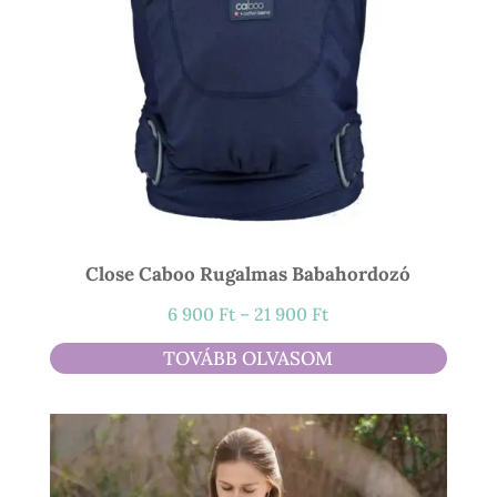
Close Caboo Rugalmas Babahordozó
Ártartomány:
6 900
Ft
–
21 900
Ft
6
TOVÁBB OLVASOM
900 Ft
-
21
900 Ft