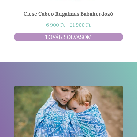
Close Caboo Rugalmas Babahordozó
Ártartomány:
6 900
Ft
–
21 900
Ft
6
TOVÁBB OLVASOM
900 Ft
-
21
900 Ft