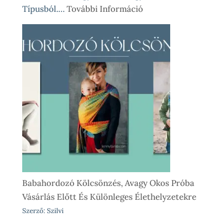
:
Típusból.…
További Információ
Babahordozó
Kölcsönzés
Lépésről
Lépésre
–
Így
Működik
Nálunk
Babahordozó Kölcsönzés, Avagy Okos Próba
Vásárlás Előtt És Különleges Élethelyzetekre
Szerző: Szilvi