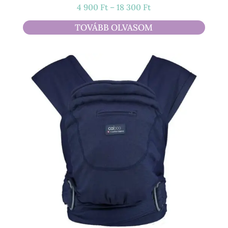
Ártartomány:
4 900
Ft
–
18 300
Ft
4
TOVÁBB OLVASOM
900 Ft
-
18
300 Ft