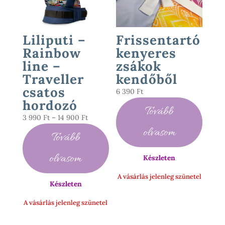
Liliputi –
Frissentartó
Rainbow
kenyeres
line –
zsákok
Traveller
kendőből
csatos
6 390
Ft
hordozó
Tovább
Ártartomány:
3 990
Ft
–
14 900
Ft
3
olvasom
Tovább
990 Ft
-
olvasom
Készleten
14
900 Ft
A vásárlás jelenleg szünetel
Készleten
A vásárlás jelenleg szünetel