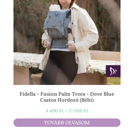
Fidella - Fusion Palm Trees - Dove Blue
Csatos Hordozó (bébi)
Ártartomány:
4 490
Ft
–
17 500
Ft
4
TOVÁBB OLVASOM
490 Ft