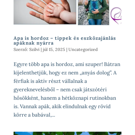
Apa is hordoz – tippek és eszközajánlás
apáknak nyárra
Szerző:
Szilvi
|
júl 15, 2025
|
Uncategorized
Egyre több apa is hordoz, ami szuper! Bátran
kijelenthetjük, hogy ez nem „anyás dolog”. A
férfiak is aktív részt vállalnak a
gyereknevelésből – nem csak játszótéri
hősökként, hanem a hétköznapi rutinokban
is. Vannak apák, akik elindulnak egy rövid
körre a babával,...