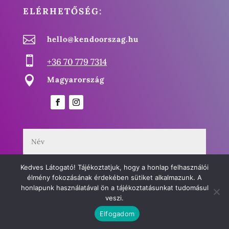
ELÉRHETŐSÉG:

hello@kendoorszag.hu

+36 70 779 7314

Magyarország
Kedves Látogató! Tájékoztatjuk, hogy a honlap felhasználói
élmény fokozásának érdekében sütiket alkalmazunk. A
honlapunk használatával ön a tájékoztatásunkat tudomásul
veszi.
Elfogadom