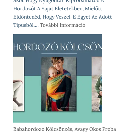
Szól, Hogy Nyugodtan Kipróbálhatod A
Hordozót A Saját Életetekben, Mielőtt
Eldöntenéd, Hogy Veszel-E Egyet Az Adott
:
Típusból.…
További Információ
Babahordozó
Kölcsönzés
Lépésről
Lépésre
–
Így
Működik
Nálunk
Babahordozó Kölcsönzés, Avagy Okos Próba