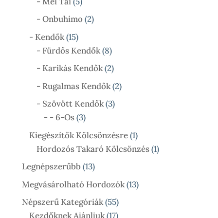
5
- Mei Tai
5
Termék
2
- Onbuhimo
2
Termék
15
- Kendők
15
Termék
8
- Fürdős Kendők
8
Termék
2
- Karikás Kendők
2
Termék
2
- Rugalmas Kendők
2
Termék
3
- Szövött Kendők
3
3
Termék
- - 6-Os
3
Termék
1
Kiegészítők Kölcsönzésre
1
Termék
1
Hordozós Takaró Kölcsönzés
1
Termék
13
Legnépszerűbb
13
Termék
13
Megvásárolható Hordozók
13
Termék
55
Népszerű Kategóriák
55
17
Termék
Kezdőknek Ajánljuk
17