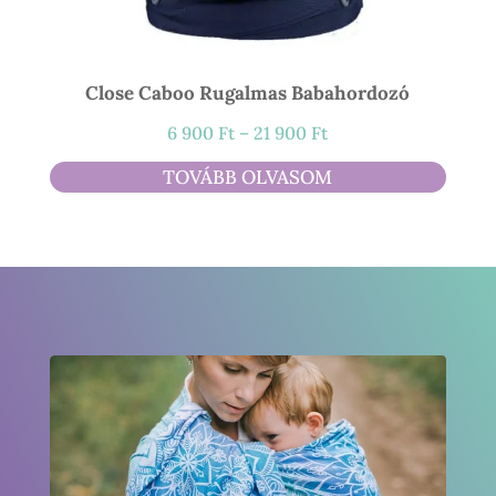
Close Caboo Rugalmas Babahordozó
Ártartomány:
6 900
Ft
–
21 900
Ft
6
TOVÁBB OLVASOM
900 Ft
-
21
900 Ft