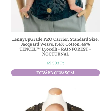
LennyUpGrade PRO Carrier, Standard Size,
Jacquard Weave, (54% Cotton, 46%
TENCEL™ Lyocell) - RAINFOREST -
NOCTURNAL
69 503
Ft
TOVÁBB OLVASOM