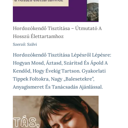
Élethelyzetekre
Hordozókendő Tisztítása – Útmutató A
Hosszú Élettartamhoz
Szerző: Szilvi
Hordozókendő Tisztítása Lépésről Lépésre:
Hogyan Mosd, Áztasd, Szárítsd És Ápold A
Kendőd, Hogy Évekig Tartson. Gyakorlati
Tippek Foltokra, Nagy „balesetekre”,
Anyagismeret És Tanácsadás Ajánlással.