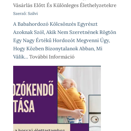
Vásárlás Előtt És Különleges Élethelyzetekre
Szerző: Szilvi
A Babahordozó Kölcsönzés Egyrészt
Azoknak Szól, Akik Nem Szeretnének Rögtön
Egy Nagy Értékű Hordozót Megvenni Úgy,
Hogy Közben Bizonytalanok Abban, Mi
:
Válik…
További Információ
Babahordozó
Kölcsönzés,
Avagy
Okos
Próba
Vásárlás
Előtt
És
Különleges