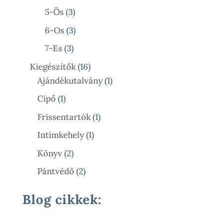
Termék
3
5-Ös
3
Termék
3
6-Os
3
Termék
3
7-Es
3
Termék
16
Kiegészítők
16
Termék
1
Ajándékutalvány
1
Termék
1
Cipő
1
Termék
1
Frissentartók
1
Termék
1
Intimkehely
1
Termék
2
Könyv
2
Termék
2
Pántvédő
2
Termék
Blog cikkek: