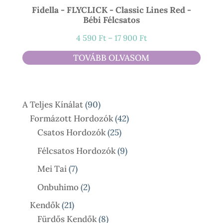
Fidella - FLYCLICK - Classic Lines Red -
Bébi Félcsatos
Ártartomány:
4 590
Ft
–
17 900
Ft
4
TOVÁBB OLVASOM
590 Ft
-
17
90
A Teljes Kínálat
90
900 Ft
Termék
42
Formázott Hordozók
42
25
Termék
Csatos Hordozók
25
Termék
9
Félcsatos Hordozók
9
Termék
7
Mei Tai
7
Termék
2
Onbuhimo
2
Termék
21
Kendők
21
Termék
8
Fürdős Kendők
8