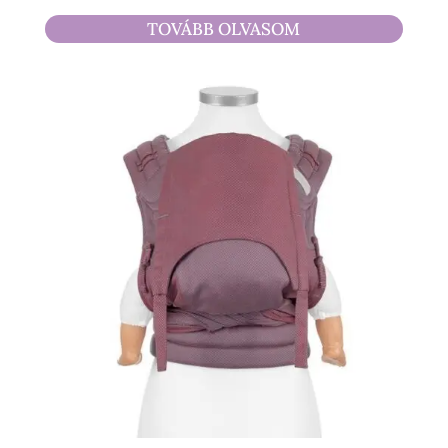
4
TOVÁBB OLVASOM
490 Ft
-
17
500 Ft