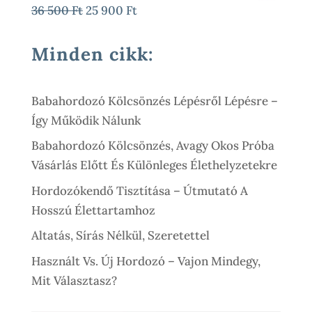
Original
Current
36 500
Ft
25 900
Ft
Price
Price
Was:
Is:
Minden cikk:
36
25
500 Ft.
900 Ft.
Babahordozó Kölcsönzés Lépésről Lépésre –
Így Működik Nálunk
Babahordozó Kölcsönzés, Avagy Okos Próba
Vásárlás Előtt És Különleges Élethelyzetekre
Hordozókendő Tisztítása – Útmutató A
Hosszú Élettartamhoz
Altatás, Sírás Nélkül, Szeretettel
Használt Vs. Új Hordozó – Vajon Mindegy,
Mit Választasz?