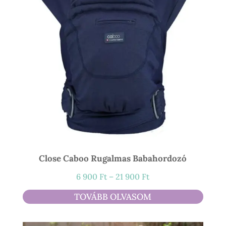
Close Caboo Rugalmas Babahordozó
Ártartomány:
6 900
Ft
–
21 900
Ft
6
TOVÁBB OLVASOM
900 Ft
-