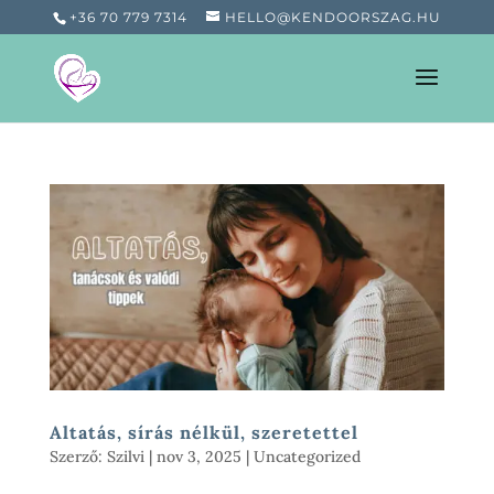
+36 70 779 7314
HELLO@KENDOORSZAG.HU
Altatás, sírás nélkül, szeretettel
Szerző:
Szilvi
|
nov 3, 2025
|
Uncategorized