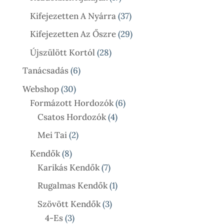
Termék
37
Kifejezetten A Nyárra
37
Termék
29
Kifejezetten Az Őszre
29
Termék
28
Újszülött Kortól
28
Termék
6
Tanácsadás
6
Termék
30
Webshop
30
Termék
6
Formázott Hordozók
6
4
Termék
Csatos Hordozók
4
Termék
2
Mei Tai
2
Termék
8
Kendők
8
Termék
7
Karikás Kendők
7
Termék
1
Rugalmas Kendők
1
Termék
3
Szövött Kendők
3
3
Termék
4-Es
3