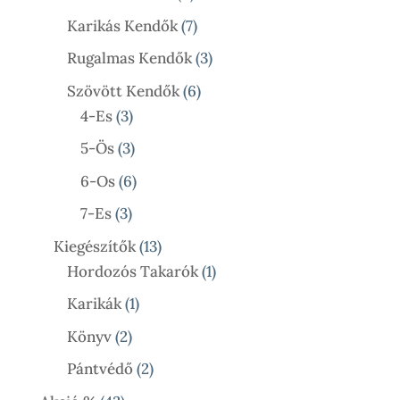
Termék
7
Karikás Kendők
7
Termék
3
Rugalmas Kendők
3
Termék
6
Szövött Kendők
6
3
Termék
4-Es
3
Termék
3
5-Ös
3
Termék
6
6-Os
6
Termék
3
7-Es
3
Termék
13
Kiegészítők
13
Termék
1
Hordozós Takarók
1
Termék
1
Karikák
1
Termék
2
Könyv
2
Termék
2
Pántvédő
2
Termék