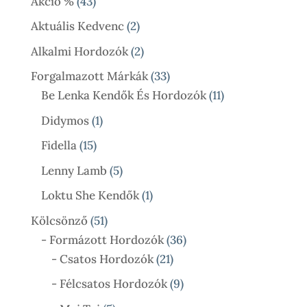
43
Akció %
43
Termék
2
Aktuális Kedvenc
2
Termék
2
Alkalmi Hordozók
2
Termék
33
Forgalmazott Márkák
33
Termék
11
Be Lenka Kendők És Hordozók
11
Termék
1
Didymos
1
Termék
15
Fidella
15
Termék
5
Lenny Lamb
5
Termék
1
Loktu She Kendők
1
Termék
51
Kölcsönző
51
Termék
36
- Formázott Hordozók
36
21
Termék
- Csatos Hordozók
21
Termék
9
- Félcsatos Hordozók
9
Termék