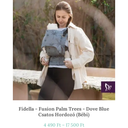
21
900 Ft
Fidella - Fusion Palm Trees - Dove Blue
Csatos Hordozó (bébi)
Ártartomány:
4 490
Ft
–
17 500
Ft