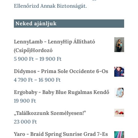
Ellenőrizd Annak Biztonságát.
Neked ajánljuk
LennyLamb - LennyHip Állítható
(csípő)hordozó
Ártartomány:
5 900
Ft
–
19 900
Ft
5
Didymos - Prima Sole Occidente 6-Os
900 Ft
Ártartomány:
4 790
Ft
–
16 900
Ft
-
4
Ergobaby - Baby Blue Rugalmas Kendő
19
790 Ft
19 900
Ft
900 Ft
-
„Találkozzunk Személyesen!”
16
23 000
Ft
900 Ft
Yaro - Braid Spring Sunrise Grad 7-Es