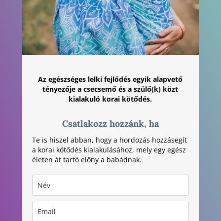
Az egészséges lelki fejlődés egyik alapvető
tényezője a csecsemő és a szülő(k) közt
kialakuló korai kötődés.
Csatlakozz hozzánk, ha
Te is hiszel abban, hogy a hordozás hozzásegít
a korai kötődés kialakulásához, mely egy egész
életen át tartó előny a babádnak.