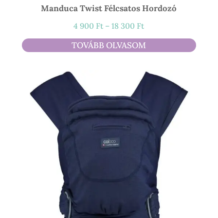
Manduca Twist Félcsatos Hordozó
Ártartomány:
4 900
Ft
–
18 300
Ft
4
TOVÁBB OLVASOM
900 Ft
-
18
300 Ft