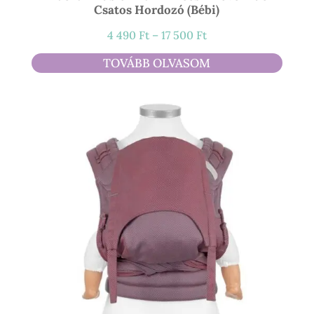
Csatos Hordozó (bébi)
Ártartomány:
4 490
Ft
–
17 500
Ft
4
TOVÁBB OLVASOM
490 Ft
-
17
500 Ft