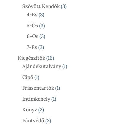
Termék
3
Szövött Kendők
3
3
Termék
4-Es
3
Termék
3
5-Ös
3
Termék
3
6-Os
3
Termék
3
7-Es
3
Termék
16
Kiegészítők
16
Termék
1
Ajándékutalvány
1
Termék
1
Cipő
1
Termék
1
Frissentartók
1
Termék
1
Intimkehely
1
Termék
2
Könyv
2
Termék
2
Pántvédő
2
Termék