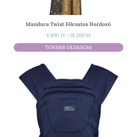
Manduca Twist Félcsatos Hordozó
Ártartomány:
4 900
Ft
–
18 300
Ft
4
TOVÁBB OLVASOM
900 Ft
-
18
300 Ft