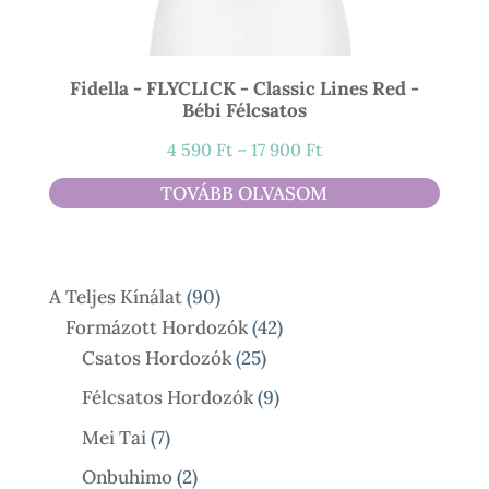
Fidella - FLYCLICK - Classic Lines Red -
Bébi Félcsatos
Ártartomány:
4 590
Ft
–
17 900
Ft
4
TOVÁBB OLVASOM
590 Ft
-
17
90
A Teljes Kínálat
90
900 Ft
Termék
42
Formázott Hordozók
42
25
Termék
Csatos Hordozók
25
Termék
9
Félcsatos Hordozók
9
Termék
7
Mei Tai
7
Termék
2
Onbuhimo
2