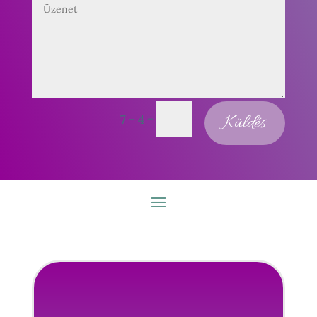
=
Küldés
7 + 4