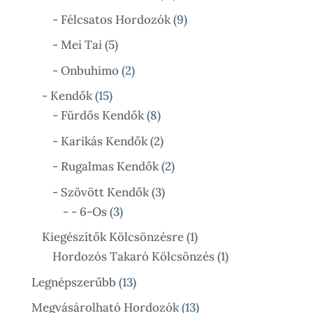
Termék
9
- Félcsatos Hordozók
9
Termék
5
- Mei Tai
5
Termék
2
- Onbuhimo
2
Termék
15
- Kendők
15
Termék
8
- Fürdős Kendők
8
Termék
2
- Karikás Kendők
2
Termék
2
- Rugalmas Kendők
2
Termék
3
- Szövött Kendők
3
3
Termék
- - 6-Os
3
Termék
1
Kiegészítők Kölcsönzésre
1
Termék
1
Hordozós Takaró Kölcsönzés
1
Termék
13
Legnépszerűbb
13
Termék
13
Megvásárolható Hordozók
13