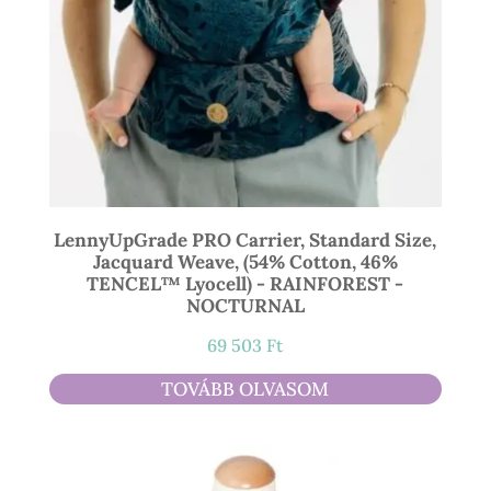
LennyUpGrade PRO Carrier, Standard Size,
Jacquard Weave, (54% Cotton, 46%
TENCEL™ Lyocell) - RAINFOREST -
NOCTURNAL
69 503
Ft
TOVÁBB OLVASOM