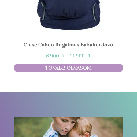
Close Caboo Rugalmas Babahordozó
Ártartomány:
6 900
Ft
–
21 900
Ft
6
TOVÁBB OLVASOM
900 Ft
-
21
900 Ft