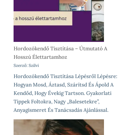
Előtt
És
Különleges
Élethelyzetekre
Hordozókendő Tisztítása – Útmutató A
Hosszú Élettartamhoz
Szerző: Szilvi
Hordozókendő Tisztítása Lépésről Lépésre:
Hogyan Mosd, Áztasd, Szárítsd És Ápold A
Kendőd, Hogy Évekig Tartson. Gyakorlati
Tippek Foltokra, Nagy „balesetekre”,
Anyagismeret És Tanácsadás Ajánlással.