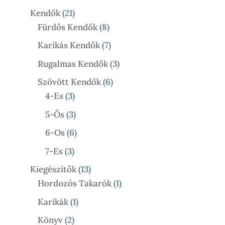
Termék
21
Kendők
21
Termék
8
Fürdős Kendők
8
Termék
7
Karikás Kendők
7
Termék
3
Rugalmas Kendők
3
Termék
6
Szövött Kendők
6
3
Termék
4-Es
3
Termék
3
5-Ös
3
Termék
6
6-Os
6
Termék
3
7-Es
3
Termék
13
Kiegészítők
13
Termék
1
Hordozós Takarók
1
Termék
1
Karikák
1
Termék
2
Könyv
2