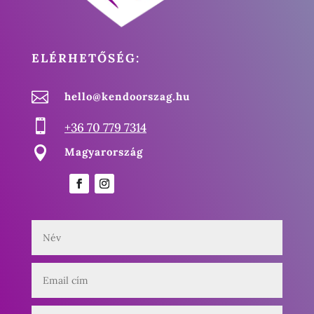
ELÉRHETŐSÉG:

hello@kendoorszag.hu

+36 70 779 7314

Magyarország