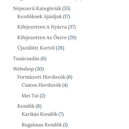
Termék
55
Népszerű Kategóriák
55
17
Termék
Kezdőknek Ajánljuk
17
Termék
37
Kifejezetten A Nyárra
37
Termék
29
Kifejezetten Az Őszre
29
Termék
28
Újszülött Kortól
28
Termék
6
Tanácsadás
6
Termék
30
Webshop
30
Termék
6
Formázott Hordozók
6
4
Termék
Csatos Hordozók
4
Termék
2
Mei Tai
2
Termék
8
Kendők
8
Termék
7
Karikás Kendők
7
Termék
1
Rugalmas Kendők
1