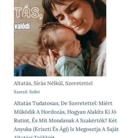
Altatás, Sírás Nélkül, Szeretettel
Szerző: Szilvi
Altatás Tudatosan, De Szeretettel: Miért
Működik A Hordozás, Hogyan Alakíts Ki Jó
Rutint, És Mit Mondanak A Szakértők? Két
Anyuka (Kriszti És Ági) Is Megosztja A Saját
Altatási Trükkjét.