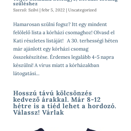
szüléshez
Szerző:
Szilvi
|
febr 5, 2022
|
Uncategorized
Hamarosan szülni fogsz? Itt egy mindent
felölelő lista a kórházi csomaghoz! Olvasd el
Kati részletes listáját! A 30. terhességi héten
már ajánlott egy kórházi csomag
összekészítése. Érdemes legalább 4-5 napra
készülni! A vírus miatt a kórházakban
látogatási...
Hosszú távú kölcsönzés
kedvező árakkal. Már 8-12
hétre is a tiéd lehet a hordozó.
Válassz! Várlak