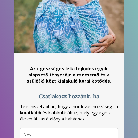
Az egészséges lelki fejlődés egyik
alapvető tényezője a csecsemő és a
szülő(k) közt kialakuló korai kötődés.
Csatlakozz hozzánk, ha
Te is hiszel abban, hogy a hordozás hozzásegít a
korai kötődés kialakulásához, mely egy egész
életen át tartó előny a babádnak.