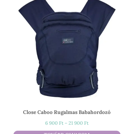
Close Caboo Rugalmas Babahordozó
Ártartomány:
6 900
Ft
–
21 900
Ft
6