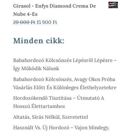
4
Girasol - Enfys Diamond Crema De
000 Ft.
900 Ft.
900 Ft
Nube 4-Es
-
Original
Current
29 000
Ft
15 900
Ft
19
Price
Price
500 Ft
Was:
Is:
Minden cikk:
29
15
000 Ft.
900 Ft.
Babahordozó Kölcsönzés Lépésről Lépésre –
Így Működik Nálunk
Babahordozó Kölcsönzés, Avagy Okos Próba
Vásárlás Előtt És Különleges Élethelyzetekre
Hordozókendő Tisztítása – Útmutató A
Hosszú Élettartamhoz
Altatás, Sírás Nélkül, Szeretettel
Használt Vs. Új Hordozó – Vajon Mindegy,