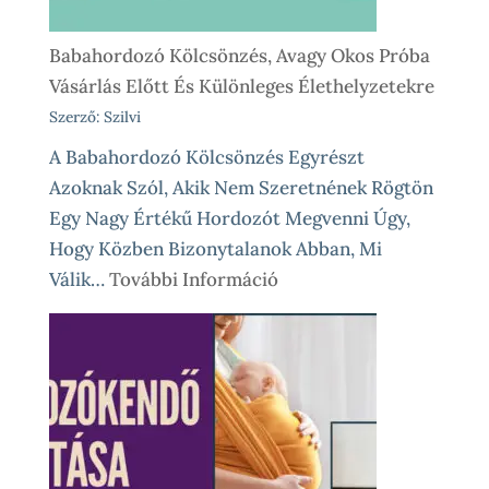
Babahordozó Kölcsönzés, Avagy Okos Próba
Vásárlás Előtt És Különleges Élethelyzetekre
Szerző: Szilvi
A Babahordozó Kölcsönzés Egyrészt
Azoknak Szól, Akik Nem Szeretnének Rögtön
Egy Nagy Értékű Hordozót Megvenni Úgy,
Hogy Közben Bizonytalanok Abban, Mi
:
Válik…
További Információ
Babahordozó
Kölcsönzés,
Avagy
Okos
Próba
Vásárlás