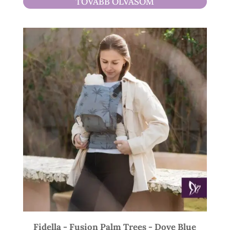
TOVÁBB OLVASOM
900 Ft
-
21
900 Ft
Fidella - Fusion Palm Trees - Dove Blue