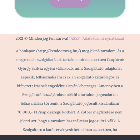
2021 © Minden jog fenntartva! |
ÁSZF
|
Adatvédelmi nyilatkozat
A honlapon (http://kendoorszag.hu/) megjelenő tartalom, és a
megrendelt szolgáltatások tartalma minden esetben Csaplárné
György Szilvia egyéni vállalkozó, mint Szolgáltató tulajdonát
képezik, felhasználására csak a Szolgáltató kizárólagos és
kifejezett írásbeli engedélye alapján lehetséges. Amennyiben a
Szolgáltató hozzájárulása nélkül a tartalom jogosulatlan
felhasználása történik, a Szolgáltató jogosult kiszámlázni
70.000,- Ft/nap összegű kötbért. A kötbér megfizetése nem
jelenti azt, hogy a tartalom használatára jogosulttá válik. A
Szolgáltató a kárát érvényesítheti abban az esetben, ha
jogosulatlan tartalomhasználat történik és ezzel a másik Fél