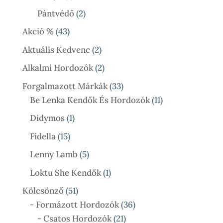
Termék
2
Pántvédő
2
Termék
43
Akció %
43
Termék
2
Aktuális Kedvenc
2
Termék
2
Alkalmi Hordozók
2
Termék
33
Forgalmazott Márkák
33
Termék
11
Be Lenka Kendők És Hordozók
11
Termék
1
Didymos
1
Termék
15
Fidella
15
Termék
5
Lenny Lamb
5
Termék
1
Loktu She Kendők
1
Termék
51
Kölcsönző
51
Termék
36
- Formázott Hordozók
36
21
Termék
- Csatos Hordozók
21