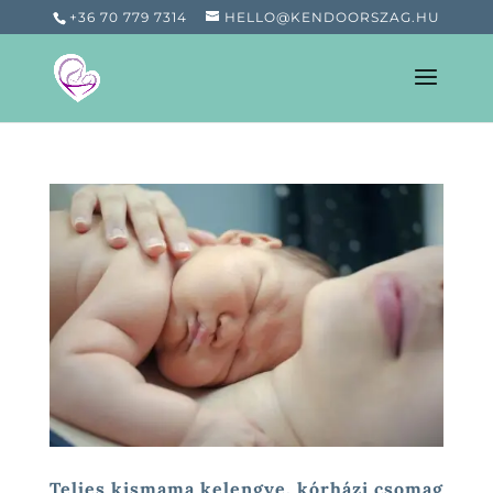
+36 70 779 7314
HELLO@KENDOORSZAG.HU
Teljes kismama kelengye, kórházi csomag