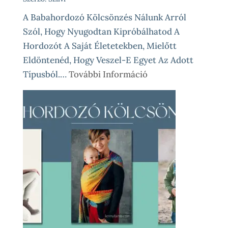
A Babahordozó Kölcsönzés Nálunk Arról
Szól, Hogy Nyugodtan Kipróbálhatod A
Hordozót A Saját Életetekben, Mielőtt
Eldöntenéd, Hogy Veszel-E Egyet Az Adott
:
Típusból.…
További Információ
Babahordozó
Kölcsönzés
Lépésről
Lépésre
–
Így
Működik
Nálunk