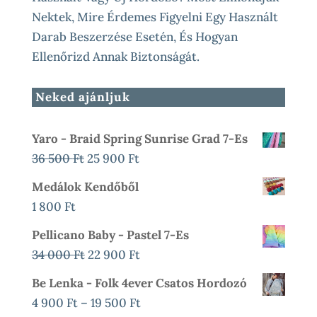
Nektek, Mire Érdemes Figyelni Egy Használt
Darab Beszerzése Esetén, És Hogyan
Ellenőrizd Annak Biztonságát.
Neked ajánljuk
Yaro - Braid Spring Sunrise Grad 7-Es
Original
Current
36 500
Ft
25 900
Ft
Price
Price
Medálok Kendőből
Was:
Is:
1 800
Ft
36
25
Pellicano Baby - Pastel 7-Es
500 Ft.
900 Ft.
Original
Current
34 000
Ft
22 900
Ft
Price
Price
Be Lenka - Folk 4ever Csatos Hordozó
Was:
Is:
Ártartomány:
4 900
Ft
–
19 500
Ft
34
22