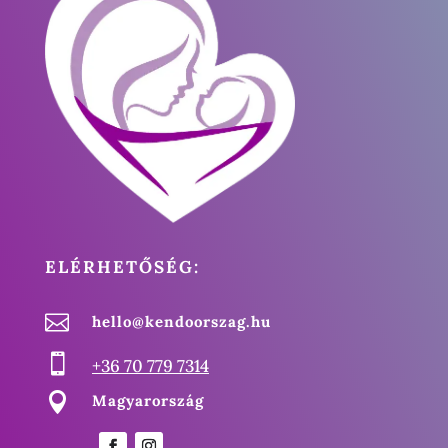
ELÉRHETŐSÉG:

hello@kendoorszag.hu

+36 70 779 7314

Magyarország