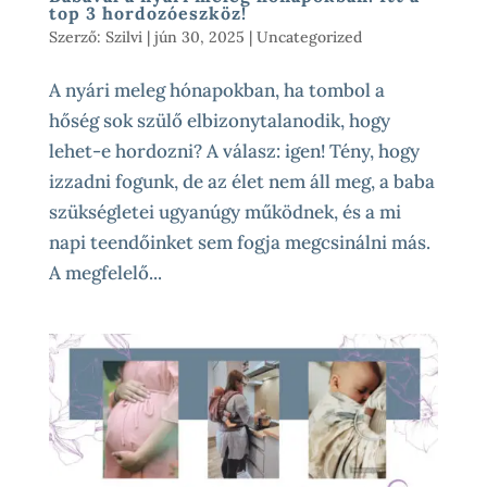
top 3 hordozóeszköz!
Szerző:
Szilvi
|
jún 30, 2025
|
Uncategorized
A nyári meleg hónapokban, ha tombol a
hőség sok szülő elbizonytalanodik, hogy
lehet-e hordozni? A válasz: igen! Tény, hogy
izzadni fogunk, de az élet nem áll meg, a baba
szükségletei ugyanúgy működnek, és a mi
napi teendőinket sem fogja megcsinálni más.
A megfelelő...