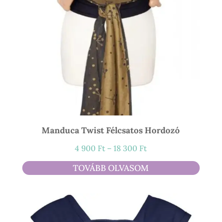
Manduca Twist Félcsatos Hordozó
Ártartomány:
4 900
Ft
–
18 300
Ft
4
TOVÁBB OLVASOM
900 Ft
-
18
300 Ft