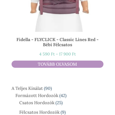
Fidella - FLYCLICK - Classic Lines Red -
Bébi Félcsatos
Ártartomány:
4 590
Ft
–
17 900
Ft
4
TOVÁBB OLVASOM
590 Ft
-
17
90
A Teljes Kínálat
90
900 Ft
Termék
42
Formázott Hordozók
42
25
Termék
Csatos Hordozók
25
Termék
9
Félcsatos Hordozók
9