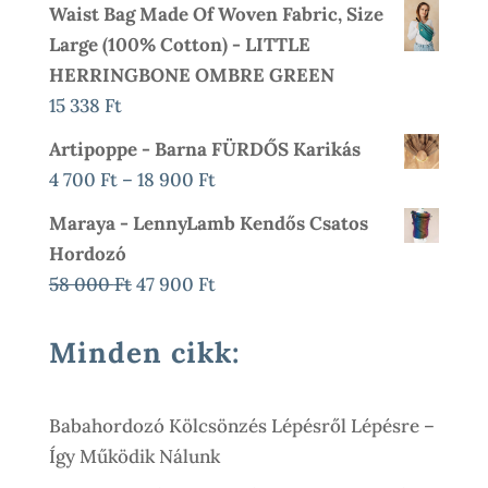
Waist Bag Made Of Woven Fabric, Size
500 Ft
Was:
Is:
Large (100% Cotton) - LITTLE
20
14
HERRINGBONE OMBRE GREEN
000 Ft.
900 Ft.
15 338
Ft
Artipoppe - Barna FÜRDŐS Karikás
Ártartomány:
4 700
Ft
–
18 900
Ft
4
Maraya - LennyLamb Kendős Csatos
700 Ft
Hordozó
-
Original
Current
58 000
Ft
47 900
Ft
18
Price
Price
900 Ft
Was:
Is:
Minden cikk:
58
47
000 Ft.
900 Ft.
Babahordozó Kölcsönzés Lépésről Lépésre –
Így Működik Nálunk