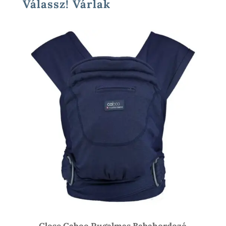
Válassz! Várlak
Close Caboo Rugalmas Babahordozó