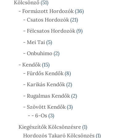
51
Kölcsönző
51
Termék
36
- Formázott Hordozók
36
21
Termék
- Csatos Hordozók
21
Termék
9
- Félcsatos Hordozók
9
Termék
5
- Mei Tai
5
Termék
2
- Onbuhimo
2
Termék
15
- Kendők
15
Termék
8
- Fürdős Kendők
8
Termék
2
- Karikás Kendők
2
Termék
2
- Rugalmas Kendők
2
Termék
3
- Szövött Kendők
3
3
Termék
- - 6-Os
3
Termék
1
Kiegészítők Kölcsönzésre
1
Termék
1
Hordozós Takaró Kölcsönzés
1