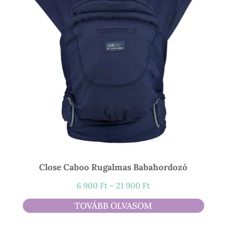
Close Caboo Rugalmas Babahordozó
Ártartomány:
6 900
Ft
–
21 900
Ft
6
TOVÁBB OLVASOM
900 Ft