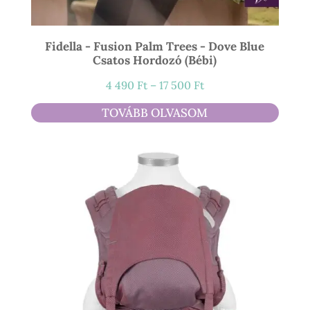
Fidella - Fusion Palm Trees - Dove Blue
Csatos Hordozó (bébi)
Ártartomány:
4 490
Ft
–
17 500
Ft
4
TOVÁBB OLVASOM
490 Ft
-
17
500 Ft