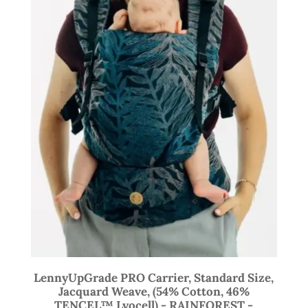
LennyUpGrade PRO Carrier, Standard Size,
Jacquard Weave, (54% Cotton, 46%
TENCEL™ Lyocell) - RAINFOREST -