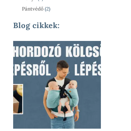
Termék
2
Pántvédő
2
Termék
Blog cikkek: