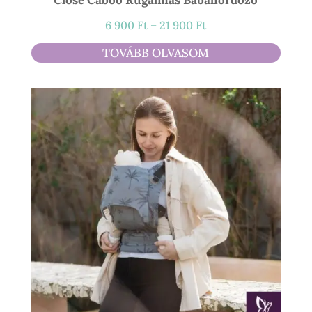
Ártartomány:
6 900
Ft
–
21 900
Ft
6
TOVÁBB OLVASOM
900 Ft
-
21
900 Ft