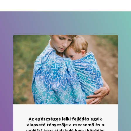
-
21
900 Ft
Az egészséges lelki fejlődés egyik
alapvető tényezője a csecsemő és a
szülő(k) közt kialakuló korai kötődés.