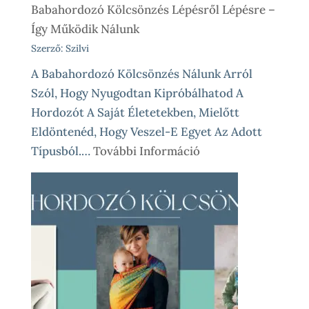
Babahordozó Kölcsönzés Lépésről Lépésre –
Így Működik Nálunk
Szerző: Szilvi
A Babahordozó Kölcsönzés Nálunk Arról
Szól, Hogy Nyugodtan Kipróbálhatod A
Hordozót A Saját Életetekben, Mielőtt
Eldöntenéd, Hogy Veszel-E Egyet Az Adott
:
Típusból.…
További Információ
Babahordozó
Kölcsönzés
Lépésről
Lépésre
–
Így
Működik
Nálunk