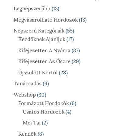
Termék
13
Legnépszerűbb
13
Termék
13
Megvásárolható Hordozók
13
Termék
55
Népszerű Kategóriák
55
17
Termék
Kezdőknek Ajánljuk
17
Termék
37
Kifejezetten A Nyárra
37
Termék
29
Kifejezetten Az Őszre
29
Termék
28
Újszülött Kortól
28
Termék
6
Tanácsadás
6
Termék
30
Webshop
30
Termék
6
Formázott Hordozók
6
4
Termék
Csatos Hordozók
4
Termék
2
Mei Tai
2
Termék
8
Kendők
8