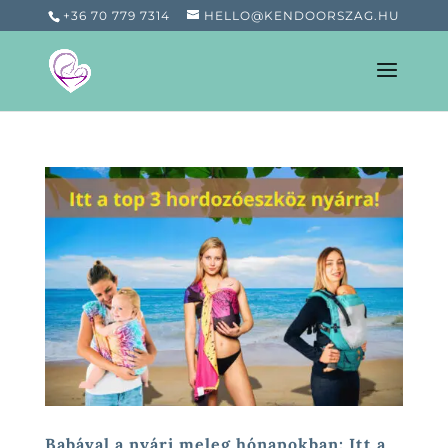
+36 70 779 7314
HELLO@KENDOORSZAG.HU
Babával a nyári meleg hónapokban: Itt a