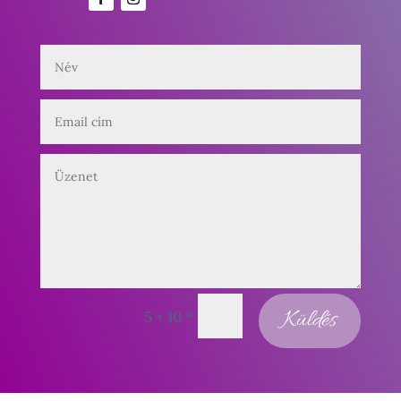
=
Küldés
5 + 10