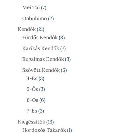
Termék
7
Mei Tai
7
Termék
2
Onbuhimo
2
Termék
21
Kendők
21
Termék
8
Fürdős Kendők
8
Termék
7
Karikás Kendők
7
Termék
3
Rugalmas Kendők
3
Termék
6
Szövött Kendők
6
3
Termék
4-Es
3
Termék
3
5-Ös
3
Termék
6
6-Os
6
Termék
3
7-Es
3
Termék
13
Kiegészítők
13
Termék
1
Hordozós Takarók
1