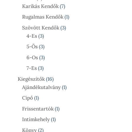
Termék
7
Karikás Kendők
7
Termék
1
Rugalmas Kendők
1
Termék
3
Szövött Kendők
3
3
Termék
4-Es
3
Termék
3
5-Ös
3
Termék
3
6-Os
3
Termék
3
7-Es
3
Termék
16
Kiegészítők
16
Termék
1
Ajándékutalvány
1
Termék
1
Cipő
1
Termék
1
Frissentartók
1
Termék
1
Intimkehely
1
Termék
2
Könyv
2