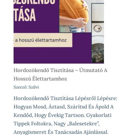
Próba
Vásárlás
Előtt
És
Különleges
Élethelyzetekre
Hordozókendő Tisztítása – Útmutató A
Hosszú Élettartamhoz
Szerző: Szilvi
Hordozókendő Tisztítása Lépésről Lépésre:
Hogyan Mosd, Áztasd, Szárítsd És Ápold A
Kendőd, Hogy Évekig Tartson. Gyakorlati
Tippek Foltokra, Nagy „balesetekre”,
Anyagismeret És Tanácsadás Ajánlással.