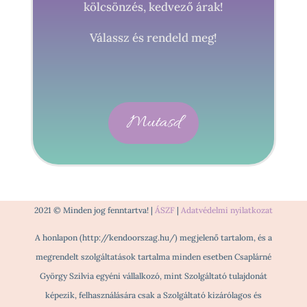
kölcsönzés, kedvező árak!
Válassz és rendeld meg!
Mutasd
2021 © Minden jog fenntartva! |
ÁSZF
|
Adatvédelmi nyilatkozat
A honlapon (http://kendoorszag.hu/) megjelenő tartalom, és a
megrendelt szolgáltatások tartalma minden esetben Csaplárné
György Szilvia egyéni vállalkozó, mint Szolgáltató tulajdonát
képezik, felhasználására csak a Szolgáltató kizárólagos és