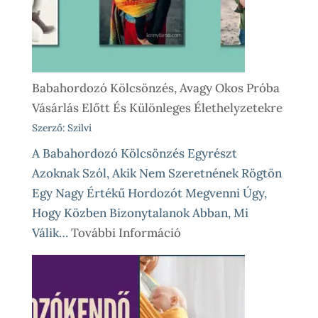
Babahordozó Kölcsönzés, Avagy Okos Próba
Vásárlás Előtt És Különleges Élethelyzetekre
Szerző: Szilvi
A Babahordozó Kölcsönzés Egyrészt
Azoknak Szól, Akik Nem Szeretnének Rögtön
Egy Nagy Értékű Hordozót Megvenni Úgy,
Hogy Közben Bizonytalanok Abban, Mi
:
Válik…
További Információ
Babahordozó
Kölcsönzés,
Avagy
Okos