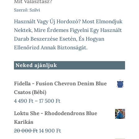
Mit Választasz?
Szerző: Szilvi
Használt Vagy Új Hordozó? Most Elmondjuk
Nektek, Mire Érdemes Figyelni Egy Használt
Darab Beszerzése Esetén, És Hogyan
Ellenőrizd Annak Biztonságát.
Neked ajánljuk
Fidella - Fusion Chevron Denim Blue
Csatos (bébi)
Ártartomány:
4 490
Ft
–
17 500
Ft
4
Loktu She - Rhododendrons Blue
490 Ft
Karikás
-
Original
Current
20 000
Ft
14 900
Ft
17
Price
Price