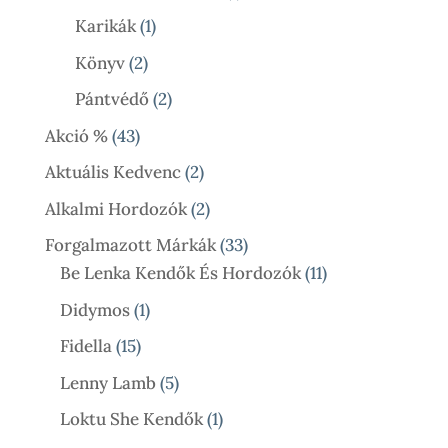
Termék
1
Karikák
1
Termék
2
Könyv
2
Termék
2
Pántvédő
2
Termék
43
Akció %
43
Termék
2
Aktuális Kedvenc
2
Termék
2
Alkalmi Hordozók
2
Termék
33
Forgalmazott Márkák
33
Termék
11
Be Lenka Kendők És Hordozók
11
Termék
1
Didymos
1
Termék
15
Fidella
15
Termék
5
Lenny Lamb
5
Termék
1
Loktu She Kendők
1
Termék