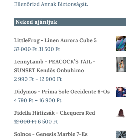
Ellenőrizd Annak Biztonságát.
Neked ajánljuk
LittleFrog - Linen Aurora Cube 5
Original
Current
37 000
Ft
31 500
Ft
Price
Price
LennyLamb - PEACOCK’S TAIL -
Was:
Is:
SUNSET Kendős Onbuhimo
37
31
Ártartomány:
2 990
Ft
–
12 900
Ft
000 Ft.
500 Ft.
2
Didymos - Prima Sole Occidente 6-Os
990 Ft
Ártartomány:
4 790
Ft
–
16 900
Ft
-
4
Fidella Hátizsák - Chequers Red
12
790 Ft
Original
Current
12 000
Ft
6 500
Ft
900 Ft
-
Price
Price
Solnce - Genesis Marble 7-Es
16
Was:
Is: