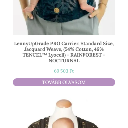
LennyUpGrade PRO Carrier, Standard Size,
Jacquard Weave, (54% Cotton, 46%
TENCEL™ Lyocell) - RAINFOREST -
NOCTURNAL
69 503
Ft
TOVÁBB OLVASOM