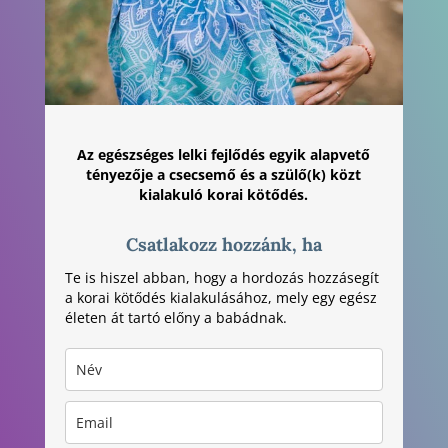
Az egészséges lelki fejlődés egyik alapvető
tényezője a csecsemő és a szülő(k) közt
kialakuló korai kötődés.
Csatlakozz hozzánk, ha
Te is hiszel abban, hogy a hordozás hozzásegít
a korai kötődés kialakulásához, mely egy egész
életen át tartó előny a babádnak.