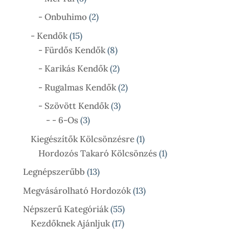
Termék
2
- Onbuhimo
2
Termék
15
- Kendők
15
Termék
8
- Fürdős Kendők
8
Termék
2
- Karikás Kendők
2
Termék
2
- Rugalmas Kendők
2
Termék
3
- Szövött Kendők
3
3
Termék
- - 6-Os
3
Termék
1
Kiegészítők Kölcsönzésre
1
Termék
1
Hordozós Takaró Kölcsönzés
1
Termék
13
Legnépszerűbb
13
Termék
13
Megvásárolható Hordozók
13
Termék
55
Népszerű Kategóriák
55
17
Termék
Kezdőknek Ajánljuk
17