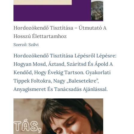
Élethelyzetekre
Hordozókendő Tisztítása – Útmutató A
Hosszú Élettartamhoz
Szerző: Szilvi
Hordozókendő Tisztítása Lépésről Lépésre:
Hogyan Mosd, Áztasd, Szárítsd És Ápold A
Kendőd, Hogy Évekig Tartson. Gyakorlati
Tippek Foltokra, Nagy „balesetekre”,
Anyagismeret És Tanácsadás Ajánlással.