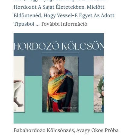
Hordozót A Saját Életetekben, Mielőtt
Eldöntenéd, Hogy Veszel-E Egyet Az Adott
:
Típusból.…
További Információ
Babahordozó
Kölcsönzés
Lépésről
Lépésre
–
Így
Működik
Nálunk
Babahordozó Kölcsönzés, Avagy Okos Próba