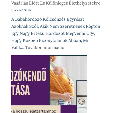
Vásárlás Előtt És Különleges Élethelyzetekre
Szerző: Szilvi
A Babahordozó Kölcsönzés Egyrészt
Azoknak Szól, Akik Nem Szeretnének Rögtön
Egy Nagy Értékű Hordozót Megvenni Úgy,
Hogy Közben Bizonytalanok Abban, Mi
:
Válik…
További Információ
Babahordozó
Kölcsönzés,
Avagy
Okos
Próba
Vásárlás
Előtt
És
Különleges