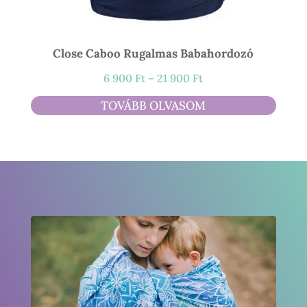
Close Caboo Rugalmas Babahordozó
Ártartomány:
6 900
Ft
–
21 900
Ft
6
TOVÁBB OLVASOM
900 Ft
-
21
900 Ft