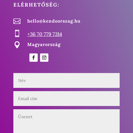
ELÉRHETŐSÉG:

hello@kendoorszag.hu

+36 70 779 7314

Magyarország