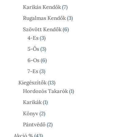
Termék
7
Karikás Kendők
7
Termék
3
Rugalmas Kendők
3
Termék
6
Szövött Kendők
6
3
Termék
4-Es
3
Termék
3
5-Ös
3
Termék
6
6-Os
6
Termék
3
7-Es
3
Termék
13
Kiegészítők
13
Termék
1
Hordozós Takarók
1
Termék
1
Karikák
1
Termék
2
Könyv
2
Termék
2
Pántvédő
2
Termék
43
Akció %
43