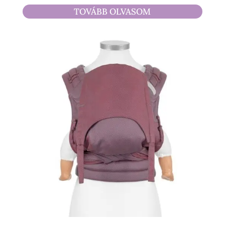
4
TOVÁBB OLVASOM
490 Ft
-
17
500 Ft