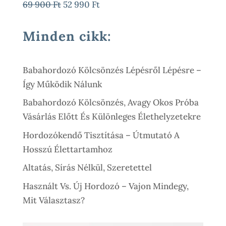
Original
Current
69 900
Ft
52 990
Ft
900 Ft
12
6
Price
Price
000 Ft.
500 Ft.
Was:
Is:
Minden cikk:
69
52
900 Ft.
990 Ft.
Babahordozó Kölcsönzés Lépésről Lépésre –
Így Működik Nálunk
Babahordozó Kölcsönzés, Avagy Okos Próba
Vásárlás Előtt És Különleges Élethelyzetekre
Hordozókendő Tisztítása – Útmutató A
Hosszú Élettartamhoz
Altatás, Sírás Nélkül, Szeretettel
Használt Vs. Új Hordozó – Vajon Mindegy,
Mit Választasz?