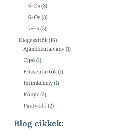
Termék
3
5-Ös
3
Termék
3
6-Os
3
Termék
3
7-Es
3
Termék
16
Kiegészítők
16
Termék
1
Ajándékutalvány
1
Termék
1
Cipő
1
Termék
1
Frissentartók
1
Termék
1
Intimkehely
1
Termék
2
Könyv
2
Termék
2
Pántvédő
2
Termék
Blog cikkek: