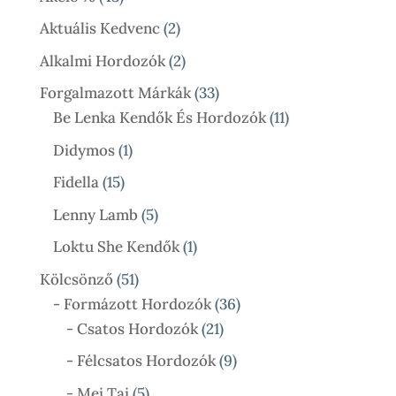
Termék
2
Aktuális Kedvenc
2
Termék
2
Alkalmi Hordozók
2
Termék
33
Forgalmazott Márkák
33
Termék
11
Be Lenka Kendők És Hordozók
11
Termék
1
Didymos
1
Termék
15
Fidella
15
Termék
5
Lenny Lamb
5
Termék
1
Loktu She Kendők
1
Termék
51
Kölcsönző
51
Termék
36
- Formázott Hordozók
36
21
Termék
- Csatos Hordozók
21
Termék
9
- Félcsatos Hordozók
9
Termék
5
- Mei Tai
5