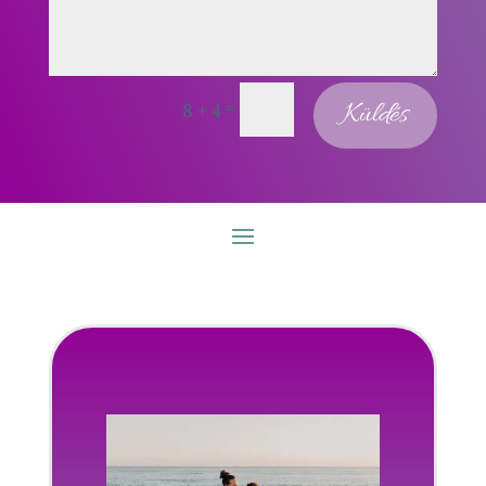
=
Küldés
8 + 4