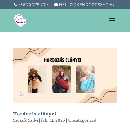
+36 70 779 7314
HELLO@KENDOORSZAG.HU
Hordozás előnyei
Szerző:
Szilvi
|
febr 11, 2025
|
Uncategorized