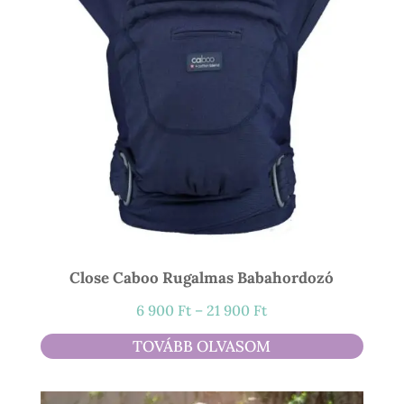
Close Caboo Rugalmas Babahordozó
Ártartomány:
6 900
Ft
–
21 900
Ft
6
TOVÁBB OLVASOM
900 Ft
-