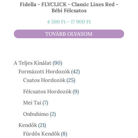
Fidella - FLYCLICK - Classic Lines Red -
Bébi Félcsatos
Ártartomány:
4 590
Ft
–
17 900
Ft
4
TOVÁBB OLVASOM
590 Ft
-
17
90
A Teljes Kínálat
90
900 Ft
Termék
42
Formázott Hordozók
42
25
Termék
Csatos Hordozók
25
Termék
9
Félcsatos Hordozók
9
Termék
7
Mei Tai
7
Termék
2
Onbuhimo
2
Termék
21
Kendők
21
Termék
8
Fürdős Kendők
8