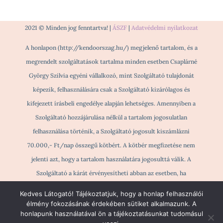
2021 © Minden jog fenntartva! |
ÁSZF
|
Adatvédelmi nyilatkozat
A honlapon (http://kendoorszag.hu/) megjelenő tartalom, és a
megrendelt szolgáltatások tartalma minden esetben Csaplárné
György Szilvia egyéni vállalkozó, mint Szolgáltató tulajdonát
képezik, felhasználására csak a Szolgáltató kizárólagos és
kifejezett írásbeli engedélye alapján lehetséges. Amennyiben a
Szolgáltató hozzájárulása nélkül a tartalom jogosulatlan
felhasználása történik, a Szolgáltató jogosult kiszámlázni
70.000,- Ft/nap összegű kötbért. A kötbér megfizetése nem
jelenti azt, hogy a tartalom használatára jogosulttá válik. A
Szolgáltató a kárát érvényesítheti abban az esetben, ha
jogosulatlan tartalomhasználat történik és ezzel a másik Fél
Kedves Látogató! Tájékoztatjuk, hogy a honlap felhasználói
részére kárt okoz.
élmény fokozásának érdekében sütiket alkalmazunk. A
honlapunk használatával ön a tájékoztatásunkat tudomásul