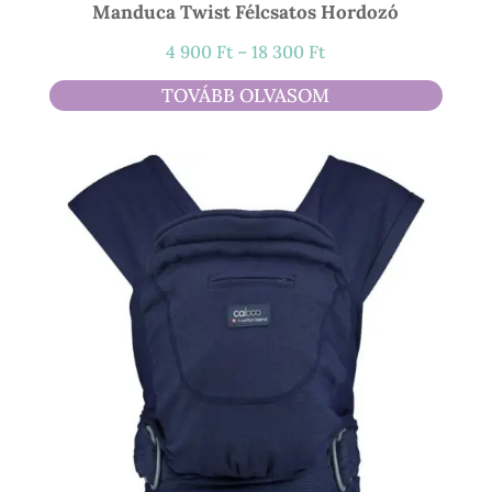
Manduca Twist Félcsatos Hordozó
Ártartomány:
4 900
Ft
–
18 300
Ft
4
TOVÁBB OLVASOM
900 Ft
-
18
300 Ft