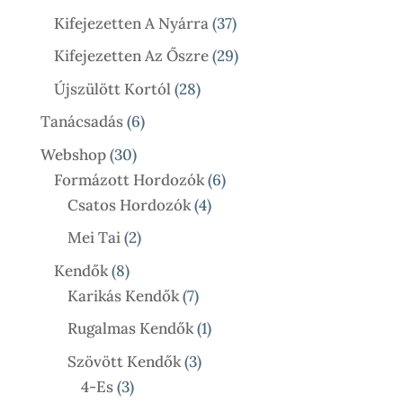
Termék
37
Kifejezetten A Nyárra
37
Termék
29
Kifejezetten Az Őszre
29
Termék
28
Újszülött Kortól
28
Termék
6
Tanácsadás
6
Termék
30
Webshop
30
Termék
6
Formázott Hordozók
6
4
Termék
Csatos Hordozók
4
Termék
2
Mei Tai
2
Termék
8
Kendők
8
Termék
7
Karikás Kendők
7
Termék
1
Rugalmas Kendők
1
Termék
3
Szövött Kendők
3
3
Termék
4-Es
3