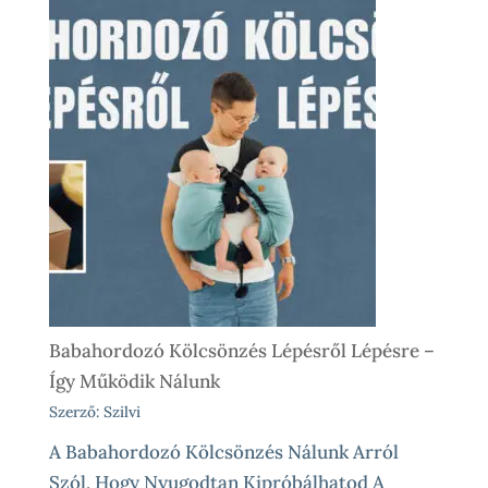
Babahordozó Kölcsönzés Lépésről Lépésre –
Így Működik Nálunk
Szerző: Szilvi
A Babahordozó Kölcsönzés Nálunk Arról
Szól, Hogy Nyugodtan Kipróbálhatod A