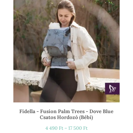
21
900 Ft
Fidella - Fusion Palm Trees - Dove Blue
Csatos Hordozó (bébi)
Ártartomány:
4 490
Ft
–
17 500
Ft