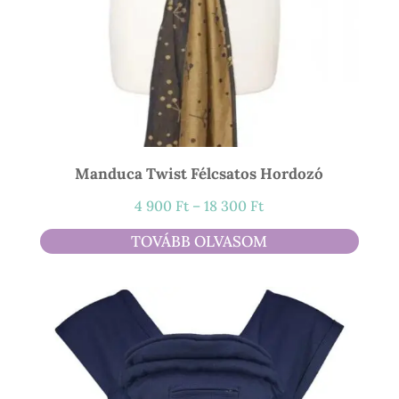
Manduca Twist Félcsatos Hordozó
Ártartomány:
4 900
Ft
–
18 300
Ft
4
TOVÁBB OLVASOM
900 Ft
-
18
300 Ft