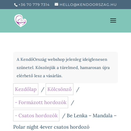
+36 70 779 7314
HELLO@KENDOORSZAG.HU
A KendőOrszág webshop jelenleg ideiglenesen
szünetel. Köszönjük a türelmed, hamarosan újra
elérhető lesz a vásárlás.
Kezdőlap
/
Kölcsönző
/
- Formázott hordozók
/
- Csatos hordozók
/ Be Lenka – Mandala –
Polar night 4ever csatos hordozó