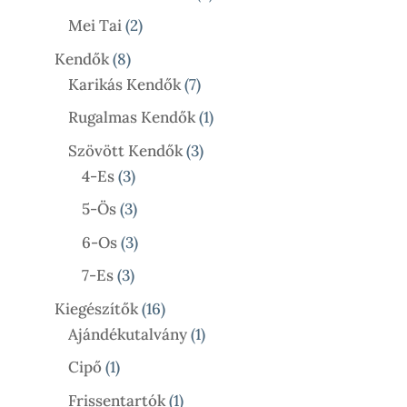
Termék
2
Mei Tai
2
Termék
8
Kendők
8
Termék
7
Karikás Kendők
7
Termék
1
Rugalmas Kendők
1
Termék
3
Szövött Kendők
3
3
Termék
4-Es
3
Termék
3
5-Ös
3
Termék
3
6-Os
3
Termék
3
7-Es
3
Termék
16
Kiegészítők
16
Termék
1
Ajándékutalvány
1
Termék
1
Cipő
1
Termék
1
Frissentartók
1