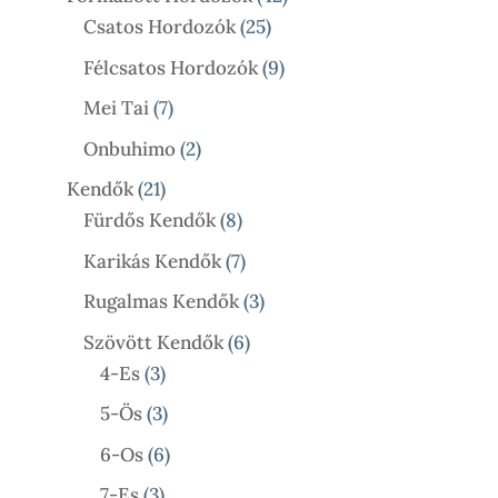
25
Termék
Csatos Hordozók
25
Termék
9
Félcsatos Hordozók
9
Termék
7
Mei Tai
7
Termék
2
Onbuhimo
2
Termék
21
Kendők
21
Termék
8
Fürdős Kendők
8
Termék
7
Karikás Kendők
7
Termék
3
Rugalmas Kendők
3
Termék
6
Szövött Kendők
6
3
Termék
4-Es
3
Termék
3
5-Ös
3
Termék
6
6-Os
6
Termék
3
7-Es
3