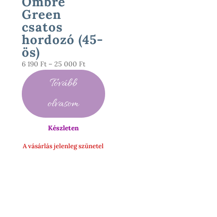
Ombre
Green
csatos
hordozó (45-
ös)
Ártartomány:
6 190
Ft
–
25 000
Ft
6
Tovább
190 Ft
-
olvasom
25
000 Ft
Készleten
A vásárlás jelenleg szünetel