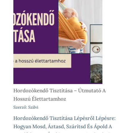
Kölcsönzés,
Avagy
Okos
Próba
Vásárlás
Előtt
És
Különleges
Élethelyzetekre
Hordozókendő Tisztítása – Útmutató A
Hosszú Élettartamhoz
Szerző: Szilvi
Hordozókendő Tisztítása Lépésről Lépésre:
Hogyan Mosd, Áztasd, Szárítsd És Ápold A