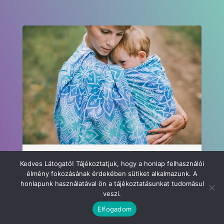
Kedves Látogató! Tájékoztatjuk, hogy a honlap felhasználói
Az egészséges lelki fejlődés egyik alapvető
élmény fokozásának érdekében sütiket alkalmazunk. A
tényezője a csecsemő és a szülő(k) közt
honlapunk használatával ön a tájékoztatásunkat tudomásul
kialakuló korai kötődés.
veszi.
Elfogadom
Csatlakozz hozzánk, ha