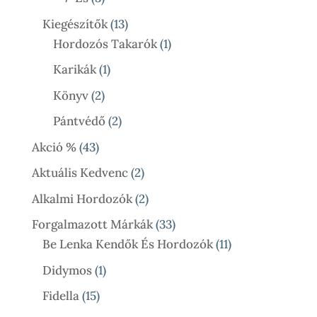
Termék
13
Kiegészítők
13
Termék
1
Hordozós Takarók
1
Termék
1
Karikák
1
Termék
2
Könyv
2
Termék
2
Pántvédő
2
Termék
43
Akció %
43
Termék
2
Aktuális Kedvenc
2
Termék
2
Alkalmi Hordozók
2
Termék
33
Forgalmazott Márkák
33
Termék
11
Be Lenka Kendők És Hordozók
11
Termék
1
Didymos
1
Termék
15
Fidella
15
Termék