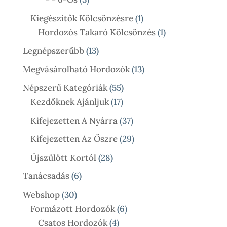
Termék
1
Kiegészítők Kölcsönzésre
1
Termék
1
Hordozós Takaró Kölcsönzés
1
Termék
13
Legnépszerűbb
13
Termék
13
Megvásárolható Hordozók
13
Termék
55
Népszerű Kategóriák
55
17
Termék
Kezdőknek Ajánljuk
17
Termék
37
Kifejezetten A Nyárra
37
Termék
29
Kifejezetten Az Őszre
29
Termék
28
Újszülött Kortól
28
Termék
6
Tanácsadás
6
Termék
30
Webshop
30
Termék
6
Formázott Hordozók
6
4
Termék
Csatos Hordozók
4