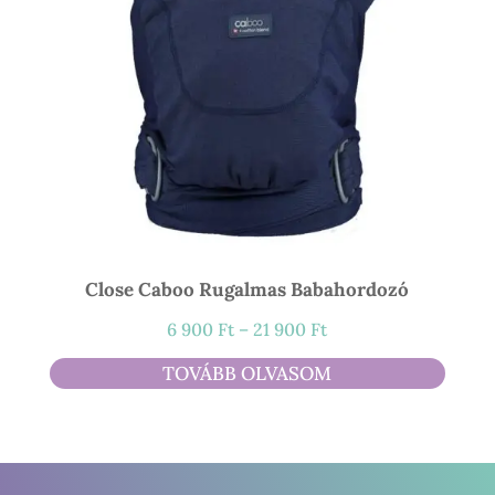
Close Caboo Rugalmas Babahordozó
Ártartomány:
6 900
Ft
–
21 900
Ft
6
TOVÁBB OLVASOM
900 Ft
-
21
900 Ft