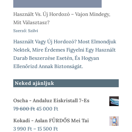
Használt Vs. Új Hordozó – Vajon Mindegy,
Mit Választasz?
Szerző: Szilvi
Használt Vagy Új Hordozó? Most Elmondjuk
Nektek, Mire Érdemes Figyelni Egy Használt
Darab Beszerzése Esetén, És Hogyan
Ellenőrizd Annak Biztonságát.
Neked ajánljuk
Oscha - Andaluz Eiskristall 7-Es
Original
Current
79 600
Ft
45 000
Ft
Price
Price
Kokadi - Aslan FÜRDŐS Mei Tai
Was:
Is:
Ártartomány:
3 990
Ft
–
15 500
Ft