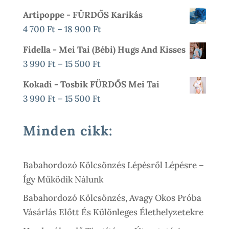
79
45
3
Artipoppe - FÜRDŐS Karikás
600 Ft.
000 Ft.
990 Ft
Ártartomány:
4 700
Ft
–
18 900
Ft
-
4
Fidella - Mei Tai (bébi) Hugs And Kisses
15
700 Ft
Ártartomány:
3 990
Ft
–
15 500
Ft
500 Ft
-
3
Kokadi - Tosbik FÜRDŐS Mei Tai
18
990 Ft
Ártartomány:
3 990
Ft
–
15 500
Ft
900 Ft
-
3
15
990 Ft
Minden cikk:
500 Ft
-
15
Babahordozó Kölcsönzés Lépésről Lépésre –
500 Ft
Így Működik Nálunk
Babahordozó Kölcsönzés, Avagy Okos Próba
Vásárlás Előtt És Különleges Élethelyzetekre