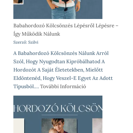
Babahordozó Kölcsönzés Lépésről Lépésre –
Így Működik Nálunk
Szerző: Szilvi
A Babahordozó Kölcsönzés Nálunk Arról
Szól, Hogy Nyugodtan Kipróbálhatod A
Hordozót A Saját Életetekben, Mielőtt
Eldöntenéd, Hogy Veszel-E Egyet Az Adott
:
Típusból.…
További Információ
Babahordozó
Kölcsönzés
Lépésről
Lépésre
–