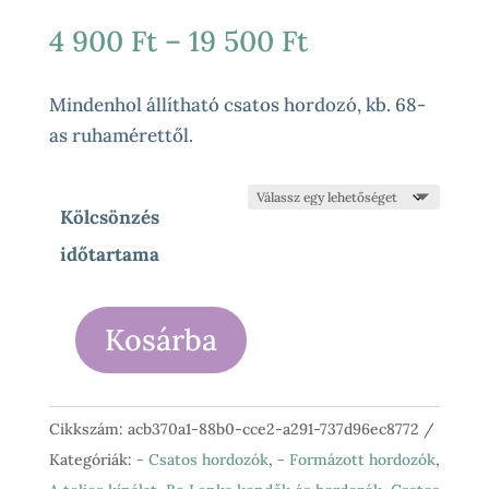
Ártartomány:
4 900
Ft
–
19 500
Ft
4
900 Ft
Mindenhol állítható csatos hordozó, kb. 68-
-
as ruhamérettől.
19
500 Ft
Kölcsönzés
időtartama
Kosárba
Be
Lenka
-
Cikkszám:
acb370a1-88b0-cce2-a291-737d96ec8772
Mandala
Kategóriák:
- Csatos hordozók
,
- Formázott hordozók
,
-