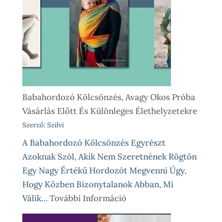
Így
Működik
Nálunk
Babahordozó Kölcsönzés, Avagy Okos Próba
Vásárlás Előtt És Különleges Élethelyzetekre
Szerző: Szilvi
A Babahordozó Kölcsönzés Egyrészt
Azoknak Szól, Akik Nem Szeretnének Rögtön
Egy Nagy Értékű Hordozót Megvenni Úgy,
Hogy Közben Bizonytalanok Abban, Mi
:
Válik…
További Információ
Babahordozó