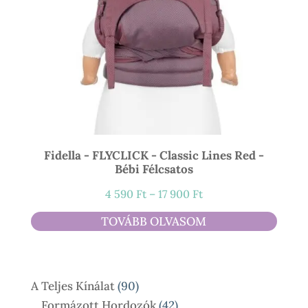
Fidella - FLYCLICK - Classic Lines Red -
Bébi Félcsatos
Ártartomány:
4 590
Ft
–
17 900
Ft
4
TOVÁBB OLVASOM
590 Ft
-
17
90
A Teljes Kínálat
90
900 Ft
Termék
42
Formázott Hordozók
42