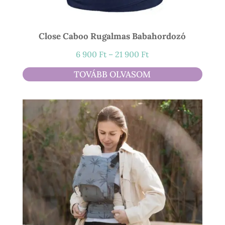
Close Caboo Rugalmas Babahordozó
Ártartomány:
6 900
Ft
–
21 900
Ft
6
TOVÁBB OLVASOM
900 Ft
-
21
900 Ft