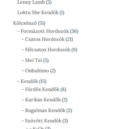
5
Lenny Lamb
5
Termék
1
Loktu She Kendők
1
Termék
51
Kölcsönző
51
Termék
36
- Formázott Hordozók
36
21
Termék
- Csatos Hordozók
21
Termék
9
- Félcsatos Hordozók
9
Termék
5
- Mei Tai
5
Termék
2
- Onbuhimo
2
Termék
15
- Kendők
15
Termék
8
- Fürdős Kendők
8
Termék
2
- Karikás Kendők
2
Termék
2
- Rugalmas Kendők
2
Termék
3
- Szövött Kendők
3
3
Termék
- - 6-Os
3