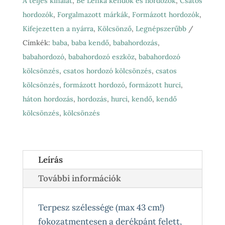
A teljes kínálat
,
Be Lenka kendők és hordozók
,
Csatos
Polar
hordozók
,
Forgalmazott márkák
,
Formázott hordozók
,
night
Kifejezetten a nyárra
,
Kölcsönző
,
Legnépszerűbb
4ever
Címkék:
baba
,
baba kendő
,
babahordozás
,
csatos
babahordozó
,
babahordozó eszköz
,
babahordozó
hordozó
kölcsönzés
,
csatos hordozó kölcsönzés
,
csatos
mennyiség
kölcsönzés
,
formázott hordozó
,
formázott hurci
,
háton hordozás
,
hordozás
,
hurci
,
kendő
,
kendő
kölcsönzés
,
kölcsönzés
Leírás
További információk
Terpesz szélessége (max 43 cm!)
fokozatmentesen a derékpánt felett,