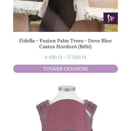
Fidella - Fusion Palm Trees - Dove Blue
Csatos Hordozó (bébi)
Ártartomány:
4 490
Ft
–
17 500
Ft
4
TOVÁBB OLVASOM
490 Ft
-
17
500 Ft