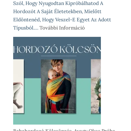
Szól, Hogy Nyugodtan Kipróbálhatod A
Hordozót A Saját Életetekben, Mielőtt
Eldöntenéd, Hogy Veszel-E Egyet Az Adott
:
Típusból.…
További Információ
Babahordozó
Kölcsönzés
Lépésről
Lépésre
–
Így
Működik
Nálunk
Babahordozó Kölcsönzés, Avagy Okos Próba