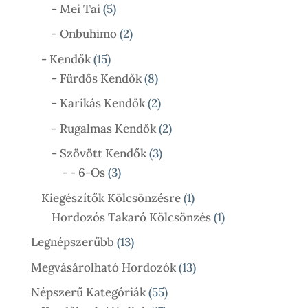
Termék
5
- Mei Tai
5
Termék
2
- Onbuhimo
2
Termék
15
- Kendők
15
Termék
8
- Fürdős Kendők
8
Termék
2
- Karikás Kendők
2
Termék
2
- Rugalmas Kendők
2
Termék
3
- Szövött Kendők
3
3
Termék
- - 6-Os
3
Termék
1
Kiegészítők Kölcsönzésre
1
Termék
1
Hordozós Takaró Kölcsönzés
1
Termék
13
Legnépszerűbb
13
Termék
13
Megvásárolható Hordozók
13
Termék
55
Népszerű Kategóriák
55