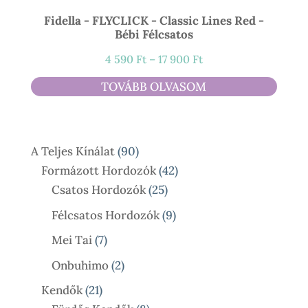
Fidella - FLYCLICK - Classic Lines Red -
Bébi Félcsatos
Ártartomány:
4 590
Ft
–
17 900
Ft
4
TOVÁBB OLVASOM
590 Ft
-
17
90
A Teljes Kínálat
90
900 Ft
Termék
42
Formázott Hordozók
42
25
Termék
Csatos Hordozók
25
Termék
9
Félcsatos Hordozók
9
Termék
7
Mei Tai
7
Termék
2
Onbuhimo
2
Termék
21
Kendők
21