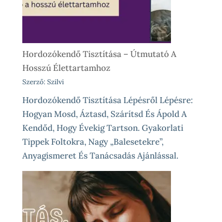
Különleges
Élethelyzetekre
Hordozókendő Tisztítása – Útmutató A
Hosszú Élettartamhoz
Szerző: Szilvi
Hordozókendő Tisztítása Lépésről Lépésre:
Hogyan Mosd, Áztasd, Szárítsd És Ápold A
Kendőd, Hogy Évekig Tartson. Gyakorlati
Tippek Foltokra, Nagy „balesetekre”,
Anyagismeret És Tanácsadás Ajánlással.