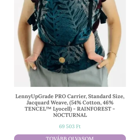
LennyUpGrade PRO Carrier, Standard Size,
Jacquard Weave, (54% Cotton, 46%
TENCEL™ Lyocell) - RAINFOREST -
NOCTURNAL
69 503
Ft
TOVÁBB OLVASOM