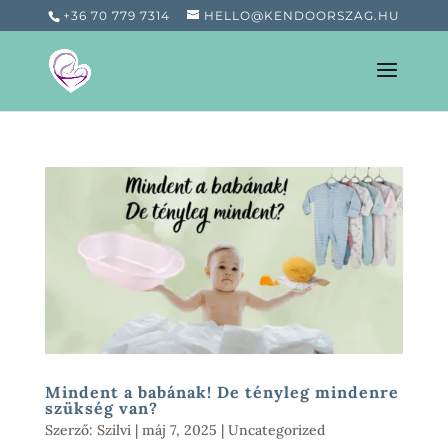
+36 70 779 7314
HELLO@KENDOORSZAG.HU
Mindent a babának! De tényleg mindenre
szükség van?
Szerző:
Szilvi
|
máj 7, 2025
|
Uncategorized