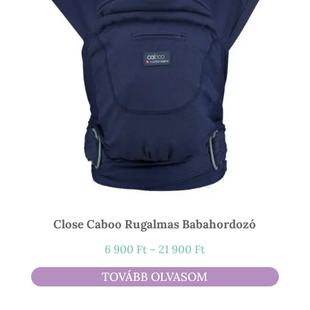
Close Caboo Rugalmas Babahordozó
Ártartomány:
6 900
Ft
–
21 900
Ft
6
TOVÁBB OLVASOM
900 Ft
-