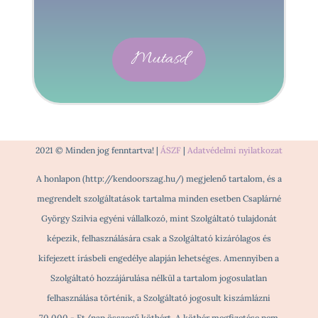
Mutasd
2021 © Minden jog fenntartva! |
ÁSZF
|
Adatvédelmi nyilatkozat
A honlapon (http://kendoorszag.hu/) megjelenő tartalom, és a
megrendelt szolgáltatások tartalma minden esetben Csaplárné
György Szilvia egyéni vállalkozó, mint Szolgáltató tulajdonát
képezik, felhasználására csak a Szolgáltató kizárólagos és
kifejezett írásbeli engedélye alapján lehetséges. Amennyiben a
Szolgáltató hozzájárulása nélkül a tartalom jogosulatlan
felhasználása történik, a Szolgáltató jogosult kiszámlázni
70.000,- Ft/nap összegű kötbért. A kötbér megfizetése nem