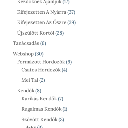
17
Termék
Kezdőknek Ajánljuk
17
Termék
37
Kifejezetten A Nyárra
37
Termék
29
Kifejezetten Az Őszre
29
Termék
28
Újszülött Kortól
28
Termék
6
Tanácsadás
6
Termék
30
Webshop
30
Termék
6
Formázott Hordozók
6
4
Termék
Csatos Hordozók
4
Termék
2
Mei Tai
2
Termék
8
Kendők
8
Termék
7
Karikás Kendők
7
Termék
1
Rugalmas Kendők
1
Termék
3
Szövött Kendők
3
3
Termék
4-Es
3