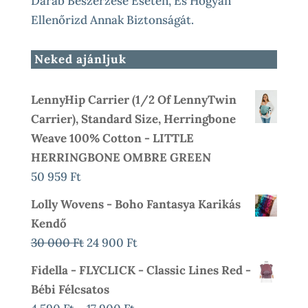
Darab Beszerzése Esetén, És Hogyan
Ellenőrizd Annak Biztonságát.
Neked ajánljuk
LennyHip Carrier (1/2 Of LennyTwin
Carrier), Standard Size, Herringbone
Weave 100% Cotton - LITTLE
HERRINGBONE OMBRE GREEN
50 959
Ft
Lolly Wovens - Boho Fantasya Karikás
Kendő
Original
Current
30 000
Ft
24 900
Ft
Price
Price
Fidella - FLYCLICK - Classic Lines Red -
Was:
Is:
Bébi Félcsatos
30
24
Ártartomány: