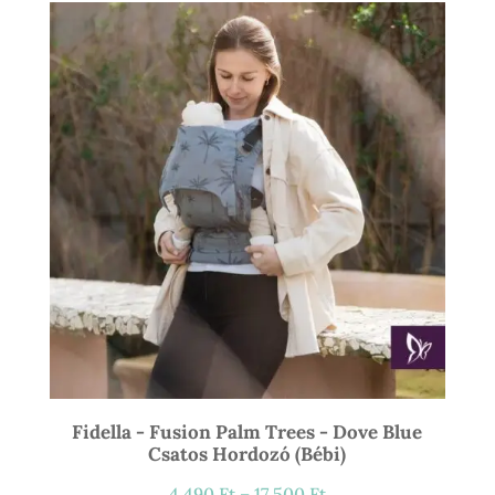
21
900 Ft
Fidella - Fusion Palm Trees - Dove Blue
Csatos Hordozó (bébi)
Ártartomány:
4 490
Ft
–
17 500
Ft