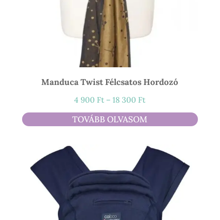
Manduca Twist Félcsatos Hordozó
Ártartomány:
4 900
Ft
–
18 300
Ft
4
TOVÁBB OLVASOM
900 Ft
-
18
300 Ft