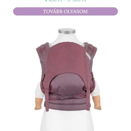
4
TOVÁBB OLVASOM
490 Ft
-
17
500 Ft