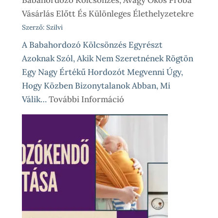
Vásárlás Előtt És Különleges Élethelyzetekre
Szerző: Szilvi
A Babahordozó Kölcsönzés Egyrészt
Azoknak Szól, Akik Nem Szeretnének Rögtön
Egy Nagy Értékű Hordozót Megvenni Úgy,
Hogy Közben Bizonytalanok Abban, Mi
:
Válik…
További Információ
Babahordozó
Kölcsönzés,
Avagy
Okos
Próba
Vásárlás
Előtt
És