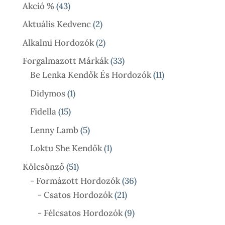
Termék
43
Akció %
43
Termék
2
Aktuális Kedvenc
2
Termék
2
Alkalmi Hordozók
2
Termék
33
Forgalmazott Márkák
33
Termék
11
Be Lenka Kendők És Hordozók
11
Termék
1
Didymos
1
Termék
15
Fidella
15
Termék
5
Lenny Lamb
5
Termék
1
Loktu She Kendők
1
Termék
51
Kölcsönző
51
Termék
36
- Formázott Hordozók
36
21
Termék
- Csatos Hordozók
21
Termék
9
- Félcsatos Hordozók
9