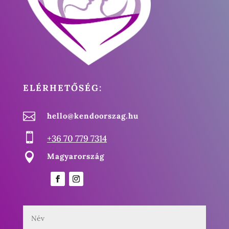
ELÉRHETŐSÉG:

hello@kendoorszag.hu

+36 70 779 7314

Magyarország