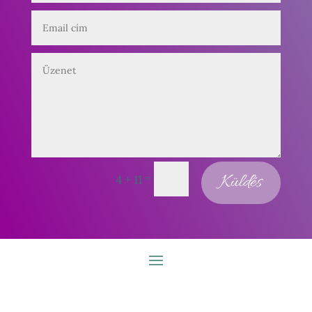
=
Küldés
4 + 11