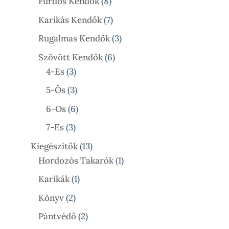
Termék
8
Fürdős Kendők
8
Termék
7
Karikás Kendők
7
Termék
3
Rugalmas Kendők
3
Termék
6
Szövött Kendők
6
3
Termék
4-Es
3
Termék
3
5-Ös
3
Termék
6
6-Os
6
Termék
3
7-Es
3
Termék
13
Kiegészítők
13
Termék
1
Hordozós Takarók
1
Termék
1
Karikák
1
Termék
2
Könyv
2
Termék
2
Pántvédő
2