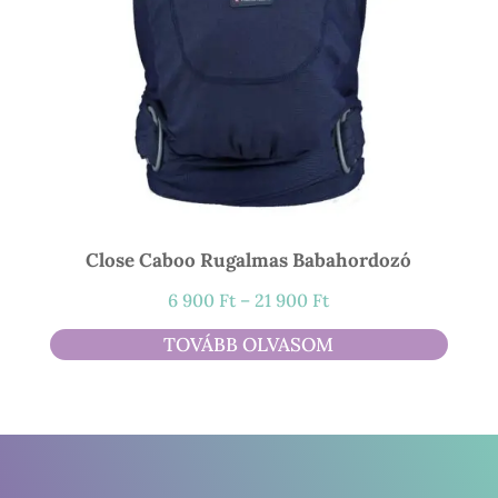
Close Caboo Rugalmas Babahordozó
Ártartomány:
6 900
Ft
–
21 900
Ft
6
TOVÁBB OLVASOM
900 Ft
-
21
900 Ft