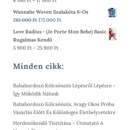
4 590
Ft
–
17 900
Ft
000 Ft.
900 Ft.
4
Wannabe Woven Szalakóta 6-Os
590 Ft
Original
Current
210 000
Ft
175 000
Ft
-
Price
Price
Love Radius - (Je Porte Mon Bebe) Basic
17
Was:
Is:
Rugalmas Kendő
900 Ft
210
175
Ártartomány:
5 900
Ft
–
25 900
Ft
000 Ft.
000 Ft.
5
900 Ft
Minden cikk:
-
25
Babahordozó Kölcsönzés Lépésről Lépésre –
900 Ft
Így Működik Nálunk
Babahordozó Kölcsönzés, Avagy Okos Próba
Vásárlás Előtt És Különleges Élethelyzetekre
Hordozókendő Tisztítása – Útmutató A