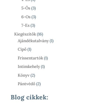
Termék
3
5-Ös
3
Termék
3
6-Os
3
Termék
3
7-Es
3
Termék
16
Kiegészítők
16
Termék
1
Ajándékutalvány
1
Termék
1
Cipő
1
Termék
1
Frissentartók
1
Termék
1
Intimkehely
1
Termék
2
Könyv
2
Termék
2
Pántvédő
2
Termék
Blog cikkek: