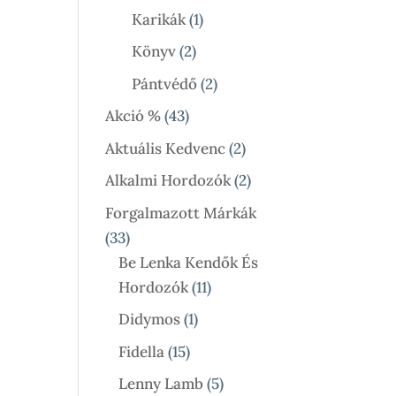
Termék
1
Karikák
1
Termék
2
Könyv
2
Termék
2
Pántvédő
2
Termék
43
Akció %
43
Termék
2
Aktuális Kedvenc
2
Termék
2
Alkalmi Hordozók
2
Termék
Forgalmazott Márkák
33
33
Termék
Be Lenka Kendők És
11
Hordozók
11
Termék
1
Didymos
1
Termék
15
Fidella
15
Termék
5
Lenny Lamb
5