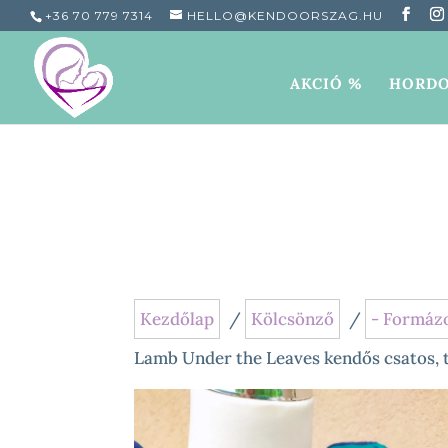
+36 70 779 7314
HELLO@KENDOORSZAG.HU
AKCIÓ %
HORDO
Kezdőlap
/
Kölcsönző
/
- Formáz
Lamb Under the Leaves kendős csatos, 