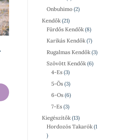
Termék
2
Onbuhimo
2
Termék
21
Kendők
21
Termék
8
Fürdős Kendők
8
Termék
7
Karikás Kendők
7
Termék
r
3
Rugalmas Kendők
3
Termék
6
Szövött Kendők
6
3
Termék
4-Es
3
:
Termék
3
5-Ös
3
Termék
6
6-Os
6
Termék
3
7-Es
3
Termék
13
Kiegészítők
13
Termék
Hordozós Takarók
1
1