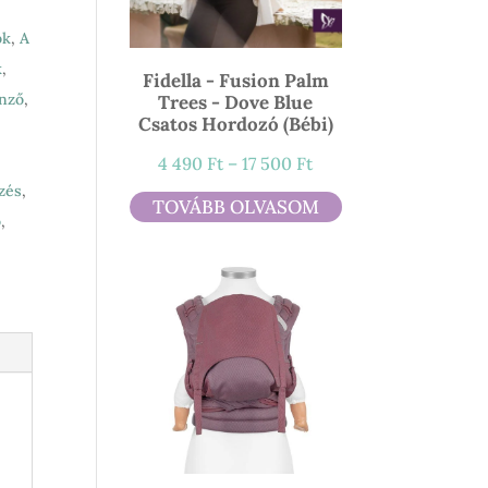
ók
,
A
k
,
Fidella - Fusion Palm
nző
,
Trees - Dove Blue
Csatos Hordozó (bébi)
Ártartomány:
4 490
Ft
–
17 500
Ft
zés
,
4
TOVÁBB OLVASOM
ó
,
490 Ft
-
17
500 Ft