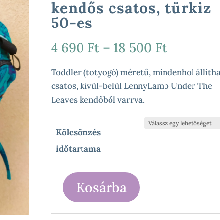
kendős csatos, türkiz
50-es
Ártarto
4 690
Ft
–
18 500
Ft
4
690 Ft
Toddler (totyogó) méretű, mindenhol állíth
-
csatos, kívül-belül LennyLamb Under The
18
Leaves kendőből varrva.
500 Ft
Kölcsönzés
időtartama
Kosárba
CsengeLino
-