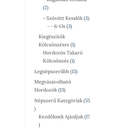
2
2
Termék
3
- Szövött Kendők
3
3
Termék
- - 6-Os
3
Termék
Kiegészítők
1
Kölcsönzésre
1
Termék
Hordozós Takaró
1
Kölcsönzés
1
Termék
13
Legnépszerűbb
13
Termék
Megvásárolható
13
Hordozók
13
Termék
Népszerű Kategóriák
55
55
Termék
Kezdőknek Ajánljuk
17
17