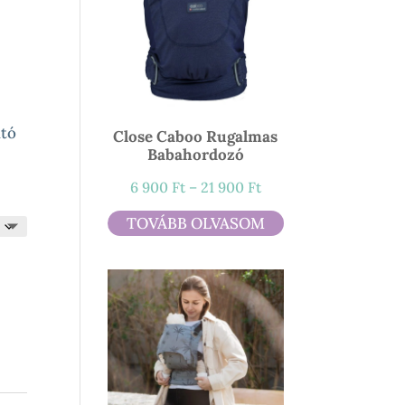
mány:
ató
Close Caboo Rugalmas
Babahordozó
Ártartomány:
6 900
Ft
–
21 900
Ft
6
TOVÁBB OLVASOM
900 Ft
-
21
900 Ft