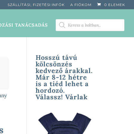
SZÁLLÍTÁSI, FIZETÉSI INFÓK
A FIÓKOM
0 ELEMEK
PRODUCTS
ZÁSI TANÁCSADÁS
SEARCH
Hosszú távú
kölcsönzés
kedvező árakkal.
Már 8-12 hétre
is a tiéd lehet a
hordozó.
nny
Válassz! Várlak
s