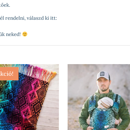
tőek.
 rendelni, válaszd ki itt:
jük neked!
kció!