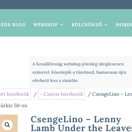
ZÓS BLOG
WEBSHOP
KÖLCSÖNZŐ
HORDO
A KendőOrszág webshop jelenleg ideiglenesen
szünetel. Köszönjük a türelmed, hamarosan újra
elérhető lesz a vásárlás.
ott hordozók
/
- Csatos hordozók
/ CsengeLino – Le
türkiz 50-es
CsengeLino – Lenny
Lamb Under the Leave