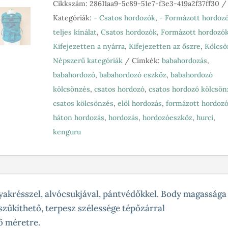
Lenny
Cikkszám:
28611aa9-5c89-51e7-f3e3-419a2f37ff30
Lamb
Kategóriák:
- Csatos hordozók
,
- Formázott hordoz
Under
teljes kínálat
,
Csatos hordozók
,
Formázott hordozó
the
Kifejezetten a nyárra
,
Kifejezetten az őszre
,
Kölcsö
Leaves
Népszerű kategóriák
Címkék:
babahordozás
,
kendős
babahordozó
,
babahordozó eszköz
,
babahordozó
csatos,
kölcsönzés
,
csatos hordozó
,
csatos hordozó kölcsön
türkiz
csatos kölcsönzés
,
elöl hordozás
,
formázott hordoz
50-
háton hordozás
,
hordozás
,
hordozóeszköz
,
hurci
,
es
kenguru
mennyiség
nyakrésszel, alvócsukjával, pántvédőkkel. Body magassága
szűkíthető, terpesz szélessége tépőzárral
ő méretre.