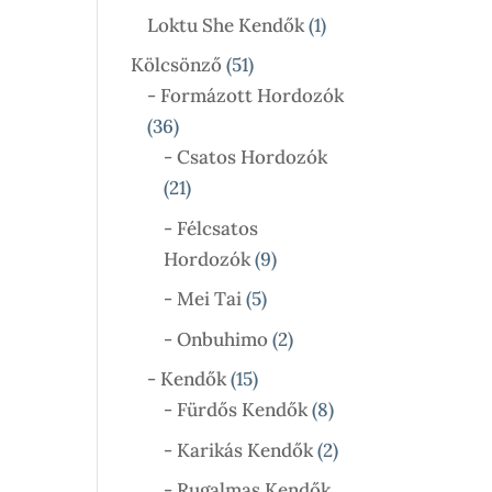
Termék
1
Loktu She Kendők
1
Termék
51
Kölcsönző
51
Termék
- Formázott Hordozók
36
36
Termék
- Csatos Hordozók
21
21
Termék
- Félcsatos
9
Hordozók
9
Termék
5
- Mei Tai
5
Termék
2
- Onbuhimo
2
Termék
15
- Kendők
15
Termék
8
- Fürdős Kendők
8
Termék
2
- Karikás Kendők
2
Termék
- Rugalmas Kendők