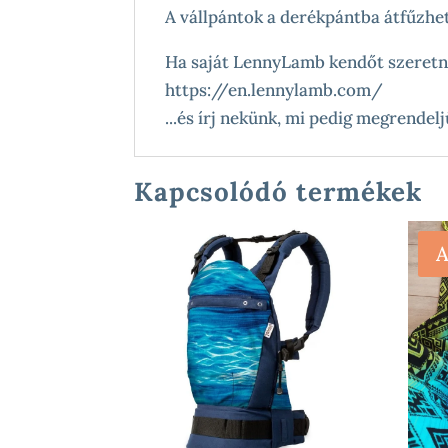
A vállpántok a derékpántba átfűzhe
Ha saját LennyLamb kendőt szeretnél
https://en.lennylamb.com/
...és írj nekünk, mi pedig megrendel
Kapcsolódó termékek
A