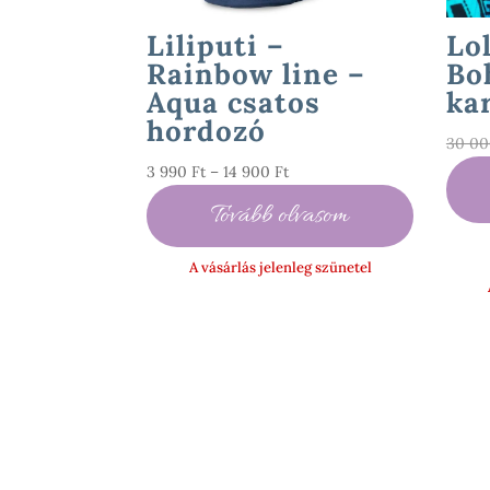
Liliputi –
Lo
Rainbow line –
Bo
Aqua csatos
ka
hordozó
30 0
Ártartomány:
3 990
Ft
–
14 900
Ft
3
Tovább olvasom
990 Ft
-
A vásárlás jelenleg szünetel
14
900 Ft