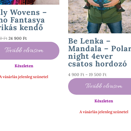
lly Wovens –
ho Fantasya
rikás kendő
Original
Current
00
Ft
24 900
Ft
Be Lenka –
price
price
Mandala – Pola
Tovább olvasom
was:
is:
night 4ever
30
24
csatos hordozó
000 Ft.
900 Ft.
Készleten
Ártartomány
4 900
Ft
–
19 500
Ft
A vásárlás jelenleg szünetel
4
Tovább olvasom
900 Ft
-
Készleten
19
500 Ft
A vásárlás jelenleg szünetel