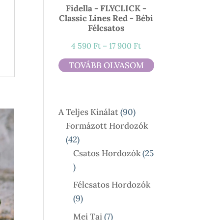
Fidella - FLYCLICK -
Classic Lines Red - Bébi
Félcsatos
Ártartomány:
4 590
Ft
–
17 900
Ft
4
TOVÁBB OLVASOM
590 Ft
-
17
90
A Teljes Kínálat
90
900 Ft
Termék
Formázott Hordozók
42
42
Termék
Csatos Hordozók
25
25
Termék
Félcsatos Hordozók
9
9
Termék
7
Mei Tai
7