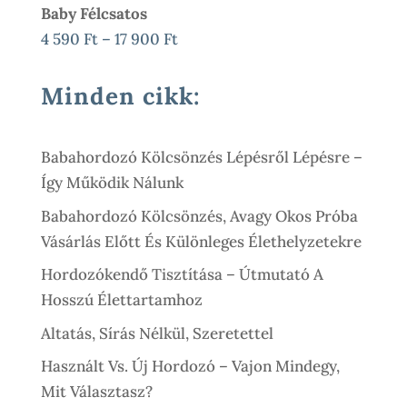
Baby Félcsatos
Ártartomány:
4 590
Ft
–
17 900
Ft
4
590 Ft
Minden cikk:
-
17
Babahordozó Kölcsönzés Lépésről Lépésre –
900 Ft
Így Működik Nálunk
Babahordozó Kölcsönzés, Avagy Okos Próba
Vásárlás Előtt És Különleges Élethelyzetekre
Hordozókendő Tisztítása – Útmutató A
Hosszú Élettartamhoz
Altatás, Sírás Nélkül, Szeretettel
Használt Vs. Új Hordozó – Vajon Mindegy,
Mit Választasz?