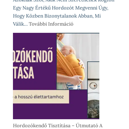
Egy Nagy Értékű Hordozót Megvenni Úgy,
Hogy Közben Bizonytalanok Abban, Mi
:
Válik…
További Információ
Babahordozó
Kölcsönzés,
Avagy
Okos
Próba
Vásárlás
Előtt
És
Különleges
Élethelyzetekre
Hordozókendő Tisztítása – Útmutató A