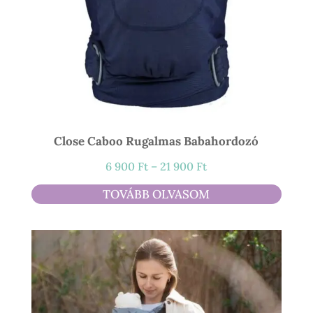
Close Caboo Rugalmas Babahordozó
Ártartomány:
6 900
Ft
–
21 900
Ft
6
TOVÁBB OLVASOM
900 Ft
-
21
900 Ft