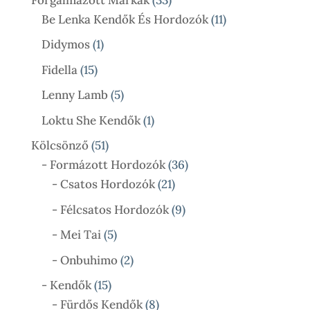
Termék
11
Be Lenka Kendők És Hordozók
11
Termék
1
Didymos
1
Termék
15
Fidella
15
Termék
5
Lenny Lamb
5
Termék
1
Loktu She Kendők
1
Termék
51
Kölcsönző
51
Termék
36
- Formázott Hordozók
36
21
Termék
- Csatos Hordozók
21
Termék
9
- Félcsatos Hordozók
9
Termék
5
- Mei Tai
5
Termék
2
- Onbuhimo
2
Termék
15
- Kendők
15
Termék
8
- Fürdős Kendők
8