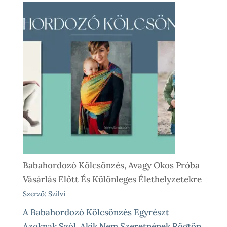
Babahordozó
Kölcsönzés
Lépésről
Lépésre
–
Így
Működik
Nálunk
Babahordozó Kölcsönzés, Avagy Okos Próba
Vásárlás Előtt És Különleges Élethelyzetekre
Szerző: Szilvi
A Babahordozó Kölcsönzés Egyrészt
Azoknak Szól, Akik Nem Szeretnének Rögtön