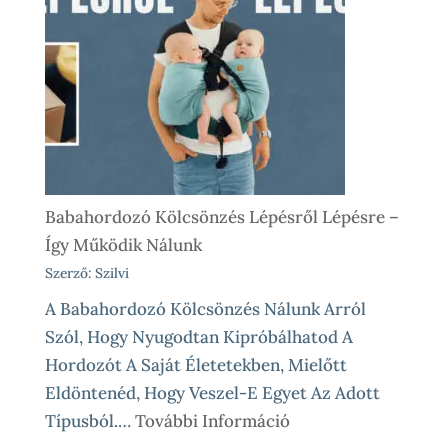
Babahordozó Kölcsönzés Lépésről Lépésre –
Így Működik Nálunk
Szerző: Szilvi
A Babahordozó Kölcsönzés Nálunk Arról
Szól, Hogy Nyugodtan Kipróbálhatod A
Hordozót A Saját Életetekben, Mielőtt
Eldöntenéd, Hogy Veszel-E Egyet Az Adott
:
Típusból.…
További Információ