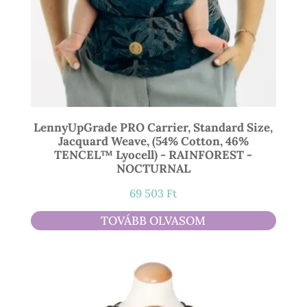
LennyUpGrade PRO Carrier, Standard Size,
Jacquard Weave, (54% Cotton, 46%
TENCEL™ Lyocell) - RAINFOREST -
NOCTURNAL
69 503
Ft
TOVÁBB OLVASOM