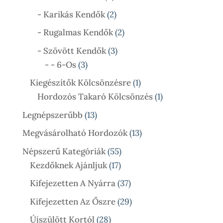
Termék
2
- Karikás Kendők
2
Termék
2
- Rugalmas Kendők
2
Termék
3
- Szövött Kendők
3
3
Termék
- - 6-Os
3
Termék
1
Kiegészítők Kölcsönzésre
1
Termék
1
Hordozós Takaró Kölcsönzés
1
Termék
13
Legnépszerűbb
13
Termék
13
Megvásárolható Hordozók
13
Termék
55
Népszerű Kategóriák
55
17
Termék
Kezdőknek Ajánljuk
17
Termék
37
Kifejezetten A Nyárra
37
Termék
29
Kifejezetten Az Őszre
29
Termék
28
Újszülött Kortól
28