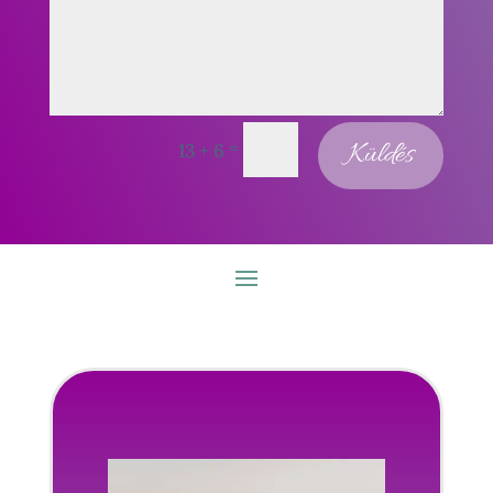
=
Küldés
13 + 6