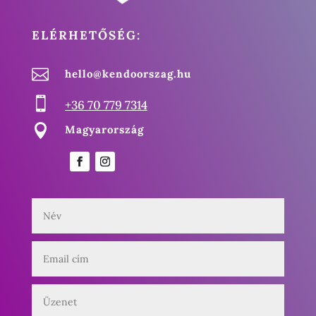
ELÉRHETŐSÉG:

hello@kendoorszag.hu

+36 70 779 7314

Magyarország