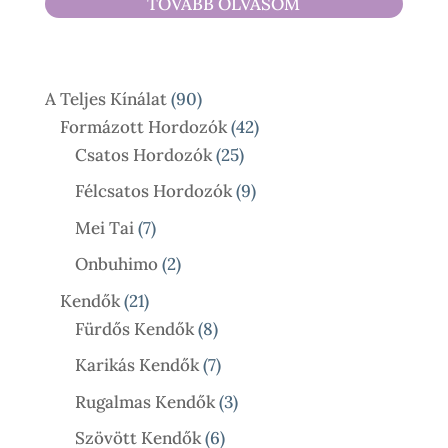
TOVÁBB OLVASOM
590 Ft
-
17
90
A Teljes Kínálat
90
900 Ft
Termék
42
Formázott Hordozók
42
25
Termék
Csatos Hordozók
25
Termék
9
Félcsatos Hordozók
9
Termék
7
Mei Tai
7
Termék
2
Onbuhimo
2
Termék
21
Kendők
21
Termék
8
Fürdős Kendők
8
Termék
7
Karikás Kendők
7
Termék
3
Rugalmas Kendők
3
Termék
6
Szövött Kendők
6