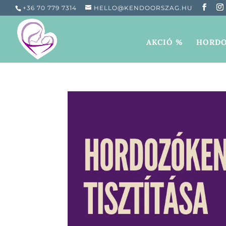
+36 70 779 7314
HELLO@KENDOORSZAG.HU
AKCIÓ %
HORDO