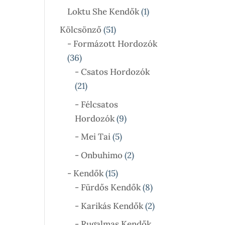
Termék
1
Loktu She Kendők
1
Termék
51
Kölcsönző
51
Termék
- Formázott Hordozók
36
36
Termék
- Csatos Hordozók
21
21
Termék
- Félcsatos
9
Hordozók
9
Termék
5
- Mei Tai
5
Termék
2
- Onbuhimo
2
Termék
15
- Kendők
15
Termék
8
- Fürdős Kendők
8
Termék
2
- Karikás Kendők
2
Termék
- Rugalmas Kendők