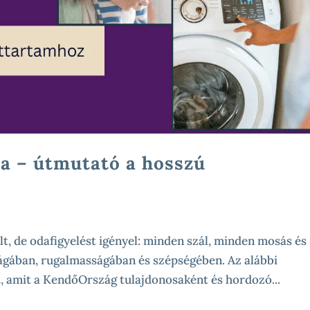
a – útmutató a hosszú
t, de odafigyelést igényel: minden szál, minden mosás és
ágában, rugalmasságában és szépségében. Az alábbi
 amit a KendőOrszág tulajdonosaként és hordozó...