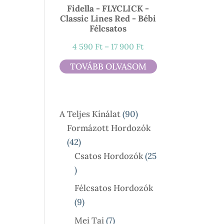
Fidella - FLYCLICK -
Classic Lines Red - Bébi
Félcsatos
Ártartomány:
4 590
Ft
–
17 900
Ft
4
TOVÁBB OLVASOM
590 Ft
-
17
90
A Teljes Kínálat
90
900 Ft
Termék
Formázott Hordozók
42
42
Termék
Csatos Hordozók
25
25
Termék
Félcsatos Hordozók
9
9
Termék
7
Mei Tai
7