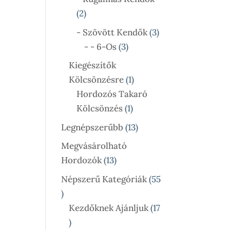
2
2
Termék
3
- Szövött Kendők
3
3
Termék
- - 6-Os
3
Termék
Kiegészítők
1
Kölcsönzésre
1
Termék
Hordozós Takaró
1
Kölcsönzés
1
Termék
13
Legnépszerűbb
13
Termék
Megvásárolható
13
Hordozók
13
Termék
Népszerű Kategóriák
55
55
Termék
Kezdőknek Ajánljuk
17
17