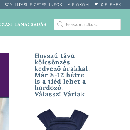
SZÁLLÍTÁSI, FIZETÉSI INFÓK
A FIÓKOM
0 ELEMEK
PRODUCTS
ZÁSI TANÁCSADÁS
SEARCH
Hosszú távú
kölcsönzés
kedvező árakkal.
Már 8-12 hétre
is a tiéd lehet a
hordozó.
Válassz! Várlak