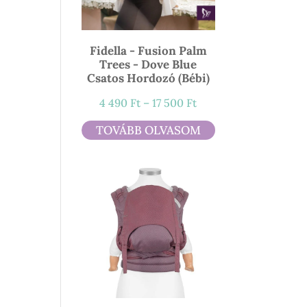
Fidella - Fusion Palm
Trees - Dove Blue
Csatos Hordozó (bébi)
Ártartomány:
4 490
Ft
–
17 500
Ft
4
TOVÁBB OLVASOM
490 Ft
-
17
500 Ft