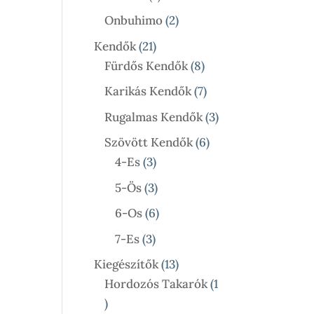
Termék
2
Onbuhimo
2
Termék
21
Kendők
21
Termék
8
Fürdős Kendők
8
Termék
7
Karikás Kendők
7
Termék
3
Rugalmas Kendők
3
Termék
6
Szövött Kendők
6
3
Termék
4-Es
3
Termék
3
5-Ös
3
Termék
6
6-Os
6
Termék
3
7-Es
3
Termék
13
Kiegészítők
13
Termék
Hordozós Takarók
1
1