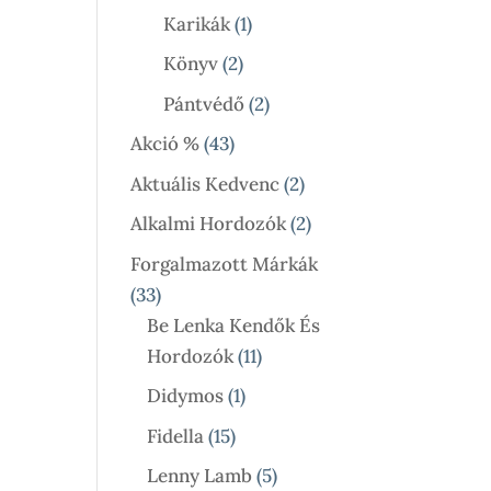
Termék
1
Karikák
1
Termék
2
Könyv
2
Termék
2
Pántvédő
2
Termék
43
Akció %
43
Termék
2
Aktuális Kedvenc
2
Termék
2
Alkalmi Hordozók
2
Termék
Forgalmazott Márkák
33
33
Termék
Be Lenka Kendők És
11
Hordozók
11
Termék
1
Didymos
1
Termék
15
Fidella
15
Termék
5
Lenny Lamb
5