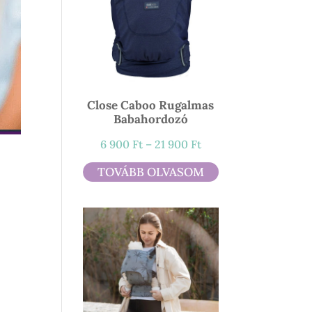
Close Caboo Rugalmas
Babahordozó
Ártartomány:
6 900
Ft
–
21 900
Ft
6
TOVÁBB OLVASOM
900 Ft
-
21
900 Ft