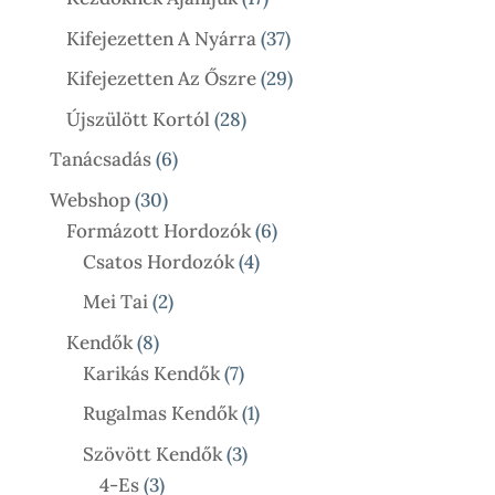
Termék
37
Kifejezetten A Nyárra
37
Termék
29
Kifejezetten Az Őszre
29
Termék
28
Újszülött Kortól
28
Termék
6
Tanácsadás
6
Termék
30
Webshop
30
Termék
6
Formázott Hordozók
6
4
Termék
Csatos Hordozók
4
Termék
2
Mei Tai
2
Termék
8
Kendők
8
Termék
7
Karikás Kendők
7
Termék
1
Rugalmas Kendők
1
Termék
3
Szövött Kendők
3
3
Termék
4-Es
3