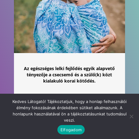
Az egészséges lelki fejlődés egyik alapvető
tényezője a csecsemő és a szülő(k) közt
kialakuló korai kötődés.
Csatlakozz hozzánk, ha
Kedves Látogató! Tájékoztatjuk, hogy a honlap felhasználói
Te is hiszel abban, hogy a hordozás hozzásegít
élmény fokozásának érdekében sütiket alkalmazunk. A
a korai kötődés kialakulásához, mely egy egész
honlapunk használatával ön a tájékoztatásunkat tudomásul
életen át tartó előny a babádnak.
veszi.
Elfogadom