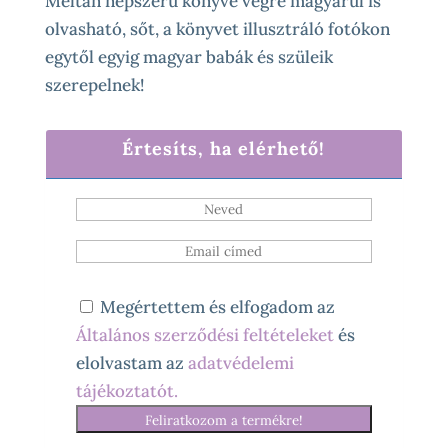
Méltán népszerű könyve végre magyarul is
olvasható, sőt, a könyvet illusztráló fotókon
egytől egyig magyar babák és szüleik
szerepelnek!
Értesíts, ha elérhető!
Megértettem és elfogadom az
Általános szerződési feltételeket
és
elolvastam az
adatvédelemi
tájékoztatót.
Feliratkozom a termékre!