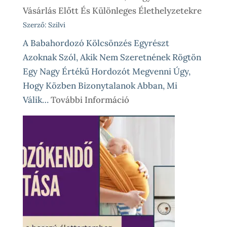
Vásárlás Előtt És Különleges Élethelyzetekre
Szerző: Szilvi
A Babahordozó Kölcsönzés Egyrészt
Azoknak Szól, Akik Nem Szeretnének Rögtön
Egy Nagy Értékű Hordozót Megvenni Úgy,
Hogy Közben Bizonytalanok Abban, Mi
:
Válik…
További Információ
Babahordozó
Kölcsönzés,
Avagy
Okos
Próba
Vásárlás
Előtt
És