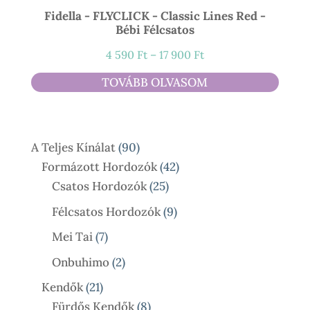
Fidella - FLYCLICK - Classic Lines Red -
Bébi Félcsatos
Ártartomány:
4 590
Ft
–
17 900
Ft
4
TOVÁBB OLVASOM
590 Ft
-
17
90
A Teljes Kínálat
90
900 Ft
Termék
42
Formázott Hordozók
42
25
Termék
Csatos Hordozók
25
Termék
9
Félcsatos Hordozók
9
Termék
7
Mei Tai
7
Termék
2
Onbuhimo
2
Termék
21
Kendők
21
Termék
8
Fürdős Kendők
8