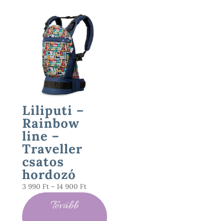
Liliputi –
Rainbow
line –
Traveller
csatos
hordozó
Ártartomány:
3 990
Ft
–
14 900
Ft
3
Tovább
990 Ft
-