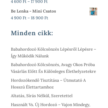
Ártartomány:
4 600
Ft
–
17 900
Ft
36
4
Be Lenka - Mini Csatos
000 Ft
600 Ft
Ártartomány:
4 900
Ft
–
18 900
Ft
-
4
17
900 Ft
Minden cikk:
900 Ft
-
18
Babahordozó Kölcsönzés Lépésről Lépésre –
900 Ft
Így Működik Nálunk
Babahordozó Kölcsönzés, Avagy Okos Próba
Vásárlás Előtt És Különleges Élethelyzetekre
Hordozókendő Tisztítása – Útmutató A
Hosszú Élettartamhoz
Altatás, Sírás Nélkül, Szeretettel
Használt Vs. Új Hordozó – Vajon Mindegy,