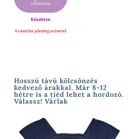
olvasom
14
900 Ft
Készleten
A vásárlás jelenleg szünetel
Hosszú távú kölcsönzés
kedvező árakkal. Már 8-12
hétre is a tiéd lehet a hordozó.
Válassz! Várlak