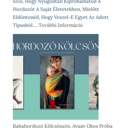
Szól, Hogy Nyugodtan Kipróbálhatod A
Hordozót A Saját Életetekben, Mielőtt
Eldöntenéd, Hogy Veszel-E Egyet Az Adott
:
Típusból.…
További Információ
Babahordozó
Kölcsönzés
Lépésről
Lépésre
–
Így
Működik
Nálunk
Babahordozó Kölcsönzés, Avagy Okos Próba