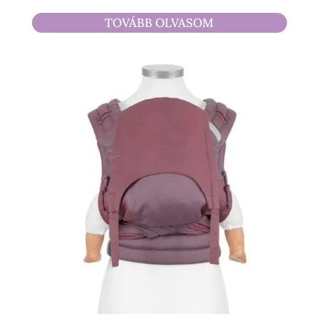
4
TOVÁBB OLVASOM
490 Ft
-
17
500 Ft