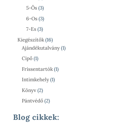
Termék
3
5-Ös
3
Termék
3
6-Os
3
Termék
3
7-Es
3
Termék
16
Kiegészítők
16
Termék
1
Ajándékutalvány
1
Termék
1
Cipő
1
Termék
1
Frissentartók
1
Termék
1
Intimkehely
1
Termék
2
Könyv
2
Termék
2
Pántvédő
2
Termék
Blog cikkek: