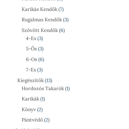
Termék
7
Karikás Kendők
7
Termék
3
Rugalmas Kendők
3
Termék
6
Szövött Kendők
6
3
Termék
4-Es
3
Termék
3
5-Ös
3
Termék
6
6-Os
6
Termék
3
7-Es
3
Termék
13
Kiegészítők
13
Termék
1
Hordozós Takarók
1
Termék
1
Karikák
1
Termék
2
Könyv
2
Termék
2
Pántvédő
2
Termék