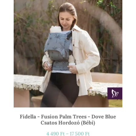
21
900 Ft
Fidella - Fusion Palm Trees - Dove Blue
Csatos Hordozó (bébi)
Ártartomány:
4 490
Ft
–
17 500
Ft