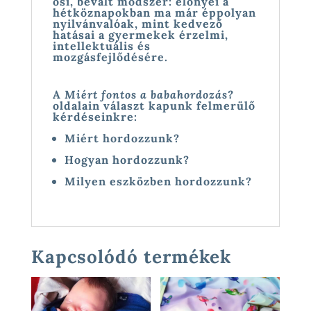
ősi, bevált módszer: előnyei a
hétköznapokban ma már éppolyan
nyilvánvalóak, mint kedvező
hatásai a gyermekek érzelmi,
intellektuális és
mozgásfejlődésére.
A
Miért fontos a babahordozás?
oldalain választ kapunk felmerülő
kérdéseinkre:
Miért hordozzunk?
Hogyan hordozzunk?
Milyen eszközben hordozzunk?
Kapcsolódó termékek