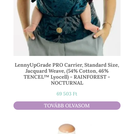
LennyUpGrade PRO Carrier, Standard Size,
Jacquard Weave, (54% Cotton, 46%
TENCEL™ Lyocell) - RAINFOREST -
NOCTURNAL
69 503
Ft
TOVÁBB OLVASOM