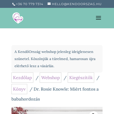
+36 70 779 7314
HELLO@KENDOORSZAG.HU
A KendőOrszág webshop jelenleg ideiglenesen
szünetel. Köszönjük a türelmed, hamarosan újra
elérhető lesz a vásárlás.
Kezdőlap
/
Webshop
/
Kiegészítők
/
Könyv
/ Dr. Rosie Knowle: Miért fontos a
babahordozás