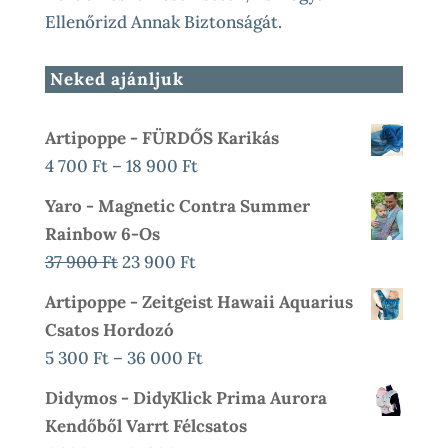
Ellenőrizd Annak Biztonságát.
Neked ajánljuk
Artipoppe - FÜRDŐS Karikás
Ártartomány:
4 700
Ft
–
18 900
Ft
4
Yaro - Magnetic Contra Summer
700 Ft
Rainbow 6-Os
-
Original
Current
37 900
Ft
23 900
Ft
18
Price
Price
Artipoppe - Zeitgeist Hawaii Aquarius
900 Ft
Was:
Is:
Csatos Hordozó
37
23
Ártartomány:
5 300
Ft
–
36 000
Ft
900 Ft.
900 Ft.
5
Didymos - DidyKlick Prima Aurora
300 Ft
Kendőből Varrt Félcsatos
-