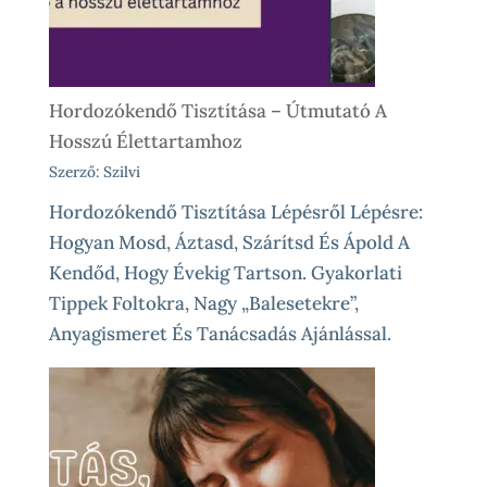
Különleges
Élethelyzetekre
Hordozókendő Tisztítása – Útmutató A
Hosszú Élettartamhoz
Szerző: Szilvi
Hordozókendő Tisztítása Lépésről Lépésre:
Hogyan Mosd, Áztasd, Szárítsd És Ápold A
Kendőd, Hogy Évekig Tartson. Gyakorlati
Tippek Foltokra, Nagy „balesetekre”,
Anyagismeret És Tanácsadás Ajánlással.