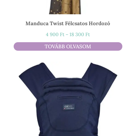
Manduca Twist Félcsatos Hordozó
Ártartomány:
4 900
Ft
–
18 300
Ft
4
TOVÁBB OLVASOM
900 Ft
-
18
300 Ft