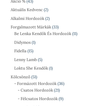
43
Akció %
43
Termék
2
Aktuális Kedvenc
2
Termék
2
Alkalmi Hordozók
2
Termék
33
Forgalmazott Márkák
33
Termék
11
Be Lenka Kendők És Hordozók
11
Termék
1
Didymos
1
Termék
15
Fidella
15
Termék
5
Lenny Lamb
5
Termék
1
Loktu She Kendők
1
Termék
51
Kölcsönző
51
Termék
36
- Formázott Hordozók
36
21
Termék
- Csatos Hordozók
21
Termék
9
- Félcsatos Hordozók
9
Termék