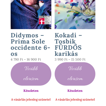
Didymos –
Kokadi –
Prima Sole
Tosbik
occidente 6-
FÜRDŐS
os
karikás
Ártartomány:
Ártartomány:
4 790
Ft
–
16 900
Ft
3 990
Ft
–
15 500
Ft
4
3
Tovább
Tovább
790 Ft
990 Ft
-
-
olvasom
olvasom
16
15
900 Ft
500 Ft
Készleten
Készleten
A vásárlás jelenleg szünetel
A vásárlás jelenleg szünetel