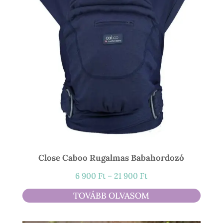
Close Caboo Rugalmas Babahordozó
Ártartomány:
6 900
Ft
–
21 900
Ft
6
TOVÁBB OLVASOM
900 Ft
-