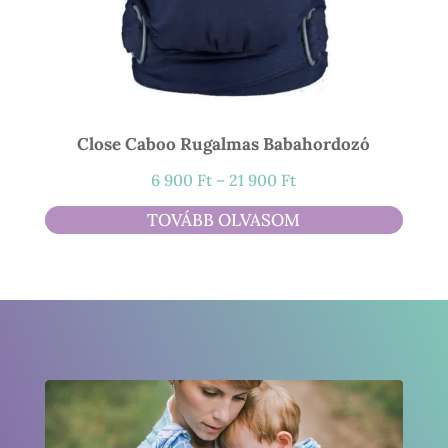
Close Caboo Rugalmas Babahordozó
Ártartomány:
6 900
Ft
–
21 900
Ft
6
TOVÁBB OLVASOM
900 Ft
-
21
900 Ft