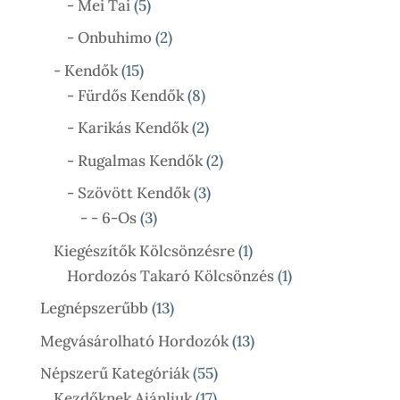
5
- Mei Tai
5
Termék
2
- Onbuhimo
2
Termék
15
- Kendők
15
Termék
8
- Fürdős Kendők
8
Termék
2
- Karikás Kendők
2
Termék
2
- Rugalmas Kendők
2
Termék
3
- Szövött Kendők
3
3
Termék
- - 6-Os
3
Termék
1
Kiegészítők Kölcsönzésre
1
Termék
1
Hordozós Takaró Kölcsönzés
1
Termék
13
Legnépszerűbb
13
Termék
13
Megvásárolható Hordozók
13
Termék
55
Népszerű Kategóriák
55
17
Termék
Kezdőknek Ajánljuk
17