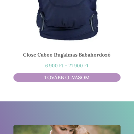
Close Caboo Rugalmas Babahordozó
Ártartomány:
6 900
Ft
–
21 900
Ft
6
TOVÁBB OLVASOM
900 Ft
-
21
900 Ft