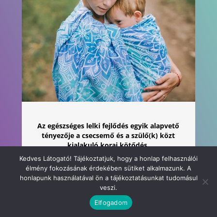
Az egészséges lelki fejlődés egyik alapvető
tényezője a csecsemő és a szülő(k) közt
kialakuló korai kötődés.
Kedves Látogató! Tájékoztatjuk, hogy a honlap felhasználói
Csatlakozz hozzánk, ha
élmény fokozásának érdekében sütiket alkalmazunk. A
honlapunk használatával ön a tájékoztatásunkat tudomásul
Te is hiszel abban, hogy a hordozás hozzásegít
veszi.
a korai kötődés kialakulásához, mely egy egész
Elfogadom
életen át tartó előny a babádnak.