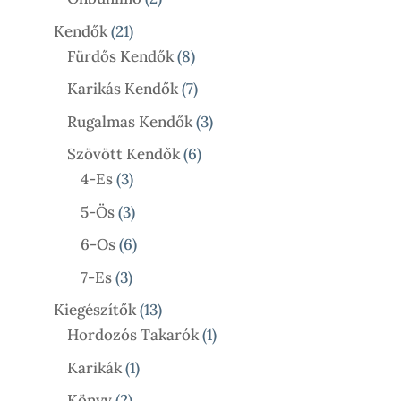
Termék
21
Kendők
21
Termék
8
Fürdős Kendők
8
Termék
7
Karikás Kendők
7
Termék
3
Rugalmas Kendők
3
Termék
6
Szövött Kendők
6
3
Termék
4-Es
3
Termék
3
5-Ös
3
Termék
6
6-Os
6
Termék
3
7-Es
3
Termék
13
Kiegészítők
13
Termék
1
Hordozós Takarók
1
Termék
1
Karikák
1
Termék
2
Könyv
2