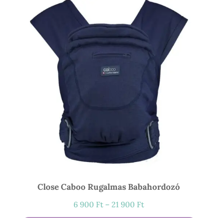
Close Caboo Rugalmas Babahordozó
Ártartomány:
6 900
Ft
–
21 900
Ft
6