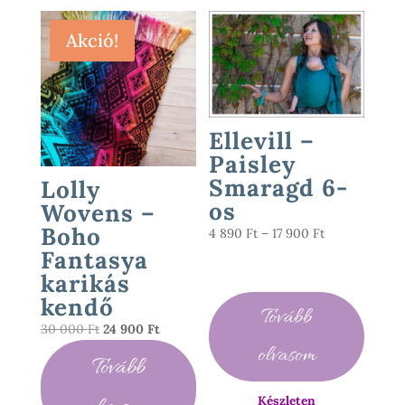
Akció!
Ellevill –
Paisley
Smaragd 6-
Lolly
os
Wovens –
Boho
Ártartomány:
4 890
Ft
–
17 900
Ft
4
Fantasya
890 Ft
karikás
-
kendő
Tovább
17
Original
Current
30 000
Ft
24 900
Ft
900 Ft
price
price
olvasom
Tovább
was:
is:
30
24
Készleten