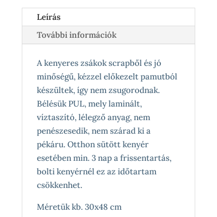
Leírás
További információk
A kenyeres zsákok scrapből és jó
minőségű, kézzel előkezelt pamutból
készültek, így nem zsugorodnak.
Bélésük PUL, mely laminált,
víztaszító, lélegző anyag, nem
penészesedik, nem szárad ki a
pékáru. Otthon sütött kenyér
esetében min. 3 nap a frissentartás,
bolti kenyérnél ez az időtartam
csökkenhet.
Méretük kb. 30x48 cm