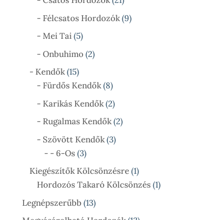
- Csatos Hordozók
21
Termék
9
- Félcsatos Hordozók
9
Termék
5
- Mei Tai
5
Termék
2
- Onbuhimo
2
Termék
15
- Kendők
15
Termék
8
- Fürdős Kendők
8
Termék
2
- Karikás Kendők
2
Termék
2
- Rugalmas Kendők
2
Termék
3
- Szövött Kendők
3
3
Termék
- - 6-Os
3
Termék
1
Kiegészítők Kölcsönzésre
1
Termék
1
Hordozós Takaró Kölcsönzés
1
Termék
13
Legnépszerűbb
13
Termék