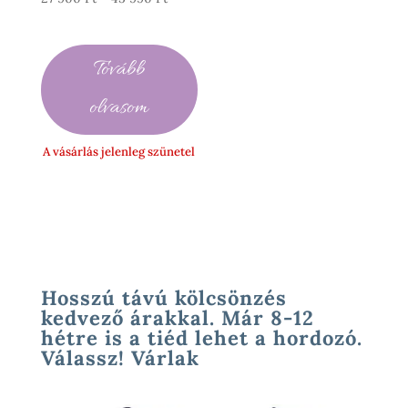
27
900 Ft
-
Tovább
45
990 Ft
olvasom
A vásárlás jelenleg szünetel
Hosszú távú kölcsönzés
kedvező árakkal. Már 8-12
hétre is a tiéd lehet a hordozó.
Válassz! Várlak