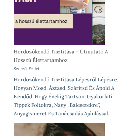
Előtt
És
Különleges
Élethelyzetekre
Hordozókendő Tisztítása – Útmutató A
Hosszú Élettartamhoz
Szerző: Szilvi
Hordozókendő Tisztítása Lépésről Lépésre:
Hogyan Mosd, Áztasd, Szárítsd És Ápold A
Kendőd, Hogy Évekig Tartson. Gyakorlati
Tippek Foltokra, Nagy „balesetekre”,
Anyagismeret És Tanácsadás Ajánlással.