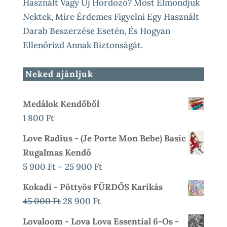
Használt Vagy Új Hordozó? Most Elmondjuk
Nektek, Mire Érdemes Figyelni Egy Használt
Darab Beszerzése Esetén, És Hogyan
Ellenőrizd Annak Biztonságát.
Neked ajánljuk
Medálok Kendőből
1 800
Ft
Love Radius - (Je Porte Mon Bebe) Basic
Rugalmas Kendő
Ártartomány:
5 900
Ft
–
25 900
Ft
5
Kokadi - Pöttyös FÜRDŐS Karikás
900 Ft
Original
Current
45 000
Ft
28 900
Ft
-
Price
Price
Lovaloom - Lova Lova Essential 6-Os -
25