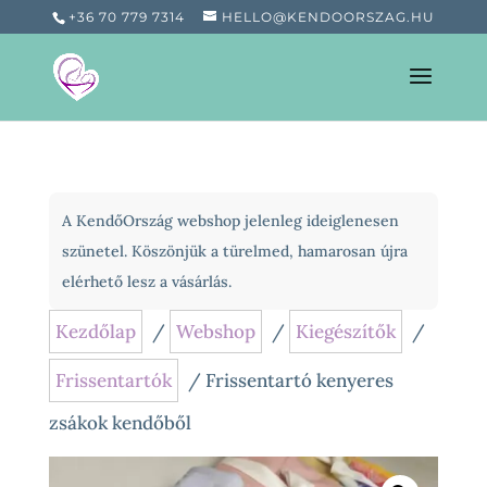
+36 70 779 7314
HELLO@KENDOORSZAG.HU
A KendőOrszág webshop jelenleg ideiglenesen
szünetel. Köszönjük a türelmed, hamarosan újra
elérhető lesz a vásárlás.
Kezdőlap
/
Webshop
/
Kiegészítők
/
Frissentartók
/ Frissentartó kenyeres
zsákok kendőből