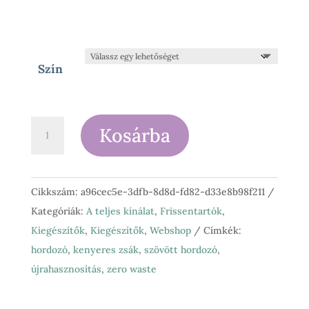
Szín
Frissentartó
Kosárba
kenyeres
zsákok
kendőből
Cikkszám:
a96cec5e-3dfb-8d8d-fd82-d33e8b98f211
mennyiség
Kategóriák:
A teljes kínálat
,
Frissentartók
,
Kiegészítők
,
Kiegészítők
,
Webshop
Címkék:
hordozó
,
kenyeres zsák
,
szövött hordozó
,
újrahasznosítás
,
zero waste