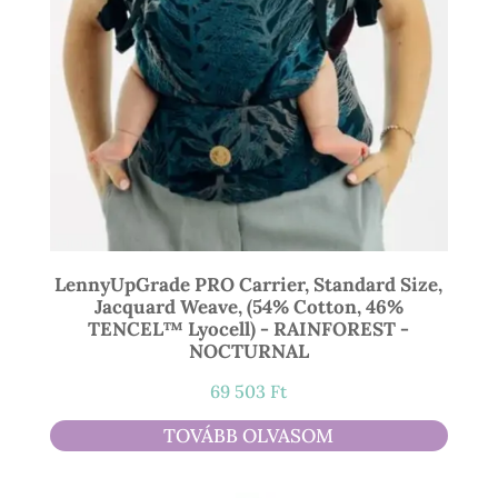
LennyUpGrade PRO Carrier, Standard Size,
Jacquard Weave, (54% Cotton, 46%
TENCEL™ Lyocell) - RAINFOREST -
NOCTURNAL
69 503
Ft
TOVÁBB OLVASOM