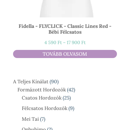
Fidella - FLYCLICK - Classic Lines Red -
Bébi Félcsatos
Ártartomány:
4 590
Ft
–
17 900
Ft
4
TOVÁBB OLVASOM
590 Ft
-
17
90
A Teljes Kínálat
90
900 Ft
Termék
42
Formázott Hordozók
42
25
Termék
Csatos Hordozók
25
Termék
9
Félcsatos Hordozók
9
Termék
7
Mei Tai
7
Termék
2
Onbuhimo
2