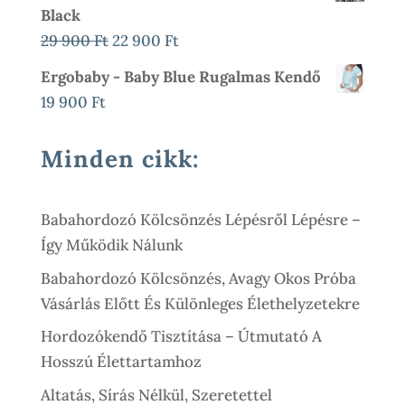
Was:
Is:
Black
900 Ft
45
28
Original
Current
29 900
Ft
22 900
Ft
000 Ft.
900 Ft.
Price
Price
Ergobaby - Baby Blue Rugalmas Kendő
Was:
Is:
19 900
Ft
29
22
900 Ft.
900 Ft.
Minden cikk:
Babahordozó Kölcsönzés Lépésről Lépésre –
Így Működik Nálunk
Babahordozó Kölcsönzés, Avagy Okos Próba
Vásárlás Előtt És Különleges Élethelyzetekre
Hordozókendő Tisztítása – Útmutató A
Hosszú Élettartamhoz
Altatás, Sírás Nélkül, Szeretettel