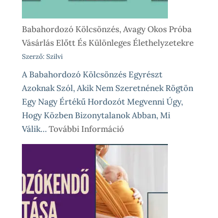
Babahordozó Kölcsönzés, Avagy Okos Próba
Vásárlás Előtt És Különleges Élethelyzetekre
Szerző: Szilvi
A Babahordozó Kölcsönzés Egyrészt
Azoknak Szól, Akik Nem Szeretnének Rögtön
Egy Nagy Értékű Hordozót Megvenni Úgy,
Hogy Közben Bizonytalanok Abban, Mi
:
Válik…
További Információ
Babahordozó
Kölcsönzés,
Avagy
Okos
Próba
Vásárlás