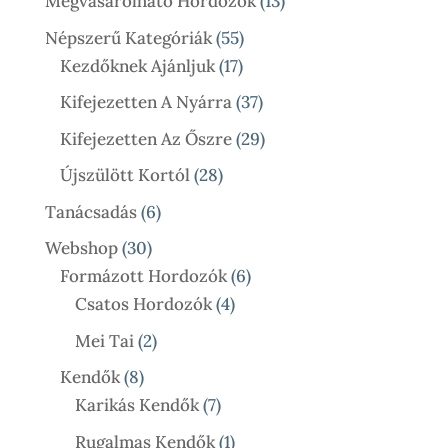
13
Megvásárolható Hordozók
13
Termék
55
Népszerű Kategóriák
55
17
Termék
Kezdőknek Ajánljuk
17
Termék
37
Kifejezetten A Nyárra
37
Termék
29
Kifejezetten Az Őszre
29
Termék
28
Újszülött Kortól
28
Termék
6
Tanácsadás
6
Termék
30
Webshop
30
Termék
6
Formázott Hordozók
6
4
Termék
Csatos Hordozók
4
Termék
2
Mei Tai
2
Termék
8
Kendők
8
Termék
7
Karikás Kendők
7
Termék
1
Rugalmas Kendők
1