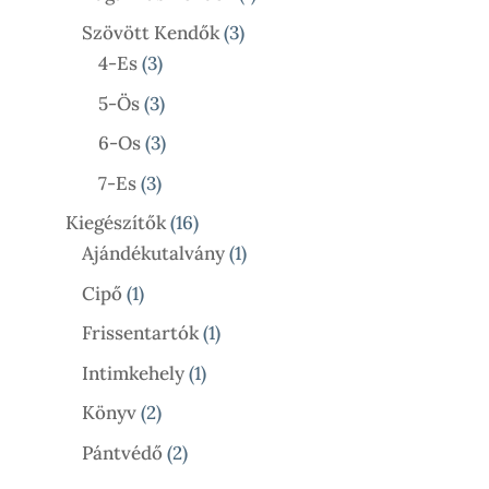
Termék
3
Szövött Kendők
3
3
Termék
4-Es
3
Termék
3
5-Ös
3
Termék
3
6-Os
3
Termék
3
7-Es
3
Termék
16
Kiegészítők
16
Termék
1
Ajándékutalvány
1
Termék
1
Cipő
1
Termék
1
Frissentartók
1
Termék
1
Intimkehely
1
Termék
2
Könyv
2
Termék
2
Pántvédő
2
Termék