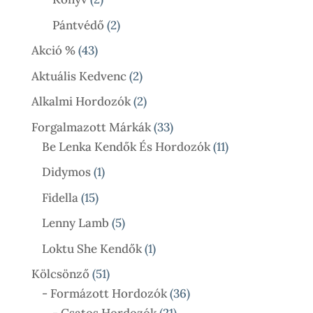
Termék
2
Pántvédő
2
Termék
43
Akció %
43
Termék
2
Aktuális Kedvenc
2
Termék
2
Alkalmi Hordozók
2
Termék
33
Forgalmazott Márkák
33
Termék
11
Be Lenka Kendők És Hordozók
11
Termék
1
Didymos
1
Termék
15
Fidella
15
Termék
5
Lenny Lamb
5
Termék
1
Loktu She Kendők
1
Termék
51
Kölcsönző
51
Termék
36
- Formázott Hordozók
36
21
Termék