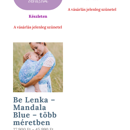
olvasom
000 Ft.
900 Ft.
A vásárlás jelenleg szünetel
Készleten
A vásárlás jelenleg szünetel
Be Lenka –
Mandala
Blue – több
méretben
Ártartomány:
27 900
Ft
–
45 990
Ft