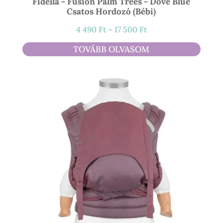
Fidella - Fusion Palm Trees - Dove Blue
Csatos Hordozó (bébi)
Ártartomány:
4 490
Ft
–
17 500
Ft
4
TOVÁBB OLVASOM
490 Ft
-
17
500 Ft