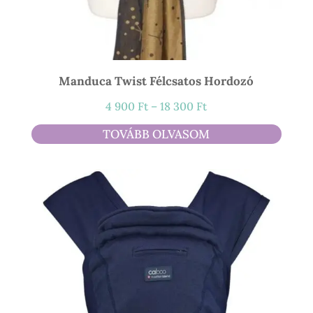
Manduca Twist Félcsatos Hordozó
Ártartomány:
4 900
Ft
–
18 300
Ft
4
TOVÁBB OLVASOM
900 Ft
-
18
300 Ft