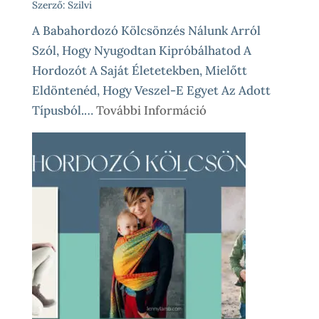
Szerző: Szilvi
A Babahordozó Kölcsönzés Nálunk Arról
Szól, Hogy Nyugodtan Kipróbálhatod A
Hordozót A Saját Életetekben, Mielőtt
Eldöntenéd, Hogy Veszel-E Egyet Az Adott
:
Típusból.…
További Információ
Babahordozó
Kölcsönzés
Lépésről
Lépésre
–
Így
Működik
Nálunk