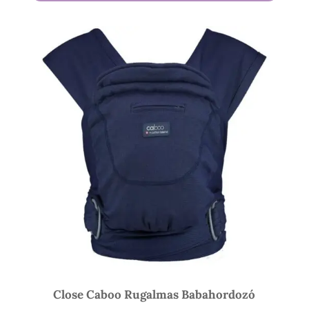
900 Ft
-
18
300 Ft
Close Caboo Rugalmas Babahordozó