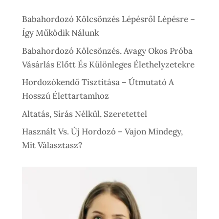
000 Ft.
900 Ft.
Babahordozó Kölcsönzés Lépésről Lépésre –
Így Működik Nálunk
Babahordozó Kölcsönzés, Avagy Okos Próba
Vásárlás Előtt És Különleges Élethelyzetekre
Hordozókendő Tisztítása – Útmutató A
Hosszú Élettartamhoz
Altatás, Sírás Nélkül, Szeretettel
Használt Vs. Új Hordozó – Vajon Mindegy,
Mit Választasz?