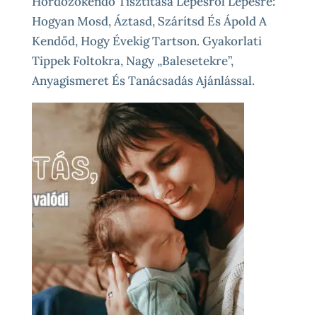
Hordozókendő Tisztítása Lépésről Lépésre:
Hogyan Mosd, Áztasd, Szárítsd És Ápold A
Kendőd, Hogy Évekig Tartson. Gyakorlati
Tippek Foltokra, Nagy „balesetekre”,
Anyagismeret És Tanácsadás Ajánlással.