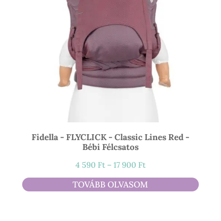
Fidella - FLYCLICK - Classic Lines Red -
Bébi Félcsatos
Ártartomány:
4 590
Ft
–
17 900
Ft
4
TOVÁBB OLVASOM
590 Ft
-
17