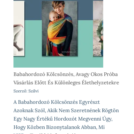
Lépésre
–
Így
Működik
Nálunk
Babahordozó Kölcsönzés, Avagy Okos Próba
Vásárlás Előtt És Különleges Élethelyzetekre
Szerző: Szilvi
A Babahordozó Kölcsönzés Egyrészt
Azoknak Szól, Akik Nem Szeretnének Rögtön
Egy Nagy Értékű Hordozót Megvenni Úgy,
Hogy Közben Bizonytalanok Abban, Mi