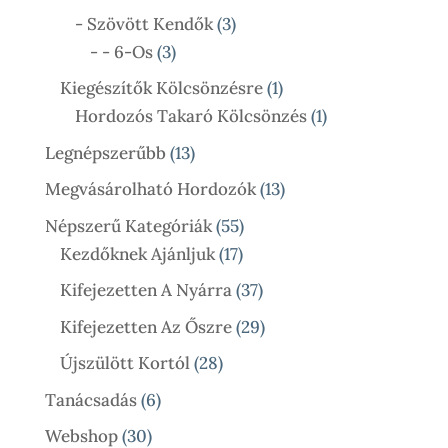
Termék
3
- Szövött Kendők
3
3
Termék
- - 6-Os
3
Termék
1
Kiegészítők Kölcsönzésre
1
Termék
1
Hordozós Takaró Kölcsönzés
1
Termék
13
Legnépszerűbb
13
Termék
13
Megvásárolható Hordozók
13
Termék
55
Népszerű Kategóriák
55
17
Termék
Kezdőknek Ajánljuk
17
Termék
37
Kifejezetten A Nyárra
37
Termék
29
Kifejezetten Az Őszre
29
Termék
28
Újszülött Kortól
28
Termék
6
Tanácsadás
6
Termék
30
Webshop
30