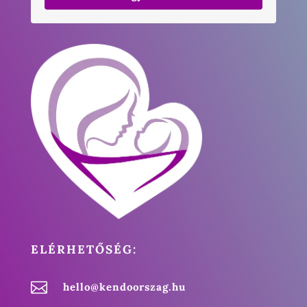
ELÉRHETŐSÉG:

hello@kendoorszag.hu