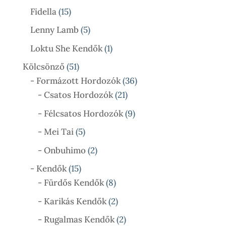
Termék
15
Fidella
15
Termék
5
Lenny Lamb
5
Termék
1
Loktu She Kendők
1
Termék
51
Kölcsönző
51
Termék
36
- Formázott Hordozók
36
21
Termék
- Csatos Hordozók
21
Termék
9
- Félcsatos Hordozók
9
Termék
5
- Mei Tai
5
Termék
2
- Onbuhimo
2
Termék
15
- Kendők
15
Termék
8
- Fürdős Kendők
8
Termék
2
- Karikás Kendők
2
Termék
2
- Rugalmas Kendők
2