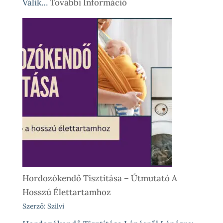
:
Válik…
További Információ
Babahordozó
Kölcsönzés,
Avagy
Okos
Próba
Vásárlás
Előtt
És
Különleges
Élethelyzetekre
Hordozókendő Tisztítása – Útmutató A
Hosszú Élettartamhoz
Szerző: Szilvi