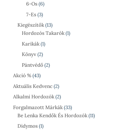
Termék
6
6-Os
6
Termék
3
7-Es
3
Termék
13
Kiegészítők
13
Termék
1
Hordozós Takarók
1
Termék
1
Karikák
1
Termék
2
Könyv
2
Termék
2
Pántvédő
2
Termék
43
Akció %
43
Termék
2
Aktuális Kedvenc
2
Termék
2
Alkalmi Hordozók
2
Termék
33
Forgalmazott Márkák
33
Termék
11
Be Lenka Kendők És Hordozók
11
Termék
1
Didymos
1