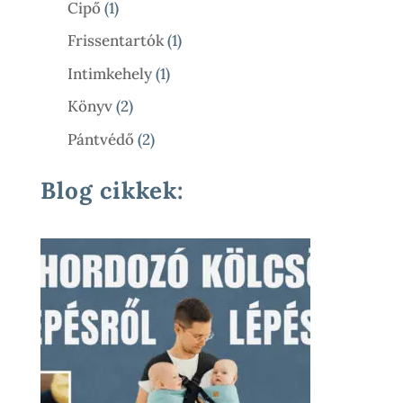
1
Cipő
1
Termék
1
Frissentartók
1
Termék
1
Intimkehely
1
Termék
2
Könyv
2
Termék
2
Pántvédő
2
Termék
Blog cikkek: