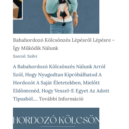
Babahordozó Kölcsönzés Lépésről Lépésre –
Így Működik Nálunk
Szerző: Szilvi
A Babahordozó Kölcsönzés Nálunk Arról
Szól, Hogy Nyugodtan Kipróbálhatod A
Hordozót A Saját Életetekben, Mielőtt
Eldöntenéd, Hogy Veszel-E Egyet Az Adott
:
Típusból.…
További Információ
Babahordozó
Kölcsönzés
Lépésről