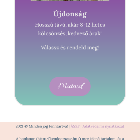
Újdonság
Hosszú távú, akár 8-12 hetes
kölcsönzés, kedvező árak!
Válassz és rendeld meg!
Mutasd
2021 © Minden jog fenntartva! |
ÁSZF
|
Adatvédelmi nyilatkozat
A honlapon (http://kendoorszag.hu/) megjelenő tartalom, és a