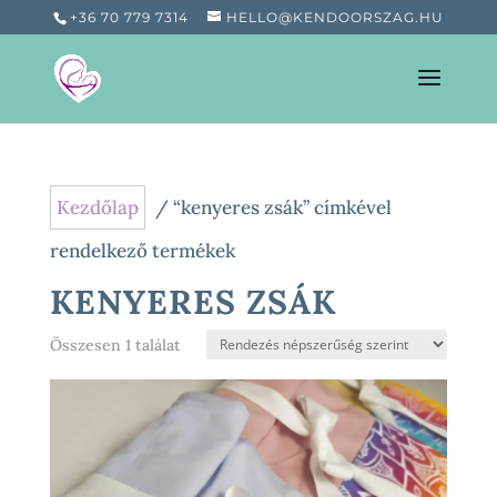
+36 70 779 7314
HELLO@KENDOORSZAG.HU
Kezdőlap
/ “kenyeres zsák” címkével
rendelkező termékek
KENYERES ZSÁK
Összesen 1 találat