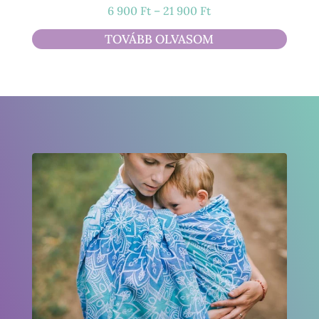
Ártartomány:
6 900
Ft
–
21 900
Ft
6
TOVÁBB OLVASOM
900 Ft
-
21
900 Ft