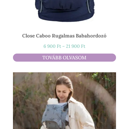
Close Caboo Rugalmas Babahordozó
Ártartomány:
6 900
Ft
–
21 900
Ft
6
TOVÁBB OLVASOM
900 Ft
-
21
900 Ft