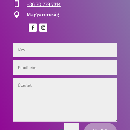

+36 70 779 7314

Magyarország