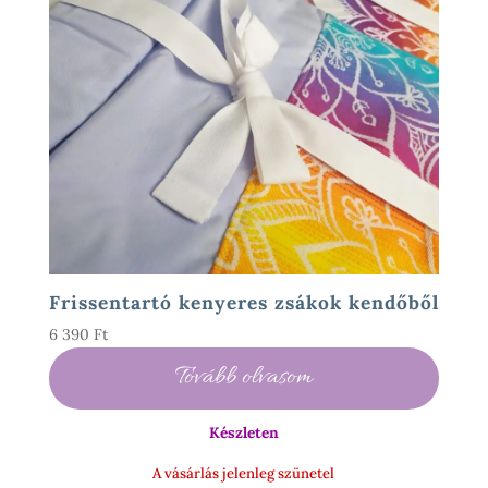
Frissentartó kenyeres zsákok kendőből
6 390
Ft
Tovább olvasom
Készleten
A vásárlás jelenleg szünetel