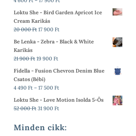
Ártartomány:
4 600
Ft
–
17 900
Ft
4
Loktu She - Bird Garden Apricot Ice
600 Ft
Cream Karikás
-
Original
Current
20 000
Ft
17 900
Ft
17
Price
Price
Be Lenka - Zebra - Black & White
900 Ft
Was:
Is:
Karikás
20
17
Original
Current
21 900
Ft
19 900
Ft
000 Ft.
900 Ft.
Price
Price
Fidella - Fusion Chevron Denim Blue
Was:
Is:
Csatos (bébi)
21
19
Ártartomány:
4 490
Ft
–
17 500
Ft
900 Ft.
900 Ft.
4
Loktu She - Love Motion Isolda 5-Ös
490 Ft
Original
Current
52 000
Ft
31 900
Ft
-
Price
Price
17
Was:
Is:
Minden cikk:
500 Ft
52
31