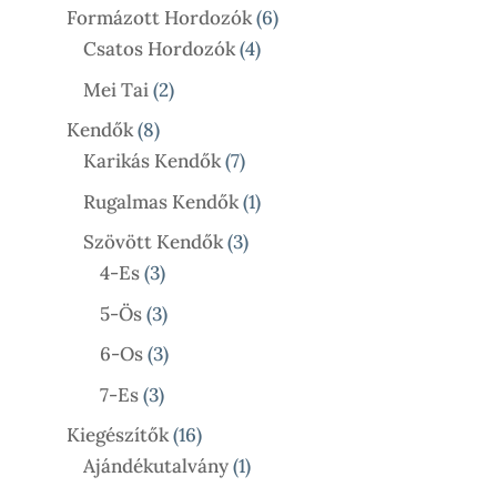
Termék
6
Formázott Hordozók
6
4
Termék
Csatos Hordozók
4
Termék
2
Mei Tai
2
Termék
8
Kendők
8
Termék
7
Karikás Kendők
7
Termék
1
Rugalmas Kendők
1
Termék
3
Szövött Kendők
3
3
Termék
4-Es
3
Termék
3
5-Ös
3
Termék
3
6-Os
3
Termék
3
7-Es
3
Termék
16
Kiegészítők
16
Termék
1
Ajándékutalvány
1
Termék