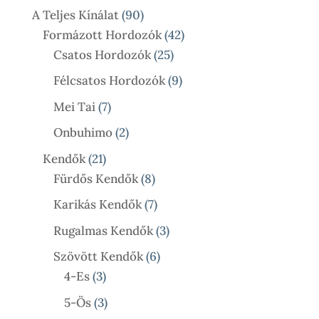
90
A Teljes Kínálat
90
900 Ft
Termék
42
Formázott Hordozók
42
25
Termék
Csatos Hordozók
25
Termék
9
Félcsatos Hordozók
9
Termék
7
Mei Tai
7
Termék
2
Onbuhimo
2
Termék
21
Kendők
21
Termék
8
Fürdős Kendők
8
Termék
7
Karikás Kendők
7
Termék
3
Rugalmas Kendők
3
Termék
6
Szövött Kendők
6
3
Termék
4-Es
3
Termék
3
5-Ös
3