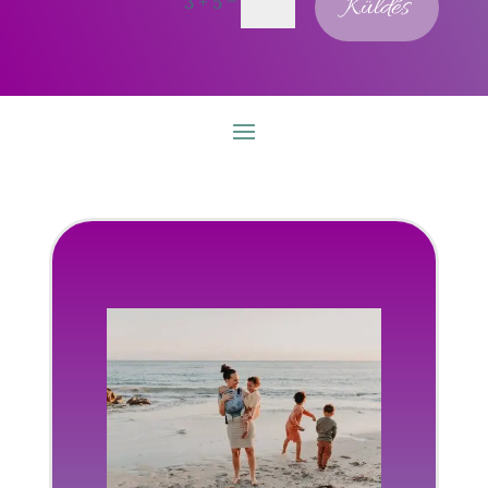
=
Küldés
3 + 5