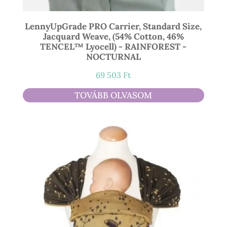
LennyUpGrade PRO Carrier, Standard Size,
Jacquard Weave, (54% Cotton, 46%
TENCEL™ Lyocell) - RAINFOREST -
NOCTURNAL
69 503
Ft
TOVÁBB OLVASOM