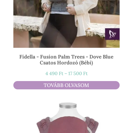
Fidella - Fusion Palm Trees - Dove Blue
Csatos Hordozó (bébi)
Ártartomány:
4 490
Ft
–
17 500
Ft
4
TOVÁBB OLVASOM
490 Ft
-
17
500 Ft