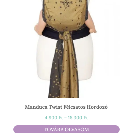
Manduca Twist Félcsatos Hordozó
Ártartomány:
4 900
Ft
–
18 300
Ft
4
TOVÁBB OLVASOM