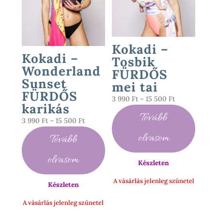
Kokadi –
Kokadi –
Tosbik
Wonderland
FÜRDŐS
Sunset
mei tai
FÜRDŐS
Ártartomány:
3 990
Ft
–
15 500
Ft
karikás
3
Tovább
Ártartomány:
3 990
Ft
–
15 500
Ft
990 Ft
3
-
olvasom
Tovább
990 Ft
15
-
500 Ft
olvasom
Készleten
15
500 Ft
A vásárlás jelenleg szünetel
Készleten
A vásárlás jelenleg szünetel