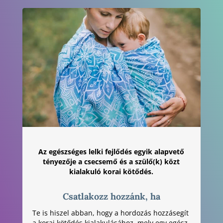
Az egészséges lelki fejlődés egyik alapvető
tényezője a csecsemő és a szülő(k) közt
kialakuló korai kötődés.
Csatlakozz hozzánk, ha
Te is hiszel abban, hogy a hordozás hozzásegít
a korai kötődés kialakulásához, mely egy egész