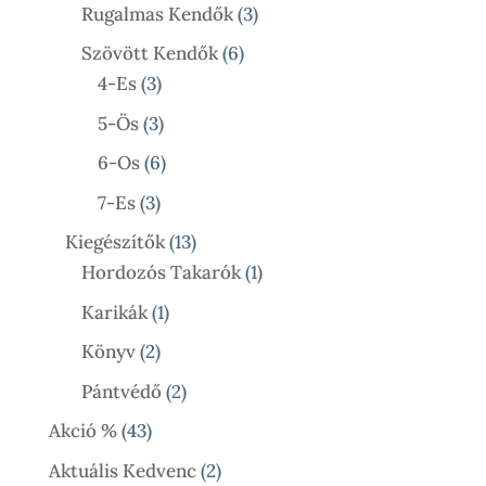
Termék
3
Rugalmas Kendők
3
Termék
6
Szövött Kendők
6
3
Termék
4-Es
3
Termék
3
5-Ös
3
Termék
6
6-Os
6
Termék
3
7-Es
3
Termék
13
Kiegészítők
13
Termék
1
Hordozós Takarók
1
Termék
1
Karikák
1
Termék
2
Könyv
2
Termék
2
Pántvédő
2
Termék
43
Akció %
43
Termék
2
Aktuális Kedvenc
2