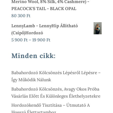
Merino Wool, 8% Silk, 4% Cashmere) -
200 Ft.
900 Ft.
PEACOCK'S TAIL - BLACK OPAL
80 300
Ft
LennyLamb - LennyHip Állítható
(csípő)hordozó
Ártartomány:
5 900
Ft
–
19 900
Ft
5
900 Ft
Minden cikk:
-
19
Babahordozó Kölcsönzés Lépésről Lépésre –
900 Ft
Így Működik Nálunk
Babahordozó Kölcsönzés, Avagy Okos Próba
Vásárlás Előtt És Különleges Élethelyzetekre
Hordozókendő Tisztítása – Útmutató A
Hosszú Élettartamhoz