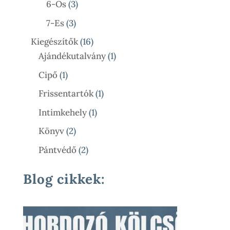
3
6-Os
3
Termék
3
7-Es
3
Termék
16
Kiegészítők
16
Termék
1
Ajándékutalvány
1
Termék
1
Cipő
1
Termék
1
Frissentartók
1
Termék
1
Intimkehely
1
Termék
2
Könyv
2
Termék
2
Pántvédő
2
Termék
Blog cikkek: