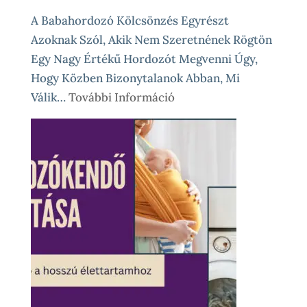
A Babahordozó Kölcsönzés Egyrészt
Azoknak Szól, Akik Nem Szeretnének Rögtön
Egy Nagy Értékű Hordozót Megvenni Úgy,
Hogy Közben Bizonytalanok Abban, Mi
:
Válik…
További Információ
Babahordozó
Kölcsönzés,
Avagy
Okos
Próba
Vásárlás
Előtt
És
Különleges
Élethelyzetekre