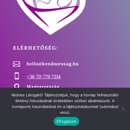
ELÉRHETŐSÉG:

hello@kendoorszag.hu

+36 70 779 7314

Magyarország
Kedves Látogató! Tájékoztatjuk, hogy a honlap felhasználói
élmény fokozásának érdekében sütiket alkalmazunk. A
honlapunk használatával ön a tájékoztatásunkat tudomásul
veszi.
Elfogadom