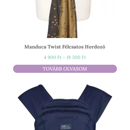
Manduca Twist Félcsatos Hordozó
Ártartomány:
4 900
Ft
–
18 300
Ft
4
TOVÁBB OLVASOM
900 Ft
-
18
300 Ft