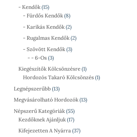
Termék
15
- Kendők
15
Termék
8
- Fürdős Kendők
8
Termék
2
- Karikás Kendők
2
Termék
2
- Rugalmas Kendők
2
Termék
3
- Szövött Kendők
3
3
Termék
- - 6-Os
3
Termék
1
Kiegészítők Kölcsönzésre
1
Termék
1
Hordozós Takaró Kölcsönzés
1
Termék
13
Legnépszerűbb
13
Termék
13
Megvásárolható Hordozók
13
Termék
55
Népszerű Kategóriák
55
17
Termék
Kezdőknek Ajánljuk
17
Termék
37
Kifejezetten A Nyárra
37