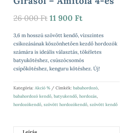
Girasol – Amitola 4-es
Original
Current
26 000
Ft
11 900
Ft
price
price
was:
is:
3,6 m hosszú szövött kendő, vízszintes
26
11
csíkozásának köszönhetően kezdő hordozók
000 Ft.
900 Ft.
számára is ideális választás, tökéletes
batyukötéshez, csúszócsomós
csípőkötéshez, kenguru kötéshez. Új!
Kategória:
Akció %
Címkék:
babahordozó
,
babahordozó kendő
,
batyukendő
,
hordozás
,
hordozókendő
,
szövött hordozókendő
,
szövött kendő
Leírás