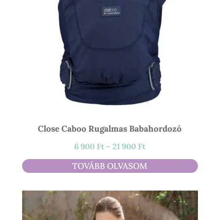
Close Caboo Rugalmas Babahordozó
Ártartomány:
6 900
Ft
–
21 900
Ft
6
TOVÁBB OLVASOM
900 Ft
-
21
900 Ft