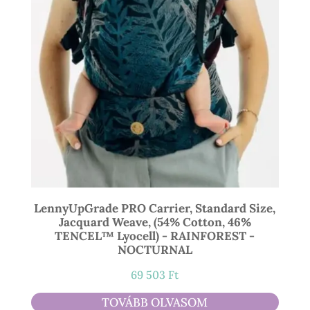
LennyUpGrade PRO Carrier, Standard Size,
Jacquard Weave, (54% Cotton, 46%
TENCEL™ Lyocell) - RAINFOREST -
NOCTURNAL
69 503
Ft
TOVÁBB OLVASOM