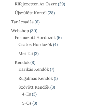
Termék
29
Kifejezetten Az Őszre
29
Termék
28
Újszülött Kortól
28
Termék
6
Tanácsadás
6
Termék
30
Webshop
30
Termék
6
Formázott Hordozók
6
4
Termék
Csatos Hordozók
4
Termék
2
Mei Tai
2
Termék
8
Kendők
8
Termék
7
Karikás Kendők
7
Termék
1
Rugalmas Kendők
1
Termék
3
Szövött Kendők
3
3
Termék
4-Es
3
Termék
3
5-Ös
3
Termék