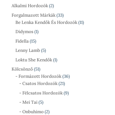
Termék
2
Alkalmi Hordozók
2
Termék
33
Forgalmazott Márkák
33
Termék
11
Be Lenka Kendők És Hordozók
11
Termék
1
Didymos
1
Termék
15
Fidella
15
Termék
5
Lenny Lamb
5
Termék
1
Loktu She Kendők
1
Termék
51
Kölcsönző
51
Termék
36
- Formázott Hordozók
36
21
Termék
- Csatos Hordozók
21
Termék
9
- Félcsatos Hordozók
9
Termék
5
- Mei Tai
5
Termék
2
- Onbuhimo
2