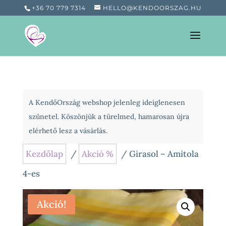
+36 70 779 7314
HELLO@KENDOORSZAG.HU
A KendőOrszág webshop jelenleg ideiglenesen
szünetel. Köszönjük a türelmed, hamarosan újra
elérhető lesz a vásárlás.
Kezdőlap
/
Akció %
/ Girasol – Amitola
4-es
Akció!