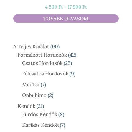
Ártartomány:
4 590
Ft
–
17 900
Ft
4
TOVÁBB OLVASOM
590 Ft
-
17
90
A Teljes Kínálat
90
900 Ft
Termék
42
Formázott Hordozók
42
25
Termék
Csatos Hordozók
25
Termék
9
Félcsatos Hordozók
9
Termék
7
Mei Tai
7
Termék
2
Onbuhimo
2
Termék
21
Kendők
21
Termék
8
Fürdős Kendők
8
Termék
7
Karikás Kendők
7