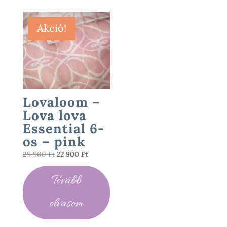
Akció!
Lovaloom –
Lova lova
Essential 6-
os – pink
Original
Current
29 900
Ft
22 900
Ft
price
price
Tovább
was:
is:
29
22
olvasom
900 Ft.
900 Ft.