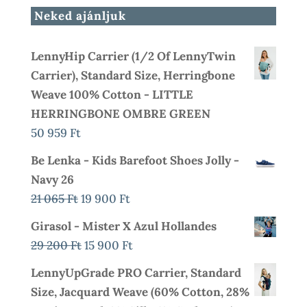
Neked ajánljuk
LennyHip Carrier (1/2 Of LennyTwin
Carrier), Standard Size, Herringbone
Weave 100% Cotton - LITTLE
HERRINGBONE OMBRE GREEN
50 959
Ft
Be Lenka - Kids Barefoot Shoes Jolly -
Navy 26
Original
Current
21 065
Ft
19 900
Ft
Price
Price
Girasol - Mister X Azul Hollandes
Was:
Is:
Original
Current
29 200
Ft
15 900
Ft
21
19
Price
Price
LennyUpGrade PRO Carrier, Standard
065 Ft.
900 Ft.
Was:
Is:
Size, Jacquard Weave (60% Cotton, 28%
29
15