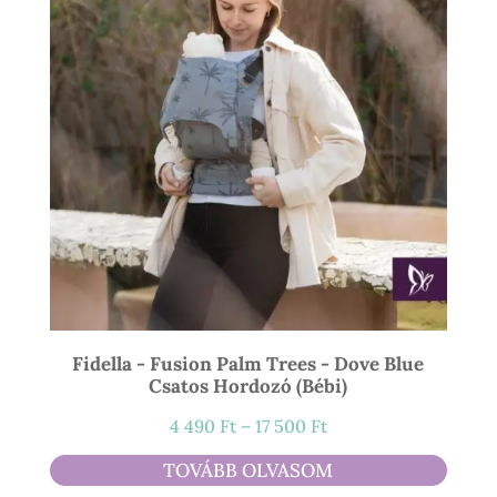
Fidella - Fusion Palm Trees - Dove Blue
Csatos Hordozó (bébi)
Ártartomány:
4 490
Ft
–
17 500
Ft
4
TOVÁBB OLVASOM
490 Ft