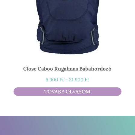
Close Caboo Rugalmas Babahordozó
Ártartomány:
6 900
Ft
–
21 900
Ft
6
TOVÁBB OLVASOM
900 Ft
-
21
900 Ft