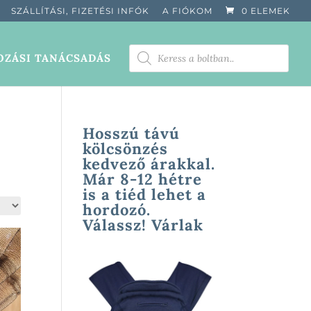
SZÁLLÍTÁSI, FIZETÉSI INFÓK
A FIÓKOM
0 ELEMEK
PRODUCTS
ZÁSI TANÁCSADÁS
SEARCH
Hosszú távú
kölcsönzés
kedvező árakkal.
Már 8-12 hétre
is a tiéd lehet a
hordozó.
Válassz! Várlak