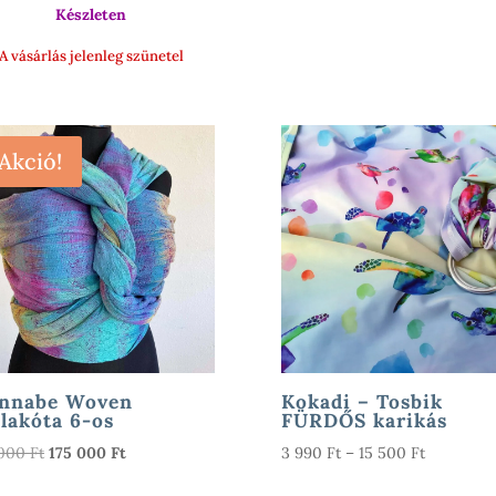
Készleten
9
900 Ft
A vásárlás jelenleg szünetel
Akció!
nnabe Woven
Kokadi – Tosbik
lakóta 6-os
FÜRDŐS karikás
Original
Current
Ártartomá
 000
Ft
175 000
Ft
3 990
Ft
–
15 500
Ft
price
price
3