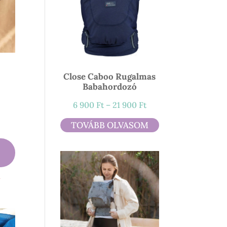
Close Caboo Rugalmas
Babahordozó
ny:
Ártartomány:
6 900
Ft
–
21 900
Ft
6
TOVÁBB OLVASOM
900 Ft
-
21
900 Ft
l