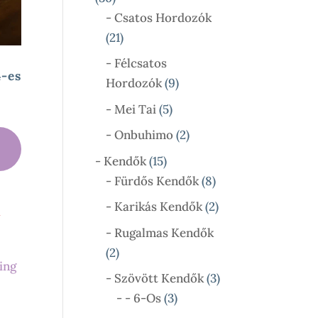
Termék
- Csatos Hordozók
21
21
Termék
- Félcsatos
4-es
9
Hordozók
9
Termék
5
- Mei Tai
5
Termék
2
- Onbuhimo
2
Termék
15
- Kendők
15
Termék
8
- Fürdős Kendők
8
Termék
2
- Karikás Kendők
2
l
Termék
- Rugalmas Kendők
2
2
Termék
3
- Szövött Kendők
3
3
Termék
- - 6-Os
3
Termék