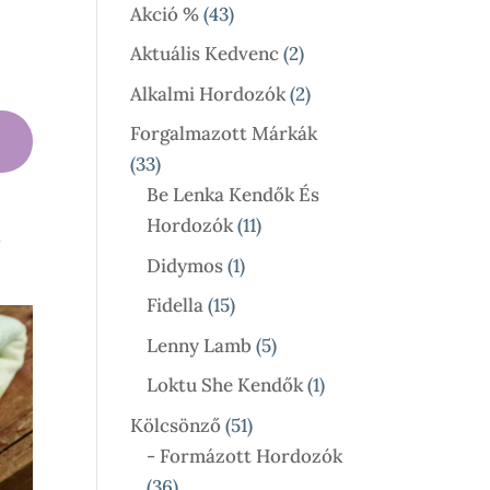
Termék
43
Akció %
43
Termék
2
Aktuális Kedvenc
2
Termék
2
Alkalmi Hordozók
2
Termék
Forgalmazott Márkák
33
33
Termék
Be Lenka Kendők És
11
Hordozók
11
l
Termék
1
Didymos
1
Termék
15
Fidella
15
Termék
5
Lenny Lamb
5
Termék
1
Loktu She Kendők
1
Termék
51
Kölcsönző
51
Termék
- Formázott Hordozók
36
36