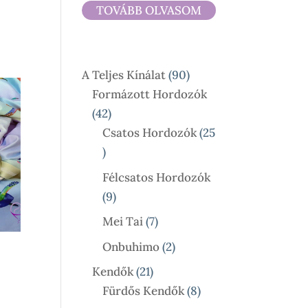
4
TOVÁBB OLVASOM
590 Ft
-
17
90
A Teljes Kínálat
90
900 Ft
Termék
Formázott Hordozók
42
42
Termék
Csatos Hordozók
25
25
Termék
Félcsatos Hordozók
9
9
Termék
7
Mei Tai
7
Termék
2
Onbuhimo
2
Termék
21
Kendők
21
ny:
Termék
8
Fürdős Kendők
8