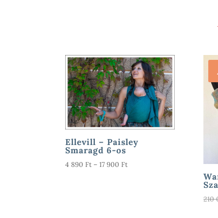
Ellevill – Paisley
Smaragd 6-os
Ártartomány:
4 890
Ft
–
17 900
Ft
4
Wa
Sza
890 Ft
-
210
17