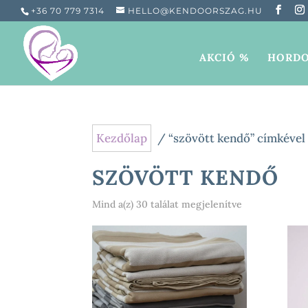
+36 70 779 7314
HELLO@KENDOORSZAG.HU
AKCIÓ %
HORDO
Kezdőlap
/ “szövött kendő” címkével
SZÖVÖTT KENDŐ
Sorted
Mind a(z) 30 találat megjelenítve
by
popularity