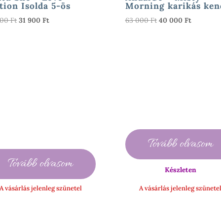
ion Isolda 5-ös
Morning karikás ken
Original
Current
Original
Current
000
Ft
31 900
Ft
63 000
Ft
40 000
Ft
price
price
price
price
was:
is:
was:
is:
52
31
63
40
000 Ft.
900 Ft.
000 Ft.
000 Ft.
Tovább olvasom
Tovább olvasom
Készleten
A vásárlás jelenleg szünetel
A vásárlás jelenleg szünete