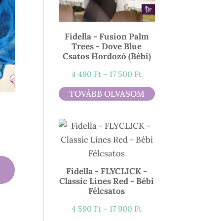
Fidella - Fusion Palm
Trees - Dove Blue
Csatos Hordozó (bébi)
Ártartomány:
4 490
Ft
–
17 500
Ft
4
TOVÁBB OLVASOM
490 Ft
-
ny:
17
500 Ft
Fidella - FLYCLICK -
Classic Lines Red - Bébi
Félcsatos
Ártartomány:
4 590
Ft
–
17 900
Ft
l