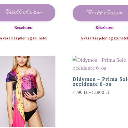
was:
is:
990 Ft
210
175
-
Tovább olvasom
Tovább olvasom
000 Ft.
000 Ft.
15
500 Ft
Készleten
Készleten
A vásárlás jelenleg szünetel
A vásárlás jelenleg szünete
Didymos – Prima Sol
occidente 6-os
Ártartomá
4 790
Ft
–
16 900
Ft
4
790 Ft
-
16
900 Ft