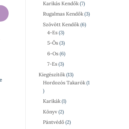
Termék
7
Karikás Kendők
7
Termék
3
Rugalmas Kendők
3
Termék
6
Szövött Kendők
6
3
Termék
4-Es
3
l
Termék
3
5-Ös
3
Termék
6
6-Os
6
Termék
3
7-Es
3
Termék
13
Kiegészítők
13
e
Termék
Hordozós Takarók
1
1
ny:
Termék
1
Karikák
1
Termék
2
Könyv
2
Termék
2
Pántvédő
2