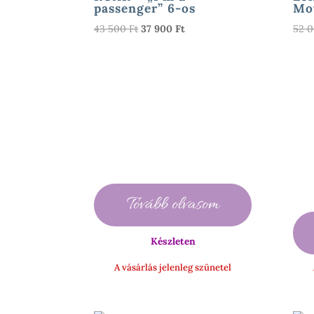
passenger” 6-os
Mot
Original
Current
43 500
Ft
37 900
Ft
52 
price
price
was:
is:
43
37
500 Ft.
900 Ft.
Tovább olvasom
Készleten
A vásárlás jelenleg szünetel