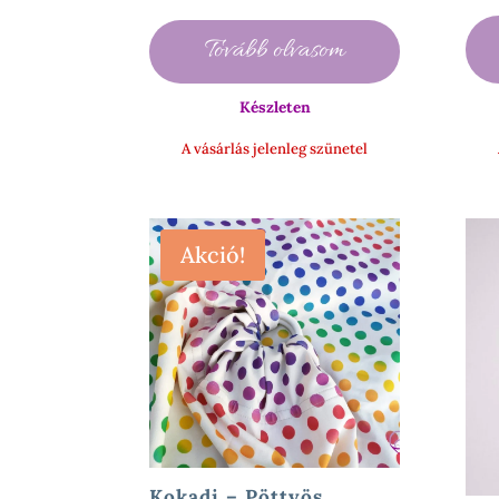
900 Ft
Tovább olvasom
Készleten
A vásárlás jelenleg szünetel
Akció!
Kokadi – Pöttyös