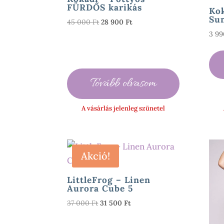
FÜRDŐS karikás
Ko
Su
Original
Current
45 000
Ft
28 900
Ft
price
price
3 9
was:
is:
45
28
000 Ft.
900 Ft.
Tovább olvasom
A vásárlás jelenleg szünetel
Akció!
LittleFrog – Linen
Aurora Cube 5
Original
Current
37 000
Ft
31 500
Ft
price
price