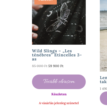
Wild Slings – „Les
ténèbres” Etincelles 3-
as
Original
Current
85 000
Ft
59 900
Ft
price
price
was:
is:
Le
Tovább olvasom
tak
85
59
000 Ft.
900 Ft.
1 4
Készleten
A vásárlás jelenleg szünetel