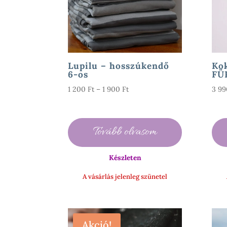
Lupilu – hosszúkendő
Kok
6-os
FÜ
Ártartomány:
1 200
Ft
–
1 900
Ft
3 9
1
200 Ft
-
Tovább olvasom
1
900 Ft
Készleten
A vásárlás jelenleg szünetel
Akció!