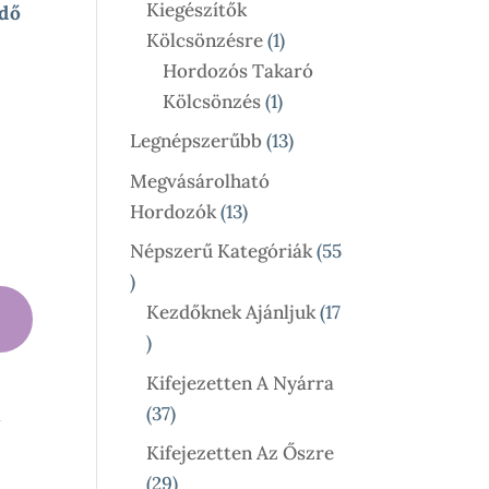
Kiegészítők
dő
1
Kölcsönzésre
1
Termék
Hordozós Takaró
1
Kölcsönzés
1
Termék
13
Legnépszerűbb
13
Termék
Megvásárolható
13
Hordozók
13
Termék
Népszerű Kategóriák
55
55
Termék
Kezdőknek Ajánljuk
17
17
Termék
Kifejezetten A Nyárra
37
37
l
Termék
Kifejezetten Az Őszre
29
29