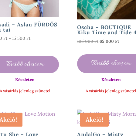
kadi – Aslan FÜRDŐS
Oscha – BOUTIQUE
 tai
Kiku Time and Tide 
Ártartomány:
90
Ft
–
15 500
Ft
Original
Current
105 000
Ft
65 000
Ft
3
price
price
990 Ft
was:
is:
-
Tovább olvasom
105
65
Tovább olvasom
15
000 Ft.
000 Ft.
500 Ft
Készleten
Készleten
A vásárlás jelenleg szünetel
A vásárlás jelenleg szünete
Akció!
Akció!
tu She – Love
AndalGo – Misty