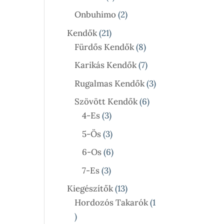
Termék
2
Onbuhimo
2
Termék
21
Kendők
21
Termék
8
Fürdős Kendők
8
Termék
7
Karikás Kendők
7
Termék
3
Rugalmas Kendők
3
Termék
6
Szövött Kendők
6
3
Termék
4-Es
3
Termék
3
5-Ös
3
Termék
6
6-Os
6
Termék
3
7-Es
3
Termék
13
Kiegészítők
13
Termék
Hordozós Takarók
1
1