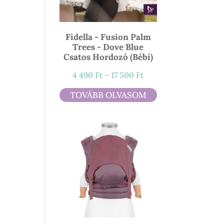
Fidella - Fusion Palm
Trees - Dove Blue
Csatos Hordozó (bébi)
Ártartomány:
4 490
Ft
–
17 500
Ft
4
TOVÁBB OLVASOM
490 Ft
-
17
500 Ft