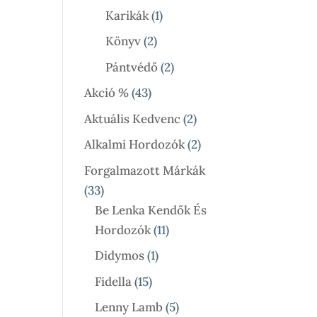
Termék
1
Karikák
1
Termék
2
Könyv
2
Termék
2
Pántvédő
2
Termék
43
Akció %
43
Termék
2
Aktuális Kedvenc
2
Termék
2
Alkalmi Hordozók
2
Termék
Forgalmazott Márkák
33
33
Termék
Be Lenka Kendők És
11
Hordozók
11
Termék
1
Didymos
1
Termék
15
Fidella
15
Termék
5
Lenny Lamb
5