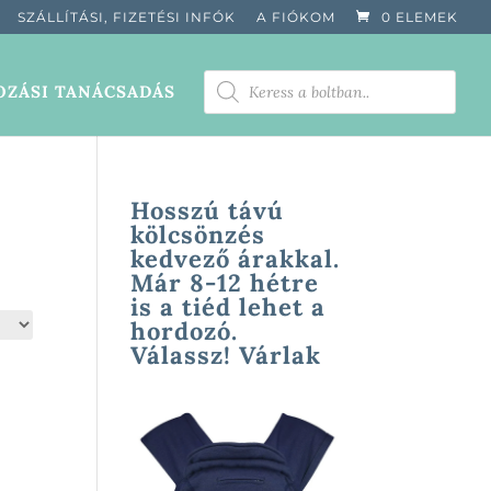
SZÁLLÍTÁSI, FIZETÉSI INFÓK
A FIÓKOM
0 ELEMEK
PRODUCTS
ZÁSI TANÁCSADÁS
SEARCH
Hosszú távú
kölcsönzés
kedvező árakkal.
Már 8-12 hétre
is a tiéd lehet a
hordozó.
Válassz! Várlak