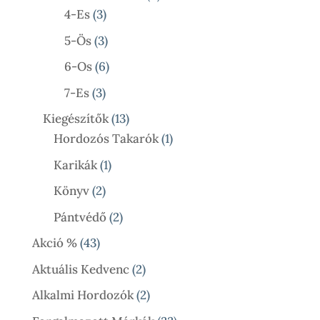
3
Termék
4-Es
3
Termék
3
5-Ös
3
Termék
6
6-Os
6
Termék
3
7-Es
3
Termék
13
Kiegészítők
13
Termék
1
Hordozós Takarók
1
Termék
1
Karikák
1
Termék
2
Könyv
2
Termék
2
Pántvédő
2
Termék
43
Akció %
43
Termék
2
Aktuális Kedvenc
2
Termék
2
Alkalmi Hordozók
2
Termék