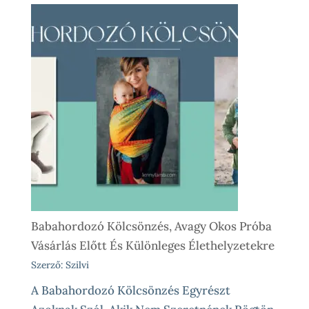
Babahordozó
Kölcsönzés
Lépésről
Lépésre
–
Így
Működik
Nálunk
Babahordozó Kölcsönzés, Avagy Okos Próba
Vásárlás Előtt És Különleges Élethelyzetekre
Szerző: Szilvi
A Babahordozó Kölcsönzés Egyrészt