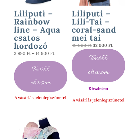
Liliputi –
Liliputi –
Rainbow
Lili-Tai –
line – Aqua
coral-sand
csatos
mei tai
hordozó
Original
Current
49 000
Ft
32 000
Ft
price
price
Ártartomány:
3 990
Ft
–
14 900
Ft
Tovább
was:
is:
3
49
32
990 Ft
Tovább
olvasom
000 Ft.
000 Ft.
-
olvasom
14
Készleten
900 Ft
A vásárlás jelenleg szünetel
A vásárlás jelenleg szünetel