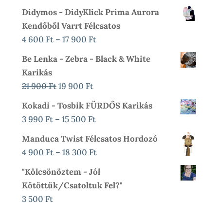
Didymos - DidyKlick Prima Aurora
Kendőből Varrt Félcsatos
Ártartomány:
4 600
Ft
–
17 900
Ft
4
Be Lenka - Zebra - Black & White
600 Ft
Karikás
-
Original
Current
21 900
Ft
19 900
Ft
17
Price
Price
Kokadi - Tosbik FÜRDŐS Karikás
900 Ft
Was:
Is:
Ártartomány:
3 990
Ft
–
15 500
Ft
21
19
3
Manduca Twist Félcsatos Hordozó
900 Ft.
900 Ft.
990 Ft
Ártartomány:
4 900
Ft
–
18 300
Ft
-
4
"Kölcsönöztem - Jól
15
900 Ft
Kötöttük/csatoltuk Fel?"
500 Ft
-
3 500
Ft
18