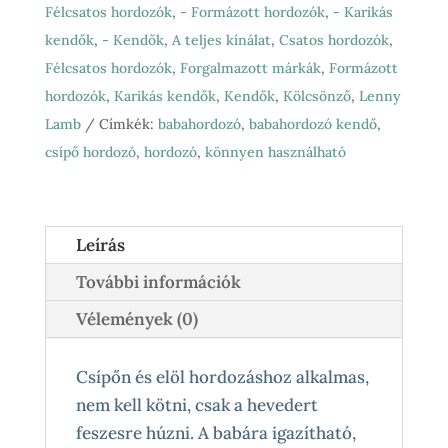
Félcsatos hordozók
,
- Formázott hordozók
,
- Karikás
mennyiség
kendők
,
- Kendők
,
A teljes kínálat
,
Csatos hordozók
,
Félcsatos hordozók
,
Forgalmazott márkák
,
Formázott
hordozók
,
Karikás kendők
,
Kendők
,
Kölcsönző
,
Lenny
Lamb
Címkék:
babahordozó
,
babahordozó kendő
,
csípő hordozó
,
hordozó
,
könnyen használható
Leírás
További információk
Vélemények (0)
Csípőn és elöl hordozáshoz alkalmas,
nem kell kötni, csak a hevedert
feszesre húzni. A babára igazítható,