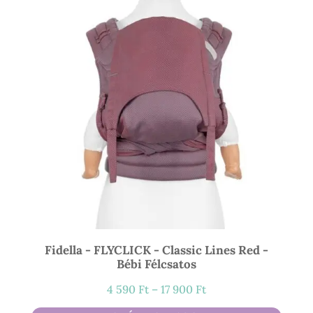
500 Ft
Fidella - FLYCLICK - Classic Lines Red -
Bébi Félcsatos
Ártartomány:
4 590
Ft
–
17 900
Ft
4