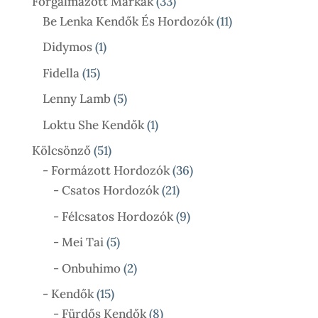
33
Forgalmazott Márkák
33
Termék
11
Be Lenka Kendők És Hordozók
11
Termék
1
Didymos
1
Termék
15
Fidella
15
Termék
5
Lenny Lamb
5
Termék
1
Loktu She Kendők
1
Termék
51
Kölcsönző
51
Termék
36
- Formázott Hordozók
36
21
Termék
- Csatos Hordozók
21
Termék
9
- Félcsatos Hordozók
9
Termék
5
- Mei Tai
5
Termék
2
- Onbuhimo
2
Termék
15
- Kendők
15
Termék
8
- Fürdős Kendők
8