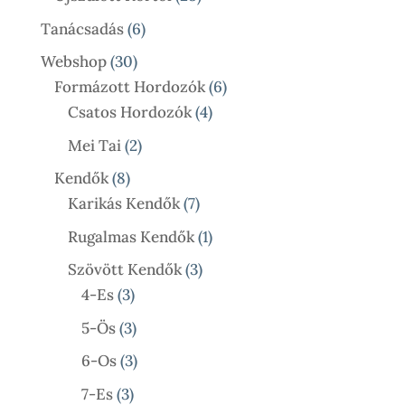
Termék
6
Tanácsadás
6
Termék
30
Webshop
30
Termék
6
Formázott Hordozók
6
4
Termék
Csatos Hordozók
4
Termék
2
Mei Tai
2
Termék
8
Kendők
8
Termék
7
Karikás Kendők
7
Termék
1
Rugalmas Kendők
1
Termék
3
Szövött Kendők
3
3
Termék
4-Es
3
Termék
3
5-Ös
3
Termék
3
6-Os
3
Termék
3
7-Es
3