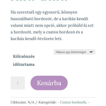
5
900 Ft
Ha szeretnél egy egyszerű, könnyen
-
használható hordozót, de a karikás kendő
19
valami miatt nem opció, akkor próbáld ki ezt
900 Ft
a hordozót, mely a csatos hordozó és a
karikás kendő ötvözete lett.
Kölcsönzés
időtartama
LennyLamb
Kosárba
-
LennyHip
állítható
Cikkszám:
N/A
Kategóriák:
- Csatos hordozók
,
-
(csípő)hordozó