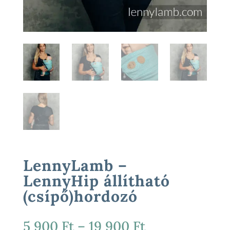
LennyLamb –
LennyHip állítható
(csípő)hordozó
Ártartomány:
5 900
Ft
–
19 900
Ft