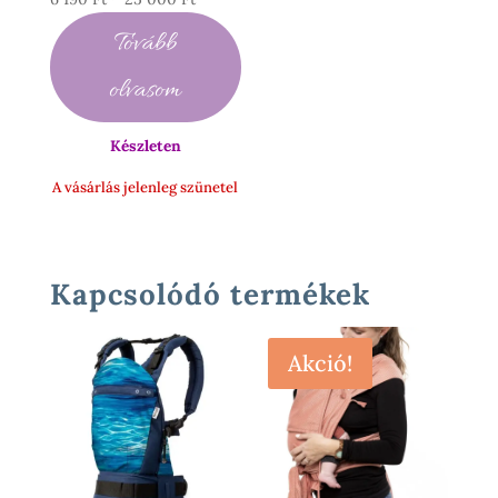
6
Tovább
190 Ft
-
olvasom
25
000 Ft
Készleten
A vásárlás jelenleg szünetel
Kapcsolódó termékek
Akció!