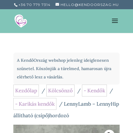
+36 70 779 7314
HELLO@KENDOORSZAG.HU
A KendőOrszág webshop jelenleg ideiglenesen
szünetel. Köszönjük a türelmed, hamarosan újra
elérhető lesz a vásárlás.
Kezdőlap
/
Kölcsönző
/
- Kendők
/
- Karikás kendők
/ LennyLamb – LennyHip
állítható (csípő)hordozó