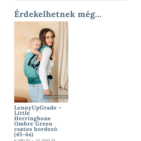
Érdekelhetnek még…
LennyUpGrade –
Little
Herringbone
Ombre Green
csatos hordozó
(45-ös)
Ártartomány:
6 190
Ft
–
25 000
Ft