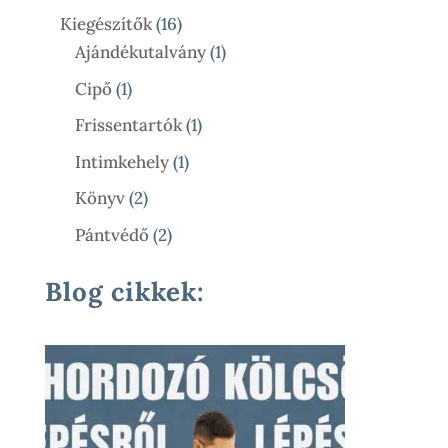
Termék
16
Kiegészítők
16
Termék
1
Ajándékutalvány
1
Termék
1
Cipő
1
Termék
1
Frissentartók
1
Termék
1
Intimkehely
1
Termék
2
Könyv
2
Termék
2
Pántvédő
2
Termék
Blog cikkek: