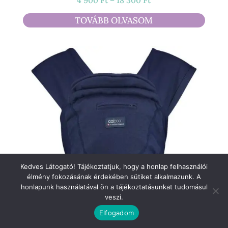
4 900
Ft
–
18 300
Ft
4
TOVÁBB OLVASOM
900 Ft
-
18
300 Ft
Kedves Látogató! Tájékoztatjuk, hogy a honlap felhasználói
élmény fokozásának érdekében sütiket alkalmazunk. A
honlapunk használatával ön a tájékoztatásunkat tudomásul
veszi.
Elfogadom