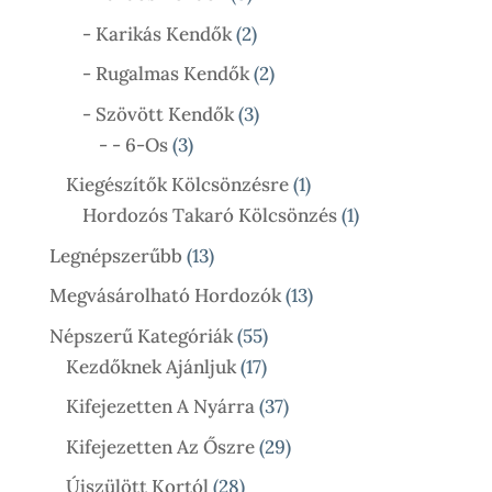
Termék
2
- Karikás Kendők
2
Termék
2
- Rugalmas Kendők
2
Termék
3
- Szövött Kendők
3
3
Termék
- - 6-Os
3
Termék
1
Kiegészítők Kölcsönzésre
1
Termék
1
Hordozós Takaró Kölcsönzés
1
Termék
13
Legnépszerűbb
13
Termék
13
Megvásárolható Hordozók
13
Termék
55
Népszerű Kategóriák
55
17
Termék
Kezdőknek Ajánljuk
17
Termék
37
Kifejezetten A Nyárra
37
Termék
29
Kifejezetten Az Őszre
29
Termék
28
Újszülött Kortól
28