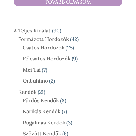
TOVÁBB OLVASOM
590 Ft
-
17
90
A Teljes Kínálat
90
900 Ft
Termék
42
Formázott Hordozók
42
25
Termék
Csatos Hordozók
25
Termék
9
Félcsatos Hordozók
9
Termék
7
Mei Tai
7
Termék
2
Onbuhimo
2
Termék
21
Kendők
21
Termék
8
Fürdős Kendők
8
Termék
7
Karikás Kendők
7
Termék
3
Rugalmas Kendők
3
Termék
6
Szövött Kendők
6