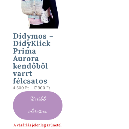
Didymos –
DidyKlick
Prima
Aurora
kendőből
varrt
félcsatos
Ártartomány:
4 600
Ft
–
17 900
Ft
4
Tovább
600 Ft
-
olvasom
17
900 Ft
A vásárlás jelenleg szünetel