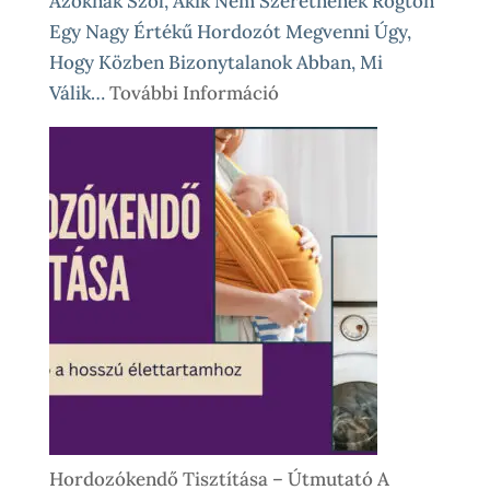
Azoknak Szól, Akik Nem Szeretnének Rögtön
Egy Nagy Értékű Hordozót Megvenni Úgy,
Hogy Közben Bizonytalanok Abban, Mi
:
Válik…
További Információ
Babahordozó
Kölcsönzés,
Avagy
Okos
Próba
Vásárlás
Előtt
És
Különleges
Élethelyzetekre
Hordozókendő Tisztítása – Útmutató A