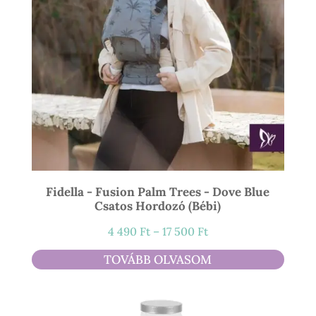
Fidella - Fusion Palm Trees - Dove Blue
Csatos Hordozó (bébi)
Ártartomány:
4 490
Ft
–
17 500
Ft
4
TOVÁBB OLVASOM
490 Ft
-
17