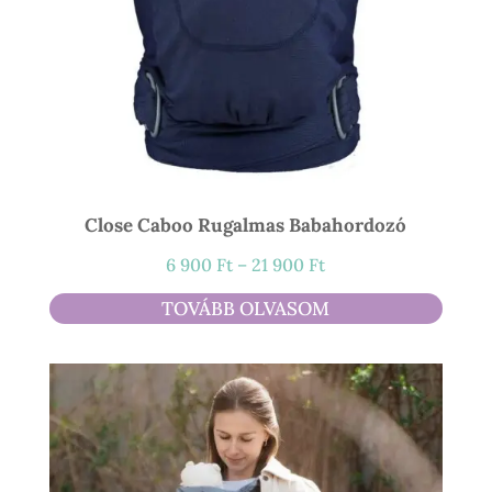
Close Caboo Rugalmas Babahordozó
Ártartomány:
6 900
Ft
–
21 900
Ft
6
TOVÁBB OLVASOM
900 Ft
-
21
900 Ft