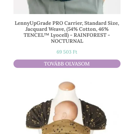
LennyUpGrade PRO Carrier, Standard Size,
Jacquard Weave, (54% Cotton, 46%
TENCEL™ Lyocell) - RAINFOREST -
NOCTURNAL
69 503
Ft
TOVÁBB OLVASOM