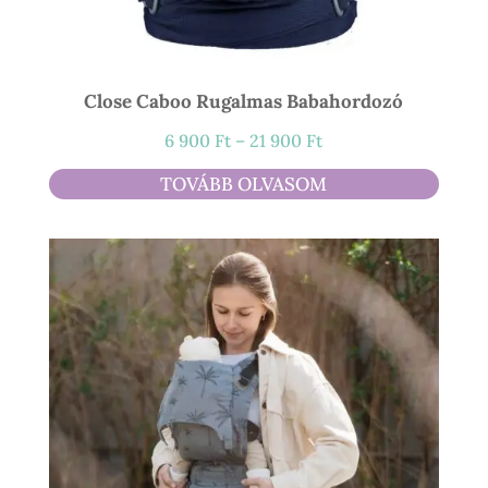
Close Caboo Rugalmas Babahordozó
Ártartomány:
6 900
Ft
–
21 900
Ft
6
TOVÁBB OLVASOM
900 Ft
-
21
900 Ft