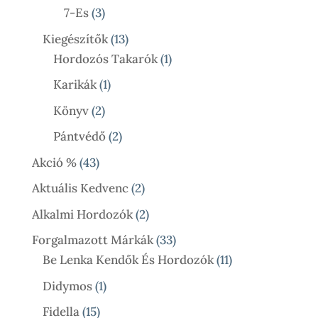
Termék
3
7-Es
3
Termék
13
Kiegészítők
13
Termék
1
Hordozós Takarók
1
Termék
1
Karikák
1
Termék
2
Könyv
2
Termék
2
Pántvédő
2
Termék
43
Akció %
43
Termék
2
Aktuális Kedvenc
2
Termék
2
Alkalmi Hordozók
2
Termék
33
Forgalmazott Márkák
33
Termék
11
Be Lenka Kendők És Hordozók
11
Termék
1
Didymos
1
Termék
15
Fidella
15