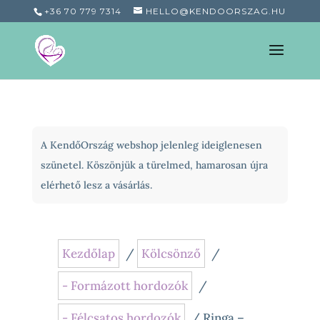
+36 70 779 7314
HELLO@KENDOORSZAG.HU
A KendőOrszág webshop jelenleg ideiglenesen
szünetel. Köszönjük a türelmed, hamarosan újra
elérhető lesz a vásárlás.
Kezdőlap
/
Kölcsönző
/
- Formázott hordozók
/
- Félcsatos hordozók
/ Ringa –