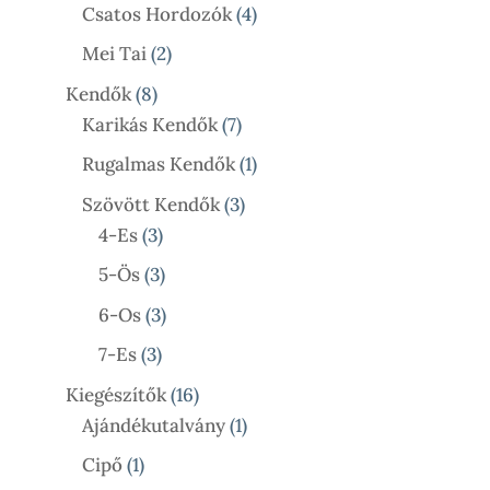
4
Termék
Csatos Hordozók
4
Termék
2
Mei Tai
2
Termék
8
Kendők
8
Termék
7
Karikás Kendők
7
Termék
1
Rugalmas Kendők
1
Termék
3
Szövött Kendők
3
3
Termék
4-Es
3
Termék
3
5-Ös
3
Termék
3
6-Os
3
Termék
3
7-Es
3
Termék
16
Kiegészítők
16
Termék
1
Ajándékutalvány
1
Termék
1
Cipő
1