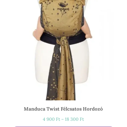
Manduca Twist Félcsatos Hordozó
Ártartomány:
4 900
Ft
–
18 300
Ft
4