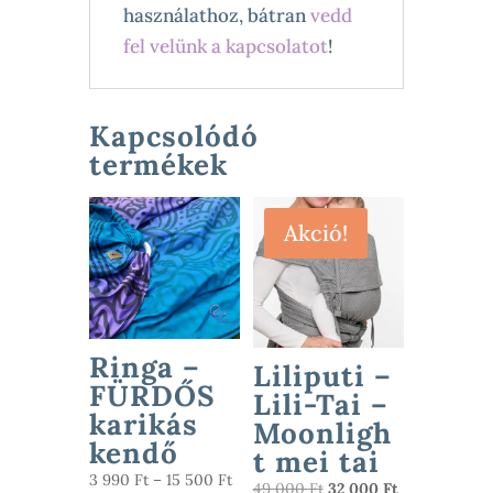
használathoz, bátran
vedd
fel velünk a kapcsolatot
!
Kapcsolódó
termékek
Akció!
Ringa –
Liliputi –
FÜRDŐS
Lili-Tai –
karikás
Moonligh
kendő
t mei tai
Ártartomány:
3 990
Ft
–
15 500
Ft
Original
Current
49 000
Ft
32 000
Ft