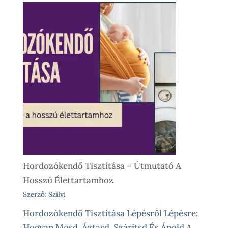
Babahordozó
Kölcsönzés,
Avagy
Okos
Próba
Vásárlás
Előtt
És
Különleges
Élethelyzetekre
Hordozókendő Tisztítása – Útmutató A
Hosszú Élettartamhoz
Szerző: Szilvi
Hordozókendő Tisztítása Lépésről Lépésre:
Hogyan Mosd, Áztasd, Szárítsd És Ápold A