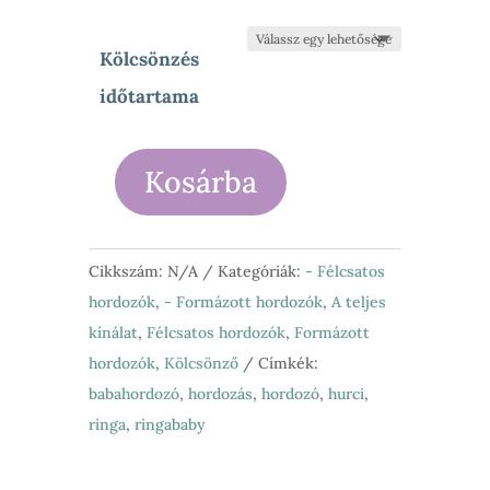
Kölcsönzés
időtartama
Kosárba
Ringa
-
Babytai
Cikkszám:
N/A
Kategóriák:
- Félcsatos
félcsatos
hordozók
,
- Formázott hordozók
,
A teljes
hordozó
kínálat
,
Félcsatos hordozók
,
Formázott
(bébi)
hordozók
,
Kölcsönző
Címkék:
mennyiség
babahordozó
,
hordozás
,
hordozó
,
hurci
,
ringa
,
ringababy