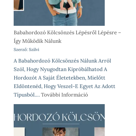
Babahordozó Kölcsönzés Lépésről Lépésre –
Így Működik Nálunk
Szerző: Szilvi
A Babahordozó Kölcsönzés Nálunk Arról
Szól, Hogy Nyugodtan Kipróbálhatod A
Hordozót A Saját Életetekben, Mielőtt
Eldöntenéd, Hogy Veszel-E Egyet Az Adott
:
Típusból.…
További Információ
Babahordozó
Kölcsönzés
Lépésről
Lépésre