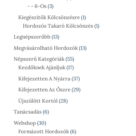
3
Termék
- - 6-Os
3
Termék
1
Kiegészítők Kölcsönzésre
1
Termék
1
Hordozós Takaró Kölcsönzés
1
Termék
13
Legnépszerűbb
13
Termék
13
Megvásárolható Hordozók
13
Termék
55
Népszerű Kategóriák
55
17
Termék
Kezdőknek Ajánljuk
17
Termék
37
Kifejezetten A Nyárra
37
Termék
29
Kifejezetten Az Őszre
29
Termék
28
Újszülött Kortól
28
Termék
6
Tanácsadás
6
Termék
30
Webshop
30
Termék
6
Formázott Hordozók
6