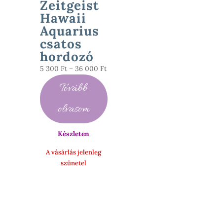
Zeitgeist
Hawaii
Aquarius
csatos
hordozó
Ártartomány:
5 300
Ft
–
36 000
Ft
5
Tovább
300 Ft
-
olvasom
36
000 Ft
Készleten
A vásárlás jelenleg
szünetel