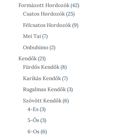
Termék
42
Formázott Hordozók
42
25
Termék
Csatos Hordozók
25
Termék
9
Félcsatos Hordozók
9
Termék
7
Mei Tai
7
Termék
2
Onbuhimo
2
Termék
21
Kendők
21
Termék
8
Fürdős Kendők
8
Termék
7
Karikás Kendők
7
Termék
3
Rugalmas Kendők
3
Termék
6
Szövött Kendők
6
3
Termék
4-Es
3
Termék
3
5-Ös
3
Termék
6
6-Os
6