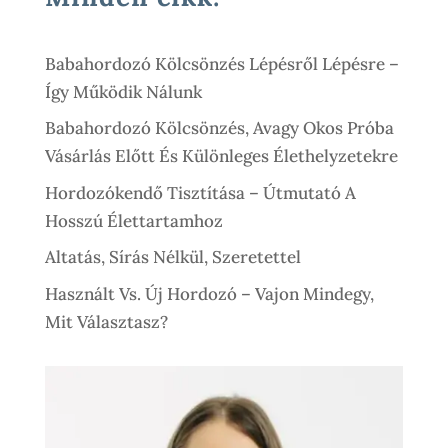
-
19
Babahordozó Kölcsönzés Lépésről Lépésre –
500 Ft
Így Működik Nálunk
Babahordozó Kölcsönzés, Avagy Okos Próba
Vásárlás Előtt És Különleges Élethelyzetekre
Hordozókendő Tisztítása – Útmutató A
Hosszú Élettartamhoz
Altatás, Sírás Nélkül, Szeretettel
Használt Vs. Új Hordozó – Vajon Mindegy,
Mit Választasz?