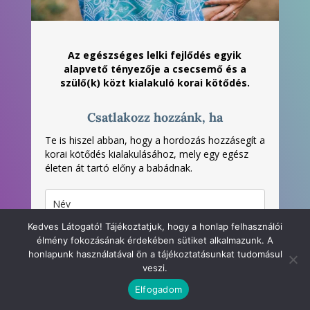
Az egészséges lelki fejlődés egyik
alapvető tényezője a csecsemő és a
szülő(k) közt kialakuló korai kötődés.
Csatlakozz hozzánk, ha
Te is hiszel abban, hogy a hordozás hozzásegít a
korai kötődés kialakulásához, mely egy egész
életen át tartó előny a babádnak.
Kedves Látogató! Tájékoztatjuk, hogy a honlap felhasználói
élmény fokozásának érdekében sütiket alkalmazunk. A
honlapunk használatával ön a tájékoztatásunkat tudomásul
veszi.
Elolvastam és elfogadom az
Adatvédelmi
irányelveket
.
Elfogadom