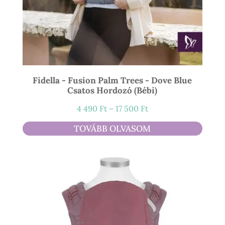
Fidella - Fusion Palm Trees - Dove Blue
Csatos Hordozó (bébi)
Ártartomány:
4 490
Ft
–
17 500
Ft
4
TOVÁBB OLVASOM
490 Ft
-
17
500 Ft