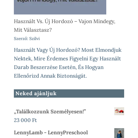
Használt Vs. Új Hordozó – Vajon Mindegy,
Mit Választasz?
Szerző: Szilvi
Használt Vagy Új Hordozó? Most Elmondjuk
Nektek, Mire Érdemes Figyelni Egy Használt
Darab Beszerzése Esetén, És Hogyan
Ellenőrizd Annak Biztonságát.
Neked ajánljuk
„Találkozzunk Személyesen!”
23 000
Ft
LennyLamb - LennyPreschool