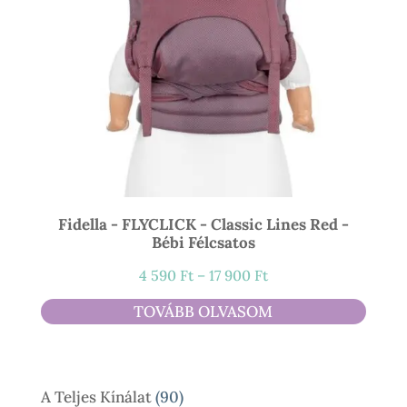
Fidella - FLYCLICK - Classic Lines Red -
Bébi Félcsatos
Ártartomány:
4 590
Ft
–
17 900
Ft
4
TOVÁBB OLVASOM
590 Ft
-
17
90
A Teljes Kínálat
90
900 Ft