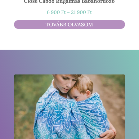
Close Caboo Rugalmas Babahordozó
Ártartomány:
6 900
Ft
–
21 900
Ft
6
TOVÁBB OLVASOM
900 Ft
-
21
900 Ft