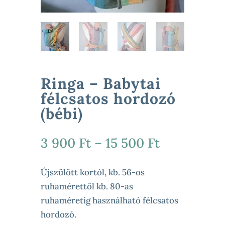
Ringa – Babytai
félcsatos hordozó
(bébi)
Ártartomá
3 900
Ft
–
15 500
Ft
3
900 Ft
Újszülött kortól, kb. 56-os
-
ruhamérettől kb. 80-as
15
ruhaméretig használható félcsatos
500 Ft
hordozó.