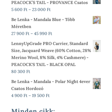
PEACOCK’S TAIL - PROVANCE Csatos
Ártartomány:
5 600
Ft
–
23 000
Ft
5
Be Lenka - Mandala Blue - Több
600 Ft
Méretben
-
Ártartomány:
27 900
Ft
–
45 990
Ft
23
27
LennyUpGrade PRO Carrier, Standard
000 Ft
900 Ft
Size, Jacquard Weave (60% Cotton, 28%
-
Merino Wool, 8% Silk, 4% Cashmere) -
45
PEACOCK'S TAIL - BLACK OPAL
990 Ft
80 300
Ft
Be Lenka - Mandala - Polar Night 4ever
Csatos Hordozó
Ártartomány:
4 900
Ft
–
19 500
Ft
4
900 Ft
Minden cikk: