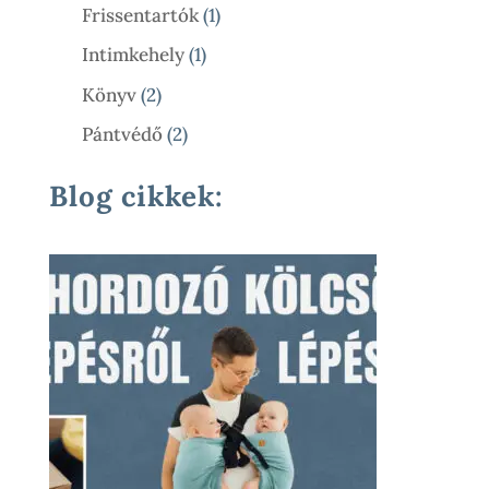
Termék
1
Frissentartók
1
Termék
1
Intimkehely
1
Termék
2
Könyv
2
Termék
2
Pántvédő
2
Termék
Blog cikkek: