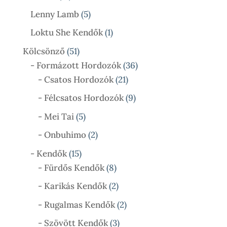
Termék
5
Lenny Lamb
5
Termék
1
Loktu She Kendők
1
Termék
51
Kölcsönző
51
Termék
36
- Formázott Hordozók
36
21
Termék
- Csatos Hordozók
21
Termék
9
- Félcsatos Hordozók
9
Termék
5
- Mei Tai
5
Termék
2
- Onbuhimo
2
Termék
15
- Kendők
15
Termék
8
- Fürdős Kendők
8
Termék
2
- Karikás Kendők
2
Termék
2
- Rugalmas Kendők
2
Termék
3
- Szövött Kendők
3