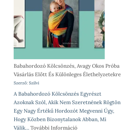
–
Így
Működik
Nálunk
Babahordozó Kölcsönzés, Avagy Okos Próba
Vásárlás Előtt És Különleges Élethelyzetekre
Szerző: Szilvi
A Babahordozó Kölcsönzés Egyrészt
Azoknak Szól, Akik Nem Szeretnének Rögtön
Egy Nagy Értékű Hordozót Megvenni Úgy,
Hogy Közben Bizonytalanok Abban, Mi
:
Válik…
További Információ