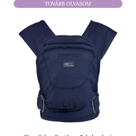
TOVÁBB OLVASOM
900 Ft
-
18
300 Ft