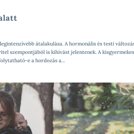
alatt
 legintenzívebb átalakulása. A hormonális és testi változá
vitel szempontjából is kihívást jelentenek. A kisgyermeke
olytatható-e a hordozás a...