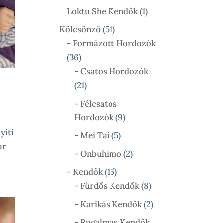
Termék
1
Loktu She Kendők
1
Termék
51
Kölcsönző
51
Termék
- Formázott Hordozók
36
36
Termék
- Csatos Hordozók
21
21
Termék
- Félcsatos
9
Hordozók
9
Termék
yíti
5
- Mei Tai
5
ar
Termék
2
- Onbuhimo
2
Termék
15
- Kendők
15
Termék
8
- Fürdős Kendők
8
Termék
2
- Karikás Kendők
2
Termék
- Rugalmas Kendők