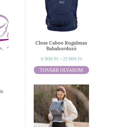
Close Caboo Rugalmas
Babahordozó
Ártartomány:
6 900
Ft
–
21 900
Ft
6
TOVÁBB OLVASOM
900 Ft
-
21
is
900 Ft