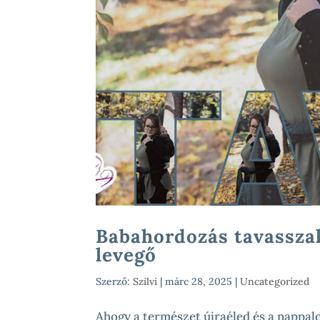
Babahordozás tavasszal
levegő
Szerző:
Szilvi
|
márc 28, 2025
|
Uncategorized
Ahogy a természet újraéled és a nappalo