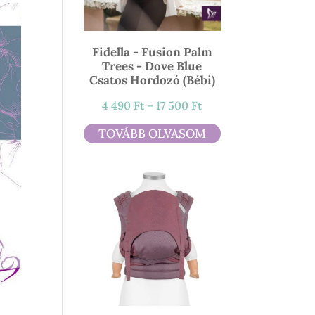
Fidella - Fusion Palm
Trees - Dove Blue
Csatos Hordozó (bébi)
Ártartomány:
4 490
Ft
–
17 500
Ft
4
TOVÁBB OLVASOM
490 Ft
-
17
500 Ft