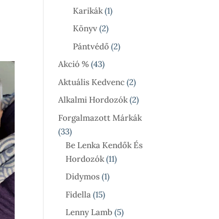
Termék
1
Karikák
1
Termék
2
Könyv
2
Termék
2
Pántvédő
2
Termék
43
Akció %
43
Termék
2
Aktuális Kedvenc
2
Termék
2
Alkalmi Hordozók
2
Termék
Forgalmazott Márkák
33
33
Termék
Be Lenka Kendők És
11
Hordozók
11
Termék
1
Didymos
1
Termék
15
Fidella
15
Termék
5
Lenny Lamb
5