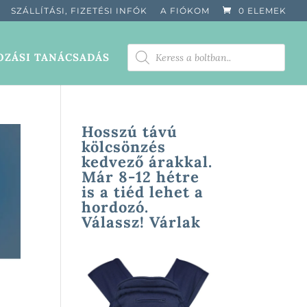
SZÁLLÍTÁSI, FIZETÉSI INFÓK
A FIÓKOM
0 ELEMEK
PRODUCTS
ZÁSI TANÁCSADÁS
SEARCH
Hosszú távú
kölcsönzés
kedvező árakkal.
Már 8-12 hétre
is a tiéd lehet a
hordozó.
Válassz! Várlak