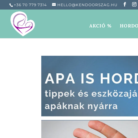
+36 70 779 7314
HELLO@KENDOORSZAG.HU
AKCIÓ %
HORDO