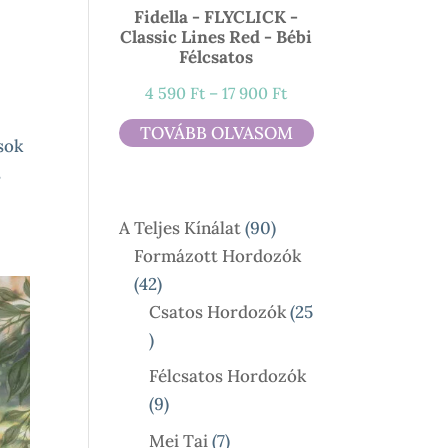
Fidella - FLYCLICK -
Classic Lines Red - Bébi
Félcsatos
Ártartomány:
4 590
Ft
–
17 900
Ft
4
TOVÁBB OLVASOM
sok
590 Ft
s
-
17
90
A Teljes Kínálat
90
900 Ft
Termék
Formázott Hordozók
42
42
Termék
Csatos Hordozók
25
25
Termék
Félcsatos Hordozók
9
9
Termék
7
Mei Tai
7