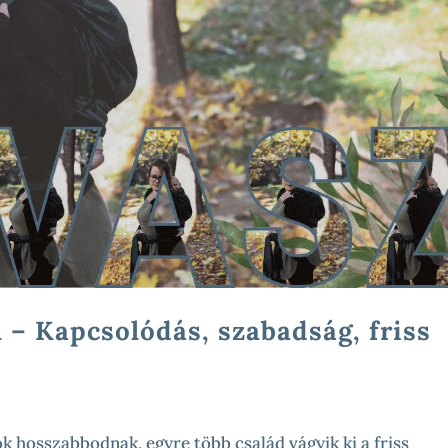
 – Kapcsolódás, szabadság, friss
k hosszabbodnak, egyre több család vágyik ki a friss