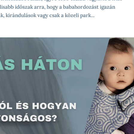
eálisabb időszak arra, hogy a babahordozást igazán
, kirándulások vagy csak a közeli park...