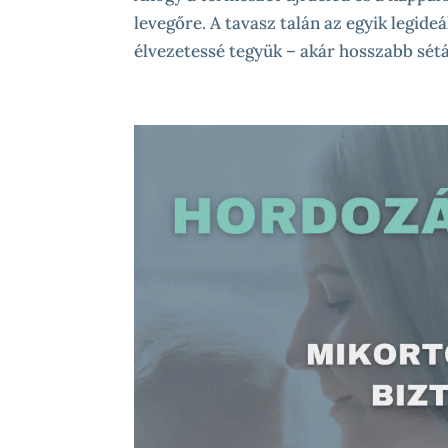
levegőre. A tavasz talán az egyik legid
élvezetessé tegyük – akár hosszabb séták