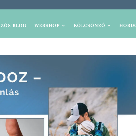
ZÓS BLOG
WEBSHOP
KÖLCSÖNZŐ
HORDO