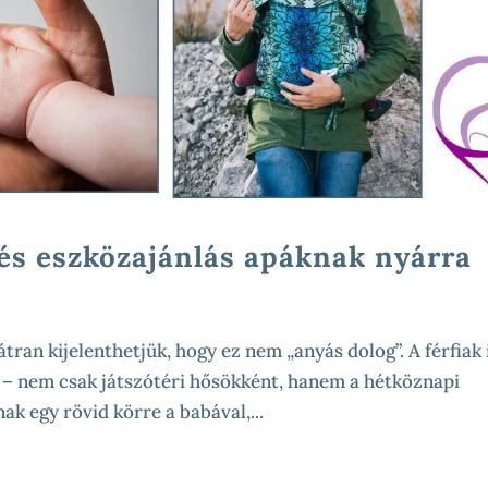
 és eszközajánlás apáknak nyárra
tran kijelenthetjük, hogy ez nem „anyás dolog”. A férfiak 
l – nem csak játszótéri hősökként, hanem a hétköznapi
ak egy rövid körre a babával,...