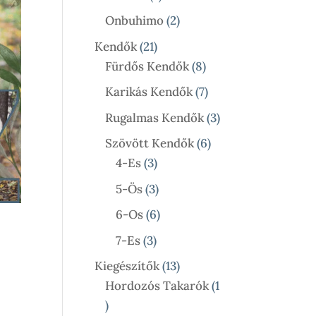
Termék
2
Onbuhimo
2
Termék
21
Kendők
21
Termék
8
Fürdős Kendők
8
Termék
7
Karikás Kendők
7
Termék
3
Rugalmas Kendők
3
Termék
6
Szövött Kendők
6
3
Termék
4-Es
3
Termék
3
5-Ös
3
Termék
6
6-Os
6
Termék
3
7-Es
3
Termék
13
Kiegészítők
13
Termék
Hordozós Takarók
1
1