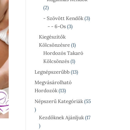
2
2
Termék
3
- Szövött Kendők
3
3
Termék
- - 6-Os
3
Termék
Kiegészítők
1
Kölcsönzésre
1
Termék
Hordozós Takaró
1
Kölcsönzés
1
Termék
13
Legnépszerűbb
13
Termék
Megvásárolható
13
Hordozók
13
Termék
Népszerű Kategóriák
55
55
Termék
Kezdőknek Ajánljuk
17
17