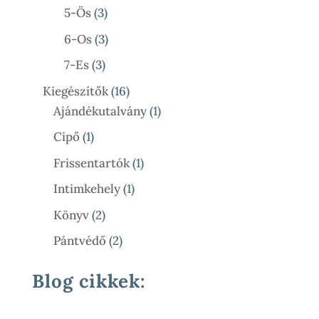
Termék
3
5-Ös
3
Termék
3
6-Os
3
Termék
3
7-Es
3
Termék
16
Kiegészítők
16
Termék
1
Ajándékutalvány
1
Termék
1
Cipő
1
Termék
1
Frissentartók
1
Termék
1
Intimkehely
1
Termék
2
Könyv
2
Termék
2
Pántvédő
2
Termék
Blog cikkek: