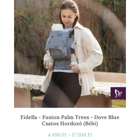
21
900 Ft
Fidella - Fusion Palm Trees - Dove Blue
Csatos Hordozó (bébi)
Ártartomány:
4 490
Ft
–
17 500
Ft