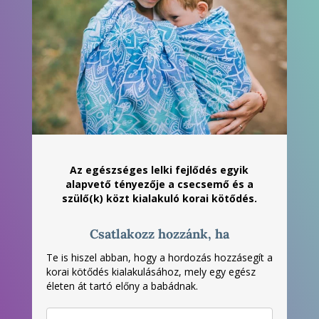
Az egészséges lelki fejlődés egyik
alapvető tényezője a csecsemő és a
szülő(k) közt kialakuló korai kötődés.
Csatlakozz hozzánk, ha
Te is hiszel abban, hogy a hordozás hozzásegít a
korai kötődés kialakulásához, mely egy egész
életen át tartó előny a babádnak.