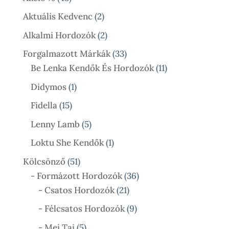
Termék
2
Aktuális Kedvenc
2
Termék
2
Alkalmi Hordozók
2
Termék
33
Forgalmazott Márkák
33
Termék
11
Be Lenka Kendők És Hordozók
11
Termék
1
Didymos
1
Termék
15
Fidella
15
Termék
5
Lenny Lamb
5
Termék
1
Loktu She Kendők
1
Termék
51
Kölcsönző
51
Termék
36
- Formázott Hordozók
36
21
Termék
- Csatos Hordozók
21
Termék
9
- Félcsatos Hordozók
9
Termék
5
- Mei Tai
5