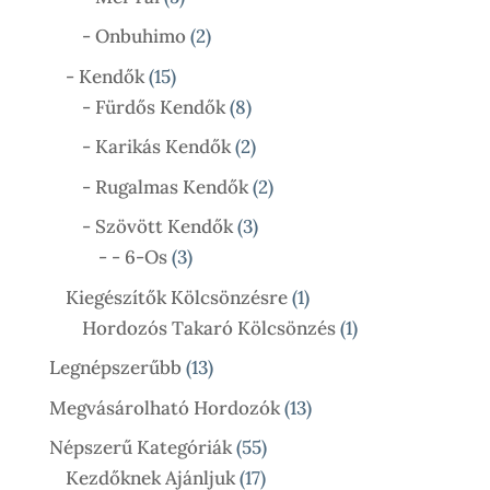
Termék
2
- Onbuhimo
2
Termék
15
- Kendők
15
Termék
8
- Fürdős Kendők
8
Termék
2
- Karikás Kendők
2
Termék
2
- Rugalmas Kendők
2
Termék
3
- Szövött Kendők
3
3
Termék
- - 6-Os
3
Termék
1
Kiegészítők Kölcsönzésre
1
Termék
1
Hordozós Takaró Kölcsönzés
1
Termék
13
Legnépszerűbb
13
Termék
13
Megvásárolható Hordozók
13
Termék
55
Népszerű Kategóriák
55
17
Termék
Kezdőknek Ajánljuk
17