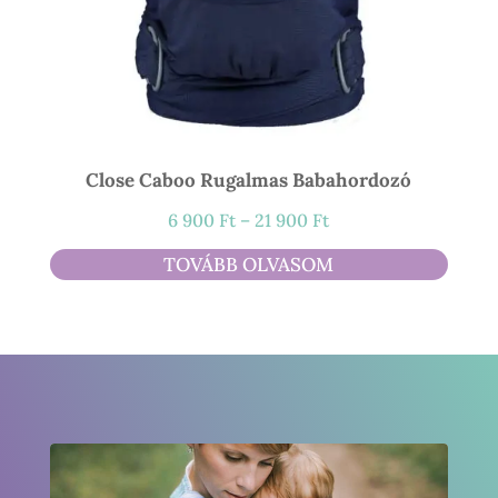
Close Caboo Rugalmas Babahordozó
Ártartomány:
6 900
Ft
–
21 900
Ft
6
TOVÁBB OLVASOM
900 Ft
-
21
900 Ft