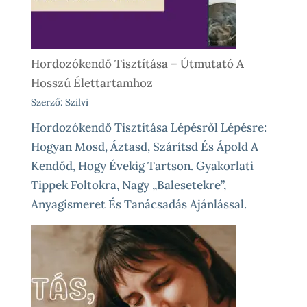
Élethelyzetekre
Hordozókendő Tisztítása – Útmutató A
Hosszú Élettartamhoz
Szerző: Szilvi
Hordozókendő Tisztítása Lépésről Lépésre:
Hogyan Mosd, Áztasd, Szárítsd És Ápold A
Kendőd, Hogy Évekig Tartson. Gyakorlati
Tippek Foltokra, Nagy „balesetekre”,
Anyagismeret És Tanácsadás Ajánlással.