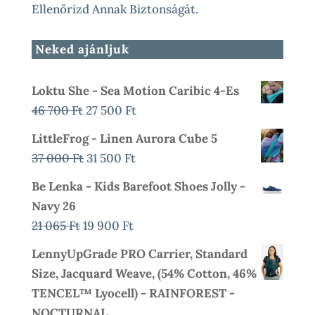
Ellenőrizd Annak Biztonságát.
Neked ajánljuk
Loktu She - Sea Motion Caribic 4-Es
Original
Current
46 700
Ft
27 500
Ft
Price
Price
LittleFrog - Linen Aurora Cube 5
Was:
Is:
Original
Current
37 000
Ft
31 500
Ft
46
27
Price
Price
Be Lenka - Kids Barefoot Shoes Jolly -
700 Ft.
500 Ft.
Was:
Is:
Navy 26
37
31
Original
Current
21 065
Ft
19 900
Ft
000 Ft.
500 Ft.
Price
Price
LennyUpGrade PRO Carrier, Standard
Was:
Is:
Size, Jacquard Weave, (54% Cotton, 46%
21
19
TENCEL™ Lyocell) - RAINFOREST -
065 Ft.
900 Ft.
NOCTURNAL