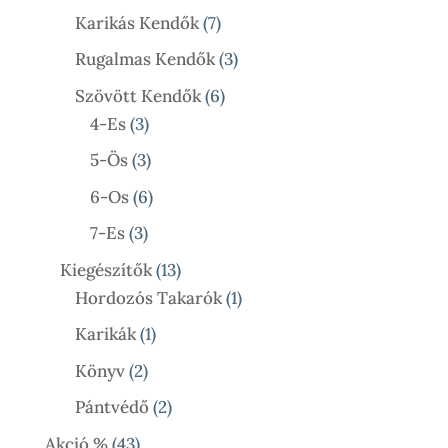
Termék
7
Karikás Kendők
7
Termék
3
Rugalmas Kendők
3
Termék
6
Szövött Kendők
6
3
Termék
4-Es
3
Termék
3
5-Ös
3
Termék
6
6-Os
6
Termék
3
7-Es
3
Termék
13
Kiegészítők
13
Termék
1
Hordozós Takarók
1
Termék
1
Karikák
1
Termék
2
Könyv
2
Termék
2
Pántvédő
2
Termék
43
Akció %
43