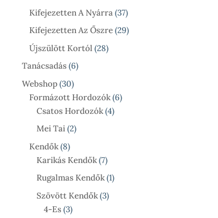
Termék
37
Kifejezetten A Nyárra
37
Termék
29
Kifejezetten Az Őszre
29
Termék
28
Újszülött Kortól
28
Termék
6
Tanácsadás
6
Termék
30
Webshop
30
Termék
6
Formázott Hordozók
6
4
Termék
Csatos Hordozók
4
Termék
2
Mei Tai
2
Termék
8
Kendők
8
Termék
7
Karikás Kendők
7
Termék
1
Rugalmas Kendők
1
Termék
3
Szövött Kendők
3
3
Termék
4-Es
3