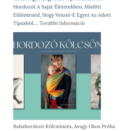
Hordozót A Saját Életetekben, Mielőtt
Eldöntenéd, Hogy Veszel-E Egyet Az Adott
:
Típusból.…
További Információ
Babahordozó
Kölcsönzés
Lépésről
Lépésre
–
Így
Működik
Nálunk
Babahordozó Kölcsönzés, Avagy Okos Próba