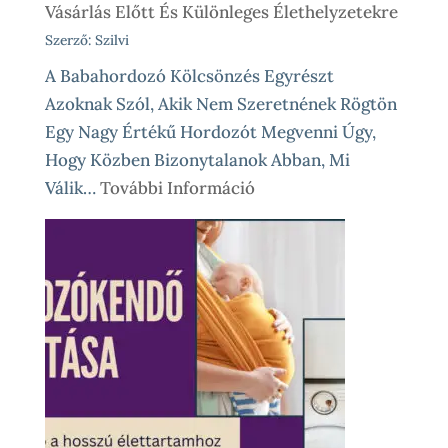
Vásárlás Előtt És Különleges Élethelyzetekre
Szerző: Szilvi
A Babahordozó Kölcsönzés Egyrészt
Azoknak Szól, Akik Nem Szeretnének Rögtön
Egy Nagy Értékű Hordozót Megvenni Úgy,
Hogy Közben Bizonytalanok Abban, Mi
:
Válik…
További Információ
Babahordozó
Kölcsönzés,
Avagy
Okos
Próba
Vásárlás
Előtt
És
Különleges