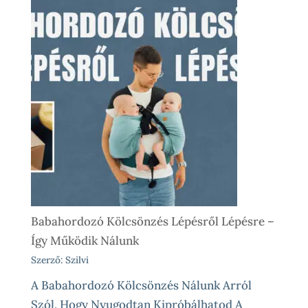
Babahordozó Kölcsönzés Lépésről Lépésre –
Így Működik Nálunk
Szerző: Szilvi
A Babahordozó Kölcsönzés Nálunk Arról
Szól, Hogy Nyugodtan Kipróbálhatod A