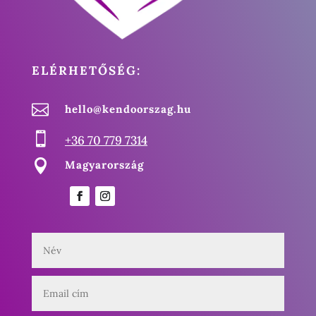
ELÉRHETŐSÉG:

hello@kendoorszag.hu

+36 70 779 7314

Magyarország