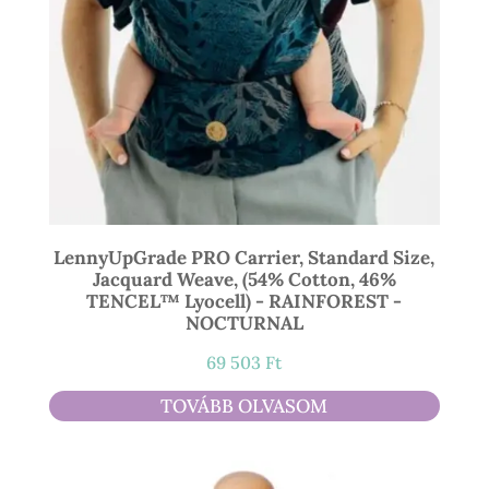
LennyUpGrade PRO Carrier, Standard Size,
Jacquard Weave, (54% Cotton, 46%
TENCEL™ Lyocell) - RAINFOREST -
NOCTURNAL
69 503
Ft
TOVÁBB OLVASOM