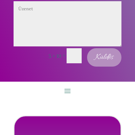
=
Küldés
5 + 10