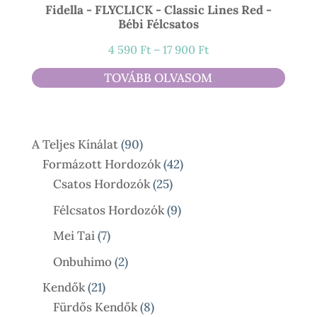
Fidella - FLYCLICK - Classic Lines Red -
Bébi Félcsatos
Ártartomány:
4 590
Ft
–
17 900
Ft
4
TOVÁBB OLVASOM
590 Ft
-
17
90
A Teljes Kínálat
90
900 Ft
Termék
42
Formázott Hordozók
42
25
Termék
Csatos Hordozók
25
Termék
9
Félcsatos Hordozók
9
Termék
7
Mei Tai
7
Termék
2
Onbuhimo
2
Termék
21
Kendők
21
Termék
8
Fürdős Kendők
8