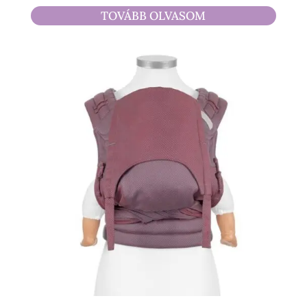
4
TOVÁBB OLVASOM
490 Ft
-
17
500 Ft