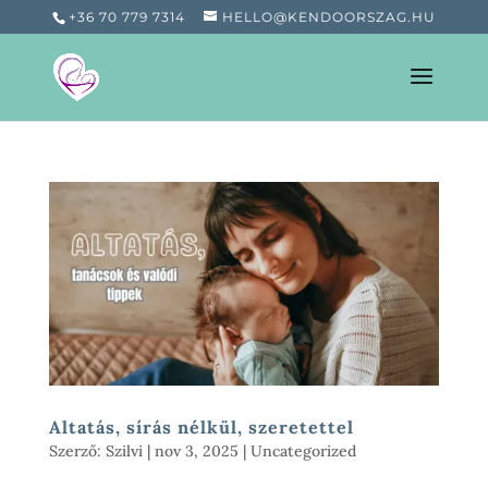
+36 70 779 7314
HELLO@KENDOORSZAG.HU
Altatás, sírás nélkül, szeretettel
Szerző:
Szilvi
|
nov 3, 2025
|
Uncategorized