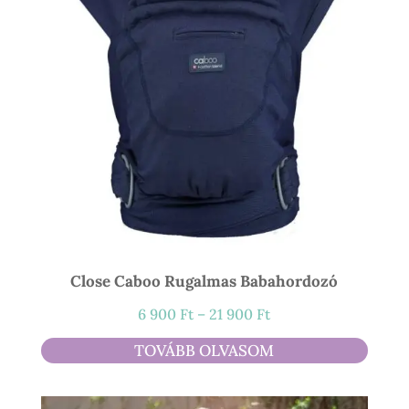
Close Caboo Rugalmas Babahordozó
Ártartomány:
6 900
Ft
–
21 900
Ft
6
TOVÁBB OLVASOM
900 Ft
-