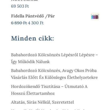
69 503
Ft
Fidella Pántvédő /pár
Original
Current
6 890
Ft
4 300
Ft
Price
Price
Was:
Is:
Minden cikk:
6
4
890 Ft.
300 Ft.
Babahordozó Kölcsönzés Lépésről Lépésre –
Így Működik Nálunk
Babahordozó Kölcsönzés, Avagy Okos Próba
Vásárlás Előtt És Különleges Élethelyzetekre
Hordozókendő Tisztítása – Útmutató A
Hosszú Élettartamhoz
Altatás, Sírás Nélkül, Szeretettel