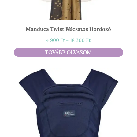
Manduca Twist Félcsatos Hordozó
Ártartomány:
4 900
Ft
–
18 300
Ft
4
TOVÁBB OLVASOM
900 Ft
-
18
300 Ft