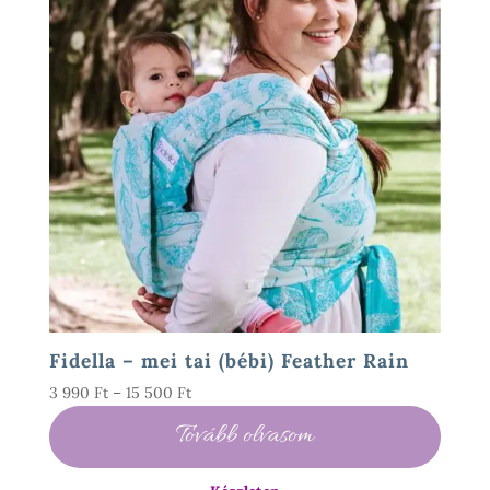
Fidella – mei tai (bébi) Feather Rain
Ártartomány:
3 990
Ft
–
15 500
Ft
3
Tovább olvasom
990 Ft
-