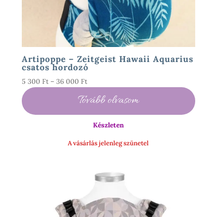
Artipoppe – Zeitgeist Hawaii Aquarius
csatos hordozó
Ártartomány:
5 300
Ft
–
36 000
Ft
5
Tovább olvasom
300 Ft
-
Készleten
36
000 Ft
A vásárlás jelenleg szünetel