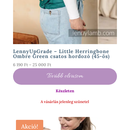
LennyUpGrade – Little Herringbone
Ombre Green csatos hordozó (45-ös)
Ártartomány:
6 190
Ft
–
25 000
Ft
6
Tovább olvasom
190 Ft
-
Készleten
25
000 Ft
A vásárlás jelenleg szünetel
Akció!