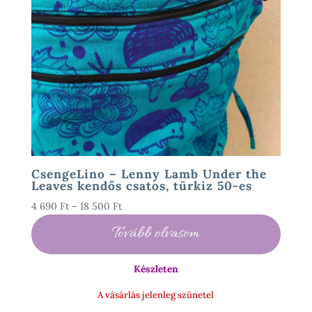
CsengeLino – Lenny Lamb Under the
Leaves kendős csatos, türkiz 50-es
Ártartomány:
4 690
Ft
–
18 500
Ft
4
Tovább olvasom
690 Ft
-
Készleten
18
500 Ft
A vásárlás jelenleg szünetel