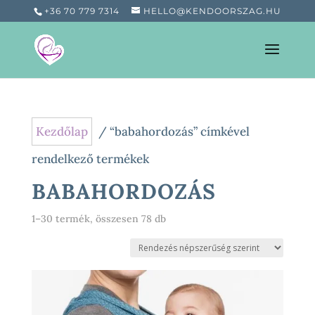
+36 70 779 7314
HELLO@KENDOORSZAG.HU
Kezdőlap
/ “babahordozás” címkével
rendelkező termékek
BABAHORDOZÁS
Sorted
1–30 termék, összesen 78 db
by
popularity