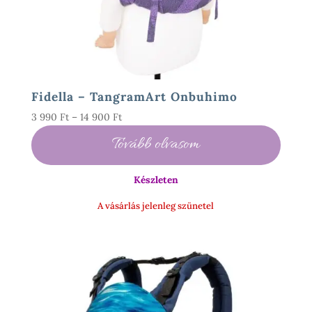
Fidella – TangramArt Onbuhimo
Ártartomány:
3 990
Ft
–
14 900
Ft
3
Tovább olvasom
990 Ft
-
Készleten
14
900 Ft
A vásárlás jelenleg szünetel