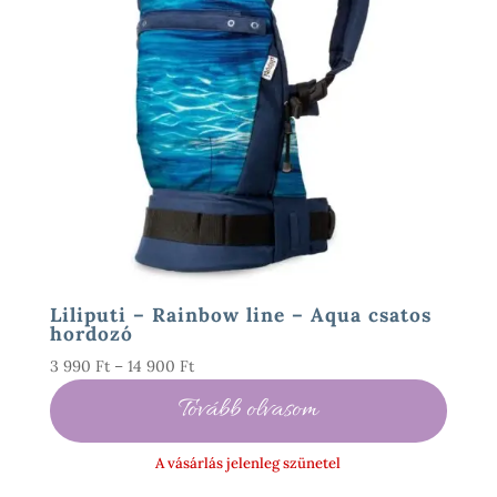
Liliputi – Rainbow line – Aqua csatos
hordozó
Ártartomány:
3 990
Ft
–
14 900
Ft
3
Tovább olvasom
990 Ft
-
A vásárlás jelenleg szünetel
14
900 Ft