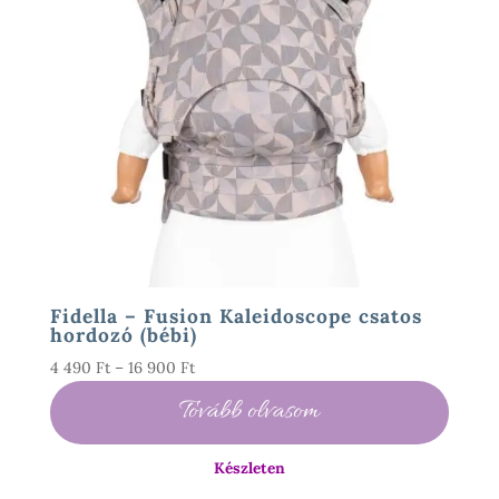
Fidella – Fusion Kaleidoscope csatos
hordozó (bébi)
Ártartomány:
4 490
Ft
–
16 900
Ft
4
Tovább olvasom
490 Ft
-
Készleten
16
900 Ft