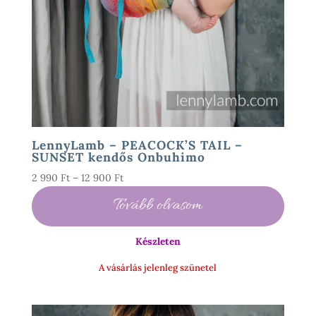
LennyLamb – PEACOCK’S TAIL –
SUNSET kendős Onbuhimo
Ártartomány:
2 990
Ft
–
12 900
Ft
2
Tovább olvasom
990 Ft
-
Készleten
12
900 Ft
A vásárlás jelenleg szünetel