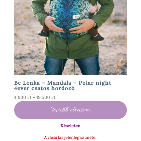
Be Lenka – Mandala – Polar night
4ever csatos hordozó
Ártartomány:
4 900
Ft
–
19 500
Ft
4
Tovább olvasom
900 Ft
-
Készleten
19
500 Ft
A vásárlás jelenleg szünetel