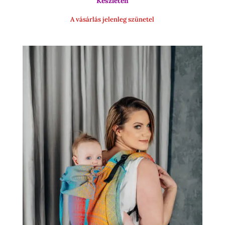
Készleten
15
500 Ft
A vásárlás jelenleg szünetel