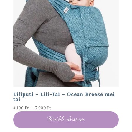
Liliputi – Lili-Tai – Ocean Breeze mei
tai
Ártartomány:
4 100
Ft
–
15 900
Ft
4
Tovább olvasom
100 Ft
-