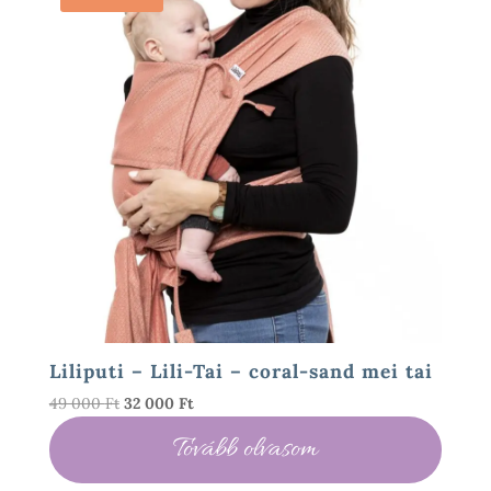
Liliputi – Lili-Tai – coral-sand mei tai
Original
Current
49 000
Ft
32 000
Ft
price
price
Tovább olvasom
was:
is:
49
32