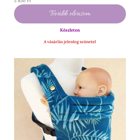
5 850
Ft
Tovább olvasom
Készleten
A vásárlás jelenleg szünetel