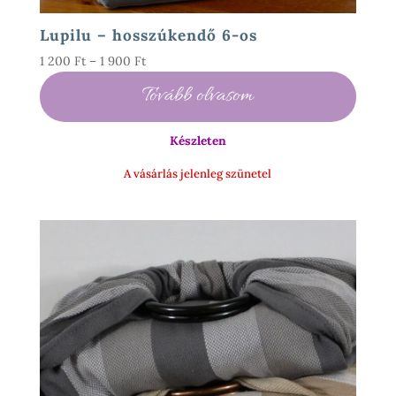
Lupilu – hosszúkendő 6-os
Ártartomány:
1 200
Ft
–
1 900
Ft
1
Tovább olvasom
200 Ft
-
Készleten
1
900 Ft
A vásárlás jelenleg szünetel