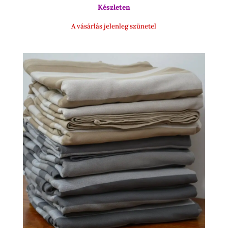
000 Ft.
000 Ft.
Készleten
A vásárlás jelenleg szünetel