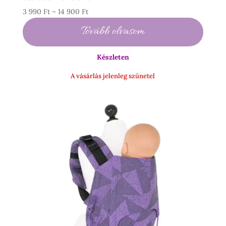
Ártartomány:
3 990
Ft
–
14 900
Ft
3
Tovább olvasom
990 Ft
-
Készleten
14
900 Ft
A vásárlás jelenleg szünetel