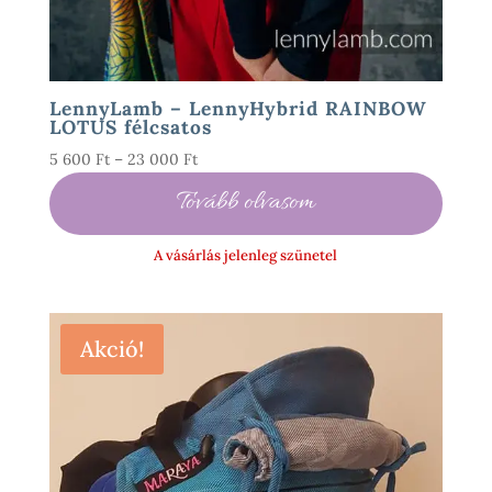
LennyLamb – LennyHybrid RAINBOW
LOTUS félcsatos
Ártartomány:
5 600
Ft
–
23 000
Ft
5
Tovább olvasom
600 Ft
-
A vásárlás jelenleg szünetel
23
000 Ft
Akció!