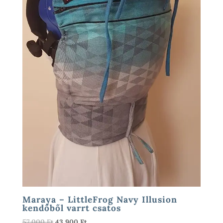
Maraya – LittleFrog Navy Illusion
kendőből varrt csatos
Original
Current
57 000
Ft
43 900
Ft