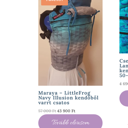
Cs
La
ken
50-
4 6
Maraya – LittleFrog
Navy Illusion kendőből
varrt csatos
Original
Current
57 000
Ft
43 900
Ft
price
price
Tovább olvasom
was:
is: