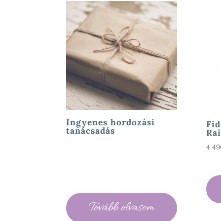
Ingyenes hordozási
Fid
tanácsadás
Rai
4 4
Tovább olvasom