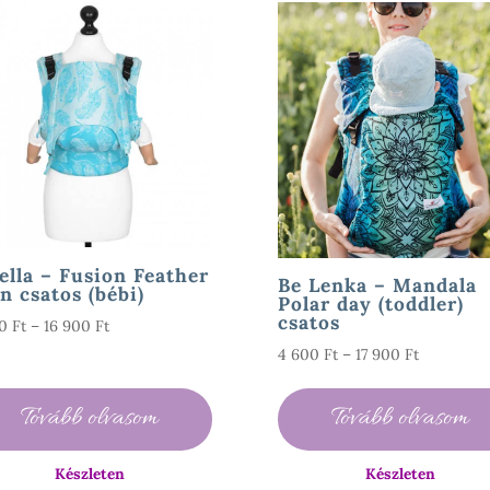
ella – Fusion Feather
Be Lenka – Mandala
n csatos (bébi)
Polar day (toddler)
csatos
Ártartomány:
90
Ft
–
16 900
Ft
4
Ártartomá
4 600
Ft
–
17 900
Ft
490 Ft
4
-
600 Ft
Tovább olvasom
Tovább olvasom
16
-
900 Ft
17
Készleten
Készleten
900 Ft