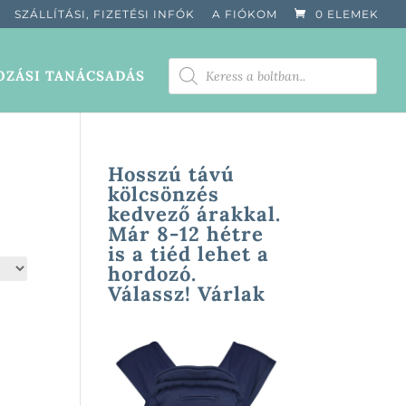
SZÁLLÍTÁSI, FIZETÉSI INFÓK
A FIÓKOM
0 ELEMEK
PRODUCTS
ZÁSI TANÁCSADÁS
SEARCH
Hosszú távú
kölcsönzés
kedvező árakkal.
Már 8-12 hétre
is a tiéd lehet a
hordozó.
Válassz! Várlak