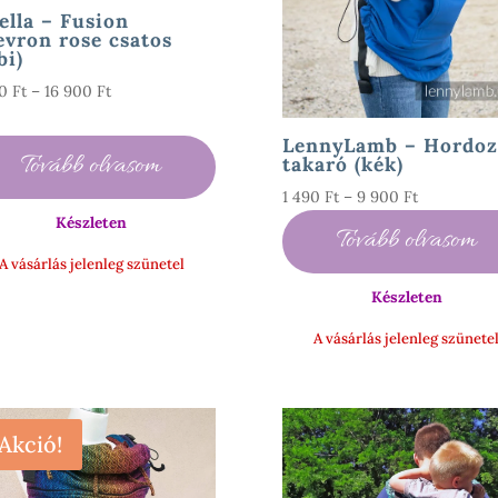
ella – Fusion
vron rose csatos
bi)
Ártartomány:
90
Ft
–
16 900
Ft
4
490 Ft
LennyLamb – Hordoz
Tovább olvasom
takaró (kék)
-
16
Ártartomán
1 490
Ft
–
9 900
Ft
900 Ft
1
Készleten
Tovább olvasom
490 Ft
A vásárlás jelenleg szünetel
-
Készleten
9
900 Ft
A vásárlás jelenleg szünete
Akció!