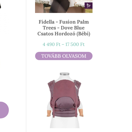
Fidella - Fusion Palm
Trees - Dove Blue
Csatos Hordozó (bébi)
Ártartomány:
4 490
Ft
–
17 500
Ft
4
TOVÁBB OLVASOM
490 Ft
-
17
500 Ft
ny: