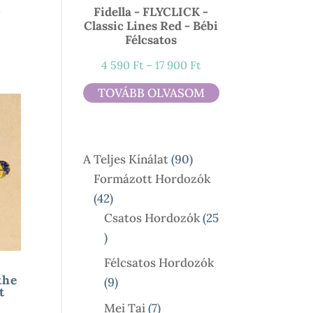
l
Fidella - FLYCLICK -
Classic Lines Red - Bébi
Félcsatos
Ártartomány:
4 590
Ft
–
17 900
Ft
4
TOVÁBB OLVASOM
590 Ft
-
17
90
A Teljes Kínálat
90
900 Ft
Termék
Formázott Hordozók
42
42
Termék
Csatos Hordozók
25
25
Termék
Félcsatos Hordozók
the
9
9
t
Termék
7
Mei Tai
7