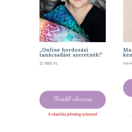
„Online hordozási
Ma
tanácsadást szeretnék!”
ken
12 900
Ft
58 
Tovább olvasom
A vásárlás jelenleg szünetel