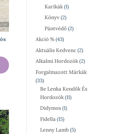
Termék
1
Karikák
1
Termék
2
Könyv
2
Termék
2
Pántvédő
2
Termék
43
Akció %
43
ós
Termék
2
Aktuális Kedvenc
2
y:
Termék
2
Alkalmi Hordozók
2
Termék
Forgalmazott Márkák
33
33
Termék
Be Lenka Kendők És
l
11
Hordozók
11
Termék
1
Didymos
1
Termék
15
Fidella
15
Termék
5
Lenny Lamb
5