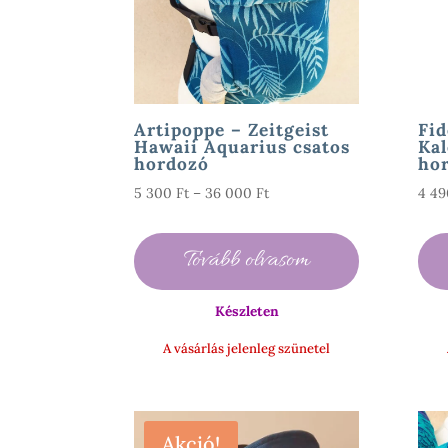
Artipoppe – Zeitgeist
Fid
Hawaii Aquarius csatos
Kal
hordozó
hor
Ártartomány:
5 300
Ft
–
36 000
Ft
4 4
5
300 Ft
Tovább olvasom
-
36
000 Ft
Készleten
A vásárlás jelenleg szünetel
Akció!