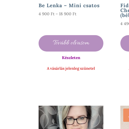
Be Lenka – Mini csatos
Fid
Che
Ártartomány:
4 900
Ft
–
18 900
Ft
(bé
4
4 4
900 Ft
-
18
Tovább olvasom
900 Ft
Készleten
A vásárlás jelenleg szünetel