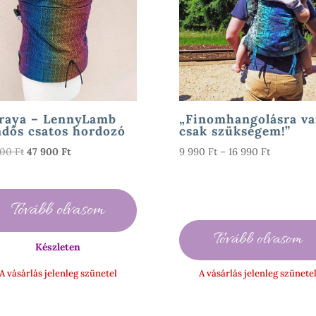
raya – LennyLamb
„Finomhangolásra v
dős csatos hordozó
csak szükségem!”
Original
Current
Ártartomá
000
Ft
47 900
Ft
9 990
Ft
–
16 990
Ft
price
price
9
was:
is:
990 Ft
58
47
-
Tovább olvasom
000 Ft.
900 Ft.
16
990 Ft
Tovább olvasom
Készleten
A vásárlás jelenleg szünetel
A vásárlás jelenleg szünete