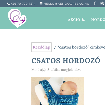
+36 70 779 7314
HELLO@KENDOORSZAG.HU
AKCIÓ %
HORDO
Kezdőlap
/ “csatos hordozó” címkéve
CSATOS HORDOZÓ
Sorted
Mind a(z) 18 találat megjelenítve
by
popularity