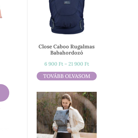
Close Caboo Rugalmas
Babahordozó
ny:
Ártartomány:
6 900
Ft
–
21 900
Ft
6
TOVÁBB OLVASOM
900 Ft
-
21
900 Ft
l