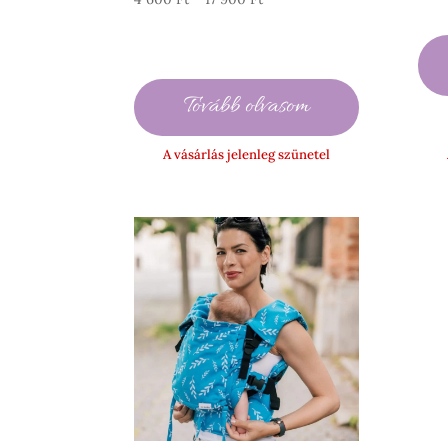
4
600 Ft
-
17
Tovább olvasom
900 Ft
A vásárlás jelenleg szünetel