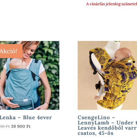
A vásárlás jelenleg szünete
Akció!
Lenka – Blue 4ever
CsengeLino –
LennyLamb – Under 
Original
Current
000
Ft
39 900
Ft
Leaves kendőből varr
csatos, 45-ös
price
price