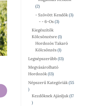
2
2
Termék
3
- Szövött Kendők
3
3
Termék
- - 6-Os
3
Termék
Kiegészítők
1
Kölcsönzésre
1
Termék
Hordozós Takaró
1
Kölcsönzés
1
Termék
13
Legnépszerűbb
13
Termék
Megvásárolható
13
Hordozók
13
ny:
Termék
Népszerű Kategóriák
55
55
Termék
Kezdőknek Ajánljuk
17
17