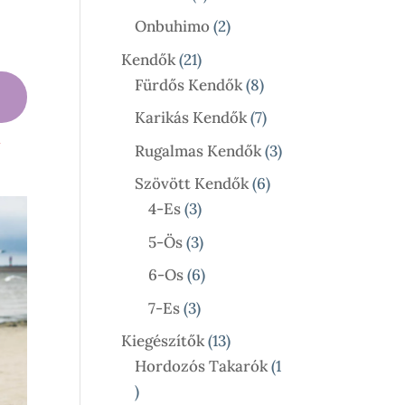
ny:
Termék
2
Onbuhimo
2
Termék
21
Kendők
21
Termék
8
Fürdős Kendők
8
Termék
7
Karikás Kendők
7
l
Termék
3
Rugalmas Kendők
3
Termék
6
Szövött Kendők
6
3
Termék
4-Es
3
Termék
3
5-Ös
3
Termék
6
6-Os
6
Termék
3
7-Es
3
Termék
13
Kiegészítők
13
Termék
Hordozós Takarók
1
1