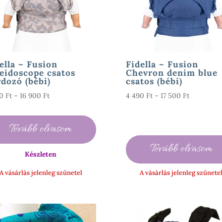
ella – Fusion
Fidella – Fusion
eidoscope csatos
Chevron denim blue
dozó (bébi)
csatos (bébi)
Ártartomány:
Ártartomá
90
Ft
–
16 900
Ft
4 490
Ft
–
17 500
Ft
4
4
490 Ft
490 Ft
Tovább olvasom
-
-
16
17
Tovább olvasom
900 Ft
500 Ft
Készleten
A vásárlás jelenleg szünetel
A vásárlás jelenleg szünete