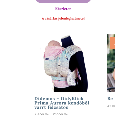
57
43
000 Ft.
900 Ft.
Készleten
A vásárlás jelenleg szünetel
Didymos – DidyKlick
Be 
Prima Aurora kendőből
47 
varrt félcsatos
Ártartomány:
4 600
Ft
–
17 900
Ft