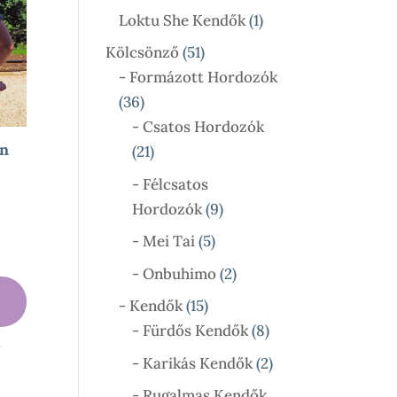
Termék
1
Loktu She Kendők
1
Termék
51
Kölcsönző
51
Termék
- Formázott Hordozók
36
36
Termék
- Csatos Hordozók
an
21
21
Termék
- Félcsatos
ny:
9
Hordozók
9
Termék
5
- Mei Tai
5
Termék
2
- Onbuhimo
2
Termék
15
- Kendők
15
Termék
8
- Fürdős Kendők
8
l
Termék
2
- Karikás Kendők
2
Termék
- Rugalmas Kendők